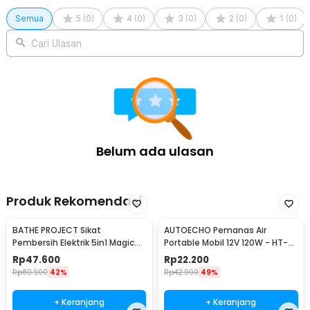
Semua
5
(
0
)
4
(
0
)
3
(
0
)
2
(
0
)
1
(
0
)
Cari Ulasan
Belum ada ulasan
Produk Rekomendasi
BATHE PROJECT Sikat
AUTOECHO Pemanas Air
Pembersih Elektrik 5in1 Magic
Portable Mobil 12V 120W - HT-
Brush Rechargeable - WQ8110
2090
Rp
47.600
Rp
22.200
Rp
80.900
42%
Rp
42.900
49%
+ Keranjang
+ Keranjang