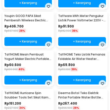
+ Keranjang
+ Keranjang
Youpin GOOD PAPA Sikat
Taffware kWh Meter Pengukur
Pembersih Wireless Electric
Listrik Power Voltmeter 220V -
Cleaning - CL99
DDS667
Rp
406.700
Rp
91.900
Rp
557.900
28%
Rp
142.900
36%
+ Keranjang
+ Keranjang
TaffHOME Mesin Pembuat
TaffHOME Teko Listrik Pemanas
Yogurt Maker Electric Portable
Foldable Air Water Heater
15W 1L - PA-10C
600W 600ml - HY-01
Rp
60.600
Rp
69.800
Rp
100.900
40%
Rp
113.900
39%
+ Keranjang
+ Keranjang
TaffHOME Hurricane Spin
Deerma Botol Teko Elektrik
Scrubber Tools Set Sikat Kamar
Pintar Portable Water Bottle
Mandi Elektrik - WQ8111
300W 350ml - DEM-DR035S
Rp
151.200
Rp
267.400
Rp
227.900
34%
Rp
366.900
28%