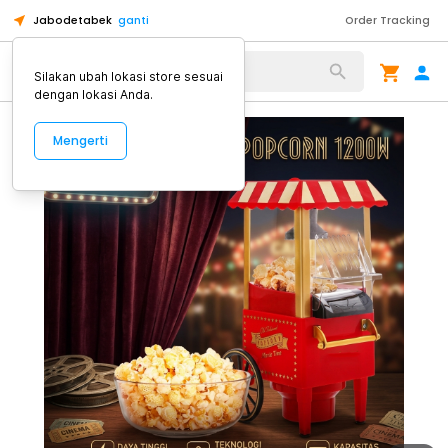
Jabodetabek
ganti
Order Tracking
Alat Kopi
Silakan ubah lokasi store sesuai
dengan lokasi Anda.
Mengerti