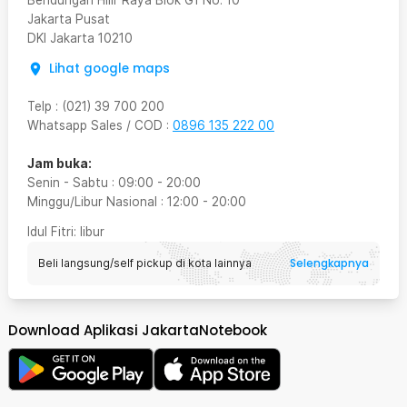
Bendungan Hilir Raya Blok G1 No. 10
Jakarta Pusat
DKI Jakarta
10210
Lihat google maps
Telp
:
(021) 39 700 200
Whatsapp Sales / COD
:
0896 135 222 00
Jam buka:
Senin - Sabtu
:
09:00
-
20:00
Minggu/Libur Nasional
:
12:00
-
20:00
Idul Fitri
: libur
Selengkapnya
Beli langsung/self pickup di kota lainnya
Download Aplikasi JakartaNotebook