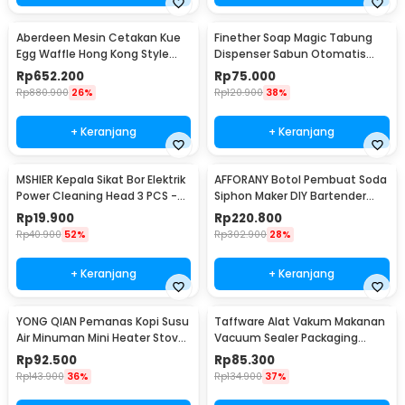
Aberdeen Mesin Cetakan Kue
Finether Soap Magic Tabung
Egg Waffle Hong Kong Style
Dispenser Sabun Otomatis
220V 1400W - YN-6
400ml - AD-03
Rp
652.200
Rp
75.000
Rp
880.900
26%
Rp
120.900
38%
+ Keranjang
+ Keranjang
MSHIER Kepala Sikat Bor Elektrik
AFFORANY Botol Pembuat Soda
Power Cleaning Head 3 PCS -
Siphon Maker DIY Bartender
DB003
CO2 1L - SD-MY
Rp
19.900
Rp
220.800
Rp
40.900
52%
Rp
302.900
28%
+ Keranjang
+ Keranjang
YONG QIAN Pemanas Kopi Susu
Taffware Alat Vakum Makanan
Air Minuman Mini Heater Stove
Vacuum Sealer Packaging
Pot 500W - YQ-105
Machine with Bag - HF-001
Rp
92.500
Rp
85.300
Rp
143.900
36%
Rp
134.900
37%