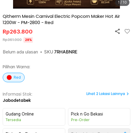
1 / 10
Qitherm Mesin Carnival Electric Popcorn Maker Hot Air
1200W - PM-2800
-
Red
Rp
263.800
Rp
361.900
28
%
Belum ada ulasan
•
SKU
7RHABNRE
Pilihan Warna:
Red
Lihat
2
Lokasi Lainnya
Informasi Stok:
Jabodetabek
Gudang Online
Pick n Go Bekasi
Tersedia
Pre-Order