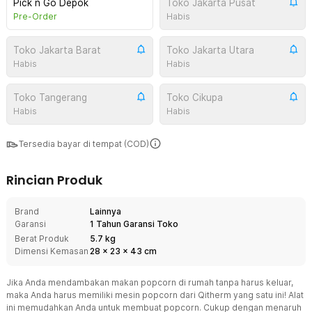
Pick n Go Depok
Toko Jakarta Pusat
Pre-Order
Habis
Toko Jakarta Barat
Toko Jakarta Utara
Habis
Habis
Toko Tangerang
Toko Cikupa
Habis
Habis
Tersedia bayar di tempat (COD)
Rincian Produk
Brand
Lainnya
Garansi
1 Tahun Garansi Toko
Berat Produk
5.7 kg
Dimensi Kemasan
28
x
23
x
43
cm
Jika Anda mendambakan makan popcorn di rumah tanpa harus keluar,
maka Anda harus memiliki mesin popcorn dari Qitherm yang satu ini! Alat
ini memudahkan Anda untuk membuat popcorn. Cukup dengan menaruh