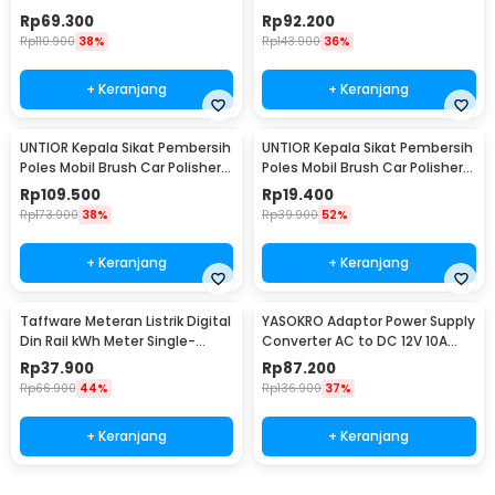
Kit 14PCS - UT760
Kit 22PCS - CB22
Rp
69.300
Rp
92.200
Rp
110.900
38%
Rp
143.900
36%
+ Keranjang
+ Keranjang
UNTIOR Kepala Sikat Pembersih
UNTIOR Kepala Sikat Pembersih
Poles Mobil Brush Car Polisher
Poles Mobil Brush Car Polisher
23 PCS - CB-031
Kit 3 PCS - DB003
Rp
109.500
Rp
19.400
Rp
173.900
38%
Rp
39.900
52%
+ Keranjang
+ Keranjang
Taffware Meteran Listrik Digital
YASOKRO Adaptor Power Supply
Din Rail kWh Meter Single-
Converter AC to DC 12V 10A
Phase 220V - DDS844
Cigarette Port - AYD-12100
Rp
37.900
Rp
87.200
Rp
66.900
44%
Rp
136.900
37%
+ Keranjang
+ Keranjang