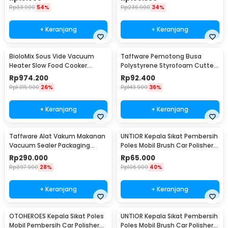
008
Rp
33.900
54%
Rp
236.900
34%
+ Keranjang
+ Keranjang
BioloMix Sous Vide Vacuum
Taffware Pemotong Busa
Heater Slow Food Cooker
Polystyrene Styrofoam Cutter
1200W - SV-8008
15W 405mm - CT25
Rp
974.200
Rp
92.400
Rp
1.315.900
26%
Rp
143.900
36%
+ Keranjang
+ Keranjang
Taffware Alat Vakum Makanan
UNTIOR Kepala Sikat Pembersih
Vacuum Sealer Packaging
Poles Mobil Brush Car Polisher
Machine with Bag - HP-9008
Kit 9 PCS - DB009
Rp
290.000
Rp
65.000
Rp
397.900
28%
Rp
106.900
40%
+ Keranjang
+ Keranjang
OTOHEROES Kepala Sikat Poles
UNTIOR Kepala Sikat Pembersih
Mobil Pembersih Car Polisher
Poles Mobil Brush Car Polisher