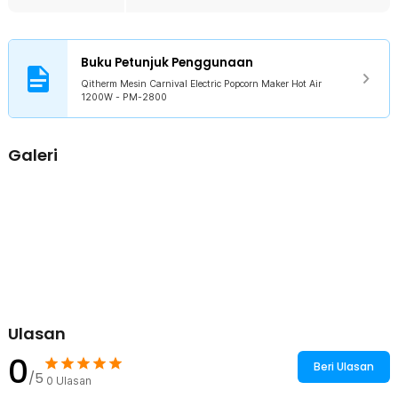
Rincian yang Anda dapatkan untuk pembelian produk ini:
1 x Qitherm Mesin Carnival Electric Popcorn Maker Hot Air
1200W - PM-2800
1 x Panduan Penggunaan
Buku Petunjuk Penggunaan
Qitherm Mesin Carnival Electric Popcorn Maker Hot Air
1200W - PM-2800
Galeri
Ulasan
0
Beri Ulasan
/5
0
Ulasan