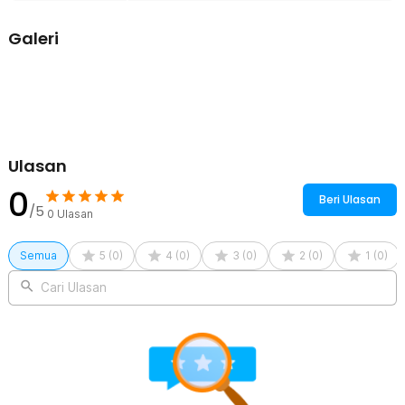
dingin. Aman digunakan sehari-hari tanpa mudah retak. Ring kayu
walnut berfungsi sebagai peredam panas agar nyaman digenggam.
Galeri
Kelengkapan Produk
Rincian yang Anda dapatkan untuk pembelian produk ini:
1 x QIXAN Gelas Kaca Aesthetic Kopi Teh Chinese Style Glass
260ml - XZ-260
Ulasan
0
Beri Ulasan
/5
0
Ulasan
Semua
5
(
0
)
4
(
0
)
3
(
0
)
2
(
0
)
1
(
0
)
Cari Ulasan