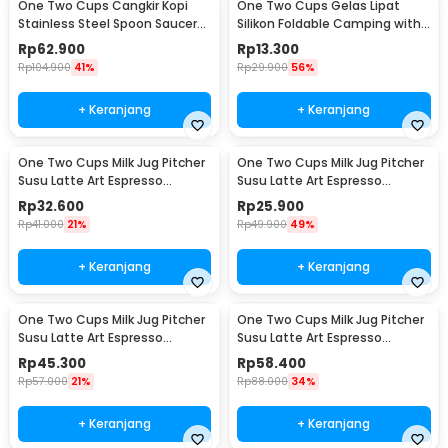
One Two Cups Cangkir Kopi
One Two Cups Gelas Lipat
Stainless Steel Spoon Saucer
Silikon Foldable Camping with
Cup 120ml - 201
Strap 200ml - F120
Rp
62.900
Rp
13.300
Rp
104.900
41%
Rp
29.900
56%
+ Keranjang
+ Keranjang
One Two Cups Milk Jug Pitcher
One Two Cups Milk Jug Pitcher
Susu Latte Art Espresso
Susu Latte Art Espresso
Stainless Steel 350ml - J068
Stainless Steel 150ml - J068
Rp
32.600
Rp
25.900
Rp
41.000
21%
Rp
49.900
49%
+ Keranjang
+ Keranjang
One Two Cups Milk Jug Pitcher
One Two Cups Milk Jug Pitcher
Susu Latte Art Espresso
Susu Latte Art Espresso
Stainless Steel 600ml - J068
Stainless Steel 900ml - J068
Rp
45.300
Rp
58.400
Rp
57.000
21%
Rp
88.000
34%
+ Keranjang
+ Keranjang