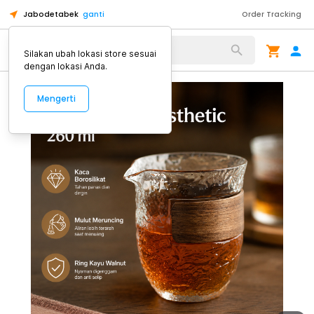
Jabodetabek
ganti
Order Tracking
Alat Kopi
Silakan ubah lokasi store sesuai
dengan lokasi Anda.
Mengerti