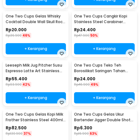
One Two Cups Gelas Whisky
One Two Cups Cangkir Kopi
Cocktail Double Wall Skull Rock
Stainless Steel Carabiner
Glass 150ml - SG-02
Camping Cup 220ml - C125
Rp
20.000
Rp
24.400
Rp
36.900
46%
Rp
47.900
50%
+ Keranjang
+ Keranjang
Leeseph Milk Jug Pitcher Susu
One Two Cups Teko Teh
Espresso Latte Art Stainless
Borosilikat Saringan Tahan
Steel 600ml - L-2016
Panas Teapot 500ml - TP-757
Rp
55.400
Rp
24.000
Rp
93.900
42%
Rp
46.900
49%
+ Keranjang
+ Keranjang
One Two Cups Gelas Kopi Milk
One Two Cups Gelas Ukur
Frother Stainless Steel 400ml -
Bartender Jigger Double Shot
WZ0011
15ml and 30ml - LE2
Rp
82.500
Rp
6.300
Rp
130.900
37%
Rp
16.900
63%