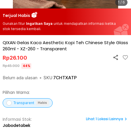
1 / 6
Terjual Habis
Gunakan fitur
Ingatkan Saya
untuk mendapatkan informasi ketika
stok tersedia kembali.
QIXAN Gelas Kaca Aesthetic Kopi Teh Chinese Style Glass
260ml - XZ-260
-
Transparent
Rp
26.100
Rp
45.900
44
%
Belum ada ulasan
•
SKU
7CHTXATP
Pilihan Warna:
Transparent
Habis
Lihat
1
Lokasi Lainnya
Informasi Stok:
Jabodetabek