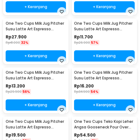
+ Keranjang
+ Keranjang
One Two Cups Milk Jug Pitcher
One Two Cups Milk Jug Pitcher
Susu Latte Art Espresso
Susu Latte Art Espresso
Stainless Steel 200ml - J068
Stainless Steel 1oz - S06HG
Rp
27.900
Rp
11.700
Rp
41.000
32%
Rp
26.900
57%
+ Keranjang
+ Keranjang
One Two Cups Milk Jug Pitcher
One Two Cups Milk Jug Pitcher
Susu Latte Art Espresso
Susu Latte Art Espresso
Stainless Steel 1.5oz - S06HG
Stainless Steel 3oz - S06HG
Rp
13.200
Rp
16.200
Rp
29.900
56%
Rp
34.900
54%
+ Keranjang
+ Keranjang
One Two Cups Milk Jug Pitcher
One Two Cups Teko Kopi Leher
Susu Latte Art Espresso
Angsa Gooseneck Pour Over
Stainless Steel 5oz - S06HG
Drip Kettle 250ml - AA049
Rp
19.500
Rp
54.500