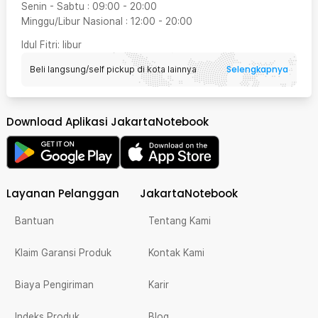
Senin - Sabtu
:
09:00
-
20:00
Minggu/Libur Nasional
:
12:00
-
20:00
Idul Fitri
: libur
Selengkapnya
Beli langsung/self pickup di kota lainnya
Download Aplikasi JakartaNotebook
Layanan Pelanggan
JakartaNotebook
Bantuan
Tentang Kami
Klaim Garansi Produk
Kontak Kami
Biaya Pengiriman
Karir
Indeks Produk
Blog