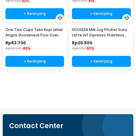
Rp
39.900
52%
Rp
92.000
41%
+ Keranjang
+ Keranjang
One Two Cups Teko Kopi Leher
HOUSEEN Milk Jug Pitcher Susu
Angsa Gooseneck Pour Over
Latte Art Espresso Stainless
Drip Kettle 350ml - AA049
Steel 55ml - DL060
Rp
63.700
Rp
20.500
Rp
105.000
40%
Rp
41.900
52%
+ Keranjang
+ Keranjang
Ingatkan Saya
Contact Center