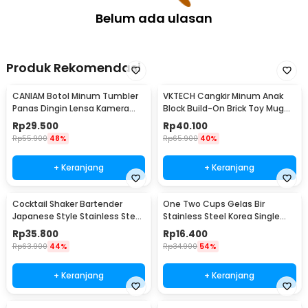
Belum ada ulasan
Produk Rekomendasi
CANIAM Botol Minum Tumbler
VKTECH Cangkir Minum Anak
Panas Dingin Lensa Kamera
Block Build-On Brick Toy Mug
24-105mm 400ml
350ml - 936SN
Rp
29.500
Rp
40.100
Rp
55.900
48%
Rp
65.900
40%
+ Keranjang
+ Keranjang
Cocktail Shaker Bartender
One Two Cups Gelas Bir
Japanese Style Stainless Steel
Stainless Steel Korea Single
200ml
Wall Glass 180ml - J070
Rp
35.800
Rp
16.400
Rp
63.900
44%
Rp
34.900
54%
+ Keranjang
+ Keranjang