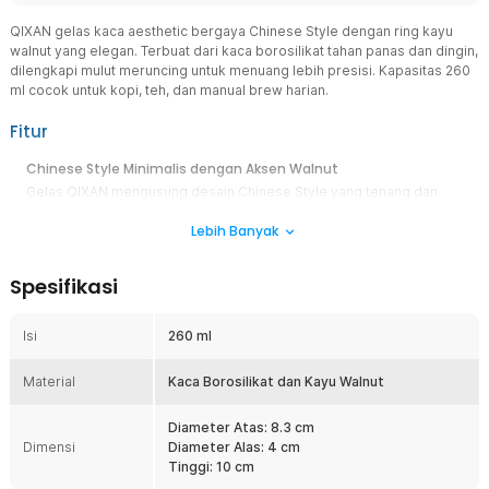
QIXAN gelas kaca aesthetic bergaya Chinese Style dengan ring kayu
walnut yang elegan. Terbuat dari kaca borosilikat tahan panas dan dingin,
dilengkapi mulut meruncing untuk menuang lebih presisi. Kapasitas 260
ml cocok untuk kopi, teh, dan manual brew harian.
Fitur
Chinese Style Minimalis dengan Aksen Walnut
Gelas QIXAN mengusung desain Chinese Style yang tenang dan
elegan. Ring kayu walnut memberi sentuhan natural sekaligus
Lebih Banyak
tampilan premium. Cocok untuk penyajian teh, kopi, maupun
sebagai elemen estetis di meja.
Mulut Meruncing untuk Tuang Presisi
Spesifikasi
Desain mulut meruncing membantu aliran minuman lebih terarah
saat menuang. Mengurangi cipratan dan tetesan agar penyajian
Isi
260 ml
tetap rapi. Ideal digunakan sebagai pitcher kecil atau fair cup.
Kapasitas 260 ml Ringkas dan Fungsional
Material
Kaca Borosilikat dan Kayu Walnut
Ukuran 260 ml pas untuk porsi harian yang seimbang. Cocok untuk
teh panas, kopi susu, cold brew, hingga infused water. Bentuknya
Diameter Atas: 8.3 cm
ringkas dan mudah ditata sebagai set minum.
Dimensi
Diameter Alas: 4 cm
Borosilikat Tahan Suhu dan Ring Peredam Panas
Tinggi: 10 cm
Terbuat dari kaca borosilikat yang tahan perubahan suhu panas dan