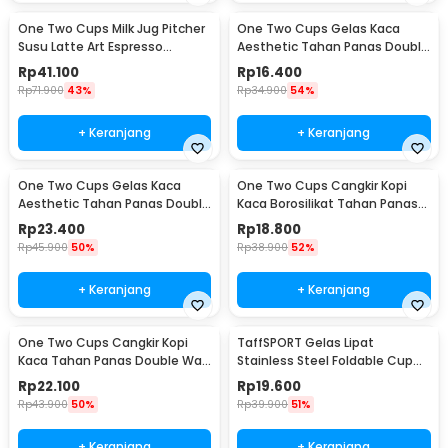
One Two Cups Milk Jug Pitcher
One Two Cups Gelas Kaca
Susu Latte Art Espresso
Aesthetic Tahan Panas Double
Stainless Steel 350ml - 10084
Wall Glass 250ml - PLY1704
Rp
41.100
Rp
16.400
Rp
71.900
43%
Rp
34.900
54%
+ Keranjang
+ Keranjang
One Two Cups Gelas Kaca
One Two Cups Cangkir Kopi
Aesthetic Tahan Panas Double
Kaca Borosilikat Tahan Panas
Wall Glass 433ml - PLY1704
Double Wall Cup 160ml
Rp
23.400
Rp
18.800
Rp
45.900
50%
Rp
38.900
52%
+ Keranjang
+ Keranjang
One Two Cups Cangkir Kopi
TaffSPORT Gelas Lipat
Kaca Tahan Panas Double Wall
Stainless Steel Foldable Cup
Cup 180ml - DOME240
Carabiner 240ml - F180
Rp
22.100
Rp
19.600
Rp
43.900
50%
Rp
39.900
51%
+ Keranjang
+ Keranjang