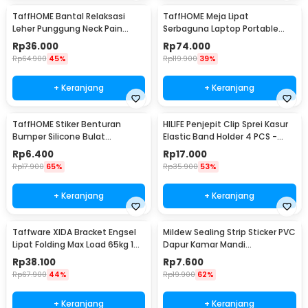
TaffHOME Bantal Relaksasi
TaffHOME Meja Lipat
Leher Punggung Neck Pain
Serbaguna Laptop Portable
Relief - HBF001
Desk Minimalist Design - BO60
Rp
36.000
Rp
74.000
Rp
64.900
45%
Rp
119.900
39%
+ Keranjang
+ Keranjang
TaffHOME Stiker Benturan
HILIFE Penjepit Clip Sprei Kasur
Bumper Silicone Bulat
Elastic Band Holder 4 PCS -
Hemispherical 100 PCS - FZL10
200TC
Rp
6.400
Rp
17.000
Rp
17.900
65%
Rp
35.900
53%
+ Keranjang
+ Keranjang
Taffware XIDA Bracket Engsel
Mildew Sealing Strip Sticker PVC
Lipat Folding Max Load 65kg 14
Dapur Kamar Mandi
Inch 2 PCS - JM007
3.7cmx3.2M
Rp
38.100
Rp
7.600
Rp
67.900
44%
Rp
19.900
62%
+ Keranjang
+ Keranjang