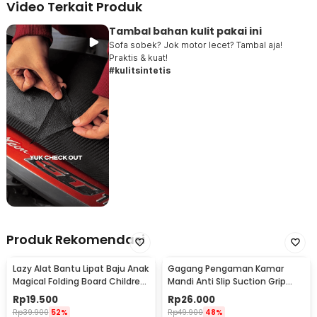
Video Terkait Produk
Tambal bahan kulit pakai ini
Sofa sobek? Jok motor lecet? Tambal aja!
Praktis & kuat!
#kulitsintetis
Produk Rekomendasi
Lazy Alat Bantu Lipat Baju Anak
Gagang Pengaman Kamar
Magical Folding Board Children
Mandi Anti Slip Suction Grip
Cloth - 002
Handle Safety - SG-188
Rp
19.500
Rp
26.000
Rp
39.900
52%
Rp
49.900
48%