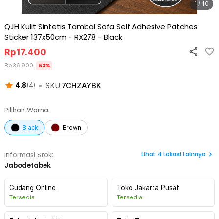
1 / 10
QJH Kulit Sintetis Tambal Sofa Self Adhesive Patches
Sticker 137x50cm - RX278
-
Black
Rp
17.400
Rp
36.900
53
%
•
SKU
7CHZAYBK
4.8
(
4
)
Pilihan Warna:
Black
Brown
Lihat
4
Lokasi Lainnya
Informasi Stok:
Jabodetabek
Gudang Online
Toko Jakarta Pusat
Tersedia
Tersedia