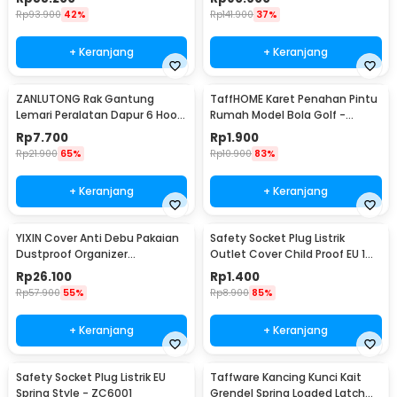
Rp
93.900
42%
Rp
141.900
37%
+ Keranjang
+ Keranjang
ZANLUTONG Rak Gantung
TaffHOME Karet Penahan Pintu
Lemari Peralatan Dapur 6 Hook
Rumah Model Bola Golf -
Besi - 2137
HDS209
Rp
7.700
Rp
1.900
Rp
21.900
65%
Rp
10.900
83%
+ Keranjang
+ Keranjang
YIXIN Cover Anti Debu Pakaian
Safety Socket Plug Listrik
Dustproof Organizer
Outlet Cover Child Proof EU 1
60x30x110cm - PEVA
PCS
Rp
26.100
Rp
1.400
Rp
57.900
55%
Rp
8.900
85%
+ Keranjang
+ Keranjang
Safety Socket Plug Listrik EU
Taffware Kancing Kunci Kait
Spring Style - ZC6001
Grendel Spring Loaded Latch