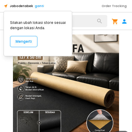
Jabodetabek
ganti
Order Tracking
Alat Kopi
Silakan ubah lokasi store sesuai
dengan lokasi Anda.
Mengerti