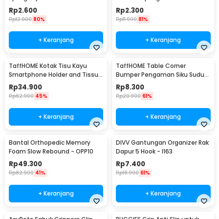
Catch Hasp - KAK-J107
Rp
2.600
Rp
2.300
Rp
12.900
80%
Rp
11.900
81%
+ Keranjang
+ Keranjang
TaffHOME Kotak Tisu Kayu
TaffHOME Table Corner
Smartphone Holder and Tissue
Bumper Pengaman Siku Sudut
Box - ZJ05
Meja Silicone 10 PCS - FY21
Rp
34.900
Rp
8.300
Rp
62.900
45%
Rp
20.900
61%
+ Keranjang
+ Keranjang
Bantal Orthopedic Memory
DIVV Gantungan Organizer Rak
Foam Slow Rebound - OPP10
Dapur 5 Hook - I163
Rp
49.300
Rp
7.400
Rp
82.900
41%
Rp
18.900
61%
+ Keranjang
+ Keranjang