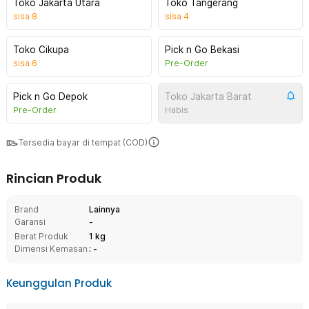
Toko Jakarta Utara
Toko Tangerang
sisa
8
sisa
4
Toko Cikupa
Pick n Go Bekasi
sisa
6
Pre-Order
Pick n Go Depok
Toko Jakarta Barat
Pre-Order
Habis
Tersedia bayar di tempat (COD)
Rincian Produk
Brand
Lainnya
Garansi
-
Berat Produk
1 kg
Dimensi Kemasan
: -
Keunggulan Produk