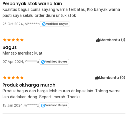
Perbanyak stok warna lain
Kualitas bagus cuma sayang warna terbatas, Klo banyak warna
pasti saya selalu order disini untuk stok
25 Oct 2024
,
M*****n
Verified Buyer
Membantu (
1
)
Bagus
Mantap merekat kuat
07 Apr 2024
,
Y*****u
Verified Buyer
Membantu (
0
)
Produk ok,harga murah
Produk bagus dan harga lebih murah dr lapak lain. Tolong warna
lain diadakan dong. Seperti merah. Thanks
15 Jan 2024
,
w*****x
Verified Buyer