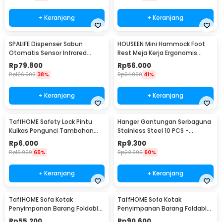
+ Keranjang
+ Keranjang
SPALIFE Dispenser Sabun
HOUSEEN Mini Hammock Foot
Otomatis Sensor Infrared
Rest Meja Kerja Ergonomis
Stainless Steel 250ml - AD-03
Sandaran Kaki
Rp
79.800
Rp
56.000
Rp
126.900
38%
Rp
94.900
41%
+ Keranjang
+ Keranjang
TaffHOME Safety Lock Pintu
Hanger Gantungan Serbaguna
Kulkas Pengunci Tambahan
Stainless Steel 10 PCS -
Tempel - S1843
M127105
Rp
6.000
Rp
9.300
Rp
16.900
65%
Rp
22.900
60%
+ Keranjang
+ Keranjang
TaffHOME Sofa Kotak
TaffHOME Sofa Kotak
Penyimpanan Barang Foldable
Penyimpanan Barang Foldable
Storage Box 30x30x30cm - L170
Storage Box 48x30x30cm - L170
Rp
55.200
Rp
90.600