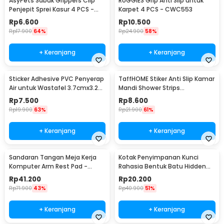
AsyPets Sabuk Grippers Clip
RUGGIES Grip Anti Slip untuk
Penjepit Sprei Kasur 4 PCS -
Karpet 4 PCS - CWC553
PJP4
Rp
6.600
Rp
10.500
Rp
17.900
64%
Rp
24.900
58%
+ Keranjang
+ Keranjang
Sticker Adhesive PVC Penyerap
TaffHOME Stiker Anti Slip Kamar
Air untuk Wastafel 3.7cmx3.2M
Mandi Shower Strips
- CN1222
20x380mm 6 PCS - TT-19
Rp
7.500
Rp
8.600
Rp
19.900
63%
Rp
21.900
61%
+ Keranjang
+ Keranjang
Sandaran Tangan Meja Kerja
Kotak Penyimpanan Kunci
Komputer Arm Rest Pad -
Rahasia Bentuk Batu Hidden
91526
Key Box - B0521
Rp
41.200
Rp
20.200
Rp
71.900
43%
Rp
40.900
51%
+ Keranjang
+ Keranjang