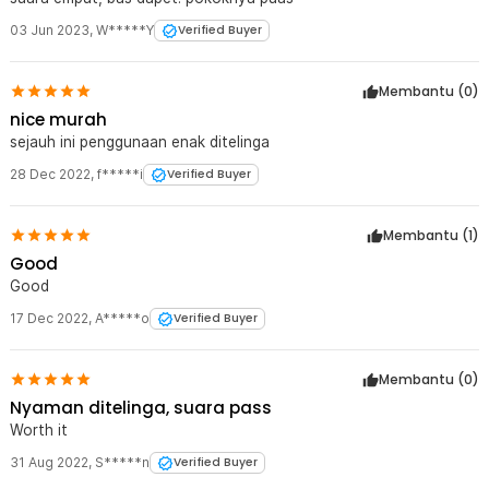
03 Jun 2023
,
W*****Y
Verified Buyer
Membantu (
0
)
nice murah
sejauh ini penggunaan enak ditelinga
28 Dec 2022
,
f*****i
Verified Buyer
Membantu (
1
)
Good
Good
17 Dec 2022
,
A*****o
Verified Buyer
Membantu (
0
)
Nyaman ditelinga, suara pass
Worth it
31 Aug 2022
,
S*****n
Verified Buyer