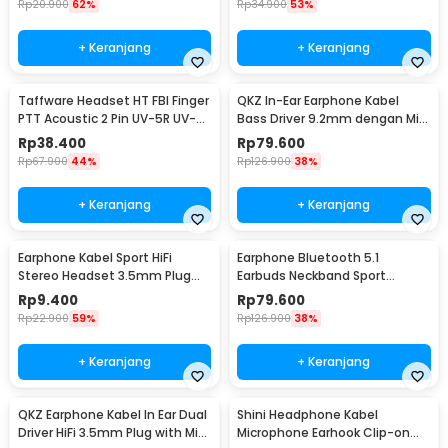
Rp
20.900
62%
Rp
34.900
53%
+ Keranjang
+ Keranjang
Taffware Headset HT FBI Finger
QKZ In-Ear Earphone Kabel
PTT Acoustic 2 Pin UV-5R UV-
Bass Driver 9.2mm dengan Mic
B5 UV-B6
- QKZ-DM9
Rp
38.400
Rp
79.600
Rp
67.900
44%
Rp
126.900
38%
+ Keranjang
+ Keranjang
Earphone Kabel Sport HiFi
Earphone Bluetooth 5.1
Stereo Headset 3.5mm Plug
Earbuds Neckband Sport
with Mic - HS330
Magnetic Ergonomic - BT313
Rp
9.400
Rp
79.600
Rp
22.900
59%
Rp
126.900
38%
+ Keranjang
+ Keranjang
QKZ Earphone Kabel In Ear Dual
Shini Headphone Kabel
Driver HiFi 3.5mm Plug with Mic
Microphone Earhook Clip-on