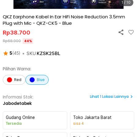
1 / 10
QKZ Earphone Kabel In Ear HiFi Noise Reduction 3.5mm
Plug with Mic - QKZ-CK5
-
Blue
Rp
38.700
Rp
68.900
44
%
•
SKU
KZSK25BL
5
(
45
)
Pilihan Warna:
Red
Blue
Lihat
1
Lokasi Lainnya
Informasi Stok:
Jabodetabek
Gudang Online
Toko Jakarta Barat
Tersedia
sisa
4