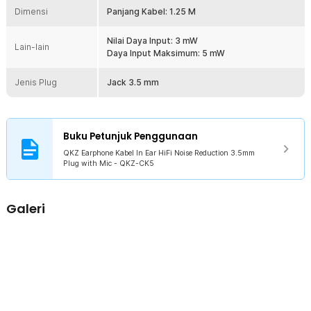
membutuhkan kenyamanan dan fungsionalitas dalam satu produk.
Dimensi
Panjang Kabel: 1.25 M
Kelengkapan Produk
Nilai Daya Input: 3 mW
Lain-lain
Rincian yang Anda dapatkan untuk pembelian produk ini:
Daya Input Maksimum: 5 mW
1 x QKZ Earphone Kabel In Ear HiFi Noise Reduction 3.5mm Plug
with Mic - QKZ-CK5
Jenis Plug
Jack 3.5 mm
2 x Hook Telinga
2 x Pasang Ear Tips Pengganti
1 x Klip
1 x Kotak Penyimpanan
Buku Petunjuk Penggunaan
QKZ Earphone Kabel In Ear HiFi Noise Reduction 3.5mm
Plug with Mic - QKZ-CK5
Galeri