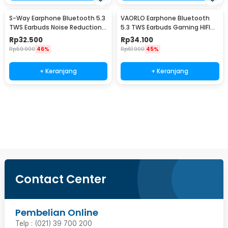
S-Way Earphone Bluetooth 5.3
VAORLO Earphone Bluetooth
TWS Earbuds Noise Reduction
5.3 TWS Earbuds Gaming HIFI
Waterproof - E7S
Stereo Sound - M90 Pro
Rp
32.500
Rp
34.100
Rp
59.900
46%
Rp
61.900
45%
+ Keranjang
+ Keranjang
Beli Sekarang
Contact Center
Pembelian Online
Telp : (021) 39 700 200