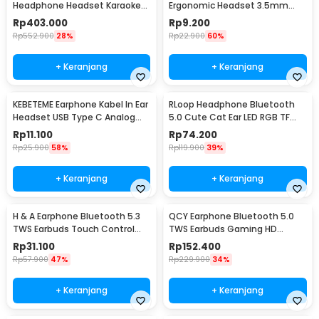
Headphone Headset Karaoke
Ergonomic Headset 3.5mm
with Mic
Plug with Mic - KIK58
Rp
403.000
Rp
9.200
Rp
552.900
28%
Rp
22.900
60%
+ Keranjang
+ Keranjang
KEBETEME Earphone Kabel In Ear
RLoop Headphone Bluetooth
Headset USB Type C Analog
5.0 Cute Cat Ear LED RGB TF
with Mic - YS58
Port 400mAh - LX-B39A
Rp
11.100
Rp
74.200
Rp
25.900
58%
Rp
119.900
39%
+ Keranjang
+ Keranjang
H & A Earphone Bluetooth 5.3
QCY Earphone Bluetooth 5.0
TWS Earbuds Touch Control
TWS Earbuds Gaming HD
Waterproof - F9-5
Stereo Low Latency - QCY-T5
Rp
31.100
Rp
152.400
Rp
57.900
47%
Rp
229.900
34%
+ Keranjang
+ Keranjang