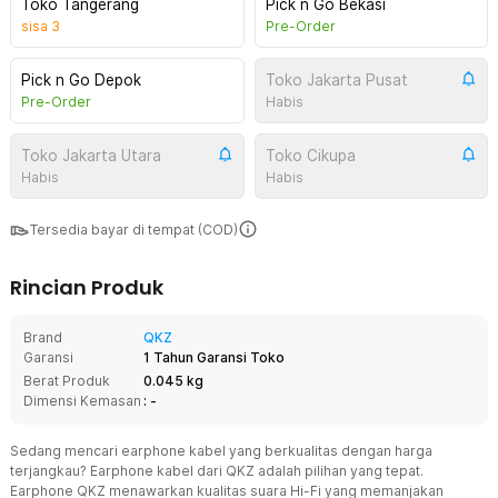
Toko Tangerang
Pick n Go Bekasi
sisa
3
Pre-Order
Pick n Go Depok
Toko Jakarta Pusat
Pre-Order
Habis
Toko Jakarta Utara
Toko Cikupa
Habis
Habis
Tersedia bayar di tempat (COD)
Rincian Produk
Brand
QKZ
Garansi
1 Tahun Garansi Toko
Berat Produk
0.045 kg
Dimensi Kemasan
: -
Sedang mencari earphone kabel yang berkualitas dengan harga
terjangkau? Earphone kabel dari QKZ adalah pilihan yang tepat.
Earphone QKZ menawarkan kualitas suara Hi-Fi yang memanjakan