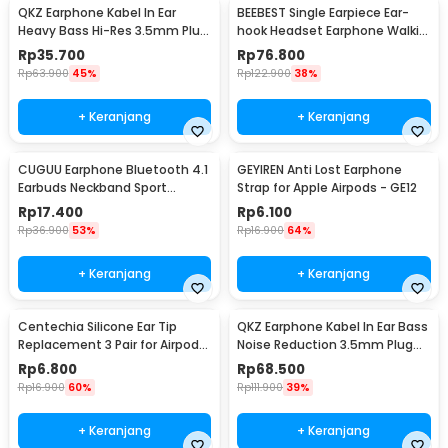
QKZ Earphone Kabel In Ear
BEEBEST Single Earpiece Ear-
Heavy Bass Hi-Res 3.5mm Plug
hook Headset Earphone Walkie
with Mic - QKZ-AK2
Talkie - H1
Rp
35.700
Rp
76.800
Rp
63.900
45%
Rp
122.900
38%
+ Keranjang
+ Keranjang
CUGUU Earphone Bluetooth 4.1
GEYIREN Anti Lost Earphone
Earbuds Neckband Sport
Strap for Apple Airpods - GE12
Sweatproof - XT11
Rp
17.400
Rp
6.100
Rp
36.900
53%
Rp
16.900
64%
+ Keranjang
+ Keranjang
Centechia Silicone Ear Tip
QKZ Earphone Kabel In Ear Bass
Replacement 3 Pair for Airpods
Noise Reduction 3.5mm Plug
Pro - CE-3
with Mic - AK6-PRO
Rp
6.800
Rp
68.500
Rp
16.900
60%
Rp
111.900
39%
+ Keranjang
+ Keranjang