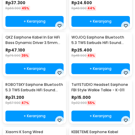
- QKZ-CK8
Sporty Jack 3.5mm - SN360
Rp
37.300
Rp
24.600
Rp
66.900
45%
Rp
43.900
44%
+ Keranjang
+ Keranjang
QKZ Earphone Kabel In Ear HiFi
WOJOQ Earphone Bluetooth
Bass Dynamic Driver 3.5mm
5.3 TWS Earbuds HiFi Sound
Plug with Mic - QKZ-AK6
Noise Reduction - i12
Rp
47.100
Rp
25.400
Rp
76.900
39%
Rp
48.900
49%
+ Keranjang
+ Keranjang
ROBOTSKY Earphone Bluetooth
TaffSTUDIO Headset Earphone
5.3 TWS Earbuds HiFi Sound
FBI Style Walkie Talkie - K-011
Waterproof - A6S
Rp
31.200
Rp
15.000
Rp
57.900
47%
Rp
32.900
55%
+ Keranjang
+ Keranjang
Xiaomi K Song Wired
KEBETEME Earphone Kabel