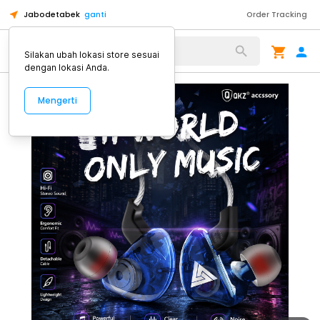
Jabodetabek
ganti
Order Tracking
Alat Kopi
Silakan ubah lokasi store sesuai
dengan lokasi Anda.
Mengerti