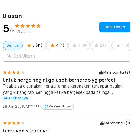
Ulasan
5
Beri Ulasan
/5
45
Ulasan
Semua
5
(
41
)
4
(
4
)
3
(
0
)
2
(
0
)
1
(
0
)
Cari Ulasan
Membantu (
2
)
Untuk harga segini ga usah berharap yg perfect
Tidak bisa digunakan terlalu lama dikarenakan terdapat bagian
yang kurang rapi sehingga ketika bergesek pada telinga
Selengkapnya
membuatnya menjadi sakit
28 Jan 2026
,
M*****N
Verified Buyer
Membantu (
1
)
Lumayan suaranya