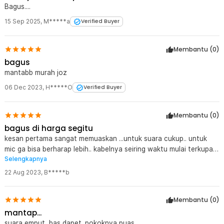
Bagus....
15 Sep 2025
,
M*****a
Verified Buyer
Membantu (
0
)
bagus
mantabb murah joz
06 Dec 2023
,
H*****O
Verified Buyer
Membantu (
0
)
bagus di harga segitu
kesan pertama sangat memuaskan ...untuk suara cukup.. untuk
mic ga bisa berharap lebih.. kabelnya seiring waktu mulai terkupas
Selengkapnya
dan tidak swirl lagi
22 Aug 2023
,
B*****b
Membantu (
0
)
mantap...
suara emput, bas dapet. pokoknya puas