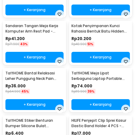
+ Keranjang
+ Keranjang
Sandaran Tangan Meja Kerja
Kotak Penyimpanan Kunci
Komputer Arm Rest Pad -
Rahasia Bentuk Batu Hidden
91526
Key Box - B0521
Rp
41.200
Rp
20.200
Rp
71.900
43%
Rp
40.900
51%
+ Keranjang
+ Keranjang
TaffHOME Bantal Relaksasi
TaffHOME Meja Lipat
Leher Punggung Neck Pain
Serbaguna Laptop Portable
Relief - HBF001
Desk Minimalist Design - BO60
Rp
36.000
Rp
74.000
Rp
64.900
45%
Rp
119.900
39%
+ Keranjang
+ Keranjang
TaffHOME Stiker Benturan
HILIFE Penjepit Clip Sprei Kasur
Bumper Silicone Bulat
Elastic Band Holder 4 PCS -
Hemispherical 100 PCS - FZL10
200TC
Rp
6.400
Rp
17.000