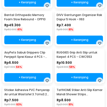
+ Keranjang
+ Keranjang
Bantal Orthopedic Memory
DIVV Gantungan Organizer Rak
Foam Slow Rebound - OPP10
Dapur 5 Hook - I163
Rp
49.300
Rp
7.400
Rp
82.900
41%
Rp
18.900
61%
+ Keranjang
+ Keranjang
AsyPets Sabuk Grippers Clip
RUGGIES Grip Anti Slip untuk
Penjepit Sprei Kasur 4 PCS -
Karpet 4 PCS - CWC553
PJP4
Rp
6.600
Rp
10.500
Rp
17.900
64%
Rp
24.900
58%
+ Keranjang
+ Keranjang
Sticker Adhesive PVC Penyerap
TaffHOME Stiker Anti Slip Kamar
Air untuk Wastafel 3.7cmx3.2M
Mandi Shower Strips
- CN1222
20x380mm 6 PCS - TT-19
Rp
7.500
Rp
8.600
Rp
19.900
63%
Rp
21.900
61%