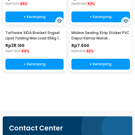
Rp
17.900
65%
Rp
35.900
53%
+ Keranjang
+ Keranjang
Taffware XIDA Bracket Engsel
Mildew Sealing Strip Sticker PVC
Lipat Folding Max Load 65kg 14
Dapur Kamar Mandi
Inch 2 PCS - JM007
3.7cmx3.2M
Rp
38.100
Rp
7.600
Rp
67.900
44%
Rp
19.900
62%
+ Keranjang
+ Keranjang
Beli Sekarang
Contact Center