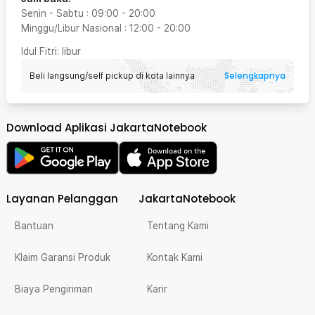
Senin - Sabtu
:
09:00
-
20:00
Minggu/Libur Nasional
:
12:00
-
20:00
Idul Fitri
: libur
Selengkapnya
Beli langsung/self pickup di kota lainnya
Download Aplikasi JakartaNotebook
Layanan Pelanggan
JakartaNotebook
Bantuan
Tentang Kami
Klaim Garansi Produk
Kontak Kami
Biaya Pengiriman
Karir