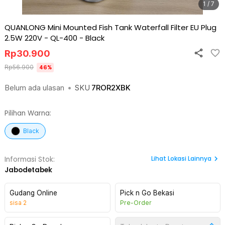
1 / 7
QUANLONG Mini Mounted Fish Tank Waterfall Filter EU Plug
2.5W 220V - QL-400
-
Black
Rp
30.900
Rp
56.900
46
%
Belum ada ulasan
•
SKU
7ROR2XBK
Pilihan Warna:
Black
Lihat
Lokasi Lainnya
Informasi Stok:
Jabodetabek
Gudang Online
Pick n Go Bekasi
sisa
2
Pre-Order