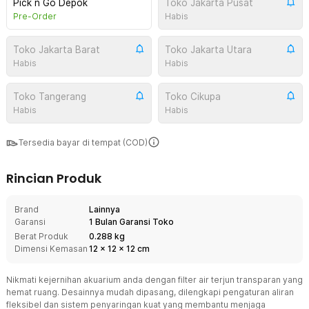
Pick n Go Depok
Toko Jakarta Pusat
Pre-Order
Habis
Toko Jakarta Barat
Toko Jakarta Utara
Habis
Habis
Toko Tangerang
Toko Cikupa
Habis
Habis
Tersedia bayar di tempat (COD)
Rincian Produk
Brand
Lainnya
Garansi
1 Bulan Garansi Toko
Berat Produk
0.288 kg
Dimensi Kemasan
12
x
12
x
12
cm
Nikmati kejernihan akuarium anda dengan filter air terjun transparan yang
hemat ruang. Desainnya mudah dipasang, dilengkapi pengaturan aliran
fleksibel dan sistem penyaringan kuat yang membantu menjaga