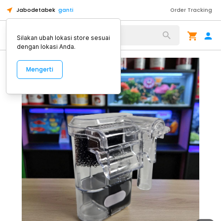
Jabodetabek
ganti
Order Tracking
Alat Kopi
Silakan ubah lokasi store sesuai
dengan lokasi Anda.
Mengerti