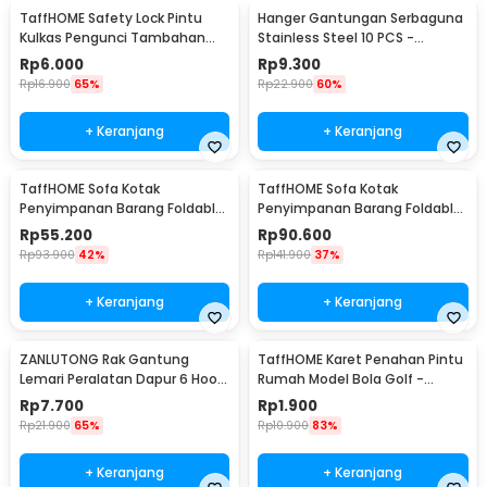
TaffHOME Safety Lock Pintu
Hanger Gantungan Serbaguna
Kulkas Pengunci Tambahan
Stainless Steel 10 PCS -
Tempel - S1843
M127105
Rp
6.000
Rp
9.300
Rp
16.900
65%
Rp
22.900
60%
+ Keranjang
+ Keranjang
TaffHOME Sofa Kotak
TaffHOME Sofa Kotak
Penyimpanan Barang Foldable
Penyimpanan Barang Foldable
Storage Box 30x30x30cm - L170
Storage Box 48x30x30cm - L170
Rp
55.200
Rp
90.600
Rp
93.900
42%
Rp
141.900
37%
+ Keranjang
+ Keranjang
ZANLUTONG Rak Gantung
TaffHOME Karet Penahan Pintu
Lemari Peralatan Dapur 6 Hook
Rumah Model Bola Golf -
Besi - 2137
HDS209
Rp
7.700
Rp
1.900
Rp
21.900
65%
Rp
10.900
83%
+ Keranjang
+ Keranjang