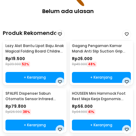
Belum ada ulasan
Produk Rekomendasi
Lazy Alat Bantu Lipat Baju Anak
Gagang Pengaman Kamar
Magical Folding Board Children
Mandi Anti Slip Suction Grip
Cloth - 002
Handle Safety - SG-188
Rp
19.500
Rp
26.000
Rp
39.900
52%
Rp
49.900
48%
+ Keranjang
+ Keranjang
SPALIFE Dispenser Sabun
HOUSEEN Mini Hammock Foot
Otomatis Sensor Infrared
Rest Meja Kerja Ergonomis
Stainless Steel 250ml - AD-03
Sandaran Kaki
Rp
79.800
Rp
56.000
Rp
126.900
38%
Rp
94.900
41%
+ Keranjang
+ Keranjang