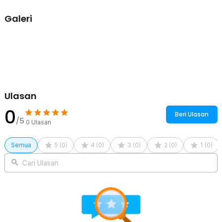
Rincian yang Anda dapatkan untuk pembelian produk ini:
Galeri
1 xQUANLONG Mini Mounted Fish Tank Waterfall Filter EU Plug
2.5W 220V - QL-400
Ulasan
0
Beri Ulasan
/5
0
Ulasan
Semua
5
(
0
)
4
(
0
)
3
(
0
)
2
(
0
)
1
(
0
)
Cari Ulasan