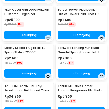
YIXIN Cover Anti Debu Pakaian
Safety Socket Plug Listrik
Dustproof Organizer
Outlet Cover Child Proof EU 1
60x30x110cm - PEVA
PCS
Rp
26.100
Rp
1.400
Rp
57.900
55%
Rp
8.900
85%
+ Keranjang
+ Keranjang
Safety Socket Plug Listrik EU
Taffware Kancing Kunci Kait
Spring Style - ZC6001
Grendel Spring Loaded Latch
Catch Hasp - KAK-J107
Rp
2.600
Rp
2.300
Rp
12.900
80%
Rp
11.900
81%
+ Keranjang
+ Keranjang
TaffHOME Kotak Tisu Kayu
TaffHOME Table Corner
Smartphone Holder and Tissue
Bumper Pengaman Siku Sudut
Box - ZJ05
Meja Silicone 10 PCS - FY21
Rp
34.900
Rp
8.300
Rp
62.900
45%
Rp
20.900
61%