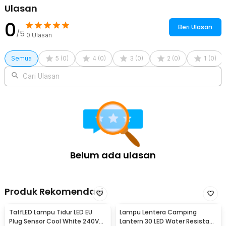
Ulasan
0
Beri Ulasan
/5
0
Ulasan
Semua
5
(
0
)
4
(
0
)
3
(
0
)
2
(
0
)
1
(
0
)
Cari Ulasan
Belum ada ulasan
Produk Rekomendasi
TaffLED Lampu Tidur LED EU
Lampu Lentera Camping
Plug Sensor Cool White 240V
Lantern 30 LED Water Resistant