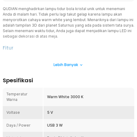
QUDIAN menghadirkan lampu tidur bola kristal unik untuk menemani
Anda di malam hari. Tidak perlu lagi takut gelap karena lampu akan
menyorotkan cahaya warm white yang lembut. Menariknya dari lampu ini
adalah tampilan 3D dari planet Saturnus yang ada pada sistem tata surya.
Selain menemani waktu tidur, Anda juga dapat menjadikan lampu LED ini
sebagai dekorasi di atas meja.
Fitur
Cantiknya Warna Cahaya
Lebih Banyak
Lampu tidur bola kristal dapat memancarkan cahaya warm white
3000 K untuk menghadirkan kesan hangat. Hadirnya cahaya warm
white ini tidak akan mengganggu kenyamanan Anda saat tidur di
Spesifikasi
malam hari.
Tampilan 3D Planet Saturnus
Temperatur
Tidak hanya warna cahayanya saja, Anda juga bisa menikmati
Warm White 3000 K
Warna
tampilan planet Saturnus 3D di dalam lampu tidur bola kristal ini.
Dengan konsepnya yang unik, lampu tidur bola kristal dapat
Voltase
dimanfaatkan sebagai dekorasi atau hadiah.
5 V
Lebih Kokoh dengan Dudukan Kayu
Daya / Power
USB 3 W
Meski berbentuk bulat, lampu tidur LED ini tidak akan mudah
bergeser. Hal ini berkat kehadiran dudukan kayu sehingga lampu