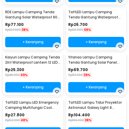
RDE Lampu Camping Tenda
TaffLED Lampu Camping
Gantung Solar Waterproof 800
Tenda Gantung Waterproof
Lumens 2400mAh - HS-V65
150 Lumens 800mAh - 511
Rp
77.100
Rp
26.700
Rp
123.900
38%
Rp
50.900
48%
+ Keranjang
+ Keranjang
Kaiyun Lampu Camping Tenda
Yifanao Lampu Camping
2in1 Waterproof Lantern 12 LED -
Tenda Gantung Solar Panel
9789
Waterproof IPX6 280W - G13
Rp
25.300
Rp
69.700
Rp
48.900
49%
Rp
113.900
39%
+ Keranjang
+ Keranjang
TaffLED Lampu LED Emergency
TaffLED Lampu Tidur Proyektor
Camping Multifungsi Cool
Astronaut Galaxy Light 8
White 10W 1200mAh - LB171
Colors 5W 240V - HD481
Rp
27.800
Rp
104.400
Rp
52.900
48%
Rp
166.900
38%