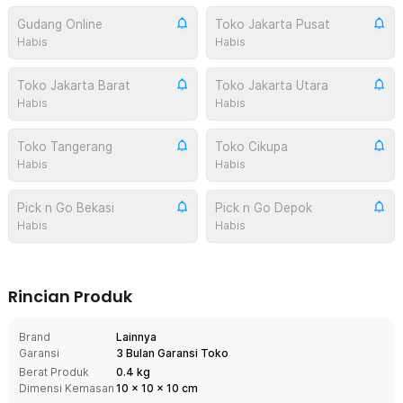
Gudang Online
Toko Jakarta Pusat
Habis
Habis
Toko Jakarta Barat
Toko Jakarta Utara
Habis
Habis
Toko Tangerang
Toko Cikupa
Habis
Habis
Pick n Go Bekasi
Pick n Go Depok
Habis
Habis
Rincian Produk
Brand
Lainnya
Garansi
3 Bulan Garansi Toko
Berat Produk
0.4 kg
Dimensi Kemasan
10
x
10
x
10
cm