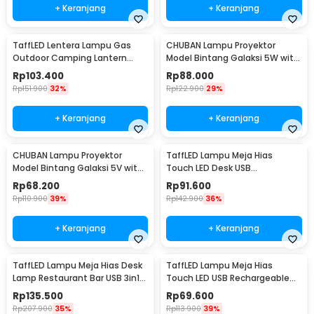
+ Keranjang
+ Keranjang
TaffLED Lentera Lampu Gas
CHUBAN Lampu Proyektor
Outdoor Camping Lantern
Model Bintang Galaksi 5W with
Lamp - BRS-55
Remote Control - HR-F3
Rp
103.400
Rp
88.000
Rp
151.900
32%
Rp
122.900
29%
+ Keranjang
+ Keranjang
CHUBAN Lampu Proyektor
TaffLED Lampu Meja Hias
Model Bintang Galaksi 5V with
Touch LED Desk USB
Remote Control - HR-F2
Rechargeable Tri Color 3W -
Rp
68.200
Rp
91.600
J420
Rp
110.900
39%
Rp
142.900
36%
+ Keranjang
+ Keranjang
TaffLED Lampu Meja Hias Desk
TaffLED Lampu Meja Hias
Lamp Restaurant Bar USB 3in1
Touch LED USB Rechargeable
Color - TW54
Tri Color 1W - BRF5
Rp
135.500
Rp
69.600
Rp
207.900
35%
Rp
113.900
39%