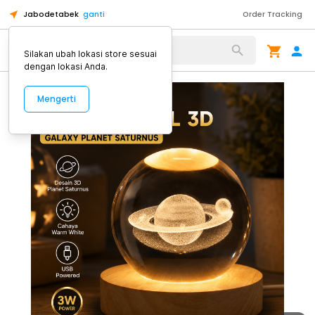
Jabodetabek
ganti
Order Tracking
Alat Kopi
Silakan ubah lokasi store sesuai
dengan lokasi Anda.
Mengerti