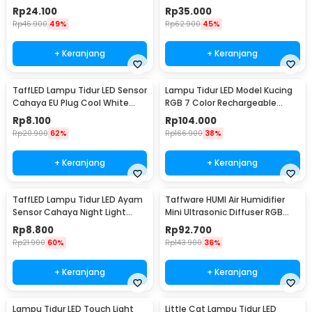
0.5W - LXX3148
- GY18
Rp
24.100
Rp
35.000
Rp
46.900
49%
Rp
62.900
45%
+ Keranjang
+ Keranjang
TaffLED Lampu Tidur LED Sensor
Lampu Tidur LED Model Kucing
Cahaya EU Plug Cool White
RGB 7 Color Rechargeable
0.5W 250V - L200
0.4W 5V 1200mAh - LJC-101
Rp
8.100
Rp
104.000
Rp
20.900
62%
Rp
166.900
38%
+ Keranjang
+ Keranjang
TaffLED Lampu Tidur LED Ayam
Taffware HUMI Air Humidifier
Sensor Cahaya Night Light
Mini Ultrasonic Diffuser RGB
Warm White 5W - GY01
500ml Remote - HUMI H14A
Rp
8.800
Rp
92.700
Rp
21.900
60%
Rp
143.900
36%
+ Keranjang
+ Keranjang
Lampu Tidur LED Touch Light
Little Cat Lampu Tidur LED