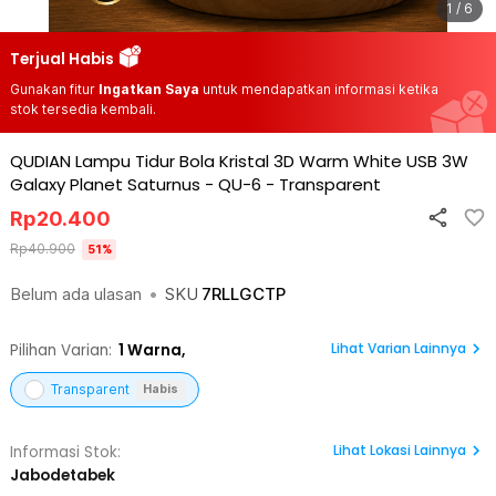
1 / 6
Terjual Habis
Gunakan fitur
Ingatkan Saya
untuk mendapatkan informasi ketika
stok tersedia kembali.
QUDIAN Lampu Tidur Bola Kristal 3D Warm White USB 3W
Galaxy Planet Saturnus - QU-6
-
Transparent
Rp
20.400
Rp
40.900
51
%
Belum ada ulasan
•
SKU
7RLLGCTP
Lihat Varian Lainnya
Pilihan Varian:
1
Warna,
Transparent
Habis
Lihat
Lokasi Lainnya
Informasi Stok:
Jabodetabek