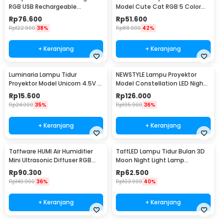
RGB USB Rechargeable
Model Cute Cat RGB 5 Color
1500mAh 5V 3W - F8-1
0.3W 4.5V - LJC-124
Rp
76.600
Rp
51.600
Rp
122.900
38%
Rp
88.900
42%
+ Keranjang
+ Keranjang
Luminaria Lampu Tidur
NEWSTYLE Lampu Proyektor
Proyektor Model Unicorn 4.5V -
Model Constellation LED Night
GP-ZS0
Light 3W 5V - NL-USB
Rp
15.600
Rp
126.000
Rp
24.000
35%
Rp
195.900
36%
+ Keranjang
+ Keranjang
Taffware HUMI Air Humidifier
TaffLED Lampu Tidur Bulan 3D
Mini Ultrasonic Diffuser RGB
Moon Night Light Lamp
500ml Remote - 2467
Rechargeable 12cm - ROX-05
Rp
90.300
Rp
62.500
Rp
140.900
36%
Rp
103.900
40%
+ Keranjang
+ Keranjang