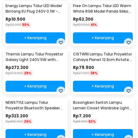
Energy Lampu Tidur LED Model
Free On Lampu Tidur LED Warm
Bintang EU Plug 240V 0.1W -
White RGB Model Panda Silikon
EN-NL-8
Lamp 1.5W - ZH-121
Rp
10.500
Rp
62.300
Rp
22.900
55%
Rp
103.900
41%
+ Keranjang
+ Keranjang
Themis Lampu Tidur Proyektor
CISTWIN Lampu Tidur Proyektor
Galaxy Light 240V 5W with
Cahaya Planet 12.8cm Rotate
Remote Control - HR-A1
with 6 Film - PT-521
Rp
272.300
Rp
79.900
Rp
373.900
28%
Rp
127.900
38%
+ Keranjang
+ Keranjang
NEWSTYLE Lampu Tidur
Bcsongben Switch Lampu
Proyektor Bluetooth Speaker
Lemari Closet Wardrobe Light
220V with Remote - GX-334
Automatic Switch - YGKG1
Rp
323.200
Rp
7.200
Rp
435.900
26%
Rp
18.900
62%
+ Keranjang
+ Keranjang