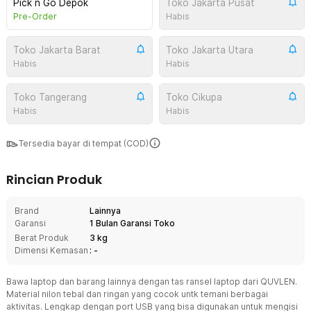
Pick n Go Depok
Toko Jakarta Pusat
Pre-Order
Habis
Toko Jakarta Barat
Toko Jakarta Utara
Habis
Habis
Toko Tangerang
Toko Cikupa
Habis
Habis
Tersedia bayar di tempat (COD)
Rincian Produk
Brand
Lainnya
Garansi
1 Bulan Garansi Toko
Berat Produk
3 kg
Dimensi Kemasan
: -
Bawa laptop dan barang lainnya dengan tas ransel laptop dari QUVLEN.
Material nilon tebal dan ringan yang cocok untk temani berbagai
aktivitas. Lengkap dengan port USB yang bisa digunakan untuk mengisi