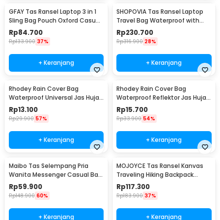
GFAY Tas Ransel Laptop 3 in 1
SHOPOVIA Tas Ransel Laptop
Sling Bag Pouch Oxford Casual
Travel Bag Waterproof with
Style - KC30
USB Port 35L - KC14
Rp
84.700
Rp
230.700
Rp
133.900
37%
Rp
316.900
28%
+ Keranjang
+ Keranjang
Rhodey Rain Cover Bag
Rhodey Rain Cover Bag
Waterproof Universal Jas Hujan
Waterproof Reflektor Jas Hujan
Tas Ransel 50-60L - WB20
Tas Ransel 25L - NB10
Rp
13.100
Rp
15.700
Rp
29.900
57%
Rp
33.900
54%
+ Keranjang
+ Keranjang
Maibo Tas Selempang Pria
MOJOYCE Tas Ransel Kanvas
Wanita Messenger Casual Bag
Traveling Hiking Backpack
Canvas Printing - 1125
Oxford Waterproof - MJ700
Rp
59.900
Rp
117.300
Rp
148.900
60%
Rp
183.900
37%
+ Keranjang
+ Keranjang