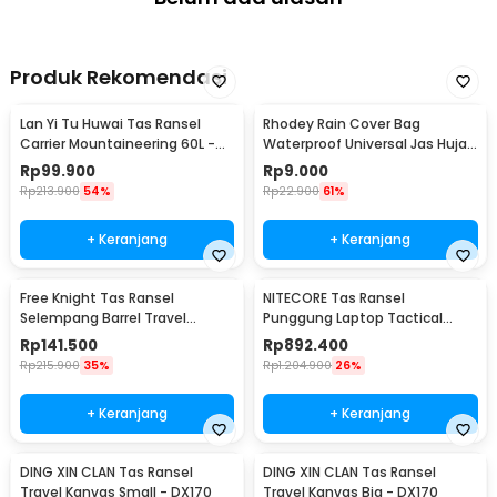
Produk Rekomendasi
Lan Yi Tu Huwai Tas Ransel
Rhodey Rain Cover Bag
Carrier Mountaineering 60L -
Waterproof Universal Jas Hujan
GC64
Tas Ransel 30-40L - WB20
Rp
99.900
Rp
9.000
Rp
213.900
54%
Rp
22.900
61%
+ Keranjang
+ Keranjang
Free Knight Tas Ransel
NITECORE Tas Ransel
Selempang Barrel Travel
Punggung Laptop Tactical
Mountaineering Canvas -
Backpack Outdoor - BP20
Rp
141.500
Rp
892.400
CC05
Rp
215.900
35%
Rp
1.204.900
26%
+ Keranjang
+ Keranjang
DING XIN CLAN Tas Ransel
DING XIN CLAN Tas Ransel
Travel Kanvas Small - DX170
Travel Kanvas Big - DX170