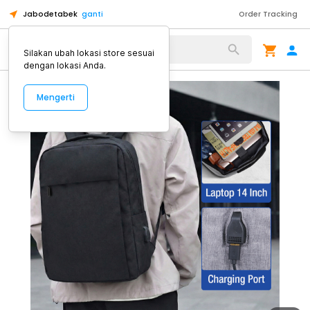
Jabodetabek
ganti
Order Tracking
Alat Kopi
Silakan ubah lokasi store sesuai
dengan lokasi Anda.
Mengerti