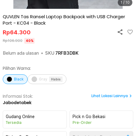
1 / 10
QUVLEN Tas Ransel Laptop Backpack with USB Charger
Port - KC04
-
Black
Rp
64.300
Rp
106.900
40
%
Belum ada ulasan
•
SKU
7RFB3DBK
Pilihan Warna:
Black
Gray
Habis
Lihat
Lokasi Lainnya
Informasi Stok:
Jabodetabek
Gudang Online
Pick n Go Bekasi
Tersedia
Pre-Order