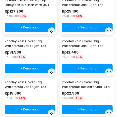
CEAVNI Tas Ransel Laptop
Rhodey Rain Cover Bag
Backpack 15.6 Inch with USB
Waterproof Jas Hujan Tas
Charger Port - KC32
Ransel 60L - WB10
Rp
127.200
Rp
25.100
Rp
196.900
36%
Rp
48.900
49%
+ Keranjang
+ Keranjang
Rhodey Rain Cover Bag
Rhodey Rain Cover Bag
Waterproof Jas Hujan Tas
Waterproof Jas Hujan Tas
Ransel 80L - WB10
Ransel 35L - WB10
Rp
31.500
Rp
12.400
Rp
57.900
46%
Rp
27.900
56%
+ Keranjang
+ Keranjang
Rhodey Rain Cover Bag
Rhodey Rain Cover Bag
Waterproof Jas Hujan Tas
Waterproof Reflektor Jas Hujan
Ransel 45L - WB10
Tas Ransel 45L - NB10
Rp
15.800
Rp
22.900
Rp
33.900
54%
Rp
44.900
49%
+ Keranjang
+ Keranjang