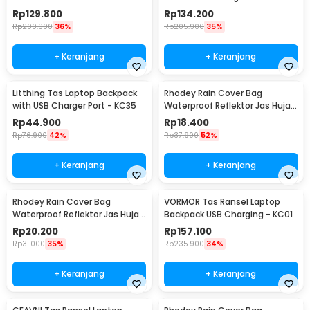
Rp
129.800
Rp
134.200
Rp
200.900
36%
Rp
205.900
35%
+ Keranjang
+ Keranjang
Litthing Tas Laptop Backpack
Rhodey Rain Cover Bag
with USB Charger Port - KC35
Waterproof Reflektor Jas Hujan
Tas Ransel 35L - NB10
Rp
44.900
Rp
18.400
Rp
76.900
42%
Rp
37.900
52%
+ Keranjang
+ Keranjang
Rhodey Rain Cover Bag
VORMOR Tas Ransel Laptop
Waterproof Reflektor Jas Hujan
Backpack USB Charging - KC01
Tas Ransel 20L - NB10
Rp
20.200
Rp
157.100
Rp
31.000
35%
Rp
235.900
34%
+ Keranjang
+ Keranjang