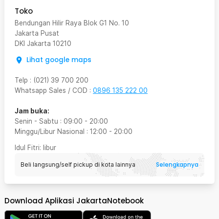
Toko
Bendungan Hilir Raya Blok G1 No. 10
Jakarta Pusat
DKI Jakarta
10210
Lihat google maps
Telp
:
(021) 39 700 200
Whatsapp Sales / COD
:
0896 135 222 00
Jam buka:
Senin - Sabtu
:
09:00
-
20:00
Minggu/Libur Nasional
:
12:00
-
20:00
Idul Fitri
: libur
Selengkapnya
Beli langsung/self pickup di kota lainnya
Download Aplikasi JakartaNotebook