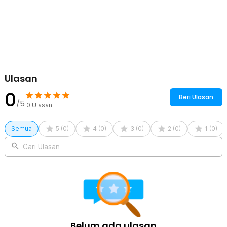
Kelengkapan Produk
Rincian yang Anda dapatkan untuk pembelian produk ini:
1 x QUVLEN Tas Ransel Laptop Backpack with USB Charger Port
- KC04
1 x Kabel USB
Ulasan
0
Beri Ulasan
/5
0
Ulasan
Semua
5
(
0
)
4
(
0
)
3
(
0
)
2
(
0
)
1
(
0
)
Cari Ulasan
Belum ada ulasan