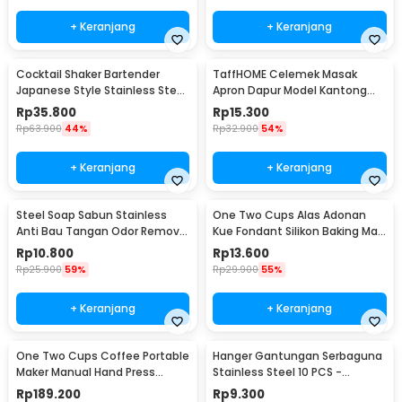
+ Keranjang
+ Keranjang
Cocktail Shaker Bartender
TaffHOME Celemek Masak
Japanese Style Stainless Steel
Apron Dapur Model Kantong
200ml
Pola Spatula - JJ41
Rp
35.800
Rp
15.300
Rp
63.900
44%
Rp
32.900
54%
+ Keranjang
+ Keranjang
Steel Soap Sabun Stainless
One Two Cups Alas Adonan
Anti Bau Tangan Odor Remove
Kue Fondant Silikon Baking Mat
- HW071
Anti Slip - JJ3873
Rp
10.800
Rp
13.600
Rp
25.900
59%
Rp
29.900
55%
+ Keranjang
+ Keranjang
One Two Cups Coffee Portable
Hanger Gantungan Serbaguna
Maker Manual Hand Press
Stainless Steel 10 PCS -
Espresso 300ml - T35066
M127105
Rp
189.200
Rp
9.300