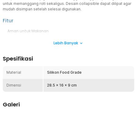
untuk memanggang roti sekaligus. Desain collapsible dapat dilipat agar
mudah disimpan setelah selesai digunakan.
Fitur
Aman untuk Makanan
Terbuat dari bahan silikon berkualtas, banneton basket ini sudah
Lebih Banyak
memenuhi standar food grade sehingga aman untuk makanan.
Bahan BPA Free bebas dari bahan kimia yang berbahaya untuk
kesehatan.
Spesifikasi
Ringkas dan Hemat Tempat
Desain foldable yang fleksibel, kotak makan ini bisa dilipat setelah
Material
Silikon Food Grade
digunakan agar tidak memakan tempat di tas atau dapur. Praktis
dibawa ke mana saja dan mudah disimpan tanpa repot!
Dimensi
28.5 x 16 x 9 cm
Produk Baking Multifungsi
Tak perlu repot menggunakan wadah terpisah. Banneton basket ini
tahan suhu tinggi sehingga dapat langsung digunakan untuk
Galeri
memanggang adonan roti tanpa harus dipindahkan.
Bebas Noda dan Bau
Terbuat dari bahan silikon kualitas terbaik, banneton basket ini
mudah dibersihkan. Silikon juga tidak menyerap bau dari adonan
atau masakan yang dihidangkan.