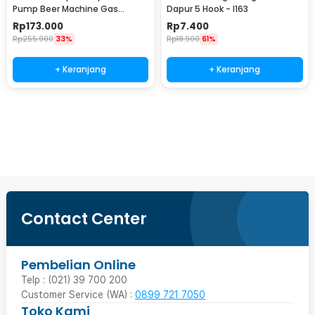
Pump Beer Machine Gas
Dapur 5 Hook - I163
Station 900ml - P-36
Rp
173.000
Rp
7.400
Rp
255.900
33%
Rp
18.900
61%
+ Keranjang
+ Keranjang
Beli Sekarang
Contact Center
Pembelian Online
Telp : (021) 39 700 200
Customer Service (WA) :
0899 721 7050
Toko Kami