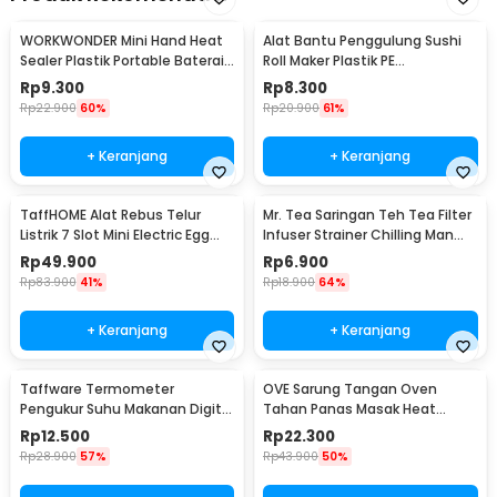
WORKWONDER Mini Hand Heat
Alat Bantu Penggulung Sushi
Sealer Plastik Portable Baterai
Roll Maker Plastik PE
AA - LX2000A
22x20.5x0.1cm - E1119
Rp
9.300
Rp
8.300
Rp
22.900
60%
Rp
20.900
61%
+ Keranjang
+ Keranjang
TaffHOME Alat Rebus Telur
Mr. Tea Saringan Teh Tea Filter
Listrik 7 Slot Mini Electric Egg
Infuser Strainer Chilling Man
Cooker 350W - YS-203
Silicon - MR03
Rp
49.900
Rp
6.900
Rp
83.900
41%
Rp
18.900
64%
+ Keranjang
+ Keranjang
Taffware Termometer
OVE Sarung Tangan Oven
Pengukur Suhu Makanan Digital
Tahan Panas Masak Heat
Daging Kopi Susu - TP101
Resistant Gloves - 540F
Rp
12.500
Rp
22.300
Rp
28.900
57%
Rp
43.900
50%