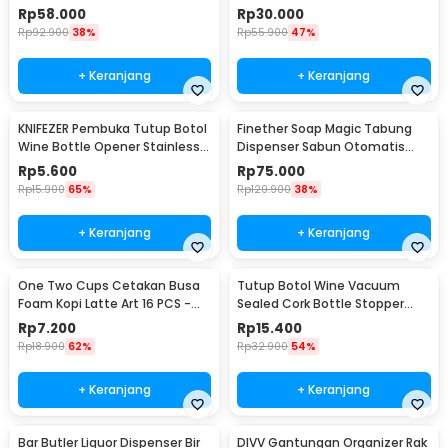
Plate 500W - C1-1000-03
074B
Rp
58.000
Rp
30.000
Rp
92.900
38%
Rp
55.900
47%
+ Keranjang
+ Keranjang
KNIFEZER Pembuka Tutup Botol
Finether Soap Magic Tabung
Wine Bottle Opener Stainless
Dispenser Sabun Otomatis
Steel - WS01
400ml - AD-03
Rp
5.600
Rp
75.000
Rp
15.900
65%
Rp
120.900
38%
+ Keranjang
+ Keranjang
One Two Cups Cetakan Busa
Tutup Botol Wine Vacuum
Foam Kopi Latte Art 16 PCS -
Sealed Cork Bottle Stopper
JJYE01
Stainless Steel - G94529
Rp
7.200
Rp
15.400
Rp
18.900
62%
Rp
32.900
54%
+ Keranjang
+ Keranjang
Bar Butler Liquor Dispenser Bir
DIVV Gantungan Organizer Rak