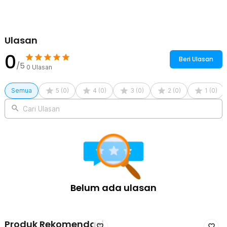
Kelengkapan Produk
Rincian yang Anda dapatkan untuk pembelian produk ini:
1 x RAINDE Wadah Adonan Roti Oval Banneton Basket Silicone
Ulasan
Proofing Dough - RD-24
0
Beri Ulasan
/5
0
Ulasan
Semua
5
(
0
)
4
(
0
)
3
(
0
)
2
(
0
)
1
(
0
)
Cari Ulasan
Belum ada ulasan
Produk Rekomendasi