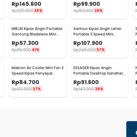
Mini Cooling Fan 5000mAh
Kompres Dingin 3 Speed
Rp
145.600
Rp
99.900
- H12
2200mAh - WX-622
Rp
220.900
Rp
153.900
35%
36%
MIRJAI Kipas Angin Portable
Sanhuo Kipas Angin Leher
Gantung Bladeless Mini
Portable 3 Speed Mini
8
Cooling Fan 1200mAh - 6171
Cooling Fan 1800mAh - 350
Rp
57.300
Rp
107.900
Rp
96.900
Rp
248.000
41%
57%
Mabron Air Cooler Mini Fan 3
ESSAGER Kipas Angin
Speed Kipas Penyejuk
Portable Desktop Handheld
Ruangan 600ml 10W 5V -
Mini Cooling Fan 1200mAh -
Rp
84.700
Rp
91.600
MB-60
F-055
Rp
133.900
Rp
142.900
37%
36%