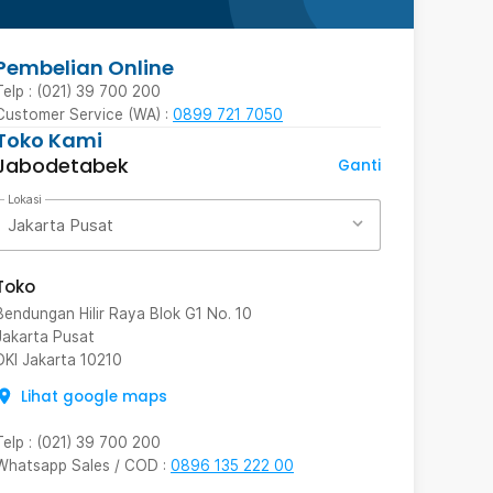
Pembelian Online
Telp : (021) 39 700 200
Customer Service (WA) :
0899 721 7050
Toko Kami
Jabodetabek
Ganti
Lokasi
Jakarta Pusat
Toko
Bendungan Hilir Raya Blok G1 No. 10
Jakarta Pusat
DKI Jakarta
10210
Lihat google maps
Telp
:
(021) 39 700 200
Whatsapp Sales / COD
:
0896 135 222 00