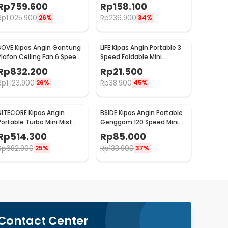
Reversible 52 Inch - FS2007
18W 9V - YY-01
Rp
759.600
Rp
158.100
Rp
1.025.900
Rp
236.900
26%
34%
SOVE Kipas Angin Gantung
LIFE Kipas Angin Portable 3
Plafon Ceiling Fan 6 Speed
Speed Foldable Mini
LED 52 Inch - FS2008
Cooling Fan 800mAh - Y8
Rp
832.200
Rp
21.500
Rp
1.123.900
Rp
38.900
26%
45%
NITECORE Kipas Angin
BSIDE Kipas Angin Portable
Portable Turbo Mini Mist
Genggam 120 Speed Mini
Cooling Fan 3500 mAh -
Cooling Fan 2000mAh - M6
Rp
514.300
Rp
85.000
izzCool 30
Rp
682.900
Rp
133.900
25%
37%
Contact Center