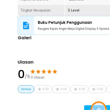
tidak digunakan, kipas dapat dilipat sehingga lebih mud
Ukurannya yang compact menjadikannya teman ideal un
Tingkat Kecepatan
5 Level
penggunaan harian.
Buku Petunjuk Penggunaan
Kelengkapan Produk
Raugee Kipas Angin Meja Digital Display 5 Spee
Rincian yang Anda dapatkan untuk pembelian produk ini
Galeri
1 x Raugee Kipas Angin Meja Digital Display 5 Spee
1 x Kabel USB Type C
Ulasan
0
/5
0
Ulasan
Semua
5
(
0
)
4
(
0
)
3
(
0
)
2
(
0
)