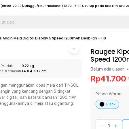
lat Kopi
umat (07:00 - 20:00), Sabtu - Minggu (08:00 - 20:00), Tutup pada Idul Fitri
Sele
 Angin Meja Digital Display 5 Speed 1200mAh Desk Fan - F10
:00 - 20:00), Sabtu - Minggu/ Libur Nasional (08:00 - 17:00)
Selengkapnya
:00 - 20:00), Sabtu - Minggu/ Libur Nasional (08:00 - 17:00)
Raugee Kipa
Selengkapnya
Speed 1200
 (09:00-20:00), Minggu/Libur Nasional (12:00-20:00), Tutup pada Idul Fitri
Sele
 Produk
0.22 kg
 (09:00-20:00), Minggu/Libur Nasional (12:00-20:00), Tutup pada Idul Fitri
Sele
Belum ada ulasan
•
nsi Kemasan
14
x
4
x
17
cm
Rp
41.700
engan menggunakan kipas meja dari TINSOL.
angin yang kencang dengan 5 tingkat
Pilihan Warna:
yar digital, dan baterai bawaan 1200 mAh.
umat (07:00 - 20:00), Sabtu - Minggu (08:00 - 20:00), Tutup pada Idul Fitri
Sele
menggunakannya di meja atau digantung.
Black
:00 - 20:00), Sabtu - Minggu/ Libur Nasional (08:00 - 17:00)
Selengkapnya
:00 - 20:00), Sabtu - Minggu/ Libur Nasional (08:00 - 17:00)
Selengkapnya