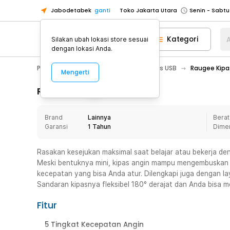
Jabodetabek
ganti
Toko Jakarta Utara
Toko Tangerang
Kategori
A
Silakan ubah lokasi store sesuai
Toko Cikupa
dengan lokasi Anda.
Pick n Go Jakarta Barat
Senin - J
PC & Laptop
Aksesoris USB
Kipas USB
Raugee Kipas
Mengerti
Pick n Go Bekasi
Senin - Jumat (08
Pick n Go Depok
Senin - Jumat (08
Rincian Produk
Toko Jakarta Pusat
Senin - Sabtu
Brand
Lainnya
Berat
Toko Jakarta Barat
Senin - Sabtu
Garansi
1 Tahun
Dime
Toko Jakarta Utara
Toko Tangerang
Rasakan kesejukan maksimal saat belajar atau bekerja d
Meski bentuknya mini, kipas angin mampu mengembuskan 
Toko Cikupa
kecepatan yang bisa Anda atur. Dilengkapi juga dengan la
Pick n Go Jakarta Barat
Senin - J
Sandaran kipasnya fleksibel 180° derajat dan Anda bisa 
Pick n Go Bekasi
Senin - Jumat (08
Fitur
Pick n Go Depok
Senin - Jumat (08
5 Tingkat Kecepatan Angin