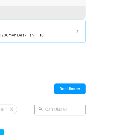
ah disimpan dalam tas atau laci.
tuk traveling, camping, maupun
d 1200mAh Desk Fan - F10
:
d 1200mAh Desk Fan - F10
Beri Ulasan
1
(
0
)
Cari Ulasan