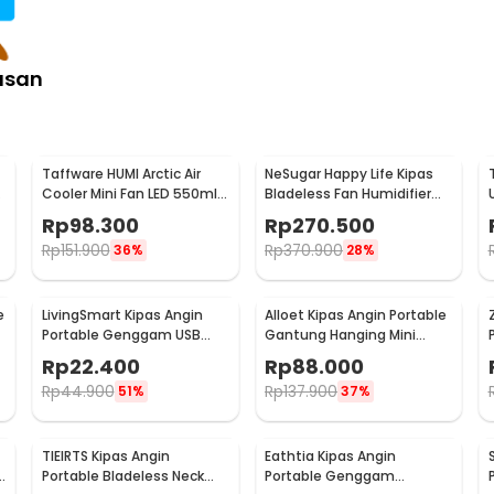
asan
Taffware HUMI Arctic Air
NeSugar Happy Life Kipas
Cooler Mini Fan LED 550ml
Bladeless Fan Humidifier
8W 5V - AA-MC4
Mist LED - R011
Rp
98.300
Rp
270.500
Rp
151.900
Rp
370.900
36%
28%
e
LivingSmart Kipas Angin
Alloet Kipas Angin Portable
Portable Genggam USB
Gantung Hanging Mini
Mini Cooling Fan 1200mAh -
Cooling Fan 1800mAh -
Rp
22.400
Rp
88.000
SS-2
DQ203
Rp
44.900
Rp
137.900
51%
37%
TIEIRTS Kipas Angin
Eathtia Kipas Angin
B
Portable Bladeless Neck
Portable Genggam