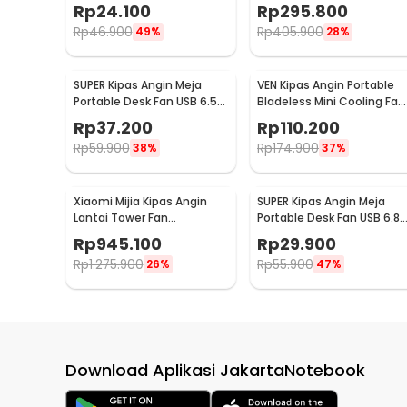
Inch 2.5W - YZ-007
7 Inch 10000mAh - DQ212
Rp
24.100
Rp
295.800
Rp
46.900
Rp
405.900
49%
28%
SUPER Kipas Angin Meja
VEN Kipas Angin Portable
Portable Desk Fan USB 6.5
Bladeless Mini Cooling Fan
Inch 4.5W - A8
Power Bank 3000mAh - 34
Rp
37.200
Rp
110.200
Rp
59.900
Rp
174.900
38%
37%
Xiaomi Mijia Kipas Angin
SUPER Kipas Angin Meja
Lantai Tower Fan
Portable Desk Fan USB 6.8
Adjustable Smart App -
Inch 3W - M9
Rp
945.100
Rp
29.900
BPTS02DM
Rp
1.275.900
Rp
55.900
26%
47%
Download Aplikasi JakartaNotebook