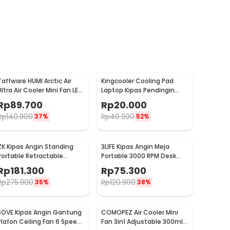
Taffware HUMI Arctic Air
Kingcooler Cooling Pad
Ultra Air Cooler Mini Fan LED
Laptop Kipas Pendingin
400ml 8W 5V - K-F009
Lipat 2 Fan 14 Inch - 818
Rp
89.700
Rp
20.000
Rp
140.900
Rp
40.900
37%
52%
ZK Kipas Angin Standing
3LIFE Kipas Angin Meja
Portable Retractable
Portable 3000 RPM Desk
Folding Fan 7200mAh - ZK-
Fan USB 4.8 Inch 5W - 312
Rp
181.300
Rp
75.300
20321
Rp
275.900
Rp
120.900
35%
38%
SOVE Kipas Angin Gantung
COMOPEZ Air Cooler Mini
Plafon Ceiling Fan 6 Speed
Fan 3in1 Adjustable 300ml