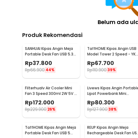
Belum ada ul
Produk Rekomendasi
SANHUAI Kipas Angin Meja
TaffHOME Kipas Angin USB
Portable Desk Fan USB 5.3
Model Tower 2 Speed - YK-
Inch 2.5W - A18
1208
Rp
37.800
Rp
67.700
Rp
66.900
Rp
110.900
44%
39%
Filterhualv Air Cooler Mini
Livews Kipas Angin Portabl
Fan 3 Speed 300ml 2W 5V -
Lipat Powerbank Mini
M201
Cooling Fan 3000mAh - F3
Rp
172.000
Rp
80.300
Rp
229.900
Rp
127.900
26%
38%
TaffHOME Kipas Angin Meja
REUP Kipas Angin Meja
Portable Desk Fan USB 5
Rechargeable Desk Fan US