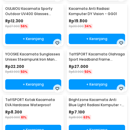
OULAIOU Kacamata Sporty
Kacamata Anti Radiasi
Outdoor UV400 Glasses
Komputer DY Vision - GG01
Silicone Frame - 9837
Rp
12.300
Rp
19.800
Rp
27.900
56%
Rp
30.000
34%
+ Keranjang
+ Keranjang
YOOSKE Kacamata Sunglasses
TaffSPORT Kacamata Olahraga
Unisex Steampunk Iron Man
Sport Headband Frame
Tony Stark - 3023
Glasses - 9833
Rp
22.200
Rp
27.000
Rp
43.900
50%
Rp
53.900
50%
+ Keranjang
+ Keranjang
TaffSPORT Kotak Kacamata
Brightzone Kacamata Anti
EVA Hardcase Waterproof
Blue Light Radiasi Komputer -
E27
Rp
8.300
Rp
7.100
Rp
20.900
61%
Rp
18.900
63%
+ Keranjang
+ Keranjang