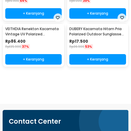
Rp
15.900
64%
Rp
11.000
39%
+ Keranjang
+ Keranjang
VEITHDIA Renekton Kacamata
DUBERY Kacamata Hitam Pria
Vintage UV Polarized
Polarized Outdoor Sunglasses
Sunglasses - 2462
- D731-04
Rp
86.400
Rp
17.500
Rp
135.900
37%
Rp
36.900
53%
+ Keranjang
+ Keranjang
Beli Sekarang
Contact Center