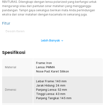
RBVTURAS. Dilengkapi dengan lensa polarized yang berfungsi untuk
mengurangi silau dari pantulan sinar matahari yang mengganggu
pandangan. Tampil gaya sekaligus berikan mata Anda perlindungan
ekstra dari sinar matahari dengan kacamata ini sekarang juga.
Fitur
Desain Keren
Kacamata ini memiliki desain yang keren dan elegan, sehingga
Lebih Banyak
Anda bisa tampil gaya di berbagai kesempatan. Desainnya yang
stylish cocok untuk berbagai aktivitas, baik itu beraktivitas di luar
ruangan, berkendara, atau bahkan sekadar bersantai di kafe.
Spesifikasi
Kacamata ini akan memberikan sentuhan gaya dan kepercayaan diri
pada penampilan Anda.
Frame: Iron
Bahan Berkualitas
Material
Lensa: PMMA
Terbuat dari bahan metal berkualitas yang memiliki daya tahan yang
Nose Pad: Karet Silikon
baik sehingga awet untuk penggunaan jangka panjang. Meskipun
begitu, bahan ini tergolong ringan sehingga nyaman saat digunakan.
Lebar Frame: 140 mm
Bagus untuk Aktivitas Luar Ruangan
Jarak Hidung: 24 mm
Memiliki frame yang elegan, kacamata ini sangat cocok dipakai
Dimensi
Panjang Lensa: 52 mm
saat beraktivitas di luar ruangan ataupun sekedar bersantai di kafe.
Tinggi Lensa: 43 mm
Menggunakan kacamata dapat membuat Anda terlihat stylish dan
Panjang Tangkai: 145 mm
berkelas sehingga menjadi percaya diri. Ditambah penggunaan