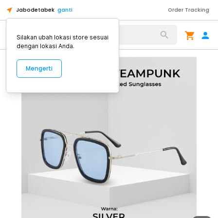
Jabodetabek
ganti
Order Tracking
Alat Kopi
Silakan ubah lokasi store sesuai
dengan lokasi Anda.
Mengerti