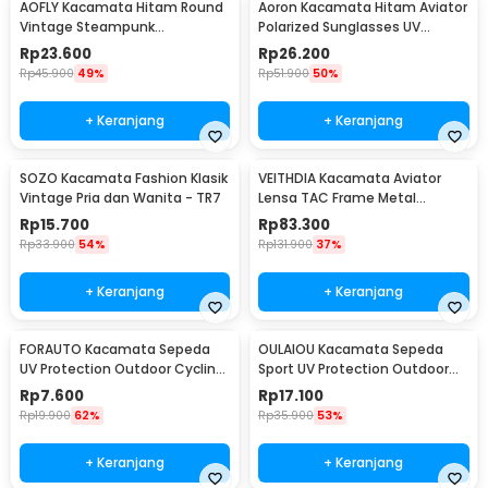
AOFLY Kacamata Hitam Round
Aoron Kacamata Hitam Aviator
Vintage Steampunk
Polarized Sunglasses UV
Sunglasses
Protection - RB2132
Rp
23.600
Rp
26.200
Rp
45.900
49%
Rp
51.900
50%
+ Keranjang
+ Keranjang
SOZO Kacamata Fashion Klasik
VEITHDIA Kacamata Aviator
Vintage Pria dan Wanita - TR7
Lensa TAC Frame Metal
Polarized Sunglasses - V3088
Rp
15.700
Rp
83.300
Rp
33.900
54%
Rp
131.900
37%
+ Keranjang
+ Keranjang
FORAUTO Kacamata Sepeda
OULAIOU Kacamata Sepeda
UV Protection Outdoor Cycling
Sport UV Protection Outdoor
Sunglasses - NJ747
Cycling Sunglasses - AJ1
Rp
7.600
Rp
17.100
Rp
19.900
62%
Rp
35.900
53%
+ Keranjang
+ Keranjang