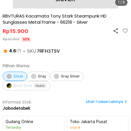
1 / 6
RBVTURAS Kacamata Tony Stark Steampunk HD
Sunglasses Metal Frame - 66218
-
Silver
Rp
15.900
Rp
32.900
52
%
•
SKU
7RFH3TSV
4.6
(
7
)
Pilihan Warna:
Silver
Gray
Gray Silver
Black Gold
Habis
Lihat
1
Lokasi Lainnya
Informasi Stok:
Jabodetabek
Gudang Online
Toko Jakarta Pusat
Tersedia
sisa
4