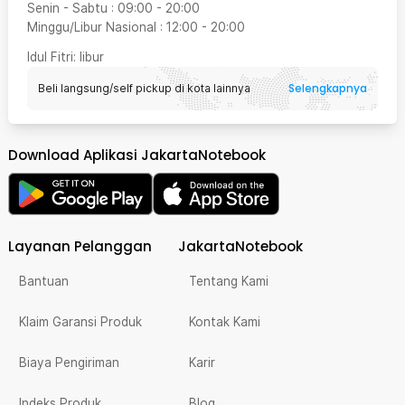
Senin - Sabtu
:
09:00
-
20:00
Minggu/Libur Nasional
:
12:00
-
20:00
Idul Fitri
: libur
Selengkapnya
Beli langsung/self pickup di kota lainnya
Download Aplikasi JakartaNotebook
Layanan Pelanggan
JakartaNotebook
Bantuan
Tentang Kami
Klaim Garansi Produk
Kontak Kami
Biaya Pengiriman
Karir
Indeks Produk
Blog