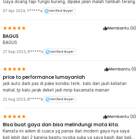
Gaya doang tapi fungsi kurang, dipake jalan malah tambah terang.
07 Apr 2024
,
Y*****a
Verified Buyer
Membantu (
0
)
BAGUS
BAGUS
27 Sep 2023
,
R*****n
Verified Buyer
Membantu (
1
)
price to performance lumayanlah
jadi auto dark pas di pake kondisi terik.. kalo dari jauh keliatan
mahal..tp kalo jarak deket jadi mirip kacamata mainan
22 Aug 2023
,
B*****b
Verified Buyer
Membantu (
0
)
Bisa buat gaya dan bisa melindungi mata kita.
Kamata ini adem di cuaca yg panas dan modern gaya nya saya
beli lebih dari 2 karena begitu nyoba suka ya saya kasih dan beli