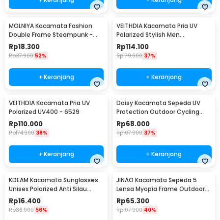
MOLNIYA Kacamata Fashion
VEITHDIA Kacamata Pria UV
Double Frame Steampunk -
Polarized Stylish Men
NE60
Sunglasses - 6588
Rp
18.300
Rp
114.100
Rp
37.900
52%
Rp
179.900
37%
+ Keranjang
+ Keranjang
VEITHDIA Kacamata Pria UV
Daisy Kacamata Sepeda UV
Polarized UV400 - 6529
Protection Outdoor Cycling
Sunglasses - X7
Rp
110.000
Rp
68.000
Rp
174.900
38%
Rp
107.900
37%
+ Keranjang
+ Keranjang
KDEAM Kacamata Sunglasses
JINAO Kacamata Sepeda 5
Unisex Polarized Anti Silau
Lensa Myopia Frame Outdoor
Outdoor UV200 KD156 - KD156
Cycling Sunglasses - 0089
Rp
16.400
Rp
65.300
Rp
36.900
56%
Rp
107.900
40%