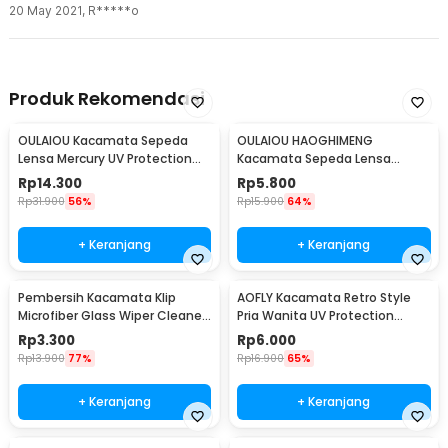
20 May 2021
,
R*****o
Produk Rekomendasi
OULAIOU Kacamata Sepeda
OULAIOU HAOGHIMENG
Lensa Mercury UV Protection
Kacamata Sepeda Lensa
Cycling Sunglasses - 9181
Mercury Cycling Outdoor Sport
Rp
14.300
Rp
5.800
- 3015
Rp
31.900
56%
Rp
15.900
64%
+ Keranjang
+ Keranjang
Pembersih Kacamata Klip
AOFLY Kacamata Retro Style
Microfiber Glass Wiper Cleaner
Pria Wanita UV Protection
Multifunction - TVA45
Sunglassses - 1125
Rp
3.300
Rp
6.000
Rp
13.900
77%
Rp
16.900
65%
+ Keranjang
+ Keranjang