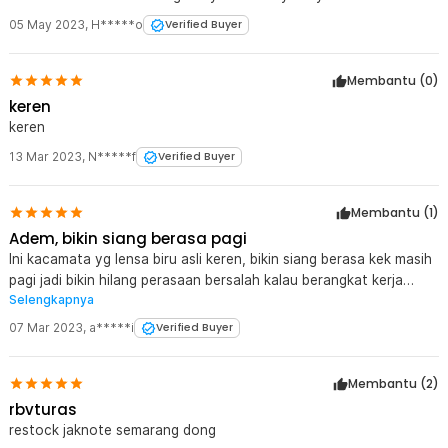
lagi.
05 May 2023
,
H*****o
Verified Buyer
Membantu (
0
)
keren
keren
13 Mar 2023
,
N*****f
Verified Buyer
Membantu (
1
)
Adem, bikin siang berasa pagi
Ini kacamata yg lensa biru asli keren, bikin siang berasa kek masih
pagi jadi bikin hilang perasaan bersalah kalau berangkat kerja
Selengkapnya
kesiangan, klo d marahi boss tinggal pake ini kacamata sambil
bilang "EDITH, blokir semua rekening boss" auto ketar ketir
07 Mar 2023
,
a*****i
Verified Buyer
langsung gak tuh si boss? Pokoknya keren dah, ampe beli 2x yg
lensa biru gara2 takut kehabisan stok
Membantu (
2
)
rbvturas
restock jaknote semarang dong