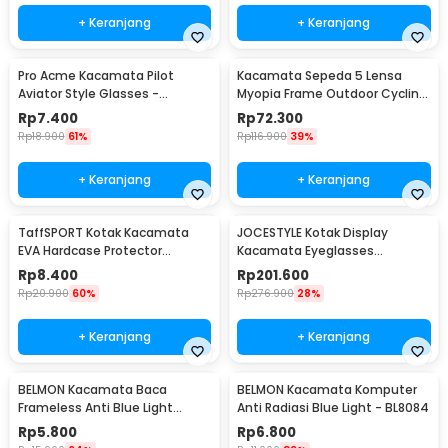
+ Keranjang
+ Keranjang
Pro Acme Kacamata Pilot
Kacamata Sepeda 5 Lensa
Aviator Style Glasses -
Myopia Frame Outdoor Cycling
CC0744
Sunglasses - 0089
Rp
7.400
Rp
72.300
Rp
18.900
61%
Rp
116.900
39%
+ Keranjang
+ Keranjang
TaffSPORT Kotak Kacamata
JOCESTYLE Kotak Display
EVA Hardcase Protector
Kacamata Eyeglasses
Waterproof - JL-10028
Sunglasses Box 12 Slot - SWK78
Rp
8.400
Rp
201.600
Rp
20.900
60%
Rp
276.900
28%
+ Keranjang
+ Keranjang
BELMON Kacamata Baca
BELMON Kacamata Komputer
Frameless Anti Blue Light
Anti Radiasi Blue Light - BL8084
Reading Plus 1 - 641
Rp
5.800
Rp
6.800