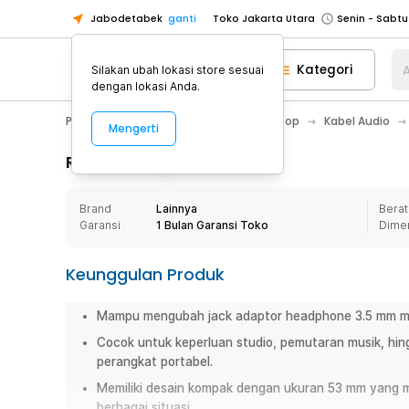
Jabodetabek
ganti
Toko Jakarta Utara
Toko Tangerang
Kategori
A
Silakan ubah lokasi store sesuai
Toko Cikupa
dengan lokasi Anda.
Pick n Go Jakarta Barat
Senin - J
PC & Laptop
Kabel Komputer / Laptop
Kabel Audio
Mengerti
Pick n Go Bekasi
Senin - Jumat (08
Pick n Go Depok
Senin - Jumat (08
Rincian Produk
Toko Jakarta Pusat
Senin - Sabtu
Brand
Lainnya
Berat
Toko Jakarta Barat
Senin - Sabtu
Garansi
1 Bulan Garansi Toko
Dime
Toko Jakarta Utara
Toko Tangerang
Keunggulan Produk
Toko Cikupa
Mampu mengubah jack adaptor headphone 3.5 mm ma
Pick n Go Jakarta Barat
Senin - J
Cocok untuk keperluan studio, pemutaran musik, hin
Pick n Go Bekasi
Senin - Jumat (08
perangkat portabel.
Pick n Go Depok
Senin - Jumat (08
Memiliki desain kompak dengan ukuran 53 mm yang 
berbagai situasi.