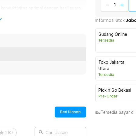
k konduktivitas optimal dengan hasil suara
Informasi Stok:
Jab
Gudang Online
audio dengan jack 6.35 mm pada perangkat
Tersedia
sinya. Dengan jack adaptor headphone 3.5
enghubungkan dua jenis perangkat audio
bahan lainnya. Cocok untuk keperluan
Toko Jakarta
rbagai perangkat portabel.
Utara
Tersedia
Pick n Go Bekasi
dio 6.35 mm female ke port 3.5 mm male
Pre-Order
rofesional ke smartphone, laptop, atau
.5 mm.
Beri Ulasan
Tersedia bayar d
ivitas optimal sehingga menghasilkan
p dapat menikmati audio dengan kualitas
1
(
0
)
Cari Ulasan