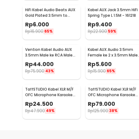
HiFi Kabel Audio Beats AUX
Kabel AUX Jack 3.5mm HiFi
Gold Plated 3.5mm to
Spring Type L 1.5M - 161218
3.5mm 1M
Rp
6.000
Rp
9.400
Rp
16.900
Rp
22.900
65%
59%
Vention Kabel Audio AUX
Kabel AUX Audio 3.5mm
3.5mm Male ke RCA Male
Female ke 2 x 3.5mm Male
HiFi 5M
Nylon Braided 20cm - K908
Rp
44.000
Rp
5.600
Rp
75.900
Rp
15.900
43%
65%
TaffSTUDIO Kabel XLR M/F
TaffSTUDIO Kabel XLR M/F
OFC Microphone Karaoke
OFC Microphone Karaoke
Shielded 1.8M - BOF30
Shielded 20M - BOF30
Rp
24.500
Rp
79.000
Rp
47.900
Rp
125.900
49%
38%