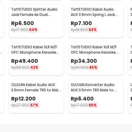
TaffSTUDIO Splitter Audio
TaffSTUDIO Kabel Audio
Jack Female ke Dual
AUX 3.5mm Spring L Jack
3.5mm Male (Mic+Hear) -
1.5M - ZHY43938
Rp
6.500
Rp
7.100
L43
Rp
17.900
Rp
18.900
64%
63%
TaffSTUDIO Kabel XLR M/F
TaffSTUDIO Kabel XLR M/F
OFC Microphone Karaoke
OFC Microphone Karaoke
Shielded 10M - BOF30
Shielded 5M - BOF30
Rp
49.400
Rp
34.300
Rp
83.900
Rp
61.900
42%
45%
OLLIVAN Kabel Audio AUX
OLLIVAN Konverter Audio
3.5mm Female TRS to Male
AUX 3.5mm TRS Male to
TRRS 20cm - AV119
Female 1 PCS - AV119
Rp
12.200
Rp
6.400
Rp
27.900
Rp
17.900
57%
65%