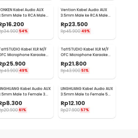
FONKEN Kabel Audio AUX
Vention Kabel Audio AUX
3.5mm Male to RCA Male
3.5mm Male ke RCA Male
110cm - R1
HiFi 2M
Rp
16.200
Rp
23.500
Rp
34.900
Rp
45.900
54%
49%
TaffSTUDIO Kabel XLR M/F
TaffSTUDIO Kabel XLR M/F
OFC Microphone Karaoke
OFC Microphone Karaoke
Shielded 3M - BOF30
Shielded 1M - BOF30
Rp
25.900
Rp
21.800
Rp
49.900
Rp
43.900
49%
51%
LINGHUANG Kabel Audio AUX
LINGHUANG Kabel Audio AUX
3.5mm Male to Female 3M
3.5mm Male to Female 5M
- AV124
- AV124
Rp
8.300
Rp
12.100
Rp
20.900
Rp
27.900
61%
57%