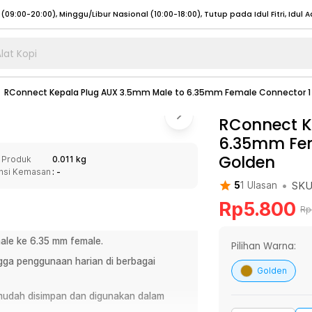
lat Kopi
umat (07:00 - 20:00), Sabtu - Minggu (08:00 - 20:00), Tutup pada Idul Fitri
Sele
RConnect Kepala Plug AUX 3.5mm Male to 6.35mm Female Connector 1 
:00 - 20:00), Sabtu - Minggu/ Libur Nasional (08:00 - 17:00)
Selengkapnya
:00 - 20:00), Sabtu - Minggu/ Libur Nasional (08:00 - 17:00)
RConnect K
Selengkapnya
6.35mm Fem
 (09:00-20:00), Minggu/Libur Nasional (12:00-20:00), Tutup pada Idul Fitri
Sele
Golden
 Produk
0.011 kg
 (09:00-20:00), Minggu/Libur Nasional (12:00-20:00), Tutup pada Idul Fitri
Sele
nsi Kemasan
: -
•
SK
5
1
Ulasan
Rp
5.800
Rp
le ke 6.35 mm female.
umat (07:00 - 20:00), Sabtu - Minggu (08:00 - 20:00), Tutup pada Idul Fitri
Sele
Pilihan Warna:
gga penggunaan harian di berbagai
:00 - 20:00), Sabtu - Minggu/ Libur Nasional (08:00 - 17:00)
Selengkapnya
Golden
:00 - 20:00), Sabtu - Minggu/ Libur Nasional (08:00 - 17:00)
Selengkapnya
mudah disimpan dan digunakan dalam