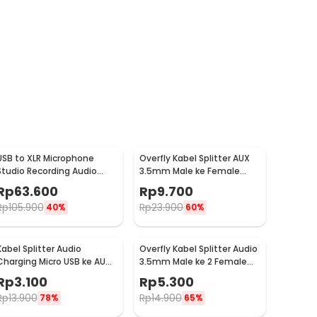
USB to XLR Microphone
Overfly Kabel Splitter AUX
Studio Recording Audio
3.5mm Male ke Female
Adaptor Connector 2.8M -
Headphone Mic 37cm -
Rp
63.600
Rp
9.700
AY12
AV114
Rp
105.900
Rp
23.900
40%
60%
Kabel Splitter Audio
Overfly Kabel Splitter Audio
Charging Micro USB ke AUX
3.5mm Male ke 2 Female
3.5mm + USB Male 50cm -
Earphone Headset 20cm -
Rp
3.100
Rp
5.300
V835
AV111
Rp
13.900
Rp
14.900
78%
65%