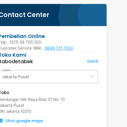
Contact Center
Pembelian Online
Telp : (021) 39 700 200
Customer Service (WA) :
0899 721 7050
Toko Kami
Jabodetabek
Ganti
Lokasi
Jakarta Pusat
Toko
Bendungan Hilir Raya Blok G1 No. 10
Jakarta Pusat
DKI Jakarta
10210
Lihat google maps