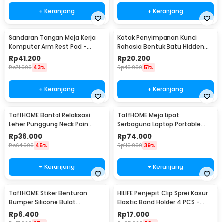
+ Keranjang
+ Keranjang
Sandaran Tangan Meja Kerja
Kotak Penyimpanan Kunci
Komputer Arm Rest Pad -
Rahasia Bentuk Batu Hidden
91526
Key Box - B0521
Rp
41.200
Rp
20.200
Rp
71.900
43%
Rp
40.900
51%
+ Keranjang
+ Keranjang
TaffHOME Bantal Relaksasi
TaffHOME Meja Lipat
Leher Punggung Neck Pain
Serbaguna Laptop Portable
Relief - HBF001
Desk Minimalist Design - BO60
Rp
36.000
Rp
74.000
Rp
64.900
45%
Rp
119.900
39%
+ Keranjang
+ Keranjang
TaffHOME Stiker Benturan
HILIFE Penjepit Clip Sprei Kasur
Bumper Silicone Bulat
Elastic Band Holder 4 PCS -
Hemispherical 100 PCS - FZL10
200TC
Rp
6.400
Rp
17.000