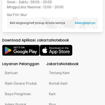
Senin - Sabtu
:
09:00
-
20:00
Minggu/Libur Nasional
:
12:00
-
20:00
Idul Fitri
: libur
Selengkapnya
Beli langsung/self pickup di kota lainnya
Download Aplikasi JakartaNotebook
Layanan Pelanggan
JakartaNotebook
Bantuan
Tentang Kami
Klaim Garansi Produk
Kontak Kami
Biaya Pengiriman
Karir
Indeks Produk
Blog