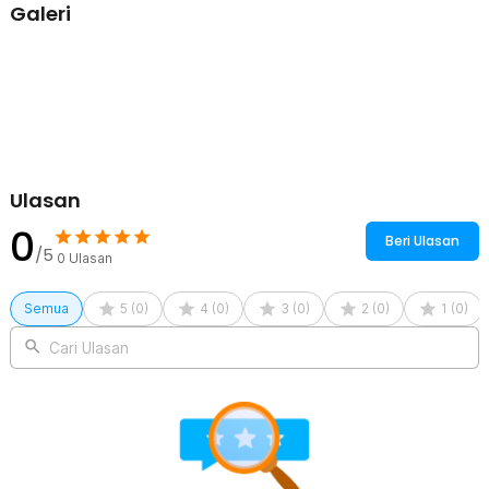
Galeri
1 x RecabLeght Gantungan Tisu Toilet Kamar Mandi Tissue
Stainless Steel - HJ19
1 x Panduan Penggunaan
Ulasan
0
Beri Ulasan
/5
0
Ulasan
Semua
5
(
0
)
4
(
0
)
3
(
0
)
2
(
0
)
1
(
0
)
Cari Ulasan