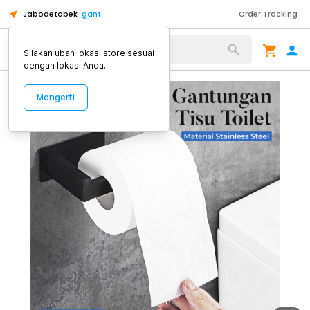
Jabodetabek
ganti
Order Tracking
Alat Kopi
Silakan ubah lokasi store sesuai
dengan lokasi Anda.
Mengerti