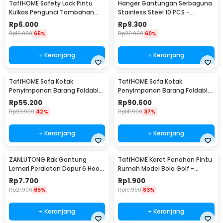
TaffHOME Safety Lock Pintu
Hanger Gantungan Serbaguna
Kulkas Pengunci Tambahan
Stainless Steel 10 PCS -
Tempel - S1843
M127105
Rp
6.000
Rp
9.300
Rp
16.900
65%
Rp
22.900
60%
+ Keranjang
+ Keranjang
TaffHOME Sofa Kotak
TaffHOME Sofa Kotak
Penyimpanan Barang Foldable
Penyimpanan Barang Foldable
Storage Box 30x30x30cm - L170
Storage Box 48x30x30cm - L170
Rp
55.200
Rp
90.600
Rp
93.900
42%
Rp
141.900
37%
+ Keranjang
+ Keranjang
ZANLUTONG Rak Gantung
TaffHOME Karet Penahan Pintu
Lemari Peralatan Dapur 6 Hook
Rumah Model Bola Golf -
Besi - 2137
HDS209
Rp
7.700
Rp
1.900
Rp
21.900
65%
Rp
10.900
83%
+ Keranjang
+ Keranjang