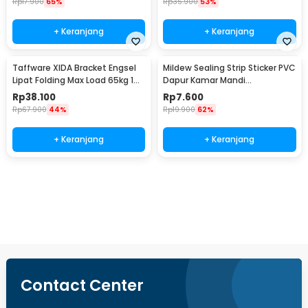
Rp
17.900
65%
Rp
35.900
53%
+ Keranjang
+ Keranjang
Taffware XIDA Bracket Engsel
Mildew Sealing Strip Sticker PVC
Lipat Folding Max Load 65kg 14
Dapur Kamar Mandi
Inch 2 PCS - JM007
3.7cmx3.2M
Rp
38.100
Rp
7.600
Rp
67.900
44%
Rp
19.900
62%
+ Keranjang
+ Keranjang
Beli Sekarang
Contact Center