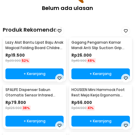
Belum ada ulasan
Produk Rekomendasi
Lazy Alat Bantu Lipat Baju Anak
Gagang Pengaman Kamar
Magical Folding Board Children
Mandi Anti Slip Suction Grip
Cloth - 002
Handle Safety - SG-188
Rp
19.500
Rp
26.000
Rp
39.900
52%
Rp
49.900
48%
+ Keranjang
+ Keranjang
SPALIFE Dispenser Sabun
HOUSEEN Mini Hammock Foot
Otomatis Sensor Infrared
Rest Meja Kerja Ergonomis
Stainless Steel 250ml - AD-03
Sandaran Kaki
Rp
79.800
Rp
56.000
Rp
126.900
38%
Rp
94.900
41%
+ Keranjang
+ Keranjang