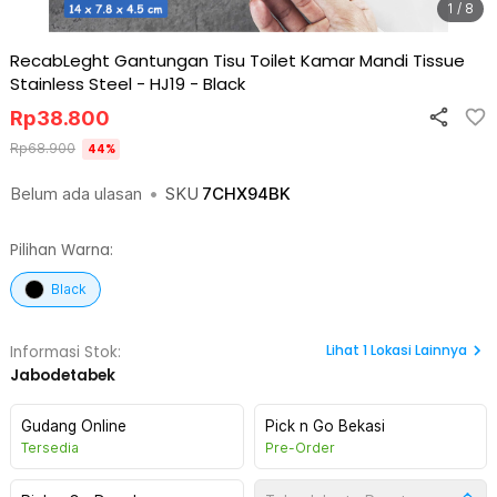
1 / 8
RecabLeght Gantungan Tisu Toilet Kamar Mandi Tissue
Stainless Steel - HJ19
-
Black
Rp
38.800
Rp
68.900
44
%
Belum ada ulasan
•
SKU
7CHX94BK
Pilihan Warna:
Black
Lihat
1
Lokasi Lainnya
Informasi Stok:
Jabodetabek
Gudang Online
Pick n Go Bekasi
Tersedia
Pre-Order