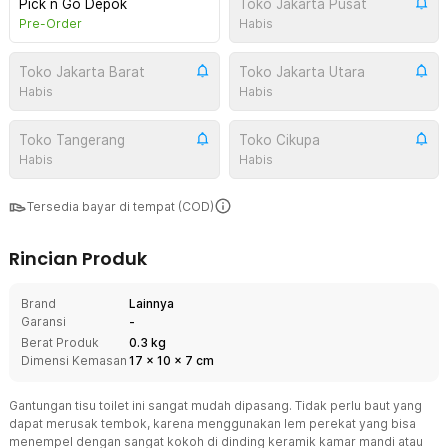
Pick n Go Depok
Toko Jakarta Pusat
Pre-Order
Habis
Toko Jakarta Barat
Toko Jakarta Utara
Habis
Habis
Toko Tangerang
Toko Cikupa
Habis
Habis
Tersedia bayar di tempat (COD)
Rincian Produk
Brand
Lainnya
Garansi
-
Berat Produk
0.3 kg
Dimensi Kemasan
17
x
10
x
7
cm
Gantungan tisu toilet ini sangat mudah dipasang. Tidak perlu baut yang
dapat merusak tembok, karena menggunakan lem perekat yang bisa
menempel dengan sangat kokoh di dinding keramik kamar mandi atau