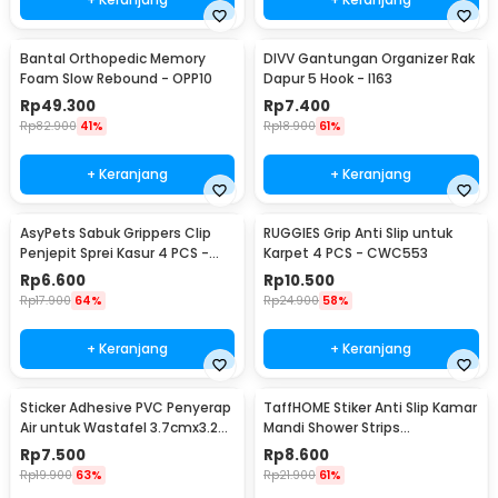
Bantal Orthopedic Memory
DIVV Gantungan Organizer Rak
Foam Slow Rebound - OPP10
Dapur 5 Hook - I163
Rp
49.300
Rp
7.400
Rp
82.900
41%
Rp
18.900
61%
+ Keranjang
+ Keranjang
AsyPets Sabuk Grippers Clip
RUGGIES Grip Anti Slip untuk
Penjepit Sprei Kasur 4 PCS -
Karpet 4 PCS - CWC553
PJP4
Rp
6.600
Rp
10.500
Rp
17.900
64%
Rp
24.900
58%
+ Keranjang
+ Keranjang
Sticker Adhesive PVC Penyerap
TaffHOME Stiker Anti Slip Kamar
Air untuk Wastafel 3.7cmx3.2M
Mandi Shower Strips
- CN1222
20x380mm 6 PCS - TT-19
Rp
7.500
Rp
8.600
Rp
19.900
63%
Rp
21.900
61%