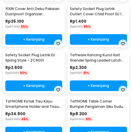
YIXIN Cover Anti Debu Pakaian
Safety Socket Plug Listrik
Dustproof Organizer
Outlet Cover Child Proof EU 1
60x30x110cm - PEVA
PCS
Rp
26.100
Rp
1.400
Rp
57.900
55%
Rp
8.900
85%
+ Keranjang
+ Keranjang
Safety Socket Plug Listrik EU
Taffware Kancing Kunci Kait
Spring Style - ZC6001
Grendel Spring Loaded Latch
Catch Hasp - KAK-J107
Rp
2.600
Rp
2.300
Rp
12.900
80%
Rp
11.900
81%
+ Keranjang
+ Keranjang
TaffHOME Kotak Tisu Kayu
TaffHOME Table Corner
Smartphone Holder and Tissue
Bumper Pengaman Siku Sudut
Box - ZJ05
Meja Silicone 10 PCS - FY21
Rp
34.900
Rp
8.300
Rp
62.900
45%
Rp
20.900
61%
+ Keranjang
+ Keranjang