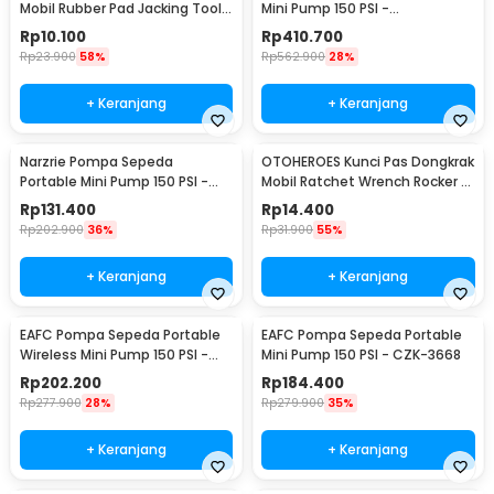
Mobil Rubber Pad Jacking Tool
Mini Pump 150 PSI -
Pinch - MJA5
MJCQB06QW
Rp
10.100
Rp
410.700
Rp
23.900
58%
Rp
562.900
28%
+ Keranjang
+ Keranjang
Narzrie Pompa Sepeda
OTOHEROES Kunci Pas Dongkrak
Portable Mini Pump 150 PSI -
Mobil Ratchet Wrench Rocker -
8004
GS205
Rp
131.400
Rp
14.400
Rp
202.900
36%
Rp
31.900
55%
+ Keranjang
+ Keranjang
EAFC Pompa Sepeda Portable
EAFC Pompa Sepeda Portable
Wireless Mini Pump 150 PSI -
Mini Pump 150 PSI - CZK-3668
PR-F1901
Rp
202.200
Rp
184.400
Rp
277.900
28%
Rp
279.900
35%
+ Keranjang
+ Keranjang