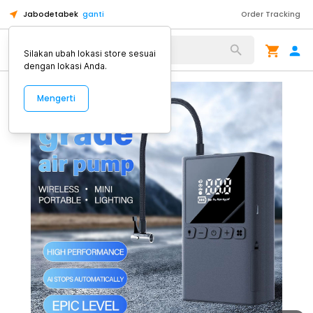
Jabodetabek
ganti
Order Tracking
Alat Kopi
Silakan ubah lokasi store sesuai
dengan lokasi Anda.
Mengerti