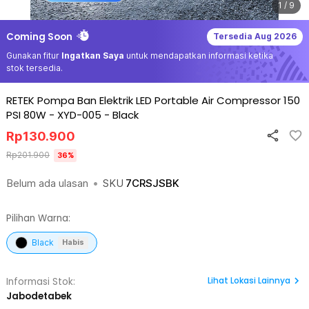
1 / 9
Coming Soon
Tersedia
Aug 2026
Gunakan fitur
Ingatkan Saya
untuk mendapatkan informasi ketika
stok tersedia.
RETEK Pompa Ban Elektrik LED Portable Air Compressor 150
PSI 80W - XYD-005
-
Black
Rp
130.900
Rp
201.900
36
%
Belum ada ulasan
•
SKU
7CRSJSBK
Pilihan Warna:
Black
Habis
Lihat
Lokasi Lainnya
Informasi Stok:
Jabodetabek