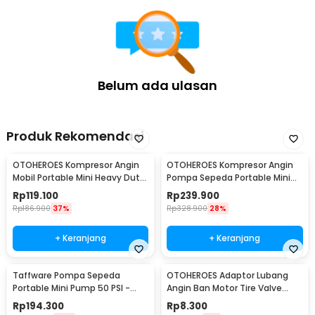
Belum ada ulasan
Produk Rekomendasi
OTOHEROES Kompresor Angin
OTOHEROES Kompresor Angin
Mobil Portable Mini Heavy Duty
Pompa Sepeda Portable Mini
12V 150 PSI
Pump 150 PSI - 628-4X4
Rp
119.100
Rp
239.900
Rp
186.900
37%
Rp
328.900
28%
+ Keranjang
+ Keranjang
Taffware Pompa Sepeda
OTOHEROES Adaptor Lubang
Portable Mini Pump 50 PSI -
Angin Ban Motor Tire Valve
ATJ-1166-mini
Stem Metal 90 Degree - EA90
Rp
194.300
Rp
8.300