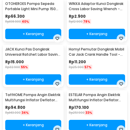
OTOHEROES Pompa Sepeda
WINXA Adaptor Kunci Dongkrak
Portable Light Mini Pump 150
Cross Labor Saving Wrench -
PSI - SCK619-1
WX-00
Rp
66.300
Rp
2.900
Rp
108.900
40%
Rp
12.900
78%
+ Keranjang
+ Keranjang
JACK Kunci Pas Dongkrak
Homyl Pemutar Dongkrak Mobil
Universal Ratchet Labor Saving
Car Jack Crank Handle Tool -
Wrench - J-55
HL-38
Rp
15.000
Rp
11.200
Rp
32.900
55%
Rp
25.900
57%
+ Keranjang
+ Keranjang
TaffHOME Pompa Angin Elektrik
ESTELAR Pompa Angin Elektrik
Multifungsi Inflator Deflator
Multifungsi Inflator Deflator
with LED - 66001 / GR-107C4
with LED - CZ-666A
Rp
94.800
Rp
170.100
Rp
143.000
34%
Rp
251.900
33%
+ Keranjang
+ Keranjang