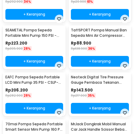
Rp
292.900
34%
Rp
20.900
61%
+ Keranjang
+ Keranjang
SEAMETAL Pompa Sepeda
TaffSPORT Pompa Manual Ban
Portable Mini Pump 150 PSI -
Sepeda Mini Air Compressor
ATJ-1266
210 PSI - PP03
Rp
223.200
Rp
88.900
Rp
305.900
28%
Rp
138.900
36%
+ Keranjang
+ Keranjang
EAFC Pompa Sepeda Portable
Neoteck Digital Tire Pressure
LCD Mini Pump 35 PSI - CSLP-
Gauge Pembaca Tekanan
A01
Angin LCD - DP-201
Rp
206.200
Rp
143.500
Rp
282.900
28%
Rp
217.900
35%
+ Keranjang
+ Keranjang
70mai Pompa Sepeda Portable
MrJack Dongkrak Mobil Manual
Smart Sensor Mini Pump 160 PSI
Car Jack Handle Scissor Beban