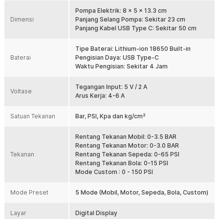
Menggunakan selang berlapis nilon, aluminium foil, dan karet
Pompa Elektrik: 8 x 5 x 13.3 cm
tahan panas untuk penggunaan yang lebih awet. Sistem
Dimensi
Panjang Selang Pompa: Sekitar 23 cm
pendingin pompa ban elektrik dual air duct membantu
Panjang Kabel USB Type C: Sekitar 50 cm
mengurangi panas saat bekerja sehingga performa pompa
tetap stabil meski digunakan dalam waktu lebih lama.
Tipe Baterai: Lithium-ion 18650 Built-in
Lampu LED Darurat SOS
Baterai
Pengisian Daya: USB Type-C
Waktu Pengisian: Sekitar 4 Jam
Pompa ban elektrik dilengkapi lampu LED terang dengan mode
SOS yang berguna saat ban kempes di malam hari atau kondisi
darurat. Membantu memberikan penerangan sekaligus
Tegangan Input: 5 V / 2 A
Voltase
Arus Kerja: 4-6 A
meningkatkan visibilitas agar lebih aman saat melakukan
pengisian angin di perjalanan.
Satuan Tekanan
Bar, PSI, Kpa dan kg/cm²
Baterai Rechargeable Type C
Pompa ban elektrik menggunakan baterai lithium-ion 18650
Rentang Tekanan Mobil: 0-3.5 BAR
built-in yang dapat diisi ulang melalui USB Type-C. Desain
Rentang Tekanan Motor: 0-3.0 BAR
tanpa kabel membuat pompa angin portable lebih praktis
Tekanan
Rentang Tekanan Sepeda: 0-65 PSI
digunakan di mana saja tanpa perlu soket mobil atau
Rentang Tekanan Bola: 0-15 PSI
sambungan ke aki.
Mode Custom : 0 - 150 PSI
Praktis Dibawa ke Mana Saja
memiliki bodi yang ringkas sehingga mudah
Pompa ban elektrik
Mode Preset
5 Mode (Mobil, Motor, Sepeda, Bola, Custom)
disimpan di bagasi mobil atau tas. Tanpa kabel ke aki, alat ini
siap digunakan kapan pun untuk mengisi angin ban mobil,
Layar
Digital Display
motor, sepeda, bola, dan berbagai perlengkapan inflasi