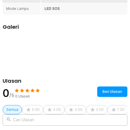
lainnya. Solusi praktis untuk kebutuhan harian maupun
Mode Lampu
LED SOS
perjalanan jauh.
Kelengkapan Produk
Galeri
Rincian yang Anda dapatkan untuk pembelian produk ini:
1 x RETEK Pompa Ban Elektrik LED Portable Air Compressor 150
PSI 80W - XYD-005
1 x Selang Pompa
1 x Set Kepala Pompa
1 x Kabel Charger Type C
1 x Panduan Penggunaan
Ulasan
0
Beri Ulasan
/5
0
Ulasan
Semua
5
(
0
)
4
(
0
)
3
(
0
)
2
(
0
)
1
(
0
)
Cari Ulasan