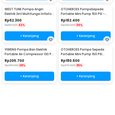
WEST TUNE Pompa Angin
OTOHEROES PompaSepeda
Elektrik 2in1 Multifungsi Inflator
Portable Mini Pump 150 PSI -
Deflator - GR-118E
WY-006
Rp
52.300
Rp
162.400
Rp
89.900
42%
Rp
242.900
34%
+ Keranjang
+ Keranjang
YIWENG Pompa Ban Elektrik
OTOHEROES Pompa Sepeda
Portable Air Compressor 130 PSI
Portable Mini Pump 150 PSI
4000mAh - CX-229
Digital - ST-5523
Rp
205.700
Rp
180.600
Rp
281.900
28%
Rp
275.900
35%
+ Keranjang
+ Keranjang
Ingatkan Saya