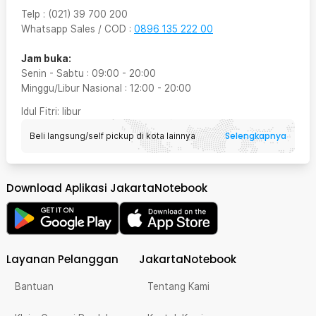
Telp
:
(021) 39 700 200
Whatsapp Sales / COD
:
0896 135 222 00
Jam buka:
Senin - Sabtu
:
09:00
-
20:00
Minggu/Libur Nasional
:
12:00
-
20:00
Idul Fitri
: libur
Selengkapnya
Beli langsung/self pickup di kota lainnya
Download Aplikasi JakartaNotebook
Layanan Pelanggan
JakartaNotebook
Bantuan
Tentang Kami