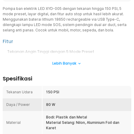
Pompa ban elektrik LED XYD-005 dengan tekanan hingga 150 PSI, 5
mode preset, layar digital, dan fitur auto stop untuk hasil lebih akurat.
Menggunakan baterai lithium 18650 rechargeable via USB Type-C,
dilengkapi lampu LED mode SOS, sistem pendingin dual air duct, serta
selang anti panas. Cocok untuk mobil, motor, sepeda, dan bola.
Fitur
Tekanan Angin Tinggi dengan 5 Mode Preset
Pompa ban elektrik ini dilengkapi 5 mode preset untuk mobil,
Lebih Banyak
motor, sepeda, bola, dan mode custom hingga 150 PSI. Isi
angin ban mobil hanya dalam 4-5 menit. Fitur Auto Stop
otomatis menghentikan pengisian saat tekanan tercapai
Spesifikasi
sehingga lebih aman, praktis, dan membantu menjaga tekanan
ban tetap ideal tanpa harus terus dipantau.
Tekanan Udara
150 PSI
Layar Digital Akurat
Pompa ban elektrik ini memiliki layar yang menampilkan
Daya / Power
80 W
tekanan angin secara real-time sehingga proses pengisian
lebih mudah dipantau. Tampilan yang jelas membantu
Bodi: Plastik dan Metal
menghasilkan tekanan yang lebih presisi untuk mobil, motor,
Material
Material Selang: Nilon, Aluminium Foil dan
sepeda, maupun bola.
Karet
Selang Anti Panas dan Dual Air Duct