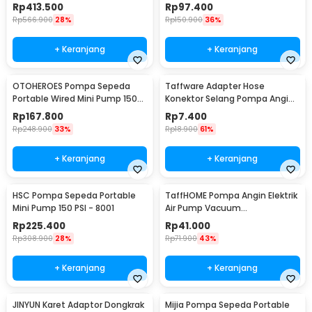
- Midrive TP03
2 Ton - MJ01
Rp
413.500
Rp
97.400
Rp
566.900
28%
Rp
150.900
36%
+ Keranjang
+ Keranjang
OTOHEROES Pompa Sepeda
Taffware Adapter Hose
Portable Wired Mini Pump 150
Konektor Selang Pompa Angin
PSI - YD-787
Ban Ordinary - DK02
Rp
167.800
Rp
7.400
Rp
248.900
33%
Rp
18.900
61%
+ Keranjang
+ Keranjang
HSC Pompa Sepeda Portable
TaffHOME Pompa Angin Elektrik
Mini Pump 150 PSI - 8001
Air Pump Vacuum
Compression 400L/min - CZ-
Rp
225.400
Rp
41.000
198B
Rp
308.900
28%
Rp
71.900
43%
+ Keranjang
+ Keranjang
JINYUN Karet Adaptor Dongkrak
Mijia Pompa Sepeda Portable