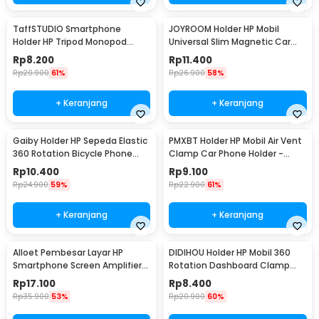
TaffSTUDIO Smartphone
JOYROOM Holder HP Mobil
Holder HP Tripod Monopod
Universal Slim Magnetic Car
Clamp Mount 1/4 Thread -
Phone Holder - F6
Rp
8.200
Rp
11.400
F360
Rp
20.900
61%
Rp
26.900
58%
+ Keranjang
+ Keranjang
Gaiby Holder HP Sepeda Elastic
PMXBT Holder HP Mobil Air Vent
360 Rotation Bicycle Phone
Clamp Car Phone Holder -
Holder - B07
YC001
Rp
10.400
Rp
9.100
Rp
24.900
59%
Rp
22.900
61%
+ Keranjang
+ Keranjang
Alloet Pembesar Layar HP
DIDIHOU Holder HP Mobil 360
Smartphone Screen Amplifier
Rotation Dashboard Clamp
10 Inch - SY-11
Car Phone Holder - YB20-3
Rp
17.100
Rp
8.400
Rp
35.900
53%
Rp
20.900
60%