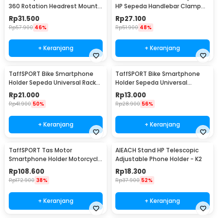
360 Rotation Headrest Mount
HP Sepeda Handlebar Clamp
8-11 Inch - SBT-1104
Bicycle Holder - YP07
Rp
31.500
Rp
27.100
Rp
57.900
46%
Rp
51.900
48%
+ Keranjang
+ Keranjang
TaffSPORT Bike Smartphone
TaffSPORT Bike Smartphone
Holder Sepeda Universal Rack
Holder Sepeda Universal
Bicycle - BM03
Bicycle - JR-OK5
Rp
21.000
Rp
13.000
Rp
41.900
50%
Rp
28.900
56%
+ Keranjang
+ Keranjang
TaffSPORT Tas Motor
AIEACH Stand HP Telescopic
Smartphone Holder Motorcycle
Adjustable Phone Holder - K2
Fuel Bag - SA212
Rp
108.600
Rp
18.300
Rp
172.900
38%
Rp
37.900
52%
+ Keranjang
+ Keranjang