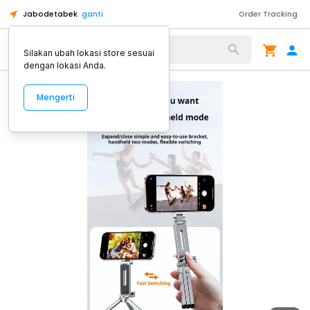
Jabodetabek
ganti
Order Tracking
Alat Kopi
Silakan ubah lokasi store sesuai
dengan lokasi Anda.
Mengerti