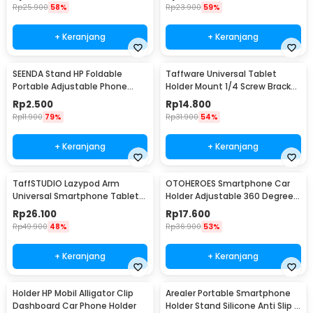
Tripod-8-1
Rp
25.900
58%
Rp
23.900
59%
+ Keranjang
+ Keranjang
SEENDA Stand HP Foldable
Taffware Universal Tablet
Portable Adjustable Phone
Holder Mount 1/4 Screw Bracket
Holder - S089
Tripod - VTM4
Rp
2.500
Rp
14.800
Rp
11.900
79%
Rp
31.900
54%
+ Keranjang
+ Keranjang
TaffSTUDIO Lazypod Arm
OTOHEROES Smartphone Car
Universal Smartphone Tablet
Holder Adjustable 360 Degree
Holder Klip Clamp - A-138
with Suction Cup - T003
Rp
26.100
Rp
17.600
Rp
49.900
48%
Rp
36.900
53%
+ Keranjang
+ Keranjang
Holder HP Mobil Alligator Clip
Arealer Portable Smartphone
Dashboard Car Phone Holder
Holder Stand Silicone Anti Slip -