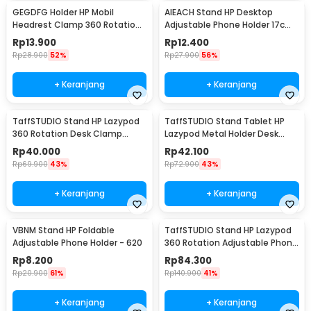
GEGDFG Holder HP Mobil
AIEACH Stand HP Desktop
Headrest Clamp 360 Rotation
Adjustable Phone Holder 17cm
Car Phone Holder - GP97
- K2
Rp
13.900
Rp
12.400
Rp
28.900
52%
Rp
27.900
56%
+ Keranjang
+ Keranjang
TaffSTUDIO Stand HP Lazypod
TaffSTUDIO Stand Tablet HP
360 Rotation Desk Clamp
Lazypod Metal Holder Desk
Smartphone Holder - D9
Clamp 6-8 Inch - D9
Rp
40.000
Rp
42.100
Rp
69.900
43%
Rp
72.900
43%
+ Keranjang
+ Keranjang
VBNM Stand HP Foldable
TaffSTUDIO Stand HP Lazypod
Adjustable Phone Holder - 620
360 Rotation Adjustable Phone
Holder - GH027
Rp
8.200
Rp
84.300
Rp
20.900
61%
Rp
140.900
41%
+ Keranjang
+ Keranjang