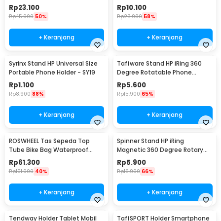
PA456
Rp
23.100
Rp
10.100
Rp
45.900
50%
Rp
23.900
58%
+ Keranjang
+ Keranjang
Syrinx Stand HP Universal Size
Taffware Stand HP iRing 360
Portable Phone Holder - SY19
Degree Rotatable Phone
Holder - R20
Rp
1.100
Rp
5.600
Rp
8.900
88%
Rp
15.900
65%
+ Keranjang
+ Keranjang
ROSWHEEL Tas Sepeda Top
Spinner Stand HP iRing
Tube Bike Bag Waterproof
Magnetic 360 Degree Rotary
Holder HP 6 Inch - ROS12
Phone Holder
Rp
61.300
Rp
5.900
Rp
101.900
40%
Rp
16.900
66%
+ Keranjang
+ Keranjang
Tendway Holder Tablet Mobil
TaffSPORT Holder Smartphone