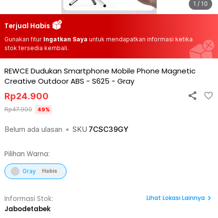
1 / 10
Terjual Habis
Gunakan fitur
Ingatkan Saya
untuk mendapatkan informasi ketika
stok tersedia kembali.
REWCE Dudukan Smartphone Mobile Phone Magnetic
Creative Outdoor ABS - S625
-
Gray
Rp
24.900
Rp
47.900
49
%
Belum ada ulasan
•
SKU
7CSC39GY
Pilihan Warna:
Gray
Habis
Lihat
Lokasi Lainnya
Informasi Stok:
Jabodetabek