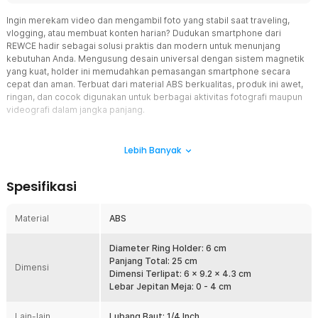
Ingin merekam video dan mengambil foto yang stabil saat traveling,
vlogging, atau membuat konten harian? Dudukan smartphone dari
REWCE hadir sebagai solusi praktis dan modern untuk menunjang
kebutuhan Anda. Mengusung desain universal dengan sistem magnetik
yang kuat, holder ini memudahkan pemasangan smartphone secara
cepat dan aman. Terbuat dari material ABS berkualitas, produk ini awet,
ringan, dan cocok digunakan untuk berbagai aktivitas fotografi maupun
videografi dalam jangka panjang.
Fitur
Lebih Banyak
Holder Fleksibel, Tripod dan Handheld dalam Satu Alat
Nikmati kemudahan mengambil foto dan video sesuai kebutuhan
Spesifikasi
Anda. Desain lipat memungkinkan holder digunakan sebagai tripod
atau pegangan tangan dengan satu gerakan sederhana. Sangat
praktis untuk selfie, vlogging, live streaming, hingga konten
Material
ABS
traveling tanpa perlu alat tambahan atau pengaturan yang rumit.
Holder Magnetic, Praktis dan Cepat Digunakan
Diameter Ring Holder: 6 cm
Nikmati kemudahan pengambilan foto dan video tanpa ribet. Sistem
Panjang Total: 25 cm
Dimensi
magnetik memungkinkan Anda menempelkan smartphone hanya
Dimensi Terlipat: 6 x 9.2 x 4.3 cm
dengan satu gerakan. Sangat ideal untuk momen spontan saat
Lebar Jepitan Meja: 0 - 4 cm
traveling, vlogging, atau membuat konten media sosial tanpa
membuang waktu memasang penjepit manual.
Lain-lain
Lubang Baut: 1/4 Inch