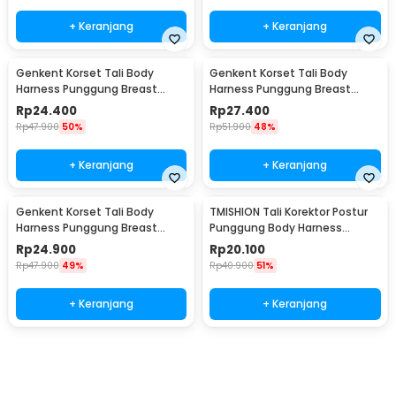
+ Keranjang
+ Keranjang
Genkent Korset Tali Body
Genkent Korset Tali Body
Harness Punggung Breast
Harness Punggung Breast
Support S - BBJ-16
Support M - BBJ-16
Rp
24.400
Rp
27.400
Rp
47.900
50%
Rp
51.900
48%
+ Keranjang
+ Keranjang
Genkent Korset Tali Body
TMISHION Tali Korektor Postur
Harness Punggung Breast
Punggung Body Harness
Support L - BBJ-16
Posture Corrector - BBJ-16
Rp
24.900
Rp
20.100
Rp
47.900
49%
Rp
40.900
51%
+ Keranjang
+ Keranjang
Beli Sekarang