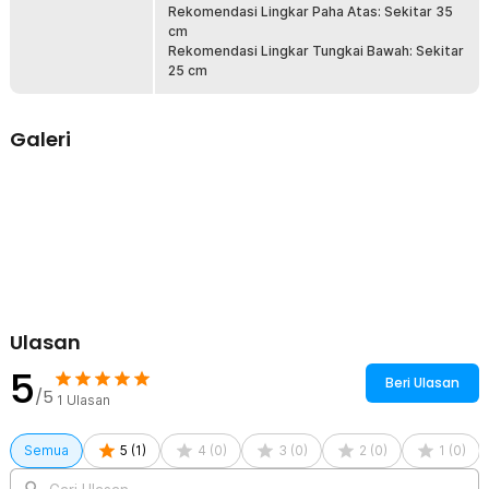
Pelindung lutut fitness ideal untuk gym, jogging, basket, hiking,
Rekomendasi Lingkar Paha Atas: Sekitar 35
bersepeda, dan angkat beban. Membantu menjaga lutut tetap stabil
cm
dan terlindungi selama aktivitas olahraga.
Rekomendasi Lingkar Tungkai Bawah: Sekitar
25 cm
Kelengkapan Produk
Rincian yang Anda dapatkan untuk pembelian produk ini:
Galeri
1 x REXCHI Deker Pelindung Lutut Sport Braces Kneepad Gym
Fitness - HX002
Ulasan
5
Beri Ulasan
/5
1
Ulasan
Semua
5
(
1
)
4
(
0
)
3
(
0
)
2
(
0
)
1
(
0
)