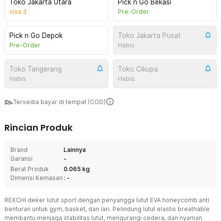
Toko Jakarta Utara
Pick n Go Bekasi
sisa
3
Pre-Order
Pick n Go Depok
Toko Jakarta Pusat
Pre-Order
Habis
Toko Tangerang
Toko Cikupa
Habis
Habis
Tersedia bayar di tempat (COD)
Rincian Produk
Brand
Lainnya
Garansi
-
Berat Produk
0.065 kg
Dimensi Kemasan
: -
REXCHI deker lutut sport dengan penyangga lutut EVA honeycomb anti
benturan untuk gym, basket, dan lari. Pelindung lutut elastis breathable
membantu menjaga stabilitas lutut, mengurangi cedera, dan nyaman