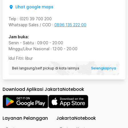
Lihat google maps
Telp
:
(021) 39 700 200
Whatsapp Sales / COD
:
0896 135 222 00
Jam buka:
Senin - Sabtu
:
09:00
-
20:00
Minggu/Libur Nasional
:
12:00
-
20:00
Idul Fitri
: libur
Selengkapnya
Beli langsung/self pickup di kota lainnya
Download Aplikasi JakartaNotebook
Layanan Pelanggan
JakartaNotebook