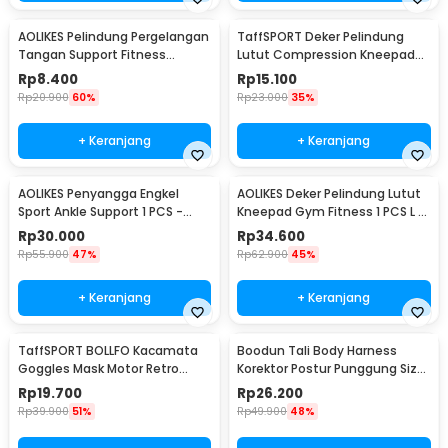
AOLIKES Pelindung Pergelangan
TaffSPORT Deker Pelindung
Tangan Support Fitness
Lutut Compression Kneepad
Olahraga - 1526
Gym Fitness 1 PCS XL - SS7
Rp
8.400
Rp
15.100
Rp
20.900
60%
Rp
23.000
35%
+ Keranjang
+ Keranjang
AOLIKES Penyangga Engkel
AOLIKES Deker Pelindung Lutut
Sport Ankle Support 1 PCS -
Kneepad Gym Fitness 1 PCS L -
4546
A-7720
Rp
30.000
Rp
34.600
Rp
55.900
47%
Rp
62.900
45%
+ Keranjang
+ Keranjang
TaffSPORT BOLLFO Kacamata
Boodun Tali Body Harness
Goggles Mask Motor Retro
Korektor Postur Punggung Size
Windproof - MT-04
M - BBJ-15
Rp
19.700
Rp
26.200
Rp
39.900
51%
Rp
49.900
48%