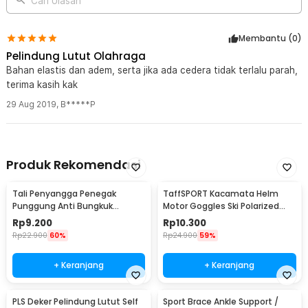
Cari Ulasan
Membantu (
0
)
Pelindung Lutut Olahraga
Bahan elastis dan adem, serta jika ada cedera tidak terlalu parah,
terima kasih kak
29 Aug 2019
,
B*****P
Produk Rekomendasi
Tali Penyangga Penegak
TaffSPORT Kacamata Helm
Punggung Anti Bungkuk
Motor Goggles Ski Polarized
Posture Corrector Size S
UV400 Windproof - X400
Rp
9.200
Rp
10.300
Rp
22.900
60%
Rp
24.900
59%
+ Keranjang
+ Keranjang
PLS Deker Pelindung Lutut Self
Sport Brace Ankle Support /