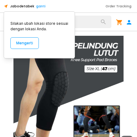
Jabodetabek
ganti
Order Tracking
Alat Kopi
Silakan ubah lokasi store sesuai
dengan lokasi Anda.
Mengerti