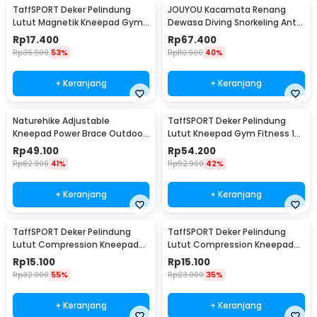
TaffSPORT Deker Pelindung
JOUYOU Kacamata Renang
Lutut Magnetik Kneepad Gym
Dewasa Diving Snorkeling Anti
Fitness 1 Pair 86cm - A-7720
Fog UV Protection - E0735
Rp
17.400
Rp
67.400
Rp
36.900
53%
Rp
110.900
40%
+ Keranjang
+ Keranjang
Naturehike Adjustable
TaffSPORT Deker Pelindung
Kneepad Power Brace Outdoor
Lutut Kneepad Gym Fitness 1
Hiking - NH15A001-M
PCS
Rp
49.100
Rp
54.200
Rp
82.900
41%
Rp
92.900
42%
+ Keranjang
+ Keranjang
TaffSPORT Deker Pelindung
TaffSPORT Deker Pelindung
Lutut Compression Kneepad
Lutut Compression Kneepad
Gym Fitness 1 PCS M - SS7
Gym Fitness 1 PCS L - SS7
Rp
15.100
Rp
15.100
Rp
32.900
55%
Rp
23.000
35%
+ Keranjang
+ Keranjang