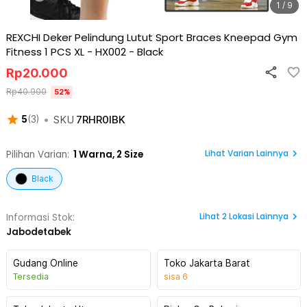
1 / 9
REXCHI Deker Pelindung Lutut Sport Braces Kneepad Gym
Fitness 1 PCS XL - HX002
-
Black
Rp
20.000
Rp
40.900
52
%
•
SKU
7RHR0IBK
5
(
3
)
Lihat Varian Lainnya
Pilihan Varian:
1
Warna,
2 Size
Black
Lihat
2
Lokasi Lainnya
Informasi Stok:
Jabodetabek
Gudang Online
Toko Jakarta Barat
Tersedia
sisa
6