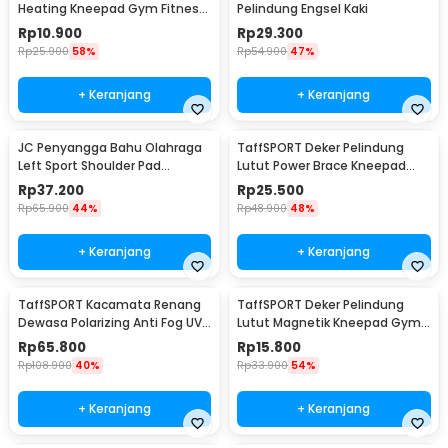
Heating Kneepad Gym Fitness
Pelindung Engsel Kaki
2 PCS
Rp
10.900
Rp
29.300
Rp
25.900
58%
Rp
54.900
47%
+ Keranjang
+ Keranjang
JC Penyangga Bahu Olahraga
TaffSPORT Deker Pelindung
Left Sport Shoulder Pad
Lutut Power Brace Kneepad
Polyester - A0789
Gym Fitness 1 PCS - A-0512
Rp
37.200
Rp
25.500
Rp
65.900
44%
Rp
48.900
48%
+ Keranjang
+ Keranjang
TaffSPORT Kacamata Renang
TaffSPORT Deker Pelindung
Dewasa Polarizing Anti Fog UV
Lutut Magnetik Kneepad Gym
Protection - GOG-3610
Fitness 1 Pair 70cm - A-7720
Rp
65.800
Rp
15.800
Rp
108.900
40%
Rp
33.900
54%
+ Keranjang
+ Keranjang