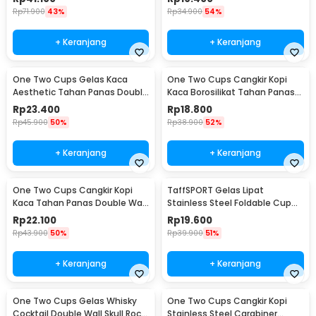
Rp
71.900
43%
Rp
34.900
54%
+ Keranjang
+ Keranjang
One Two Cups Gelas Kaca
One Two Cups Cangkir Kopi
Aesthetic Tahan Panas Double
Kaca Borosilikat Tahan Panas
Wall Glass 433ml - PLY1704
Double Wall Cup 160ml
Rp
23.400
Rp
18.800
Rp
45.900
50%
Rp
38.900
52%
+ Keranjang
+ Keranjang
One Two Cups Cangkir Kopi
TaffSPORT Gelas Lipat
Kaca Tahan Panas Double Wall
Stainless Steel Foldable Cup
Cup 180ml - DOME240
Carabiner 240ml - F180
Rp
22.100
Rp
19.600
Rp
43.900
50%
Rp
39.900
51%
+ Keranjang
+ Keranjang
One Two Cups Gelas Whisky
One Two Cups Cangkir Kopi
Cocktail Double Wall Skull Rock
Stainless Steel Carabiner