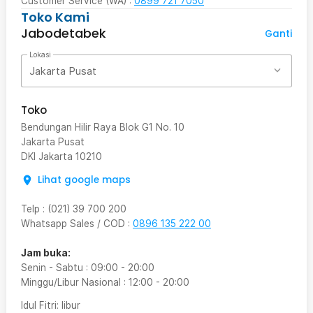
Customer Service (WA) :
0899 721 7050
Toko Kami
Jabodetabek
Ganti
Lokasi
Jakarta Pusat
Toko
Bendungan Hilir Raya Blok G1 No. 10
Jakarta Pusat
DKI Jakarta
10210
Lihat google maps
Telp
:
(021) 39 700 200
Whatsapp Sales / COD
:
0896 135 222 00
Jam buka:
Senin - Sabtu
:
09:00
-
20:00
Minggu/Libur Nasional
:
12:00
-
20:00
Idul Fitri
: libur