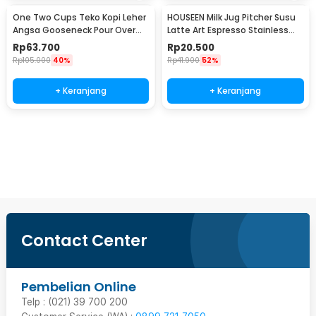
One Two Cups Teko Kopi Leher
HOUSEEN Milk Jug Pitcher Susu
Angsa Gooseneck Pour Over
Latte Art Espresso Stainless
Drip Kettle 350ml - AA049
Steel 55ml - DL060
Rp
63.700
Rp
20.500
Rp
105.000
40%
Rp
41.900
52%
+ Keranjang
+ Keranjang
Beli Sekarang
Contact Center
Pembelian Online
Telp : (021) 39 700 200