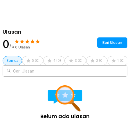
Kelengkapan Produk
Rincian yang Anda dapatkan untuk pembelian produk ini:
1 x RHE Gelas Keramik Kopi Teh Japanese Style Ceramic Cup
140ml - RS321
Ulasan
0
Beri Ulasan
/5
0
Ulasan
Semua
5
(
0
)
4
(
0
)
3
(
0
)
2
(
0
)
1
(
0
)
Cari Ulasan
Belum ada ulasan