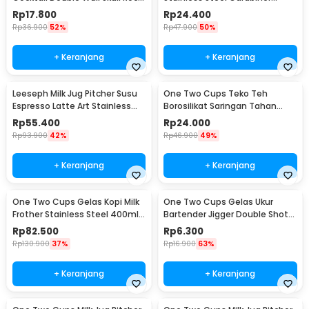
Glass 150ml - SG-02
Camping Cup 220ml - C125
Rp
17.800
Rp
24.400
Rp
36.900
52%
Rp
47.900
50%
+ Keranjang
+ Keranjang
Leeseph Milk Jug Pitcher Susu
One Two Cups Teko Teh
Espresso Latte Art Stainless
Borosilikat Saringan Tahan
Steel 600ml - L-2016
Panas Teapot 500ml - TP-757
Rp
55.400
Rp
24.000
Rp
93.900
42%
Rp
46.900
49%
+ Keranjang
+ Keranjang
One Two Cups Gelas Kopi Milk
One Two Cups Gelas Ukur
Frother Stainless Steel 400ml -
Bartender Jigger Double Shot
WZ0011
15ml and 30ml - LE2
Rp
82.500
Rp
6.300
Rp
130.900
37%
Rp
16.900
63%
+ Keranjang
+ Keranjang