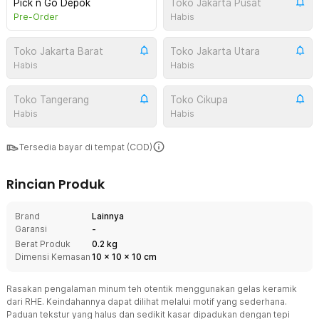
Pick n Go Depok
Toko Jakarta Pusat
Pre-Order
Habis
Toko Jakarta Barat
Toko Jakarta Utara
Habis
Habis
Toko Tangerang
Toko Cikupa
Habis
Habis
Tersedia bayar di tempat (COD)
Rincian Produk
Brand
Lainnya
Garansi
-
Berat Produk
0.2 kg
Dimensi Kemasan
10
x
10
x
10
cm
Rasakan pengalaman minum teh otentik menggunakan gelas keramik
dari RHE. Keindahannya dapat dilihat melalui motif yang sederhana.
Paduan tekstur yang halus dan sedikit kasar dipadukan dengan tepi