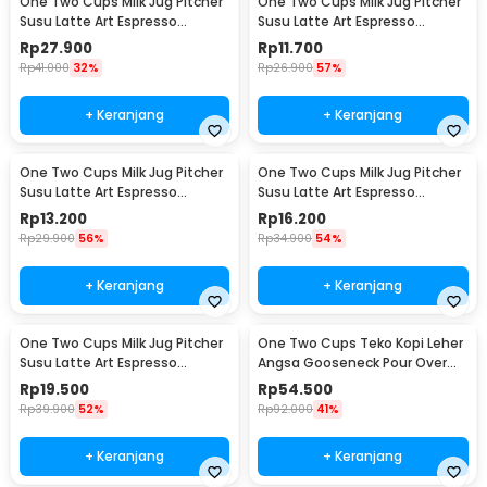
One Two Cups Milk Jug Pitcher
One Two Cups Milk Jug Pitcher
Susu Latte Art Espresso
Susu Latte Art Espresso
Stainless Steel 200ml - J068
Stainless Steel 1oz - S06HG
Rp
27.900
Rp
11.700
Rp
41.000
32%
Rp
26.900
57%
+ Keranjang
+ Keranjang
One Two Cups Milk Jug Pitcher
One Two Cups Milk Jug Pitcher
Susu Latte Art Espresso
Susu Latte Art Espresso
Stainless Steel 1.5oz - S06HG
Stainless Steel 3oz - S06HG
Rp
13.200
Rp
16.200
Rp
29.900
56%
Rp
34.900
54%
+ Keranjang
+ Keranjang
One Two Cups Milk Jug Pitcher
One Two Cups Teko Kopi Leher
Susu Latte Art Espresso
Angsa Gooseneck Pour Over
Stainless Steel 5oz - S06HG
Drip Kettle 250ml - AA049
Rp
19.500
Rp
54.500
Rp
39.900
52%
Rp
92.000
41%
+ Keranjang
+ Keranjang