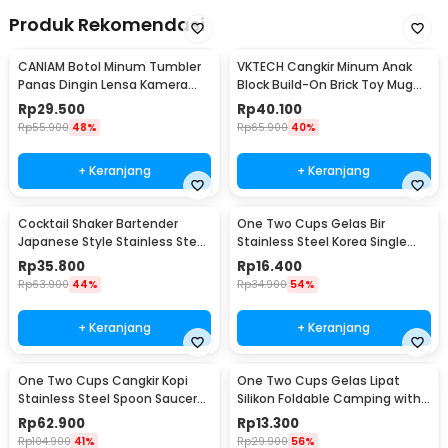
Produk Rekomendasi
CANIAM Botol Minum Tumbler
VKTECH Cangkir Minum Anak
Panas Dingin Lensa Kamera
Block Build-On Brick Toy Mug
24-105mm 400ml
350ml - 936SN
Rp
29.500
Rp
40.100
Rp
55.900
48%
Rp
65.900
40%
+ Keranjang
+ Keranjang
Cocktail Shaker Bartender
One Two Cups Gelas Bir
Japanese Style Stainless Steel
Stainless Steel Korea Single
200ml
Wall Glass 180ml - J070
Rp
35.800
Rp
16.400
Rp
63.900
44%
Rp
34.900
54%
+ Keranjang
+ Keranjang
One Two Cups Cangkir Kopi
One Two Cups Gelas Lipat
Stainless Steel Spoon Saucer
Silikon Foldable Camping with
Cup 120ml - 201
Strap 200ml - F120
Rp
62.900
Rp
13.300
Rp
104.900
41%
Rp
29.900
56%