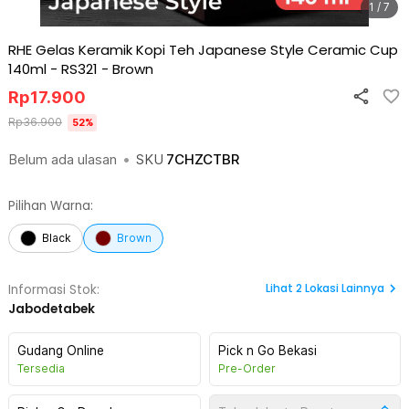
1 / 7
RHE Gelas Keramik Kopi Teh Japanese Style Ceramic Cup
140ml - RS321
-
Brown
Rp
17.900
Rp
36.900
52
%
Belum ada ulasan
•
SKU
7CHZCTBR
Pilihan Warna:
Black
Brown
Lihat
2
Lokasi Lainnya
Informasi Stok:
Jabodetabek
Gudang Online
Pick n Go Bekasi
Tersedia
Pre-Order