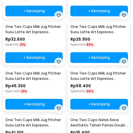
+ Keranjang
+ Keranjang
One Two Cups Milk Jug Pitcher
One Two Cups Milk Jug Pitcher
Susu Latte Art Espresso
Susu Latte Art Espresso
Stainless Steel 350ml - J068
Stainless Steel 150ml - J068
Rp
32.600
Rp
25.900
Rp
41.000
21%
Rp
49.900
49%
+ Keranjang
+ Keranjang
One Two Cups Milk Jug Pitcher
One Two Cups Milk Jug Pitcher
Susu Latte Art Espresso
Susu Latte Art Espresso
Stainless Steel 600ml - J068
Stainless Steel 900ml - J068
Rp
45.300
Rp
58.400
Rp
57.000
21%
Rp
88.000
34%
+ Keranjang
+ Keranjang
One Two Cups Milk Jug Pitcher
One Two Cups Gelas Kaca
Susu Latte Art Espresso
Aesthetic Tahan Panas Double
Stainless Steel 350ml - 10084
Wall Glass 250ml - PLY1704
Rp
41.100
Rp
16.400