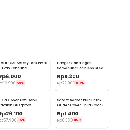
TaffHOME Safety Lock Pintu
Hanger Gantungan
Kulkas Pengunci
Serbaguna Stainless Steel
Tambahan Tempel - S1843
10 PCS - M127105
Rp
6.000
Rp
9.300
Rp
16.900
Rp
22.900
65%
60%
YIXIN Cover Anti Debu
Safety Socket Plug Listrik
Pakaian Dustproof
Outlet Cover Child Proof EU
Organizer 60x30x110cm -
1 PCS
Rp
26.100
Rp
1.400
PEVA
Rp
57.900
Rp
8.900
55%
85%