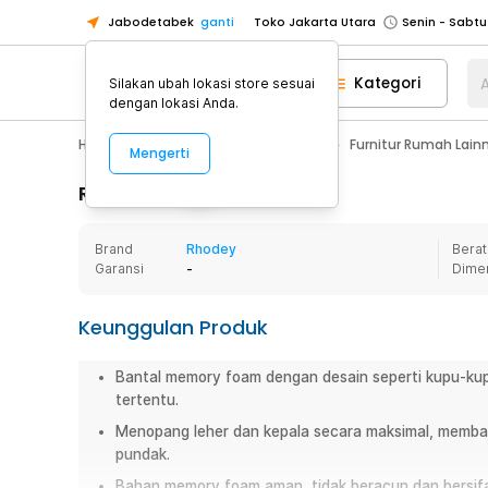
Jabodetabek
ganti
Toko Jakarta Utara
Toko Tangerang
Kategori
A
Silakan ubah lokasi store sesuai
Toko Cikupa
dengan lokasi Anda.
Pick n Go Jakarta Barat
Senin - J
Home Appliance
Furnitur Rumah
Furnitur Rumah Lain
Mengerti
Pick n Go Bekasi
Senin - Jumat (08
Pick n Go Depok
Senin - Jumat (08
Rincian Produk
Toko Jakarta Pusat
Senin - Sabtu
Brand
Rhodey
Berat
Toko Jakarta Barat
Senin - Sabtu
Garansi
-
Dime
Toko Jakarta Utara
Toko Tangerang
Keunggulan Produk
Toko Cikupa
Bantal memory foam dengan desain seperti kupu-kupu
Pick n Go Jakarta Barat
Senin - J
tertentu.
Pick n Go Bekasi
Senin - Jumat (08
Menopang leher dan kepala secara maksimal, memban
Pick n Go Depok
Senin - Jumat (08
pundak.
Bahan memory foam aman, tidak beracun dan bersifa