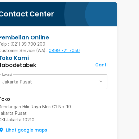
Contact Center
Pembelian Online
Telp : (021) 39 700 200
Customer Service (WA) :
0899 721 7050
Toko Kami
Jabodetabek
Ganti
Lokasi
Jakarta Pusat
Toko
Bendungan Hilir Raya Blok G1 No. 10
Jakarta Pusat
DKI Jakarta
10210
Lihat google maps