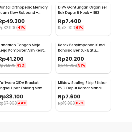
Bantal Orthopedic Memory
DIVV Gantungan Organizer
Foam Slow Rebound -
Rak Dapur 5 Hook - I163
OPP10
Rp
49.300
Rp
7.400
Rp
82.900
Rp
18.900
41%
61%
Sandaran Tangan Meja
Kotak Penyimpanan Kunci
Kerja Komputer Arm Rest
Rahasia Bentuk Batu
Pad - 91526
Hidden Key Box - B0521
Rp
41.200
Rp
20.200
Rp
71.900
Rp
40.900
43%
51%
Taffware XIDA Bracket
Mildew Sealing Strip Sticker
Engsel Lipat Folding Max
PVC Dapur Kamar Mandi
Load 65kg 14 Inch 2 PCS -
3.7cmx3.2M
Rp
38.100
Rp
7.600
JM007
Rp
67.900
Rp
19.900
44%
62%