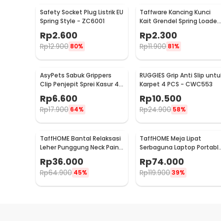
Safety Socket Plug Listrik EU
Taffware Kancing Kunci
Spring Style - ZC6001
Kait Grendel Spring Loaded
Latch Catch Hasp - KAK-
Rp
2.600
Rp
2.300
J107
Rp
12.900
Rp
11.900
80%
81%
AsyPets Sabuk Grippers
RUGGIES Grip Anti Slip untu
Clip Penjepit Sprei Kasur 4
Karpet 4 PCS - CWC553
PCS - PJP4
Rp
6.600
Rp
10.500
Rp
17.900
Rp
24.900
64%
58%
TaffHOME Bantal Relaksasi
TaffHOME Meja Lipat
Leher Punggung Neck Pain
Serbaguna Laptop Portabl
Relief - HBF001
Desk Minimalist Design -
Rp
36.000
Rp
74.000
BO60
Rp
64.900
Rp
119.900
45%
39%