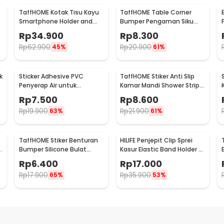
TaffHOME Kotak Tisu Kayu
TaffHOME Table Corner
Smartphone Holder and
Bumper Pengaman Siku
Tissue Box - ZJ05
Sudut Meja Silicone 10 PCS
Rp
34.900
Rp
8.300
- FY21
Rp
62.900
Rp
20.900
45%
61%
k
Sticker Adhesive PVC
TaffHOME Stiker Anti Slip
Penyerap Air untuk
Kamar Mandi Shower Strips
Wastafel 3.7cmx3.2M -
20x380mm 6 PCS - TT-19
Rp
7.500
Rp
8.600
CN1222
Rp
19.900
Rp
21.900
63%
61%
TaffHOME Stiker Benturan
HILIFE Penjepit Clip Sprei
e
Bumper Silicone Bulat
Kasur Elastic Band Holder 4
Hemispherical 100 PCS -
PCS - 200TC
Rp
6.400
Rp
17.000
FZL10
Rp
17.900
Rp
35.900
65%
53%