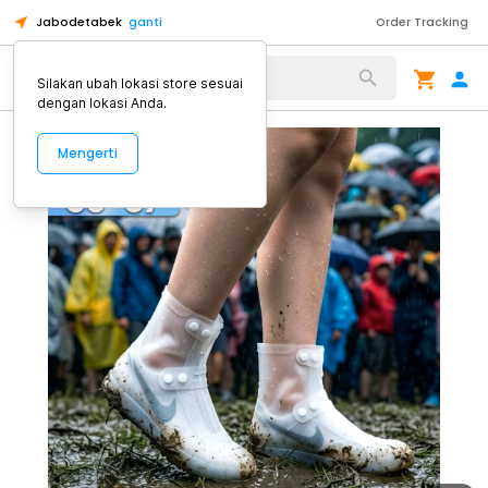
Jabodetabek
ganti
Order Tracking
Alat Kopi
Silakan ubah lokasi store sesuai
dengan lokasi Anda.
Mengerti