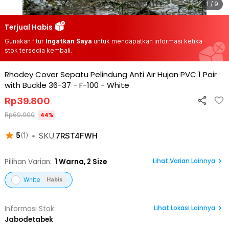
1 / 9
Terjual Habis
Gunakan fitur
Ingatkan Saya
untuk mendapatkan informasi ketika
stok tersedia kembali.
Rhodey Cover Sepatu Pelindung Anti Air Hujan PVC 1 Pair
with Buckle 36-37 - F-100
-
White
Rp
39.800
Rp
69.900
44
%
•
SKU
7RST4FWH
5
(
1
)
Lihat Varian Lainnya
Pilihan Varian:
1
Warna,
2 Size
White
Habis
Lihat
Lokasi Lainnya
Informasi Stok:
Jabodetabek