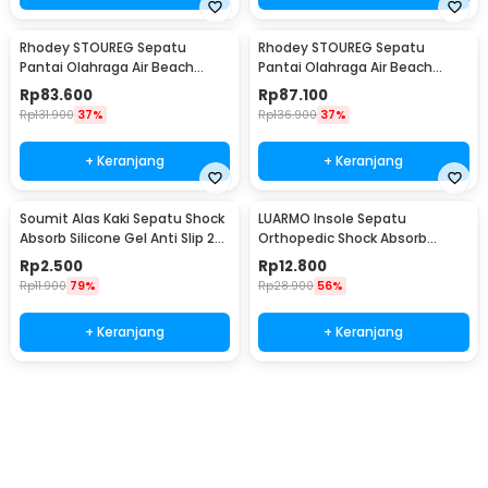
Rhodey STOUREG Sepatu
Rhodey STOUREG Sepatu
Pantai Olahraga Air Beach
Pantai Olahraga Air Beach
Shoes 43 - 6688
Shoes 44 - 6688
Rp
83.600
Rp
87.100
Rp
131.900
37%
Rp
136.900
37%
+ Keranjang
+ Keranjang
Soumit Alas Kaki Sepatu Shock
LUARMO Insole Sepatu
Absorb Silicone Gel Anti Slip 2
Orthopedic Shock Absorb
PCS - MJ003
Cushioned EVA Foam M - L3
Rp
2.500
Rp
12.800
Rp
11.900
79%
Rp
28.900
56%
+ Keranjang
+ Keranjang
Ingatkan Saya