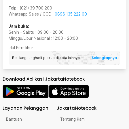
Telp
:
(021) 39 700 200
Whatsapp Sales / COD
:
0896 135 222 00
Jam buka:
Senin - Sabtu
:
09:00
-
20:00
Minggu/Libur Nasional
:
12:00
-
20:00
Idul Fitri
: libur
Selengkapnya
Beli langsung/self pickup di kota lainnya
Download Aplikasi JakartaNotebook
Layanan Pelanggan
JakartaNotebook
Bantuan
Tentang Kami