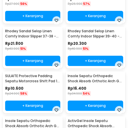
Rp
27.900
56%
Rp
26.900
57%
+ Keranjang
+ Keranjang
Rhodey Sandal Selop Linen
Rhodey Sandal Selop Linen
Comfy Indoor Slipper 37-38 -
Comfy Indoor Slipper 39-40 -
YT22
YT22
Rp
21.800
Rp
20.300
Rp
43.900
51%
Rp
40.900
51%
+ Keranjang
+ Keranjang
SULAITE Protective Padding
Insole Sepatu Orthopedic
Sepatu Motorcross Shift Pad 1
Shock Absorb Orthotic Arch Gel
PCS - GT-106
Foam S - ZYD17
Rp
10.600
Rp
16.400
Rp
24.900
58%
Rp
34.900
54%
+ Keranjang
+ Keranjang
Insole Sepatu Orthopedic
ActivGel Insole Sepatu
Shock Absorb Orthotic Arch Gel
Orthopedic Shock Absorb