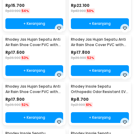
Foam L - ZYD17
Silicone Gel S
Rp
15.700
Rp
22.100
Rp
33.900
54%
Rp
43.900
50%
+ Keranjang
+ Keranjang
Rhodey Jas Hujan Sepatu Anti
Rhodey Jas Hujan Sepatu Anti
Air Rain Shoe Cover PVC with
Air Rain Shoe Cover PVC with
Zipper M - F-300
Zipper L - F-300
Rp
17.600
Rp
17.800
Rp
36.900
53%
Rp
36.900
52%
+ Keranjang
+ Keranjang
Rhodey Jas Hujan Sepatu Anti
Rhodey Insole Sepatu
Air Rain Shoe Cover PVC with
Orthopedic Odor Resistant EVA
Zipper XL - F-300
Foam 35 - Y3Y27
Rp
17.900
Rp
8.700
Rp
36.900
52%
Rp
21.900
61%
+ Keranjang
+ Keranjang
Rhodey Insole Sepatu
Rhodey Insole Sepatu