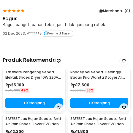
Membantu (
0
)
Bagus
Bagus banget, bahan tebal, jadi tidak gampang robek
02 Dec 2023
,
V*****s
Verified Buyer
Produk Rekomendasi
Taffware Pengering Sepatu
Rhodey Sol Sepatu Peninggi
Elektrik Shoes Dryer 10W 220V
Badan Pria Wanita 3 Layer All
EU Plug - TPS2
Size - C-728
Rp
25.100
Rp
17.500
Rp
48.900
49%
Rp
36.900
53%
+ Keranjang
+ Keranjang
SAFEBET Jas Hujan Sepatu Anti
SAFEBET Jas Hujan Sepatu Anti
Air Rain Shoes Cover PVC Non
Air Rain Shoes Cover PVC Non
Slip Strap M 37-39 - H-101
Slip Strap XL 42-43 - H-101
Rp
12.300
Rp
11.800