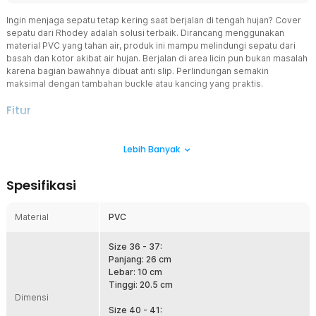
Ingin menjaga sepatu tetap kering saat berjalan di tengah hujan? Cover
sepatu dari Rhodey adalah solusi terbaik. Dirancang menggunakan
material PVC yang tahan air, produk ini mampu melindungi sepatu dari
basah dan kotor akibat air hujan. Berjalan di area licin pun bukan masalah
karena bagian bawahnya dibuat anti slip. Perlindungan semakin
maksimal dengan tambahan buckle atau kancing yang praktis.
Fitur
Lindungi dari Air dan Noda
Lebih Banyak
Sepatu yang basah dan kotor akibat hujan memang menyebalkan.
Itulah mengapa Anda harus menggunakan cover sepatu anti air ini
untuk melindungi dari cipratan air hujan. Tampilan sepatu pun akan
Spesifikasi
tetap terjaga meski Anda berjalan atau beraktivitas di bawah hujan.
Perlindungan Menyeluruh
Material
PVC
Cover sepatu dari Rhodey tak akan membiarkan bagian mana pun
dari sepatu Anda terkena hujan. Hal ini berkat desainnya yang
mengikuti bentuk sepatu pada umumnya. Belum lagi ukuran
Size 36 - 37:
kerahnya yang cukup tinggi dilengkapi dengan kancing sehingga
Panjang: 26 cm
mampu melindungi sepatu secara maksimal.
Lebar: 10 cm
Tinggi: 20.5 cm
Berjalan dengan Aman
Dimensi
Jika diperhatikan, bagian bawah cover sepatu ini memiliki pola unik
Size 40 - 41: