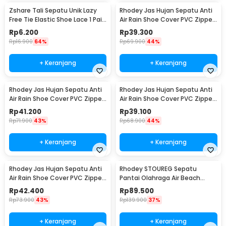
Zshare Tali Sepatu Unik Lazy
Rhodey Jas Hujan Sepatu Anti
Free Tie Elastic Shoe Lace 1 Pair
Air Rain Shoe Cover PVC Zipper
- T10
Reflector XL - H-212
Rp
6.200
Rp
39.300
Rp
16.900
64%
Rp
69.900
44%
+ Keranjang
+ Keranjang
Rhodey Jas Hujan Sepatu Anti
Rhodey Jas Hujan Sepatu Anti
Air Rain Shoe Cover PVC Zipper
Air Rain Shoe Cover PVC Zipper
Reflector S - H-212
Reflector M - H-212
Rp
41.200
Rp
39.100
Rp
71.900
43%
Rp
68.900
44%
+ Keranjang
+ Keranjang
Rhodey Jas Hujan Sepatu Anti
Rhodey STOUREG Sepatu
Air Rain Shoe Cover PVC Zipper
Pantai Olahraga Air Beach
Reflector L - H-212
Shoes 42 - 6688
Rp
42.400
Rp
89.500
Rp
73.900
43%
Rp
139.900
37%
+ Keranjang
+ Keranjang