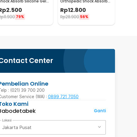
Shock Absorb Silicone Gel
Orthopedic Shock Absorb
Anti Slip 2 PCS - MJ003
Cushioned EVA Foam M - L3
Rp
2.500
Rp
12.800
Rp
11.900
Rp
28.900
79%
56%
Contact Center
Pembelian Online
Telp : (021) 39 700 200
Customer Service (WA) :
0899 721 7050
Toko Kami
Jabodetabek
Ganti
Lokasi
Jakarta Pusat