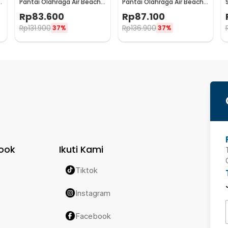
Pantai Olahraga Air Beach
Pantai Olahraga Air Beach
Shoes 43 - 6688
Shoes 44 - 6688
Rp
83.600
Rp
87.100
Rp
131.900
Rp
136.900
37%
37%
ook
Ikuti Kami
Tiktok
Instagram
Facebook