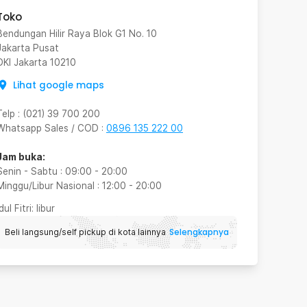
Toko
Bendungan Hilir Raya Blok G1 No. 10
Jakarta Pusat
DKI Jakarta
10210
Lihat google maps
Telp
:
(021) 39 700 200
Whatsapp Sales / COD
:
0896 135 222 00
Jam buka:
Senin - Sabtu
:
09:00
-
20:00
Minggu/Libur Nasional
:
12:00
-
20:00
Idul Fitri
: libur
Selengkapnya
Beli langsung/self pickup di kota lainnya