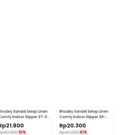
Rhodey Sandal Selop Linen
Rhodey Sandal Selop Linen
Comfy Indoor Slipper 37-38
Comfy Indoor Slipper 39-
- YT22
40 - YT22
Rp
21.800
Rp
20.300
Rp
43.900
Rp
40.900
51%
51%