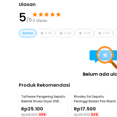
Ulasan
Rincian yang Anda dapatkan untuk pembelian produk ini
1 x Pasang Rhodey Cover Sepatu Pelindung Anti Air 
5
/5
0
Ulasan
Semua
5
(
0
)
4
(
0
)
3
(
0
)
2
(
0
)
Belum ada ul
Produk Rekomendasi
Taffware Pengering Sepatu
Rhodey Sol Sepatu
Elektrik Shoes Dryer 10W
Peninggi Badan Pria Wanit
220V EU Plug - TPS2
3 Layer All Size - C-728
Rp
25.100
Rp
17.500
Rp
48.900
Rp
36.900
49%
53%