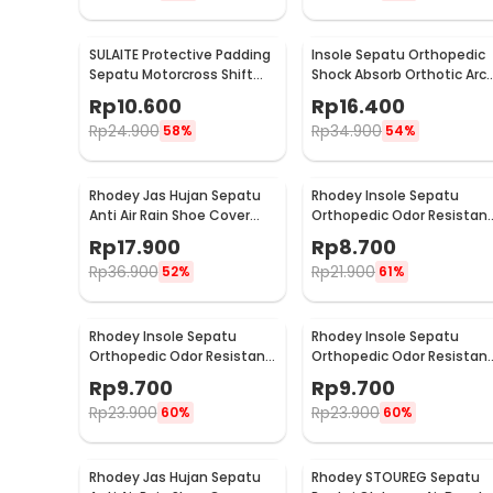
SULAITE Protective Padding
Insole Sepatu Orthopedic
Sepatu Motorcross Shift
Shock Absorb Orthotic Arc
Pad 1 PCS - GT-106
Gel Foam S - ZYD17
Rp
10.600
Rp
16.400
Rp
24.900
Rp
34.900
58%
54%
Rhodey Jas Hujan Sepatu
Rhodey Insole Sepatu
Anti Air Rain Shoe Cover
Orthopedic Odor Resistan
PVC with Zipper XL - F-300
EVA Foam 35 - Y3Y27
Rp
17.900
Rp
8.700
Rp
36.900
Rp
21.900
52%
61%
Rhodey Insole Sepatu
Rhodey Insole Sepatu
Orthopedic Odor Resistant
Orthopedic Odor Resistan
EVA Foam 41 - Y3Y27
EVA Foam 42 - Y3Y27
Rp
9.700
Rp
9.700
Rp
23.900
Rp
23.900
60%
60%
Rhodey Jas Hujan Sepatu
Rhodey STOUREG Sepatu