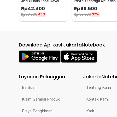
Anti Air Rain Shoe Cover
Pantai Olahraga Air Beach
PVC Zipper Reflector L - H-
Shoes 42 - 6688
Rp
42.400
Rp
89.500
212
Rp
73.900
Rp
139.900
43%
37%
Download Aplikasi JakartaNotebook
Layanan Pelanggan
JakartaNoteb
Bantuan
Tentang Kami
Klaim Garansi Produk
Kontak Kami
Biaya Pengiriman
Karir