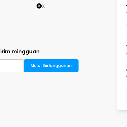
X
kirim mingguan
Mulai Berlangganan