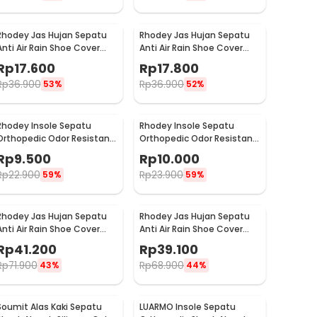
Rhodey Jas Hujan Sepatu
Rhodey Jas Hujan Sepatu
Anti Air Rain Shoe Cover
Anti Air Rain Shoe Cover
PVC with Zipper M - F-300
PVC with Zipper L - F-300
Rp
17.600
Rp
17.800
Rp
36.900
Rp
36.900
53%
52%
Rhodey Insole Sepatu
Rhodey Insole Sepatu
Orthopedic Odor Resistant
Orthopedic Odor Resistant
EVA Foam 39 - Y3Y27
EVA Foam 40 - Y3Y27
Rp
9.500
Rp
10.000
Rp
22.900
Rp
23.900
59%
59%
Rhodey Jas Hujan Sepatu
Rhodey Jas Hujan Sepatu
Anti Air Rain Shoe Cover
Anti Air Rain Shoe Cover
PVC Zipper Reflector S - H-
PVC Zipper Reflector M - H-
Rp
41.200
Rp
39.100
212
212
Rp
71.900
Rp
68.900
43%
44%
Soumit Alas Kaki Sepatu
LUARMO Insole Sepatu