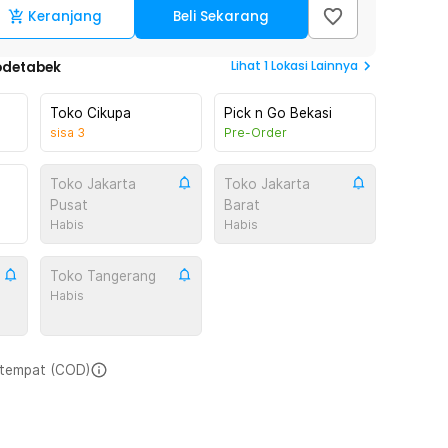
Keranjang
Beli Sekarang
Lihat
1
Lokasi Lainnya
odetabek
Toko Cikupa
Pick n Go Bekasi
sisa
3
Pre-Order
Toko Jakarta
Toko Jakarta
Pusat
Barat
Habis
Habis
Toko Tangerang
Habis
i tempat (COD)