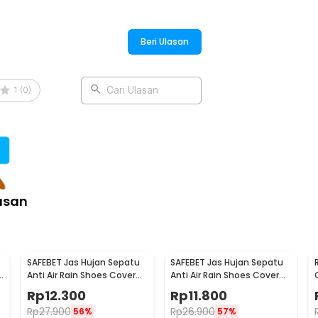
:
Hujan PVC with Buckle - F-100
Beri Ulasan
1
(
0
)
Cari Ulasan
asan
SAFEBET Jas Hujan Sepatu
SAFEBET Jas Hujan Sepatu
a
Anti Air Rain Shoes Cover
Anti Air Rain Shoes Cover
PVC Non Slip Strap M 37-39
PVC Non Slip Strap XL 42-43
Rp
12.300
Rp
11.800
- H-101
- H-101
Rp
27.900
Rp
26.900
56%
57%