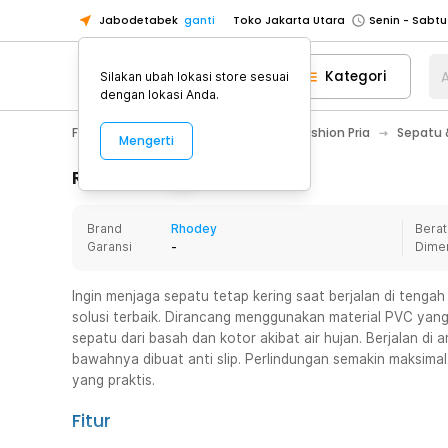
Jabodetabek
ganti
Toko Jakarta Utara
Toko Tangerang
Kategori
A
Silakan ubah lokasi store sesuai
Toko Cikupa
dengan lokasi Anda.
Pick n Go Jakarta Barat
Senin - J
Fashion, Make Up & Beauty Care
Fashion Pria
Sepatu &
Mengerti
Pick n Go Bekasi
Senin - Jumat (08
Pick n Go Depok
Senin - Jumat (08
Rincian Produk
Toko Jakarta Pusat
Senin - Sabtu
Brand
Rhodey
Berat
Toko Jakarta Barat
Senin - Sabtu
Garansi
-
Dime
Toko Jakarta Utara
Toko Tangerang
Ingin menjaga sepatu tetap kering saat berjalan di tenga
solusi terbaik. Dirancang menggunakan material PVC yang 
Toko Cikupa
sepatu dari basah dan kotor akibat air hujan. Berjalan di 
Pick n Go Jakarta Barat
Senin - J
bawahnya dibuat anti slip. Perlindungan semakin maksim
yang praktis.
Pick n Go Bekasi
Senin - Jumat (08
Pick n Go Depok
Senin - Jumat (08
Fitur