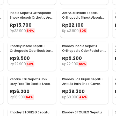
Insole Sepatu Orthopedic
ActivGel Insole Sepatu
h
Shock Absorb Orthotic Arch
Orthopedic Shock Absorb
Gel Foam L - ZYD17
Silicone Gel S
Rp
15.700
Rp
22.100
Rp
33.900
Rp
43.900
54%
50%
Rhodey Insole Sepatu
Rhodey Insole Sepatu
t
Orthopedic Odor Resistant
Orthopedic Odor Resistant
EVA Foam 37 - Y3Y27
EVA Foam 38 - Y3Y27
Rp
9.500
Rp
9.200
Rp
22.900
Rp
22.900
59%
60%
Zshare Tali Sepatu Unik
Rhodey Jas Hujan Sepatu
t
Lazy Free Tie Elastic Shoe
Anti Air Rain Shoe Cover
Lace 1 Pair - T10
PVC Zipper Reflector XL - H-
Rp
6.200
Rp
39.300
212
Rp
16.900
Rp
69.900
64%
44%
Rhodey STOUREG Sepatu
Rhodey STOUREG Sepatu