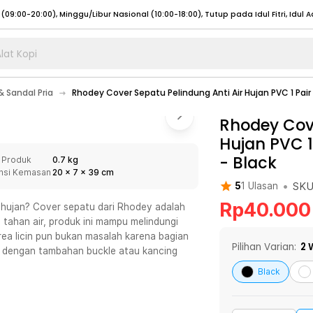
lat Kopi
umat (07:00 - 20:00), Sabtu - Minggu (08:00 - 20:00), Tutup pada Idul Fitri
Sele
 Sandal Pria
Rhodey Cover Sepatu Pelindung Anti Air Hujan PVC 1 Pair
:00 - 20:00), Sabtu - Minggu/ Libur Nasional (08:00 - 17:00)
Selengkapnya
:00 - 20:00), Sabtu - Minggu/ Libur Nasional (08:00 - 17:00)
Rhodey Cove
Selengkapnya
Hujan PVC 1
 (09:00-20:00), Minggu/Libur Nasional (12:00-20:00), Tutup pada Idul Fitri
Sele
-
Black
 Produk
0.7 kg
 (09:00-20:00), Minggu/Libur Nasional (12:00-20:00), Tutup pada Idul Fitri
Sele
nsi Kemasan
20
x
7
x
39
cm
•
SK
5
1
Ulasan
Rp
40.000
h hujan? Cover sepatu dari Rhodey adalah
tahan air, produk ini mampu melindungi
area licin pun bukan masalah karena bagian
umat (07:00 - 20:00), Sabtu - Minggu (08:00 - 20:00), Tutup pada Idul Fitri
Sele
Pilihan Varian:
2
W
al dengan tambahan buckle atau kancing
:00 - 20:00), Sabtu - Minggu/ Libur Nasional (08:00 - 17:00)
Selengkapnya
Black
:00 - 20:00), Sabtu - Minggu/ Libur Nasional (08:00 - 17:00)
Selengkapnya