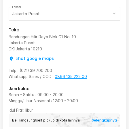
Lokasi
Jakarta Pusat
Toko
Bendungan Hilir Raya Blok G1 No. 10
Jakarta Pusat
DKI Jakarta
10210
Lihat google maps
Telp
:
(021) 39 700 200
Whatsapp Sales / COD
:
0896 135 222 00
Jam buka:
Senin - Sabtu
:
09:00
-
20:00
Minggu/Libur Nasional
:
12:00
-
20:00
Idul Fitri
: libur
Selengkapnya
Beli langsung/self pickup di kota lainnya