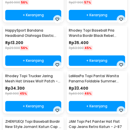
Rp
30.900
56%
Rp
27.900
57%
+ Keranjang
+ Keranjang
HappySport Bandana
Rhodey Topi Baseball Pria
Headband Olahraga Elastic
Wanita Bordir Black Rebel
Sport Hairbands Yoga - A83
Katun Cap - MZ004
Rp
13.200
Rp
35.400
Rp
29.900
56%
Rp
63.900
45%
+ Keranjang
+ Keranjang
Rhodey Topi Trucker Jaring
LaMaxPa Topi Pantai Wanita
Mesh Hat Unisex Wolf Patch -
Panama Foldable Summer
DH-YK
Beach Straw Hat 60cm -
Rp
34.300
Rp
33.400
WJ9024
Rp
61.900
45%
Rp
60.900
46%
+ Keranjang
+ Keranjang
ZHENYUEQI Topi Baseball Bordir
JAM Topi Pet Painter Hat Flat
New Style Jomant Katun Cap -
Cap Jeans Retro Katun - J-87