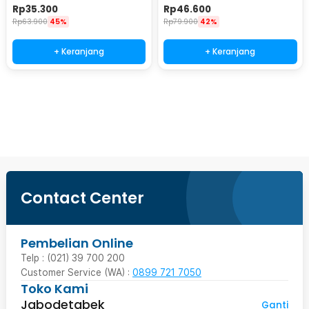
MZ085
Rp
35.300
Rp
46.600
Rp
63.900
45%
Rp
79.900
42%
+ Keranjang
+ Keranjang
Beli Sekarang
Contact Center
Pembelian Online
Telp : (021) 39 700 200
Customer Service (WA) :
0899 721 7050
Toko Kami
Jabodetabek
Ganti