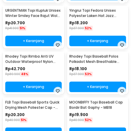
URGENTMAN Topi Kupluk Unisex
Yingrui Topi Fedora Unisex
Winter Smiley Face Rajut Wol
Polyester Laken Hat Jazz
Beanie Hat - NM-DS01
Classic Vintage - M-58
Rp
20.700
Rp
18.200
Rp
41.900
51%
Rp
37.900
52%
+ Keranjang
+ Keranjang
Rhodey Topi Rimba Anti UV
Rhodey Topi Baseball Polos
Outdoor Waterproof Nylon
Polkadot Mesh Breathable
Boonie Hat - AFS5
Katun Poliester - MZ237
Rp
42.700
Rp
18.100
Rp
80.900
48%
Rp
37.900
53%
+ Keranjang
+ Keranjang
FLB Topi Baseball Sports Quick
MOONBIFFY Topi Baseball Cap
Drying Mesh Poliester Cap -
Bordir Bat Gaphy - MB18
QEWI
Rp
20.200
Rp
19.900
Rp
40.900
51%
Rp
40.900
52%