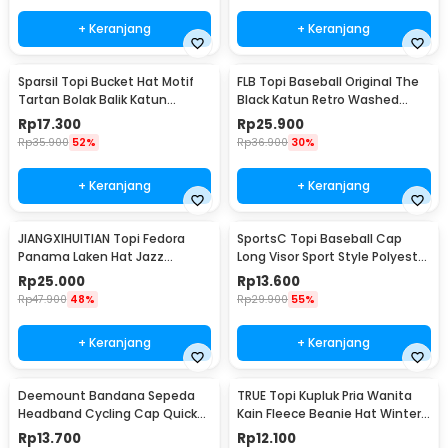
+ Keranjang
+ Keranjang
Sparsil Topi Bucket Hat Motif
FLB Topi Baseball Original The
Tartan Bolak Balik Katun
Black Katun Retro Washed
Poliester - BH58
Style Cap - F122
Rp
17.300
Rp
25.900
Rp
35.900
52%
Rp
36.900
30%
+ Keranjang
+ Keranjang
JIANGXIHUITIAN Topi Fedora
SportsC Topi Baseball Cap
Panama Laken Hat Jazz
Long Visor Sport Style Polyester
Classic Vintage - FS-219
Cap - MZ87
Rp
25.000
Rp
13.600
Rp
47.900
48%
Rp
29.900
55%
+ Keranjang
+ Keranjang
Deemount Bandana Sepeda
TRUE Topi Kupluk Pria Wanita
Headband Cycling Cap Quick
Kain Fleece Beanie Hat Winter
Dry - 22019
- EC003
Rp
13.700
Rp
12.100