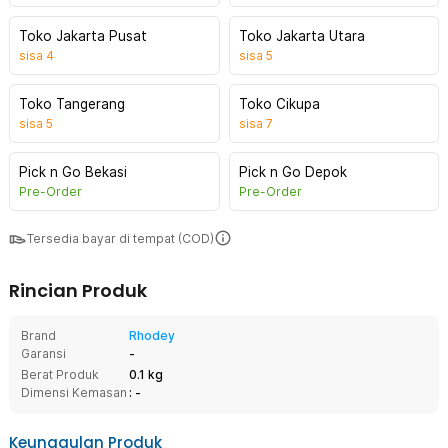
Toko Jakarta Pusat
Toko Jakarta Utara
sisa
4
sisa
5
Toko Tangerang
Toko Cikupa
sisa
5
sisa
7
Pick n Go Bekasi
Pick n Go Depok
Pre-Order
Pre-Order
Tersedia bayar di tempat (COD)
Rincian Produk
Brand
Rhodey
Garansi
-
Berat Produk
0.1 kg
Dimensi Kemasan
: -
Keunggulan Produk