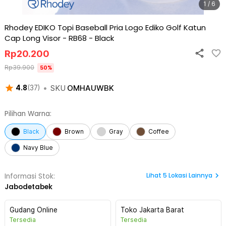
1 / 6
Rhodey EDIKO Topi Baseball Pria Logo Ediko Golf Katun
Cap Long Visor - RB68
-
Black
Rp
20.200
Rp
39.900
50
%
•
SKU
OMHAUWBK
4.8
(
37
)
Pilihan Warna:
Black
Brown
Gray
Coffee
Navy Blue
Lihat
5
Lokasi Lainnya
Informasi Stok:
Jabodetabek
Gudang Online
Toko Jakarta Barat
Tersedia
Tersedia