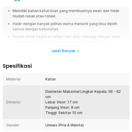
Memiliki bahan katun kuat yang membuatnya awet dan tidak
mudah rusak atau robek.
Hadir dengan banyak pilihan warna menarik yang bisa dipilih
sesuai dengan kebutuhan.
Cocok untuk kegiatan sehari-hari atau olahraga dengan visor
melengkung yang dapat mencegah wajah terkena sinar
matahari langsung.
Lebih Banyak
Kemudahan pengaturan strap untuk menyesuaikan ukuran
kepala Anda.
Spesifikasi
Detail patch minimalis pada bagian depan dibuat dengan jahitan
rapi untuk meningkatkan tampilan.
Material
Katun
Ringkasan
Diameter Maksimal Lingkar Kepala: 56 - 62
Sering beraktivitas di luar ruangan membuat kepala terasa panas dan
cm
wajah silau karena sinar matahari? Topi baseball Rhodey EDIKO hadir
Dimensi
Lebar Visor: 17 cm
sebagai solusi stylish dan nyaman untuk penggunaan sehari-hari.
Panjang Visor: 8 cm
Dengan bahan katun adem, panjang visor, serta strap dapat disesuaikan,
Tinggi: Sekitar 10 cm
topi ini cocok dipakai pria maupun wanita untuk olahraga, traveling,
hingga hangout santai.
Gender
Unisex (Pria & Wanita)
Fitur