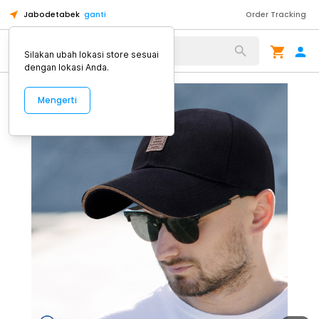
Jabodetabek
ganti
Order Tracking
Alat Kopi
Silakan ubah lokasi store sesuai
dengan lokasi Anda.
Mengerti