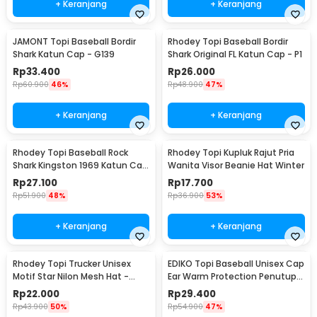
+ Keranjang
+ Keranjang
JAMONT Topi Baseball Bordir
Rhodey Topi Baseball Bordir
Shark Katun Cap - G139
Shark Original FL Katun Cap - P1
Rp
33.400
Rp
26.000
Rp
60.900
46%
Rp
48.900
47%
+ Keranjang
+ Keranjang
Rhodey Topi Baseball Rock
Rhodey Topi Kupluk Rajut Pria
Shark Kingston 1969 Katun Cap
Wanita Visor Beanie Hat Winter
- F206
Rp
27.100
Rp
17.700
Rp
51.900
48%
Rp
36.900
53%
+ Keranjang
+ Keranjang
Rhodey Topi Trucker Unisex
EDIKO Topi Baseball Unisex Cap
Motif Star Nilon Mesh Hat -
Ear Warm Protection Penutup
SMT-ZHL23
Telinga - K515
Rp
22.000
Rp
29.400
Rp
43.900
50%
Rp
54.900
47%