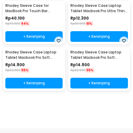
Rhodey Sleeve Case for
Rhodey Sleeve Case Laptop
MacBook Pro Touch Bar
Tablet Macbook Pro Ultra Thin
Neoprene with Pouch 15.6 Inch
2mm 14 Inch - RE214
Rp
40.100
Rp
12.300
- YG6005
Rp
70.900
44%
Rp
30.900
61%
+ Keranjang
+ Keranjang
Rhodey Sleeve Case Laptop
Rhodey Sleeve Case Laptop
Tablet Macbook Pro Soft
Tablet Macbook Pro Soft
Protection Felt 12 Inch - MR24
Protection Felt 14 Inch - MR24
Rp
14.900
Rp
14.900
Rp
32.900
55%
Rp
32.900
55%
+ Keranjang
+ Keranjang
Ingatkan Saya