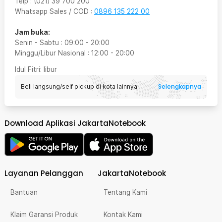
Telp
:
(021) 39 700 200
Whatsapp Sales / COD
:
0896 135 222 00
Jam buka:
Senin - Sabtu
:
09:00
-
20:00
Minggu/Libur Nasional
:
12:00
-
20:00
Idul Fitri
: libur
Selengkapnya
Beli langsung/self pickup di kota lainnya
Download Aplikasi JakartaNotebook
Layanan Pelanggan
JakartaNotebook
Bantuan
Tentang Kami
Klaim Garansi Produk
Kontak Kami