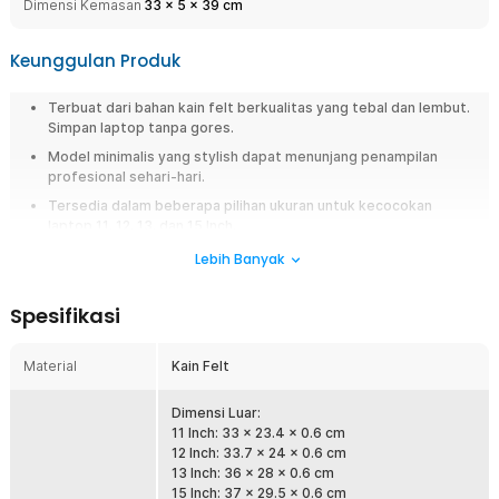
Dimensi Kemasan
33
x
5
x
39
cm
Keunggulan Produk
Terbuat dari bahan kain felt berkualitas yang tebal dan lembut.
Simpan laptop tanpa gores.
Model minimalis yang stylish dapat menunjang penampilan
profesional sehari-hari.
Tersedia dalam beberapa pilihan ukuran untuk kecocokan
laptop 11, 12, 13, dan 15 Inch.
Lebih Banyak
Overview
Sarung laptop berbahan felt berbulu, desain stylish, dan tersedia dalam
Spesifikasi
berbagai ukuran. Rhodey sleeve case menjaga perangkat Anda tetap
aman dan tampil profesional.
Material
Kain Felt
Fitur
Dimensi Luar:
Bahan Berkualitas
11 Inch: 33 x 23.4 x 0.6 cm
Terbuat dari kain felt dengan tekstur berbulu yang memberikan
12 Inch: 33.7 x 24 x 0.6 cm
kesan elegan dan berkelas. Bagian dalam case juga dilapisi felt
13 Inch: 36 x 28 x 0.6 cm
halus sehingga tidak membuat bodi laptop tergores saat disimpan
15 Inch: 37 x 29.5 x 0.6 cm