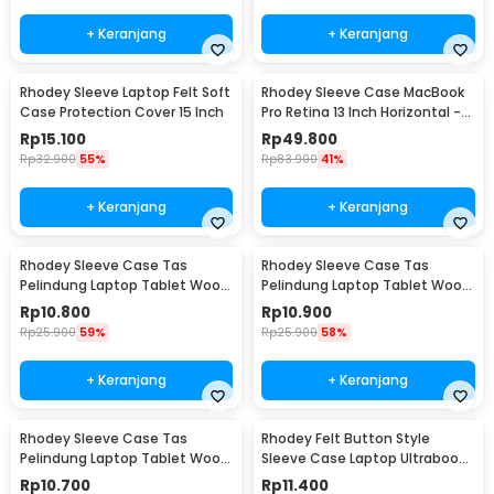
+ Keranjang
+ Keranjang
Rhodey Sleeve Laptop Felt Soft
Rhodey Sleeve Case MacBook
Case Protection Cover 15 Inch
Pro Retina 13 Inch Horizontal -
C2202
Rp
15.100
Rp
49.800
Rp
32.900
55%
Rp
83.900
41%
+ Keranjang
+ Keranjang
Rhodey Sleeve Case Tas
Rhodey Sleeve Case Tas
Pelindung Laptop Tablet Wool
Pelindung Laptop Tablet Wool
Felt 11 Inch - DA98
Felt 15 Inch - DA98
Rp
10.800
Rp
10.900
Rp
25.900
59%
Rp
25.900
58%
+ Keranjang
+ Keranjang
Rhodey Sleeve Case Tas
Rhodey Felt Button Style
Pelindung Laptop Tablet Wool
Sleeve Case Laptop Ultrabook
Felt 13 Inch - DA98
11 Inch - DA58
Rp
10.700
Rp
11.400