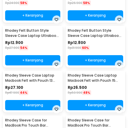
Rp
24.900
58%
Rp
26.900
58%
+ Keranjang
+ Keranjang
Rhodey Felt Button Style
Rhodey Felt Button Style
Sleeve Case Laptop Ultrabook
Sleeve Case Laptop Ultrabook
13 Inch - DA58
15 Inch - DA58
Rp
12.900
Rp
12.800
Rp
27.900
54%
Rp
31.900
60%
+ Keranjang
+ Keranjang
Rhodey Sleeve Case Laptop
Rhodey Sleeve Case Laptop
Macbook Felt with Pouch 13
Macbook Felt with Pouch 15
Inch - AK01
Inch - AK01
Rp
27.100
Rp
26.500
Rp
47.900
44%
Rp
50.900
48%
+ Keranjang
+ Keranjang
Rhodey Sleeve Case for
Rhodey Sleeve Case for
MacBook Pro Touch Bar
MacBook Pro Touch Bar