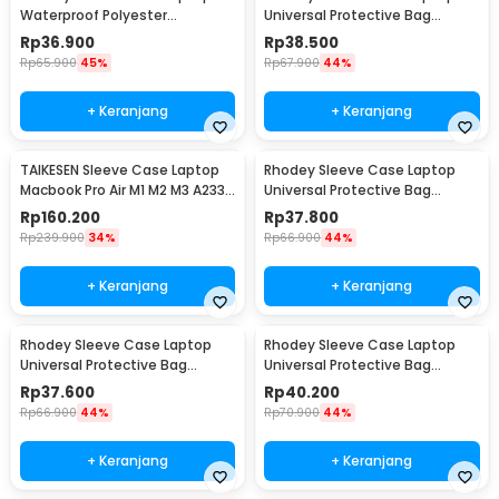
Waterproof Polyester
Universal Protective Bag
Neoprene Bag 15.6 Inch - L123F
Neoprene with Pouch 11 Inch -
Rp
36.900
Rp
38.500
AK03
Rp
65.900
45%
Rp
67.900
44%
+ Keranjang
+ Keranjang
TAIKESEN Sleeve Case Laptop
Rhodey Sleeve Case Laptop
Macbook Pro Air M1 M2 M3 A2337
Universal Protective Bag
A2338 13 Inch - PW42
Neoprene with Pouch 13 Inch -
Rp
160.200
Rp
37.800
AK03
Rp
239.900
34%
Rp
66.900
44%
+ Keranjang
+ Keranjang
Rhodey Sleeve Case Laptop
Rhodey Sleeve Case Laptop
Universal Protective Bag
Universal Protective Bag
Neoprene with Pouch 14 Inch -
Neoprene with Pouch 15 Inch -
Rp
37.600
Rp
40.200
AK03
AK03
Rp
66.900
44%
Rp
70.900
44%
+ Keranjang
+ Keranjang