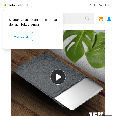
Jabodetabek
ganti
Order Tracking
Alat Kopi
Silakan ubah lokasi store sesuai
dengan lokasi Anda.
Mengerti