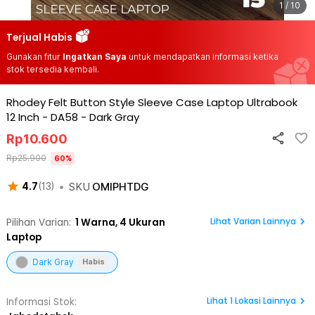
1 / 10
Terjual Habis
Gunakan fitur
Ingatkan Saya
untuk mendapatkan informasi ketika
stok tersedia kembali.
Rhodey Felt Button Style Sleeve Case Laptop Ultrabook
12 Inch - DA58
-
Dark Gray
Rp
10.600
Rp
25.900
60
%
•
SKU
OMIPHTDG
4.7
(
13
)
Lihat Varian Lainnya
Pilihan Varian:
1
Warna,
4 Ukuran
Laptop
Dark Gray
Habis
Lihat
1
Lokasi Lainnya
Informasi Stok: