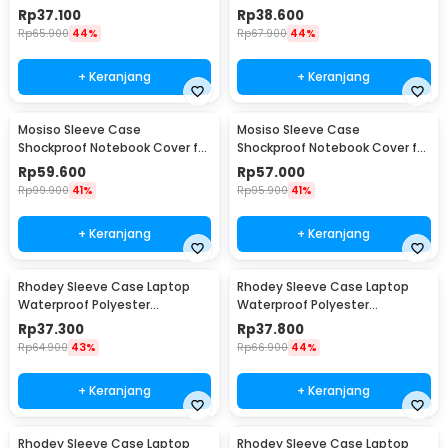
Neoprene with Pouch 13 Inch -
Neoprene with Pouch 14 Inch -
Rp
37.100
Rp
38.600
YG6005
YG6005
Rp
65.900
44%
Rp
67.900
44%
+ Keranjang
+ Keranjang
Mosiso Sleeve Case
Mosiso Sleeve Case
Shockproof Notebook Cover for
Shockproof Notebook Cover for
Laptop 13 Inch - C0412
Laptop 15.6 Inch - C0412
Rp
59.600
Rp
57.000
Rp
99.900
41%
Rp
95.900
41%
+ Keranjang
+ Keranjang
Rhodey Sleeve Case Laptop
Rhodey Sleeve Case Laptop
Waterproof Polyester
Waterproof Polyester
Neoprene Bag 11/12 Inch - L123F
Neoprene Bag 13 Inch - L123F
Rp
37.300
Rp
37.800
Rp
64.900
43%
Rp
66.900
44%
+ Keranjang
+ Keranjang
Rhodey Sleeve Case Laptop
Rhodey Sleeve Case Laptop