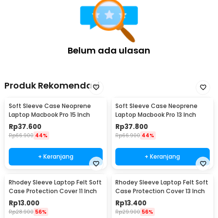
Belum ada ulasan
Produk Rekomendasi
Soft Sleeve Case Neoprene
Soft Sleeve Case Neoprene
Laptop Macbook Pro 15 Inch
Laptop Macbook Pro 13 Inch
Rp
37.600
Rp
37.800
Rp
66.900
44%
Rp
66.900
44%
+ Keranjang
+ Keranjang
Rhodey Sleeve Laptop Felt Soft
Rhodey Sleeve Laptop Felt Soft
Case Protection Cover 11 Inch
Case Protection Cover 13 Inch
Rp
13.000
Rp
13.400
Rp
28.900
56%
Rp
29.900
56%