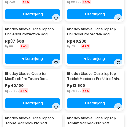
Rp
239.900
34%
Rp
66.900
44%
+ Keranjang
+ Keranjang
Rhodey Sleeve Case Laptop
Rhodey Sleeve Case Laptop
Universal Protective Bag
Universal Protective Bag
Neoprene with Pouch 14 Inch -
Neoprene with Pouch 15 Inch -
Rp
37.600
Rp
40.200
AK03
AK03
Rp
66.900
44%
Rp
70.900
44%
+ Keranjang
+ Keranjang
Rhodey Sleeve Case for
Rhodey Sleeve Case Laptop
MacBook Pro Touch Bar
Tablet Macbook Pro Ultra Thin
Neoprene with Pouch 15.6 Inch
2mm 14 Inch - RE214
Rp
40.100
Rp
13.500
- YG6005
Rp
70.900
44%
Rp
29.900
55%
+ Keranjang
+ Keranjang
Rhodey Sleeve Case Laptop
Rhodey Sleeve Case Laptop
Tablet Macbook Pro Soft
Tablet Macbook Pro Soft