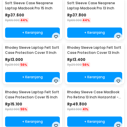
Soft Sleeve Case Neoprene
Soft Sleeve Case Neoprene
Laptop Macbook Pro 15 Inch
Laptop Macbook Pro 13 Inch
Rp
37.600
Rp
37.800
Rp
66.900
44%
Rp
66.900
44%
+ Keranjang
+ Keranjang
Rhodey Sleeve Laptop Felt Soft
Rhodey Sleeve Laptop Felt Soft
Case Protection Cover 11 Inch
Case Protection Cover 13 Inch
Rp
13.000
Rp
13.400
Rp
28.900
56%
Rp
29.900
56%
+ Keranjang
+ Keranjang
Rhodey Sleeve Laptop Felt Soft
Rhodey Sleeve Case MacBook
Case Protection Cover 15 Inch
Pro Retina 13 Inch Horizontal -
C2202
Rp
15.100
Rp
49.800
Rp
32.900
55%
Rp
83.900
41%
+ Keranjang
+ Keranjang