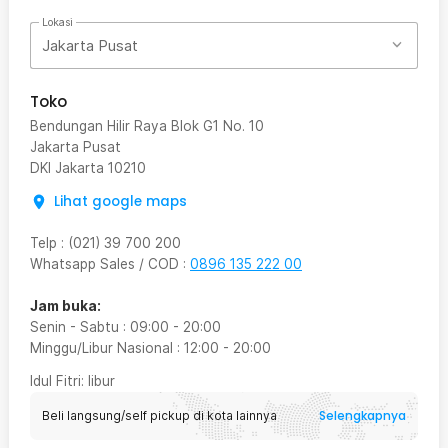
Lokasi
Jakarta Pusat
Toko
Bendungan Hilir Raya Blok G1 No. 10
Jakarta Pusat
DKI Jakarta
10210
Lihat google maps
Telp
:
(021) 39 700 200
Whatsapp Sales / COD
:
0896 135 222 00
Jam buka:
Senin - Sabtu
:
09:00
-
20:00
Minggu/Libur Nasional
:
12:00
-
20:00
Idul Fitri
: libur
Selengkapnya
Beli langsung/self pickup di kota lainnya