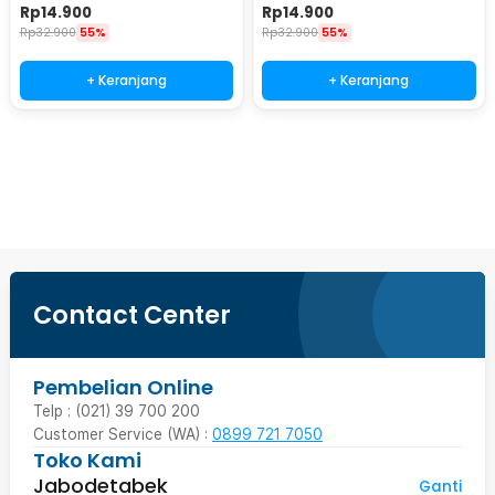
Protection Felt 12 Inch - MR24
Protection Felt 14 Inch - MR24
Rp
14.900
Rp
14.900
Rp
32.900
55%
Rp
32.900
55%
+ Keranjang
+ Keranjang
Beli Sekarang
Contact Center
Pembelian Online
Telp : (021) 39 700 200
Customer Service (WA) :
0899 721 7050
Toko Kami
Jabodetabek
Ganti