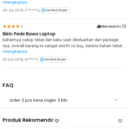
Selengkapnya
Kurangnya hanya ukurannya saja. Disebutnya 13 inch, tapi
kebesaran untuk Macbook 13" saya. Overall, cukup dan lumayan.
09 Jun 2019
,
F*****a
Verified Buyer
Membantu (
1
)
Bikin Pede Bawa Laptop
bahannya cukup tebal dan kaku saat dikeluarkan dari package
nya. overall barang ini sangat worth to buy, karena bahan tebal
Selengkapnya
dan halus. catatan saja, jangan pernah sampai ke lipat nanti
terlihat jelek hehe
20 Oct 2018
,
A*****i
Verified Buyer
FAQ
order 3 pcs kena ongkir 3 kilo
Produk Rekomendasi