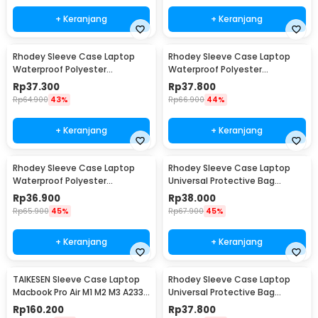
+ Keranjang
+ Keranjang
Rhodey Sleeve Case Laptop
Rhodey Sleeve Case Laptop
Waterproof Polyester
Waterproof Polyester
Neoprene Bag 11/12 Inch - L123F
Neoprene Bag 13 Inch - L123F
Rp
37.300
Rp
37.800
Rp
64.900
43%
Rp
66.900
44%
+ Keranjang
+ Keranjang
Rhodey Sleeve Case Laptop
Rhodey Sleeve Case Laptop
Waterproof Polyester
Universal Protective Bag
Neoprene Bag 15.6 Inch - L123F
Neoprene with Pouch 11 Inch -
Rp
36.900
Rp
38.000
AK03
Rp
65.900
45%
Rp
67.900
45%
+ Keranjang
+ Keranjang
TAIKESEN Sleeve Case Laptop
Rhodey Sleeve Case Laptop
Macbook Pro Air M1 M2 M3 A2337
Universal Protective Bag
A2338 13 Inch - PW42
Neoprene with Pouch 13 Inch -
Rp
160.200
Rp
37.800
AK03