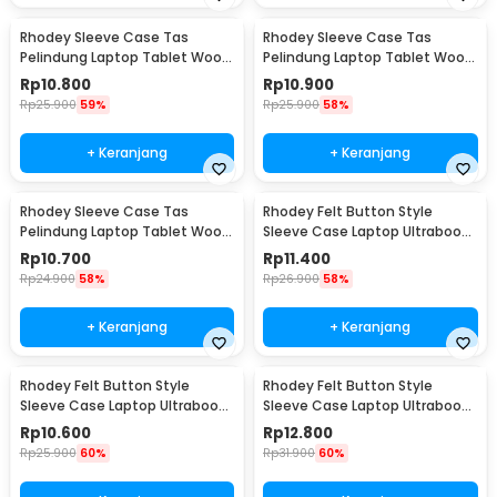
Rhodey Sleeve Case Tas
Rhodey Sleeve Case Tas
Pelindung Laptop Tablet Wool
Pelindung Laptop Tablet Wool
Felt 11 Inch - DA98
Felt 15 Inch - DA98
Rp
10.800
Rp
10.900
Rp
25.900
59%
Rp
25.900
58%
+ Keranjang
+ Keranjang
Rhodey Sleeve Case Tas
Rhodey Felt Button Style
Pelindung Laptop Tablet Wool
Sleeve Case Laptop Ultrabook
Felt 13 Inch - DA98
11 Inch - DA58
Rp
10.700
Rp
11.400
Rp
24.900
58%
Rp
26.900
58%
+ Keranjang
+ Keranjang
Rhodey Felt Button Style
Rhodey Felt Button Style
Sleeve Case Laptop Ultrabook
Sleeve Case Laptop Ultrabook
12 Inch - DA58
15 Inch - DA58
Rp
10.600
Rp
12.800
Rp
25.900
60%
Rp
31.900
60%