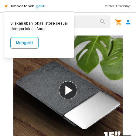
Jabodetabek
ganti
Order Tracking
Alat Kopi
Silakan ubah lokasi store sesuai
dengan lokasi Anda.
Mengerti