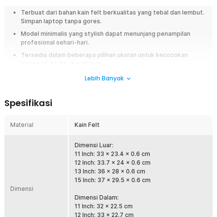
Terbuat dari bahan kain felt berkualitas yang tebal dan lembut.
Simpan laptop tanpa gores.
Model minimalis yang stylish dapat menunjang penampilan
profesional sehari-hari.
Tersedia dalam beberapa pilihan ukuran untuk kecocokan
laptop 11, 12, 13, dan 15 Inch.
Lebih Banyak
Overview
Sarung laptop berbahan felt berbulu, desain stylish, dan tersedia dalam
Spesifikasi
berbagai ukuran. Rhodey sleeve case menjaga perangkat Anda tetap
aman dan tampil profesional.
Material
Kain Felt
Fitur
Dimensi Luar:
Bahan Berkualitas
11 Inch: 33 x 23.4 x 0.6 cm
Terbuat dari kain felt dengan tekstur berbulu yang memberikan
12 Inch: 33.7 x 24 x 0.6 cm
kesan elegan dan berkelas. Bagian dalam case juga dilapisi felt
13 Inch: 36 x 28 x 0.6 cm
halus sehingga tidak membuat bodi laptop tergores saat disimpan
15 Inch: 37 x 29.5 x 0.6 cm
di dalam sleeve.
Dimensi
Dimensi Dalam:
Sarung Pelindung Gadget
11 Inch: 32 x 22.5 cm
Bawa perangkat dengan sleeve case untuk proteksi maksimal, atau
12 Inch: 33 x 22.7 cm