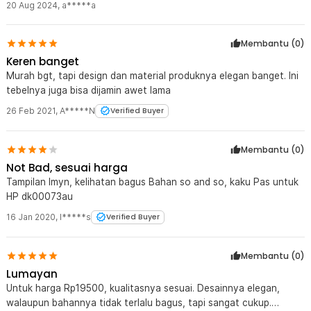
20 Aug 2024
,
a*****a
Membantu (
0
)
Keren banget
Murah bgt, tapi design dan material produknya elegan banget. Ini
tebelnya juga bisa dijamin awet lama
26 Feb 2021
,
A*****N
Verified Buyer
Membantu (
0
)
Not Bad, sesuai harga
Tampilan lmyn, kelihatan bagus Bahan so and so, kaku Pas untuk
HP dk00073au
16 Jan 2020
,
l*****s
Verified Buyer
Membantu (
0
)
Lumayan
Untuk harga Rp19500, kualitasnya sesuai. Desainnya elegan,
walaupun bahannya tidak terlalu bagus, tapi sangat cukup.