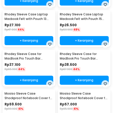
+ Keranjang
+ Keranjang
Rhodey Sleeve Case Laptop
Rhodey Sleeve Case Laptop
Macbook Felt with Pouch 13
Macbook Felt with Pouch 15
Inch - AK01
Inch - AK01
Rp
27.100
Rp
26.500
Rp
47.900
44%
Rp
50.900
48%
+ Keranjang
+ Keranjang
Rhodey Sleeve Case for
Rhodey Sleeve Case for
MacBook Pro Touch Bar
MacBook Pro Touch Bar
Neoprene with Pouch 13 Inch -
Neoprene with Pouch 14 Inch -
Rp
37.100
Rp
38.600
YG6005
YG6005
Rp
65.900
44%
Rp
67.900
44%
+ Keranjang
+ Keranjang
Mosiso Sleeve Case
Mosiso Sleeve Case
Shockproof Notebook Cover for
Shockproof Notebook Cover for
Laptop 13 Inch - C0412
Laptop 15.6 Inch - C0412
Rp
59.600
Rp
57.000
Rp
99.900
41%
Rp
95.900
41%