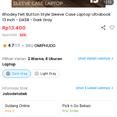
1 / 10
Rhodey Felt Button Style Sleeve Case Laptop Ultrabook
13 Inch - DA58
-
Dark Gray
Rp
13.400
Rp
27.900
52
%
•
SKU
OMIPHUDG
4.7
(
13
)
Lihat Varian Lainnya
Pilihan Varian:
2
Warna,
4 Ukuran
Laptop
Dark Gray
Light Gray
Lihat
3
Lokasi Lainnya
Informasi Stok:
Jabodetabek
Gudang Online
Pick n Go Bekasi
sisa
3
Pre-Order