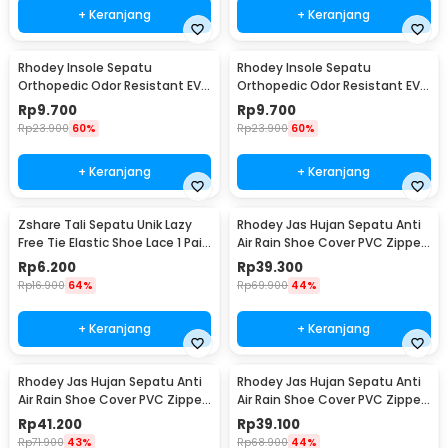
+ Keranjang
+ Keranjang
Rhodey Insole Sepatu
Rhodey Insole Sepatu
Orthopedic Odor Resistant EVA
Orthopedic Odor Resistant EVA
Foam 41 - Y3Y27
Foam 42 - Y3Y27
Rp
9.700
Rp
9.700
Rp
23.900
60%
Rp
23.900
60%
+ Keranjang
+ Keranjang
Zshare Tali Sepatu Unik Lazy
Rhodey Jas Hujan Sepatu Anti
Free Tie Elastic Shoe Lace 1 Pair
Air Rain Shoe Cover PVC Zipper
- T10
Reflector XL - H-212
Rp
6.200
Rp
39.300
Rp
16.900
64%
Rp
69.900
44%
+ Keranjang
+ Keranjang
Rhodey Jas Hujan Sepatu Anti
Rhodey Jas Hujan Sepatu Anti
Air Rain Shoe Cover PVC Zipper
Air Rain Shoe Cover PVC Zipper
Reflector S - H-212
Reflector M - H-212
Rp
41.200
Rp
39.100
Rp
71.900
43%
Rp
68.900
44%