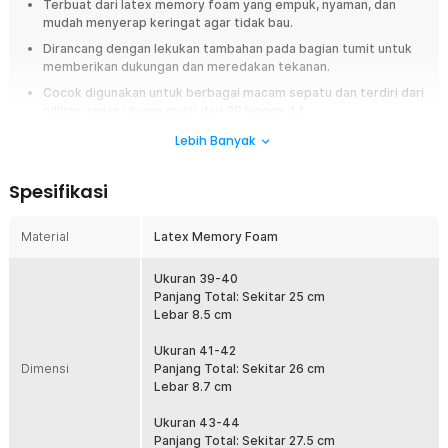
Terbuat dari latex memory foam yang empuk, nyaman, dan
mudah menyerap keringat agar tidak bau.
Dirancang dengan lekukan tambahan pada bagian tumit untuk
memberikan dukungan dan meredakan tekanan.
Cocok digunakan untuk berbagai macam sepatu dan terdiri dari
pilihan varian ukuran mulai dari 39 hingga 44.
Lebih Banyak
Overview
Kaki Anda mudah pegal, lecet, atau muncul bau tidak sedap setelah
Spesifikasi
memakai sepatu seharian? Saatnya gunakan insole sepatu orthopedic
dari Rhodey. Insole ini hadir dengan material latex memory foam yang
empuk serta desain breathable untuk membantu meningkatkan
Material
Latex Memory Foam
kenyamanan setiap langkah. Dengan insole sepatu ini, aktivitas bekerja,
berjalan jauh, maupun berolahraga terasa lebih nyaman sepanjang hari.
Ukuran 39-40
Panjang Total: Sekitar 25 cm
Fitur
Lebar 8.5 cm
Insole Empuk dan Nyaman
Ukuran 41-42
Menggunakan material latex memory foam yang lembut sehingga
Dimensi
Panjang Total: Sekitar 26 cm
memberikan bantalan nyaman pada telapak kaki. Material ini
Lebar 8.7 cm
membantu mengikuti bentuk pijakan kaki sehingga langkah terasa
lebih stabil dan nyaman. Sensasi empuk membantu mengurangi
Ukuran 43-44
rasa lelah saat digunakan untuk berjalan, berlari, maupun berdiri
Panjang Total: Sekitar 27.5 cm