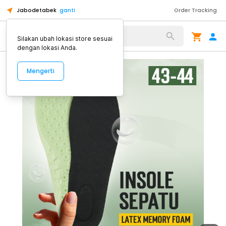
Jabodetabek
ganti
Order Tracking
Alat Kopi
Silakan ubah lokasi store sesuai
dengan lokasi Anda.
Mengerti