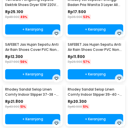
Elektrik Shoes Dryer 10W 220V
Badan Pria Wanita 3 Layer All
EU Plug - TPS2
Size - C-728
Rp
25.100
Rp
17.500
Rp
48.900
49%
Rp
36.900
53%
+ Keranjang
+ Keranjang
SAFEBET Jas Hujan Sepatu Anti
SAFEBET Jas Hujan Sepatu Anti
Air Rain Shoes Cover PVC Non
Air Rain Shoes Cover PVC Non
Slip Strap M 37-39 - H-101
Slip Strap XL 42-43 - H-101
Rp
12.300
Rp
11.800
Rp
27.900
56%
Rp
26.900
57%
+ Keranjang
+ Keranjang
Rhodey Sandal Selop Linen
Rhodey Sandal Selop Linen
Comfy Indoor Slipper 37-38 -
Comfy Indoor Slipper 39-40 -
YT22
YT22
Rp
21.800
Rp
20.300
Rp
43.900
51%
Rp
40.900
51%
+ Keranjang
+ Keranjang