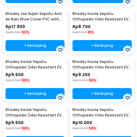
Rhodey Jas Hujan Sepatu Anti
Rhodey Insole Sepatu
Air Rain Shoe Cover PVC with
Orthopedic Odor Resistant EVA
Zipper XL - F-300
Foam 35 - Y3Y27
Rp
17.900
Rp
8.700
Rp
36.900
52%
Rp
21.900
61%
+ Keranjang
+ Keranjang
Rhodey Insole Sepatu
Rhodey Insole Sepatu
Orthopedic Odor Resistant EVA
Orthopedic Odor Resistant EVA
Foam 37 - Y3Y27
Foam 38 - Y3Y27
Rp
9.500
Rp
9.200
Rp
22.900
59%
Rp
22.900
60%
+ Keranjang
+ Keranjang
Rhodey Insole Sepatu
Rhodey Insole Sepatu
Orthopedic Odor Resistant EVA
Orthopedic Odor Resistant EVA
Foam 39 - Y3Y27
Foam 40 - Y3Y27
Rp
9.500
Rp
10.000
Rp
22.900
59%
Rp
23.900
59%