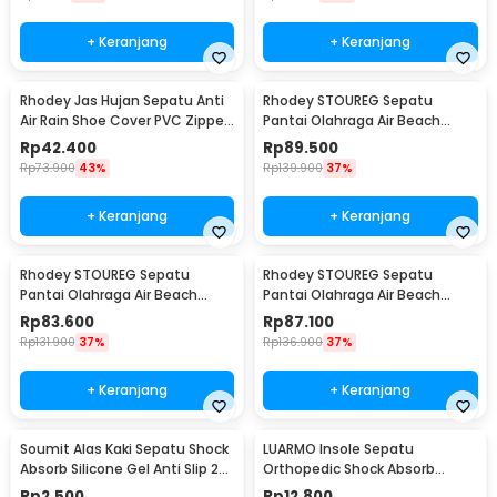
+ Keranjang
+ Keranjang
Rhodey Jas Hujan Sepatu Anti
Rhodey STOUREG Sepatu
Air Rain Shoe Cover PVC Zipper
Pantai Olahraga Air Beach
Reflector L - H-212
Shoes 42 - 6688
Rp
42.400
Rp
89.500
Rp
73.900
43%
Rp
139.900
37%
+ Keranjang
+ Keranjang
Rhodey STOUREG Sepatu
Rhodey STOUREG Sepatu
Pantai Olahraga Air Beach
Pantai Olahraga Air Beach
Shoes 43 - 6688
Shoes 44 - 6688
Rp
83.600
Rp
87.100
Rp
131.900
37%
Rp
136.900
37%
+ Keranjang
+ Keranjang
Soumit Alas Kaki Sepatu Shock
LUARMO Insole Sepatu
Absorb Silicone Gel Anti Slip 2
Orthopedic Shock Absorb
PCS - MJ003
Cushioned EVA Foam M - L3
Rp
2.500
Rp
12.800