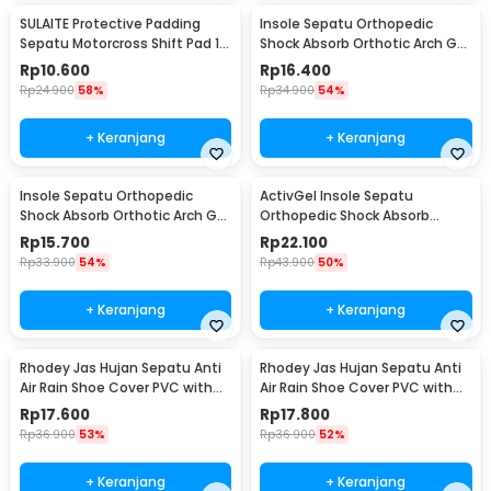
SULAITE Protective Padding
Insole Sepatu Orthopedic
Sepatu Motorcross Shift Pad 1
Shock Absorb Orthotic Arch Gel
PCS - GT-106
Foam S - ZYD17
Rp
10.600
Rp
16.400
Rp
24.900
58%
Rp
34.900
54%
+ Keranjang
+ Keranjang
Insole Sepatu Orthopedic
ActivGel Insole Sepatu
Shock Absorb Orthotic Arch Gel
Orthopedic Shock Absorb
Foam L - ZYD17
Silicone Gel S
Rp
15.700
Rp
22.100
Rp
33.900
54%
Rp
43.900
50%
+ Keranjang
+ Keranjang
Rhodey Jas Hujan Sepatu Anti
Rhodey Jas Hujan Sepatu Anti
Air Rain Shoe Cover PVC with
Air Rain Shoe Cover PVC with
Zipper M - F-300
Zipper L - F-300
Rp
17.600
Rp
17.800
Rp
36.900
53%
Rp
36.900
52%
+ Keranjang
+ Keranjang