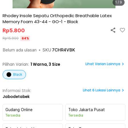
1 / 9
Rhodey Insole Sepatu Orthopedic Breathable Latex
Memory Foam 43-44 - GO-1
-
Black
Rp
5.800
Rp
15.900
64
%
Belum ada ulasan
•
SKU
7CHR4VBK
Lihat Varian Lainnya
Pilihan Varian:
1
Warna,
3 Size
Black
Lihat
6
Lokasi Lainnya
Informasi Stok:
Jabodetabek
Gudang Online
Toko Jakarta Pusat
Tersedia
Tersedia