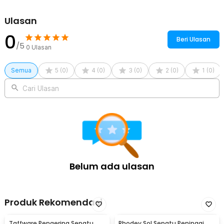
Kelengkapan Produk
Ulasan
Rincian yang Anda dapatkan untuk pembelian produk ini:
1 x Pasang Rhodey Insole Sepatu Orthopedic Breathable Latex
0
Beri Ulasan
Memory Foam - GO1
/5
0
Ulasan
Semua
5
(
0
)
4
(
0
)
3
(
0
)
2
(
0
)
1
(
0
)
Cari Ulasan
Belum ada ulasan
Produk Rekomendasi
Taffware Pengering Sepatu
Rhodey Sol Sepatu Peninggi