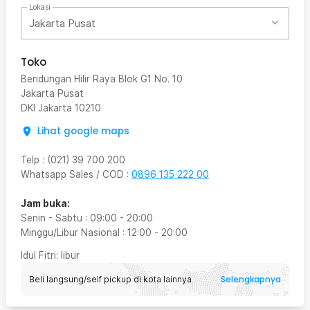
Lokasi
Jakarta Pusat
Toko
Bendungan Hilir Raya Blok G1 No. 10
Jakarta Pusat
DKI Jakarta
10210
Lihat google maps
Telp
:
(021) 39 700 200
Whatsapp Sales / COD
:
0896 135 222 00
Jam buka:
Senin - Sabtu
:
09:00
-
20:00
Minggu/Libur Nasional
:
12:00
-
20:00
Idul Fitri
: libur
Selengkapnya
Beli langsung/self pickup di kota lainnya