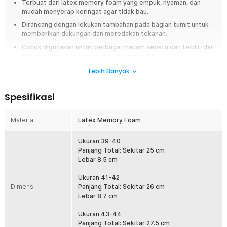
Terbuat dari latex memory foam yang empuk, nyaman, dan
mudah menyerap keringat agar tidak bau.
Dirancang dengan lekukan tambahan pada bagian tumit untuk
memberikan dukungan dan meredakan tekanan.
Cocok digunakan untuk berbagai macam sepatu dan terdiri dari
pilihan varian ukuran mulai dari 39 hingga 44.
Lebih Banyak
Overview
Kaki Anda mudah pegal, lecet, atau muncul bau tidak sedap setelah
Spesifikasi
memakai sepatu seharian? Saatnya gunakan insole sepatu orthopedic
dari Rhodey. Insole ini hadir dengan material latex memory foam yang
empuk serta desain breathable untuk membantu meningkatkan
Material
Latex Memory Foam
kenyamanan setiap langkah. Dengan insole sepatu ini, aktivitas bekerja,
berjalan jauh, maupun berolahraga terasa lebih nyaman sepanjang hari.
Ukuran 39-40
Panjang Total: Sekitar 25 cm
Fitur
Lebar 8.5 cm
Insole Empuk dan Nyaman
Ukuran 41-42
Menggunakan material latex memory foam yang lembut sehingga
Dimensi
Panjang Total: Sekitar 26 cm
memberikan bantalan nyaman pada telapak kaki. Material ini
Lebar 8.7 cm
membantu mengikuti bentuk pijakan kaki sehingga langkah terasa
lebih stabil dan nyaman. Sensasi empuk membantu mengurangi
Ukuran 43-44
rasa lelah saat digunakan untuk berjalan, berlari, maupun berdiri
Panjang Total: Sekitar 27.5 cm