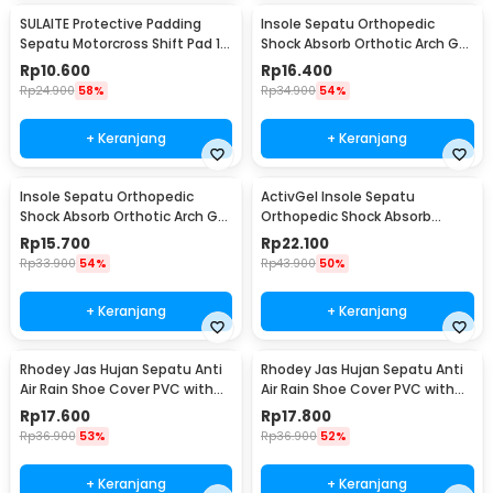
SULAITE Protective Padding
Insole Sepatu Orthopedic
Sepatu Motorcross Shift Pad 1
Shock Absorb Orthotic Arch Gel
PCS - GT-106
Foam S - ZYD17
Rp
10.600
Rp
16.400
Rp
24.900
58%
Rp
34.900
54%
+ Keranjang
+ Keranjang
Insole Sepatu Orthopedic
ActivGel Insole Sepatu
Shock Absorb Orthotic Arch Gel
Orthopedic Shock Absorb
Foam L - ZYD17
Silicone Gel S
Rp
15.700
Rp
22.100
Rp
33.900
54%
Rp
43.900
50%
+ Keranjang
+ Keranjang
Rhodey Jas Hujan Sepatu Anti
Rhodey Jas Hujan Sepatu Anti
Air Rain Shoe Cover PVC with
Air Rain Shoe Cover PVC with
Zipper M - F-300
Zipper L - F-300
Rp
17.600
Rp
17.800
Rp
36.900
53%
Rp
36.900
52%
+ Keranjang
+ Keranjang