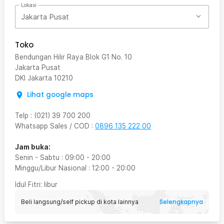
Lokasi
Jakarta Pusat
Toko
Bendungan Hilir Raya Blok G1 No. 10
Jakarta Pusat
DKI Jakarta
10210
Lihat google maps
Telp
:
(021) 39 700 200
Whatsapp Sales / COD
:
0896 135 222 00
Jam buka:
Senin - Sabtu
:
09:00
-
20:00
Minggu/Libur Nasional
:
12:00
-
20:00
Idul Fitri
: libur
Selengkapnya
Beli langsung/self pickup di kota lainnya