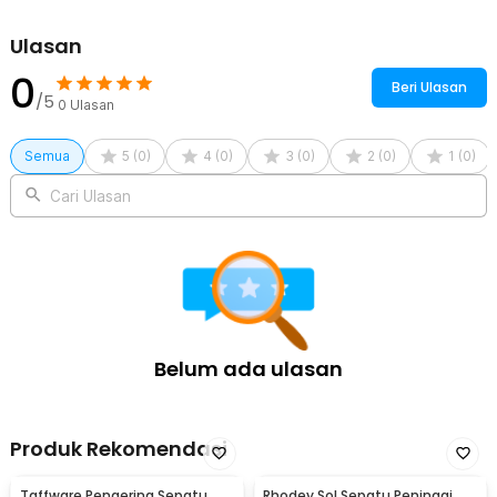
Kelengkapan Produk
Ulasan
Rincian yang Anda dapatkan untuk pembelian produk ini:
1 x Pasang Rhodey Insole Sepatu Orthopedic Breathable Latex
0
Beri Ulasan
Memory Foam - GO1
/5
0
Ulasan
Semua
5
(
0
)
4
(
0
)
3
(
0
)
2
(
0
)
1
(
0
)
Cari Ulasan
Belum ada ulasan
Produk Rekomendasi
Taffware Pengering Sepatu
Rhodey Sol Sepatu Peninggi