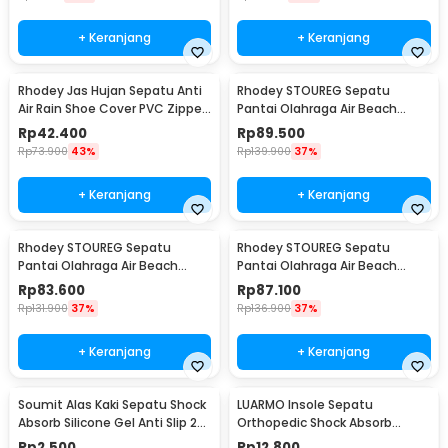
+ Keranjang
+ Keranjang
Rhodey Jas Hujan Sepatu Anti
Rhodey STOUREG Sepatu
Air Rain Shoe Cover PVC Zipper
Pantai Olahraga Air Beach
Reflector L - H-212
Shoes 42 - 6688
Rp
42.400
Rp
89.500
Rp
73.900
43%
Rp
139.900
37%
+ Keranjang
+ Keranjang
Rhodey STOUREG Sepatu
Rhodey STOUREG Sepatu
Pantai Olahraga Air Beach
Pantai Olahraga Air Beach
Shoes 43 - 6688
Shoes 44 - 6688
Rp
83.600
Rp
87.100
Rp
131.900
37%
Rp
136.900
37%
+ Keranjang
+ Keranjang
Soumit Alas Kaki Sepatu Shock
LUARMO Insole Sepatu
Absorb Silicone Gel Anti Slip 2
Orthopedic Shock Absorb
PCS - MJ003
Cushioned EVA Foam M - L3
Rp
2.500
Rp
12.800