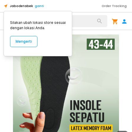
Jabodetabek
ganti
Order Tracking
Alat Kopi
Silakan ubah lokasi store sesuai
dengan lokasi Anda.
Mengerti