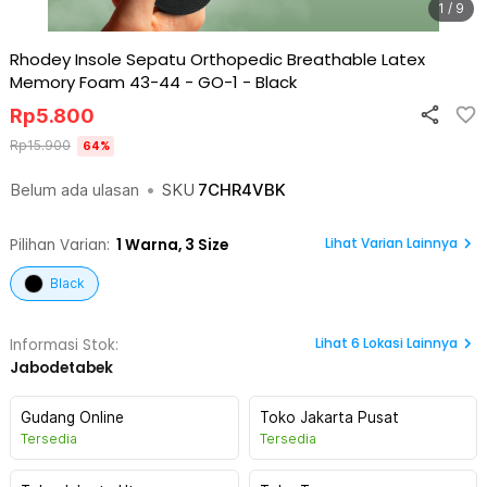
1 / 9
Rhodey Insole Sepatu Orthopedic Breathable Latex
Memory Foam 43-44 - GO-1
-
Black
Rp
5.800
Rp
15.900
64
%
Belum ada ulasan
•
SKU
7CHR4VBK
Lihat Varian Lainnya
Pilihan Varian:
1
Warna,
3 Size
Black
Lihat
6
Lokasi Lainnya
Informasi Stok:
Jabodetabek
Gudang Online
Toko Jakarta Pusat
Tersedia
Tersedia