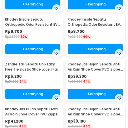
+ Keranjang
+ Keranjang
Rhodey Insole Sepatu
Rhodey Insole Sepatu
Orthopedic Odor Resistant EVA
Orthopedic Odor Resistant EVA
Foam 41 - Y3Y27
Foam 42 - Y3Y27
Rp
9.700
Rp
9.700
Rp
23.900
60%
Rp
23.900
60%
+ Keranjang
+ Keranjang
Zshare Tali Sepatu Unik Lazy
Rhodey Jas Hujan Sepatu Anti
Free Tie Elastic Shoe Lace 1 Pair
Air Rain Shoe Cover PVC Zipper
- T10
Reflector XL - H-212
Rp
6.200
Rp
39.300
Rp
16.900
64%
Rp
69.900
44%
+ Keranjang
+ Keranjang
Rhodey Jas Hujan Sepatu Anti
Rhodey Jas Hujan Sepatu Anti
Air Rain Shoe Cover PVC Zipper
Air Rain Shoe Cover PVC Zipper
Reflector S - H-212
Reflector M - H-212
Rp
41.200
Rp
39.100
Rp
71.900
43%
Rp
68.900
44%