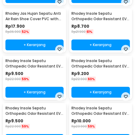
Rhodey Jas Hujan Sepatu Anti
Rhodey Insole Sepatu
Air Rain Shoe Cover PVC with
Orthopedic Odor Resistant EVA
Zipper XL - F-300
Foam 35 - Y3Y27
Rp
17.900
Rp
8.700
Rp
36.900
52%
Rp
21.900
61%
+ Keranjang
+ Keranjang
Rhodey Insole Sepatu
Rhodey Insole Sepatu
Orthopedic Odor Resistant EVA
Orthopedic Odor Resistant EVA
Foam 37 - Y3Y27
Foam 38 - Y3Y27
Rp
9.500
Rp
9.200
Rp
22.900
59%
Rp
22.900
60%
+ Keranjang
+ Keranjang
Rhodey Insole Sepatu
Rhodey Insole Sepatu
Orthopedic Odor Resistant EVA
Orthopedic Odor Resistant EVA
Foam 39 - Y3Y27
Foam 40 - Y3Y27
Rp
9.500
Rp
10.000
Rp
22.900
59%
Rp
23.900
59%