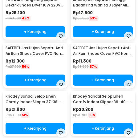
Elektrik Shoes Dryer 10W 220V
Badan Pria Wanita 3 Layer All
EU Plug - TPS2
Size - C-728
Rp
25.100
Rp
17.500
Rp
48.900
49%
Rp
36.900
53%
+ Keranjang
+ Keranjang
SAFEBET Jas Hujan Sepatu Anti
SAFEBET Jas Hujan Sepatu Anti
Air Rain Shoes Cover PVC Non
Air Rain Shoes Cover PVC Non
Slip Strap M 37-39 - H-101
Slip Strap XL 42-43 - H-101
Rp
12.300
Rp
11.800
Rp
27.900
56%
Rp
26.900
57%
+ Keranjang
+ Keranjang
Rhodey Sandal Selop Linen
Rhodey Sandal Selop Linen
Comfy Indoor Slipper 37-38 -
Comfy Indoor Slipper 39-40 -
YT22
YT22
Rp
21.800
Rp
20.300
Rp
43.900
51%
Rp
40.900
51%
+ Keranjang
+ Keranjang