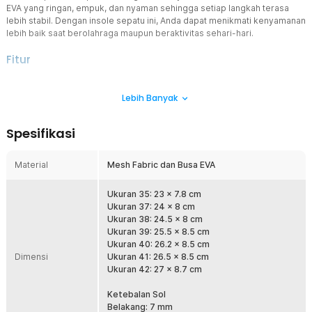
EVA yang ringan, empuk, dan nyaman sehingga setiap langkah terasa
lebih stabil. Dengan insole sepatu ini, Anda dapat menikmati kenyamanan
lebih baik saat berolahraga maupun beraktivitas sehari-hari.
Fitur
Tidak Ada Lagi Rasa Sakit
Lebih Banyak
Insole ini menggunakan busa EVA berkualitas yang mampu
memberikan bantalan lembut pada telapak kaki. Material ini
membantu mengurangi tekanan saat berjalan, berlari, maupun
Spesifikasi
berdiri dalam waktu lama sehingga kaki terasa lebih nyaman. Selain
ringan, EVA juga memiliki daya tahan yang baik sehingga bentuknya
tetap nyaman digunakan untuk pemakaian harian. Insole sepatu
Material
Mesh Fabric dan Busa EVA
orthopedic ini cocok digunakan untuk berbagai aktivitas Anda.
Efek Anti Bau
Ukuran 35: 23 x 7.8 cm
Sirkulasi udara yang baik pada insole ini membantu mengurangi
Ukuran 37: 24 x 8 cm
kelembapan di dalam sepatu sehingga kaki terasa lebih nyaman.
Ukuran 38: 24.5 x 8 cm
Kondisi bagian dalam sepatu yang tidak terlalu lembap juga
Ukuran 39: 25.5 x 8.5 cm
membantu mengurangi munculnya bau tidak sedap akibat
Ukuran 40: 26.2 x 8.5 cm
Dimensi
penggunaan sehari-hari. Dipadukan dengan material mesh yang
Ukuran 41: 26.5 x 8.5 cm
breathable, insole sepatu ini memberikan pengalaman penggunaan
Ukuran 42: 27 x 8.7 cm
yang lebih nyaman.
Ketebalan Sol
Cocok untuk Beragam Sepatu
Belakang: 7 mm