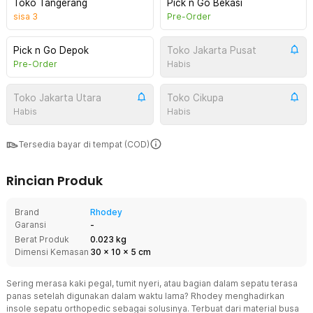
Toko Tangerang
Pick n Go Bekasi
sisa
3
Pre-Order
Pick n Go Depok
Toko Jakarta Pusat
Pre-Order
Habis
Toko Jakarta Utara
Toko Cikupa
Habis
Habis
Tersedia bayar di tempat (COD)
Rincian Produk
Brand
Rhodey
Garansi
-
Berat Produk
0.023 kg
Dimensi Kemasan
30
x
10
x
5
cm
Sering merasa kaki pegal, tumit nyeri, atau bagian dalam sepatu terasa
panas setelah digunakan dalam waktu lama? Rhodey menghadirkan
insole sepatu orthopedic sebagai solusinya. Terbuat dari material busa