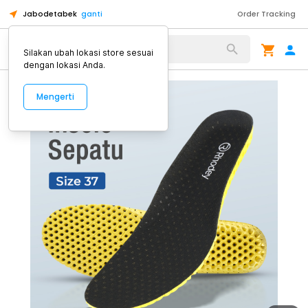
Jabodetabek
ganti
Order Tracking
Alat Kopi
Silakan ubah lokasi store sesuai
dengan lokasi Anda.
Mengerti