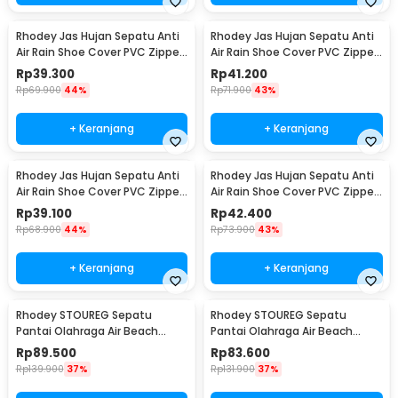
Rhodey Jas Hujan Sepatu Anti
Rhodey Jas Hujan Sepatu Anti
Air Rain Shoe Cover PVC Zipper
Air Rain Shoe Cover PVC Zipper
Reflector XL - H-212
Reflector S - H-212
Rp
39.300
Rp
41.200
Rp
69.900
44%
Rp
71.900
43%
+ Keranjang
+ Keranjang
Rhodey Jas Hujan Sepatu Anti
Rhodey Jas Hujan Sepatu Anti
Air Rain Shoe Cover PVC Zipper
Air Rain Shoe Cover PVC Zipper
Reflector M - H-212
Reflector L - H-212
Rp
39.100
Rp
42.400
Rp
68.900
44%
Rp
73.900
43%
+ Keranjang
+ Keranjang
Rhodey STOUREG Sepatu
Rhodey STOUREG Sepatu
Pantai Olahraga Air Beach
Pantai Olahraga Air Beach
Shoes 42 - 6688
Shoes 43 - 6688
Rp
89.500
Rp
83.600
Rp
139.900
37%
Rp
131.900
37%