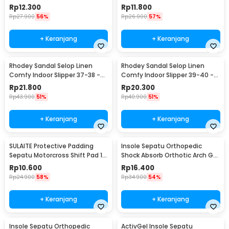
Slip Strap M 37-39 - H-101
Slip Strap XL 42-43 - H-101
Rp
12.300
Rp
11.800
Rp
27.900
56%
Rp
26.900
57%
+ Keranjang
+ Keranjang
Rhodey Sandal Selop Linen
Rhodey Sandal Selop Linen
Comfy Indoor Slipper 37-38 -
Comfy Indoor Slipper 39-40 -
YT22
YT22
Rp
21.800
Rp
20.300
Rp
43.900
51%
Rp
40.900
51%
+ Keranjang
+ Keranjang
SULAITE Protective Padding
Insole Sepatu Orthopedic
Sepatu Motorcross Shift Pad 1
Shock Absorb Orthotic Arch Gel
PCS - GT-106
Foam S - ZYD17
Rp
10.600
Rp
16.400
Rp
24.900
58%
Rp
34.900
54%
+ Keranjang
+ Keranjang
Insole Sepatu Orthopedic
ActivGel Insole Sepatu