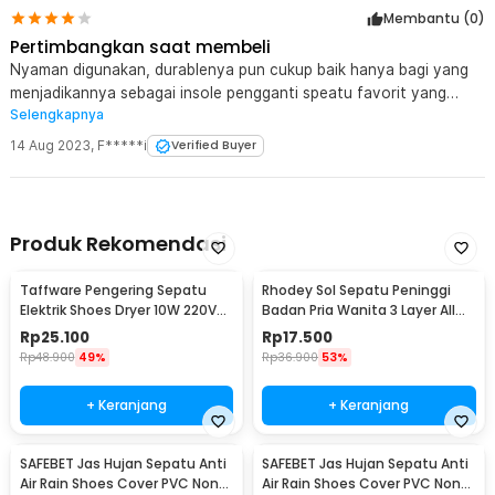
Membantu (
0
)
Pertimbangkan saat membeli
Nyaman digunakan, durablenya pun cukup baik hanya bagi yang
menjadikannya sebagai insole pengganti speatu favorit yang
Selengkapnya
digunakan setiap hari, mungkin lebih baik cek produk lain karena
ini mudah tipis utamanya daerah tumit yang menyangga berat
14 Aug 2023
,
F*****i
Verified Buyer
badan
Produk Rekomendasi
Taffware Pengering Sepatu
Rhodey Sol Sepatu Peninggi
Elektrik Shoes Dryer 10W 220V
Badan Pria Wanita 3 Layer All
EU Plug - TPS2
Size - C-728
Rp
25.100
Rp
17.500
Rp
48.900
49%
Rp
36.900
53%
+ Keranjang
+ Keranjang
SAFEBET Jas Hujan Sepatu Anti
SAFEBET Jas Hujan Sepatu Anti
Air Rain Shoes Cover PVC Non
Air Rain Shoes Cover PVC Non