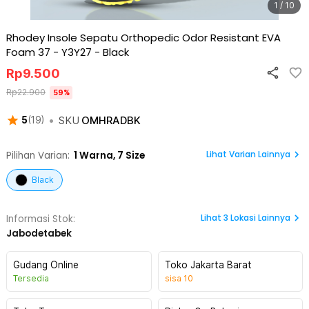
1 / 10
Rhodey Insole Sepatu Orthopedic Odor Resistant EVA
Foam 37 - Y3Y27
-
Black
Rp
9.500
Rp
22.900
59
%
•
SKU
OMHRADBK
5
(
19
)
Lihat Varian Lainnya
Pilihan Varian:
1
Warna,
7 Size
Black
Lihat
3
Lokasi Lainnya
Informasi Stok:
Jabodetabek
Gudang Online
Toko Jakarta Barat
Tersedia
sisa
10