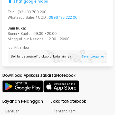
Lihat google maps
Telp
:
(021) 39 700 200
Whatsapp Sales / COD
:
0896 135 222 00
Jam buka:
Senin - Sabtu
:
09:00
-
20:00
Minggu/Libur Nasional
:
12:00
-
20:00
Idul Fitri
: libur
Selengkapnya
Beli langsung/self pickup di kota lainnya
Download Aplikasi JakartaNotebook
Layanan Pelanggan
JakartaNotebook
Bantuan
Tentang Kami