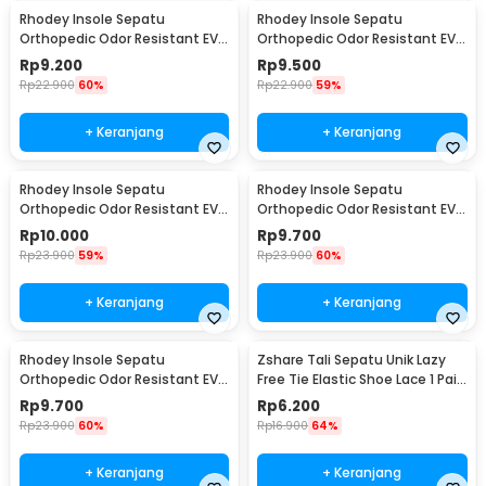
Rhodey Insole Sepatu
Rhodey Insole Sepatu
Orthopedic Odor Resistant EVA
Orthopedic Odor Resistant EVA
Foam 38 - Y3Y27
Foam 39 - Y3Y27
Rp
9.200
Rp
9.500
Rp
22.900
60%
Rp
22.900
59%
+ Keranjang
+ Keranjang
Rhodey Insole Sepatu
Rhodey Insole Sepatu
Orthopedic Odor Resistant EVA
Orthopedic Odor Resistant EVA
Foam 40 - Y3Y27
Foam 41 - Y3Y27
Rp
10.000
Rp
9.700
Rp
23.900
59%
Rp
23.900
60%
+ Keranjang
+ Keranjang
Rhodey Insole Sepatu
Zshare Tali Sepatu Unik Lazy
Orthopedic Odor Resistant EVA
Free Tie Elastic Shoe Lace 1 Pair
Foam 42 - Y3Y27
- T10
Rp
9.700
Rp
6.200
Rp
23.900
60%
Rp
16.900
64%
+ Keranjang
+ Keranjang