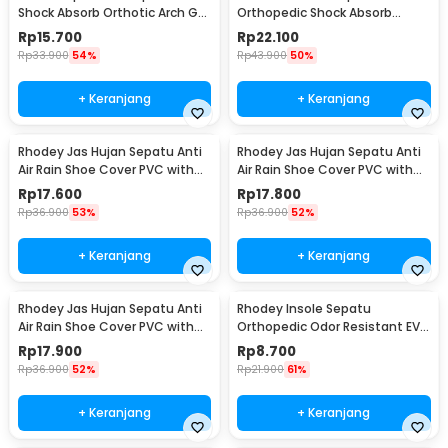
Shock Absorb Orthotic Arch Gel
Orthopedic Shock Absorb
Foam L - ZYD17
Silicone Gel S
Rp
15.700
Rp
22.100
Rp
33.900
54%
Rp
43.900
50%
+ Keranjang
+ Keranjang
Rhodey Jas Hujan Sepatu Anti
Rhodey Jas Hujan Sepatu Anti
Air Rain Shoe Cover PVC with
Air Rain Shoe Cover PVC with
Zipper M - F-300
Zipper L - F-300
Rp
17.600
Rp
17.800
Rp
36.900
53%
Rp
36.900
52%
+ Keranjang
+ Keranjang
Rhodey Jas Hujan Sepatu Anti
Rhodey Insole Sepatu
Air Rain Shoe Cover PVC with
Orthopedic Odor Resistant EVA
Zipper XL - F-300
Foam 35 - Y3Y27
Rp
17.900
Rp
8.700
Rp
36.900
52%
Rp
21.900
61%
+ Keranjang
+ Keranjang