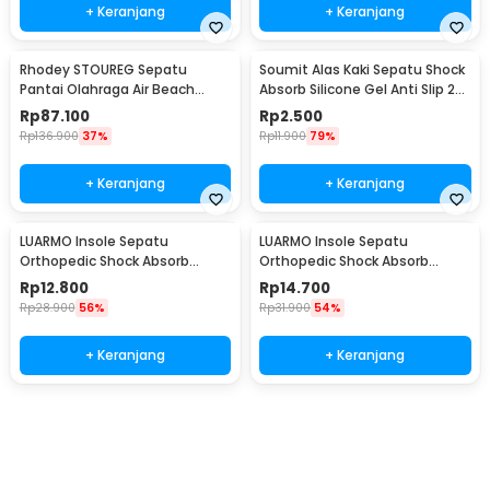
+ Keranjang
+ Keranjang
Rhodey STOUREG Sepatu
Soumit Alas Kaki Sepatu Shock
Pantai Olahraga Air Beach
Absorb Silicone Gel Anti Slip 2
Shoes 44 - 6688
PCS - MJ003
Rp
87.100
Rp
2.500
Rp
136.900
37%
Rp
11.900
79%
+ Keranjang
+ Keranjang
LUARMO Insole Sepatu
LUARMO Insole Sepatu
Orthopedic Shock Absorb
Orthopedic Shock Absorb
Cushioned EVA Foam M - L3
Cushioned EVA Foam L - L3
Rp
12.800
Rp
14.700
Rp
28.900
56%
Rp
31.900
54%
+ Keranjang
+ Keranjang
Beli Sekarang