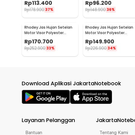
Rp
113.400
Rp
96.200
ZY-74
ZY-74
Rp
178.900
Rp
148.900
37%
36%
Rhodey Jas Hujan Setelan
Rhodey Jas Hujan Setelan
Motor Visor Polyester
Motor Visor Polyester
Waterproof Raincoat XXL -
Waterproof Raincoat L -
Rp
170.700
Rp
149.900
ZY-81
ZY-85
Rp
252.900
Rp
226.900
33%
34%
Download Aplikasi JakartaNotebook
Layanan Pelanggan
JakartaNoteb
Bantuan
Tentang Kami