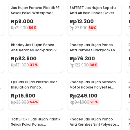
:
Jas Hujan Poncho Plastik PE
SAFEBET Jas Hujan Sepatu
rd Waterproof Raincoat - PY-45
r
Sekali Pakai Waterproof
Anti Air Rain Shoes Cover
Universal - Y903
PVC Non Slip Strap M 37-39
Rp
9.000
Rp
12.300
- H-101
Rp
21.900
Rp
27.900
59%
56%
Rhodey Jas Hujan Ponco
Rhodey Jas Hujan Ponco
Anti Rembes Backpack EVA
Anti Rembes Backpack EVA
Waterproof Raincoat XL -
Waterproof Raincoat L - FY-
Rp
83.600
Rp
76.300
FY-30
30
Rp
131.900
Rp
122.900
37%
38%
QILI Jas Hujan Plastik Heat
Rhodey Jas Hujan Setelan
Insulation Ponco
Motor Hoodie Polyester
Disposable Raincoat - PY-
Waterproof Raincoat L -
Rp
15.600
Rp
249.100
10
ZY-15
Rp
33.900
Rp
341.900
54%
28%
TaffSPORT Jas Hujan Plastik
Rhodey Jas Hujan Ponco
Sekali Pakai Ponco
Anti Rembes 3in1 Polyester
Disposable Raincoat - PY-
Waterproof Raincoat - PY-