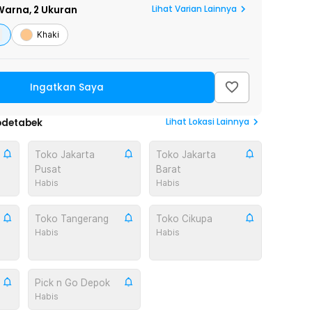
Lihat Varian Lainnya
arna,
2 Ukuran
Khaki
Ingatkan Saya
Lihat
Lokasi Lainnya
odetabek
Toko Jakarta
Toko Jakarta
Pusat
Barat
Habis
Habis
Toko Tangerang
Toko Cikupa
Habis
Habis
Pick n Go Depok
Habis