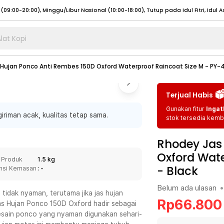
lat Kopi
umat (07:00 - 20:00), Sabtu - Minggu (08:00 - 20:00), Tutup pada Idul Fitri
Sele
Hujan Ponco Anti Rembes 150D Oxford Waterproof Raincoat Size M - PY-
:00 - 20:00), Sabtu - Minggu/ Libur Nasional (08:00 - 17:00)
Selengkapnya
:00 - 20:00), Sabtu - Minggu/ Libur Nasional (08:00 - 17:00)
Selengkapnya
Terjual Habis
 (09:00-20:00), Minggu/Libur Nasional (12:00-20:00), Tutup pada Idul Fitri
Sele
Gunakan fitur
Ingat
iriman acak, kualitas tetap sama.
 (09:00-20:00), Minggu/Libur Nasional (12:00-20:00), Tutup pada Idul Fitri
Sele
stok tersedia kemba
Rhodey Jas
Oxford Wate
 Produk
1.5 kg
-
Black
nsi Kemasan
: -
umat (07:00 - 20:00), Sabtu - Minggu (08:00 - 20:00), Tutup pada Idul Fitri
Sele
Belum ada ulasan
•
:00 - 20:00), Sabtu - Minggu/ Libur Nasional (08:00 - 17:00)
Selengkapnya
tidak nyaman, terutama jika jas hujan
Rp
66.800
as Hujan Ponco 150D Oxford hadir sebagai
:00 - 20:00), Sabtu - Minggu/ Libur Nasional (08:00 - 17:00)
Selengkapnya
desain ponco yang nyaman digunakan sehari-