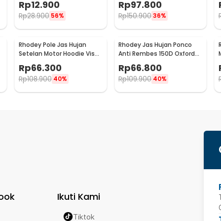
Rp
12.900
Rp
97.800
62
30
3
Rp
28.900
Rp
150.900
56%
36%
Rhodey Pole Jas Hujan
Rhodey Jas Hujan Ponco
Setelan Motor Hoodie Visor
Anti Rembes 150D Oxford
Raincoat Waterproof XXXXL
Waterproof Raincoat Size S
Rp
66.300
Rp
66.800
- ZY-10
- PY-45
Rp
108.900
Rp
109.900
40%
40%
ook
Ikuti Kami
Tiktok