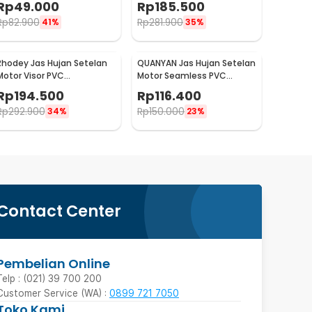
Rp
49.000
Rp
185.500
1
ZY-12
Rp
82.900
Rp
281.900
41%
35%
Rhodey Jas Hujan Setelan
QUANYAN Jas Hujan Setelan
Motor Visor PVC
Motor Seamless PVC
Waterproof Raincoat XL -
Waterproof Raincoat XL -
Rp
194.500
Rp
116.400
ZY-12
ZY-20
Rp
292.900
Rp
150.000
34%
23%
Contact Center
Pembelian Online
Telp : (021) 39 700 200
Customer Service (WA) :
0899 721 7050
Toko Kami