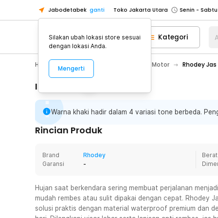
Jabodetabek
ganti
Toko Jakarta Utara
Toko Tangerang
Kategori
A
Silakan ubah lokasi store sesuai
Toko Cikupa
dengan lokasi Anda.
Pick n Go Jakarta Barat
Senin - J
Hobby
Motor
Jaket & Jas Hujan Motor
Rhodey Jas 
Mengerti
Pick n Go Bekasi
Senin - Jumat (08
Pick n Go Depok
Senin - Jumat (08
Informasi Penting
Toko Jakarta Pusat
Senin - Sabtu
Warna khaki hadir dalam 4 variasi tone berbeda. Peng
Toko Jakarta Barat
Senin - Sabtu
Toko Jakarta Utara
Rincian Produk
Toko Tangerang
Brand
Rhodey
Berat
Toko Cikupa
Garansi
-
Dime
Pick n Go Jakarta Barat
Senin - J
Pick n Go Bekasi
Senin - Jumat (08
Hujan saat berkendara sering membuat perjalanan menjadi 
mudah rembes atau sulit dipakai dengan cepat. Rhodey J
Pick n Go Depok
Senin - Jumat (08
solusi praktis dengan material waterproof premium dan 