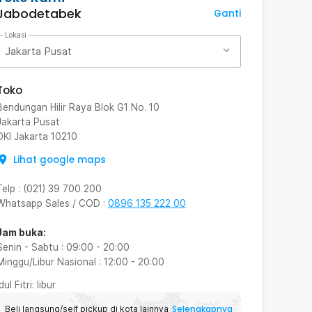
Jabodetabek
Ganti
Lokasi
Jakarta Pusat
Toko
Bendungan Hilir Raya Blok G1 No. 10
Jakarta Pusat
DKI Jakarta
10210
Lihat google maps
Telp
:
(021) 39 700 200
Whatsapp Sales / COD
:
0896 135 222 00
Jam buka:
Senin - Sabtu
:
09:00
-
20:00
Minggu/Libur Nasional
:
12:00
-
20:00
Idul Fitri
: libur
Selengkapnya
Beli langsung/self pickup di kota lainnya