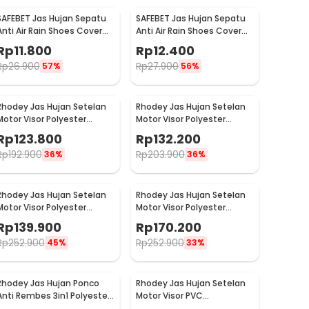
SAFEBET Jas Hujan Sepatu
SAFEBET Jas Hujan Sepatu
Anti Air Rain Shoes Cover
Anti Air Rain Shoes Cover
PVC Non Slip Strap XL 42-43
PVC Non Slip Strap XXL 44-
Rp
11.800
Rp
12.400
- H-101
45 - H-101
Rp
26.900
Rp
27.900
57%
56%
Rhodey Jas Hujan Setelan
Rhodey Jas Hujan Setelan
Motor Visor Polyester
Motor Visor Polyester
Waterproof Raincoat XL -
Waterproof Raincoat XXXL
Rp
123.800
Rp
132.200
ZY-75
- ZY-75
Rp
192.900
Rp
203.900
36%
36%
Rhodey Jas Hujan Setelan
Rhodey Jas Hujan Setelan
Motor Visor Polyester
Motor Visor Polyester
Waterproof Raincoat XL -
Waterproof Raincoat L -
Rp
139.900
Rp
170.200
ZY-81
ZY-81
Rp
252.900
Rp
252.900
45%
33%
Rhodey Jas Hujan Ponco
Rhodey Jas Hujan Setelan
Anti Rembes 3in1 Polyester
Motor Visor PVC
Waterproof Raincoat - PY-
Waterproof Raincoat L -