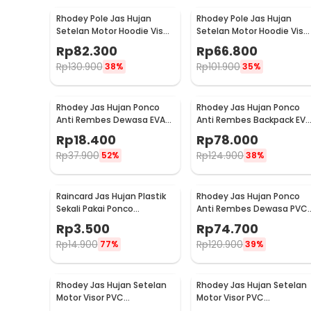
Rincian yang Anda dapatkan untuk pembelian produk ini
Rhodey Pole Jas Hujan
Rhodey Pole Jas Hujan
1 x Rhodey Jas Hujan Ponco Anti Rembes 150D Oxfo
Setelan Motor Hoodie Visor
Setelan Motor Hoodie Viso
Raincoat Waterproof XXXL
Raincoat Waterproof XXL -
Rp
82.300
Rp
66.800
- ZY-10
ZY-10
Rp
130.900
Rp
101.900
38%
35%
Rhodey Jas Hujan Ponco
Rhodey Jas Hujan Ponco
Anti Rembes Dewasa EVA
Anti Rembes Backpack EVA
Waterproof Raincoat - FY-
Waterproof Raincoat XXL -
Rp
18.400
Rp
78.000
20
FY-30
Rp
37.900
Rp
124.900
52%
38%
Raincard Jas Hujan Plastik
Rhodey Jas Hujan Ponco
Sekali Pakai Ponco
Anti Rembes Dewasa PVC
Disposable Raincoat - FY-
Waterproof Raincoat - PY-
Rp
3.500
Rp
74.700
04
50
Rp
14.900
Rp
120.900
77%
39%
Rhodey Jas Hujan Setelan
Rhodey Jas Hujan Setelan
Motor Visor PVC
Motor Visor PVC
Waterproof Raincoat L -
Waterproof Raincoat M -