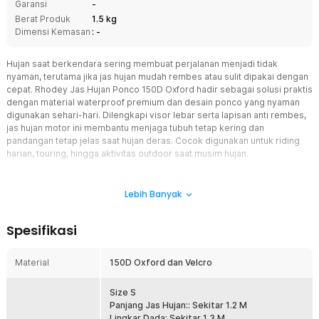
Garansi
-
Berat Produk
1.5 kg
Dimensi Kemasan
: -
Hujan saat berkendara sering membuat perjalanan menjadi tidak
nyaman, terutama jika jas hujan mudah rembes atau sulit dipakai dengan
cepat. Rhodey Jas Hujan Ponco 150D Oxford hadir sebagai solusi praktis
dengan material waterproof premium dan desain ponco yang nyaman
digunakan sehari-hari. Dilengkapi visor lebar serta lapisan anti rembes,
jas hujan motor ini membantu menjaga tubuh tetap kering dan
pandangan tetap jelas saat hujan deras. Cocok digunakan untuk riding
harian, touring, hingga aktivitas outdoor saat musim hujan.
Fitur
Lebih Banyak
Model Ponco Praktis dan Mudah Dipakai
Desain ponco membuat jas hujan lebih cepat digunakan dibanding
Spesifikasi
model setelan biasa. Anda tidak perlu repot memakai atasan dan
bawahan secara terpisah sehingga sangat praktis saat hujan turun
mendadak di perjalanan. Bukaan kancing memudahkan penggunaan
Material
150D Oxford dan Velcro
bahkan ketika sedang terburu-buru. Potongan longgar juga
membuat jas hujan nyaman dipakai di atas jaket atau pakaian kerja.
Size S
Visor Lebar untuk Pandangan Lebih Jelas
Panjang Jas Hujan:: Sekitar 1.2 M
Jas hujan dilengkapi visor lebar pada bagian kupluk untuk
Lingkar Dada: Sekitar 1.3 M