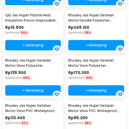
QILI Jas Hujan Plastik Heat
Rhodey Jas Hujan Setelan
Insulation Ponco Disposable
Motor Hoodie Polyester
Raincoat - PY-10
Waterproof Raincoat L - ZY-15
Rp
15.600
Rp
249.100
Rp
33.900
54%
Rp
341.900
28%
+ Keranjang
+ Keranjang
Rhodey Jas Hujan Setelan
Rhodey Jas Hujan Setelan
Motor Visor Polyester
Motor Visor Polyester
Waterproof Raincoat XL - ZY-81
Waterproof Raincoat L - ZY-81
Rp
139.900
Rp
170.200
Rp
252.900
45%
Rp
252.900
33%
+ Keranjang
+ Keranjang
Rhodey Jas Hujan Setelan
Rhodey Jas Hujan Setelan
Motor Visor PVC Waterproof
Motor Visor PVC Waterproof
Raincoat L - ZY-74
Raincoat M - ZY-74
Rp
113.400
Rp
96.200
Rp
178.900
37%
Rp
148.900
36%