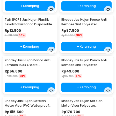
+ Keranjang
+ Keranjang
TaffSPORT Jas Hujan Plastik
Rhodey Jas Hujan Ponco Anti
Sekali Pakai Ponco Disposable
Rembes 3in1 Polyester
Raincoat - PY-62
Waterproof Raincoat - PY-30
Rp
12.900
Rp
97.800
Rp
28.900
56%
Rp
150.900
36%
+ Keranjang
+ Keranjang
Rhodey Jas Hujan Ponco Anti
Rhodey Jas Hujan Ponco Anti
Rembes 150D Oxford
Rembes 3in1 Polyester
Waterproof Raincoat Size M -
Waterproof Raincoat - PY-31
Rp
66.800
Rp
49.000
PY-45
Rp
106.900
38%
Rp
82.900
41%
+ Keranjang
+ Keranjang
Rhodey Jas Hujan Setelan
Rhodey Jas Hujan Setelan
Motor Visor PVC Waterproof
Motor Visor Polyester
Raincoat L - ZY-12
Waterproof Raincoat XXL - ZY-
Rp
185.500
Rp
170.700
81