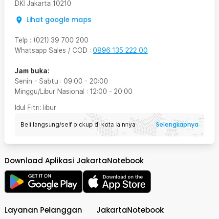
DKI Jakarta
10210
Lihat google maps
Telp
:
(021) 39 700 200
Whatsapp Sales / COD
:
0896 135 222 00
Jam buka:
Senin - Sabtu
:
09:00
-
20:00
Minggu/Libur Nasional
:
12:00
-
20:00
Idul Fitri
: libur
Selengkapnya
Beli langsung/self pickup di kota lainnya
Download Aplikasi JakartaNotebook
Layanan Pelanggan
JakartaNotebook