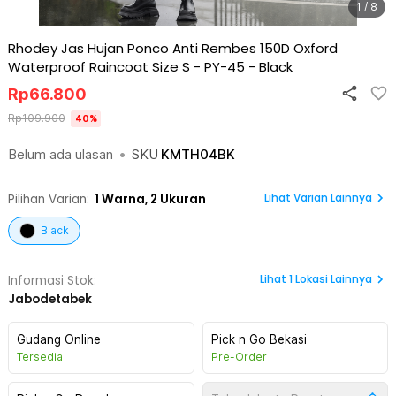
1 / 8
Rhodey Jas Hujan Ponco Anti Rembes 150D Oxford
Waterproof Raincoat Size S - PY-45
-
Black
Rp
66.800
Rp
109.900
40
%
Belum ada ulasan
•
SKU
KMTH04BK
Lihat Varian Lainnya
Pilihan Varian:
1
Warna,
2 Ukuran
Black
Lihat
1
Lokasi Lainnya
Informasi Stok:
Jabodetabek
Gudang Online
Pick n Go Bekasi
Tersedia
Pre-Order