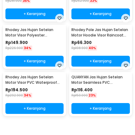
Rp
281.900
35%
Rp
252.900
33%
+ Keranjang
+ Keranjang
Rhodey Jas Hujan Setelan
Rhodey Pole Jas Hujan Setelan
Motor Visor Polyester
Motor Hoodie Visor Raincoat
Waterproof Raincoat L - ZY-85
Waterproof XXXXL - ZY-10
Rp
149.900
Rp
66.300
Rp
226.900
34%
Rp
108.900
40%
+ Keranjang
+ Keranjang
Rhodey Jas Hujan Setelan
QUANYAN Jas Hujan Setelan
Motor Visor PVC Waterproof
Motor Seamless PVC
Raincoat XL - ZY-12
Waterproof Raincoat XL - ZY-
Rp
194.500
Rp
116.400
20
Rp
292.900
34%
Rp
150.000
23%
+ Keranjang
+ Keranjang
Beli Sekarang