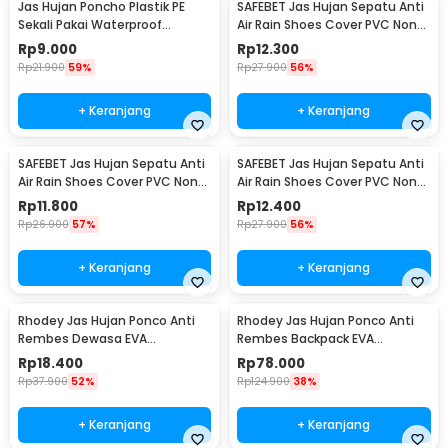
Jas Hujan Poncho Plastik PE
SAFEBET Jas Hujan Sepatu Anti
Sekali Pakai Waterproof
Air Rain Shoes Cover PVC Non
Universal - Y903
Slip Strap M 37-39 - H-101
Rp
9.000
Rp
12.300
Rp
21.900
59%
Rp
27.900
56%
+ Keranjang
+ Keranjang
SAFEBET Jas Hujan Sepatu Anti
SAFEBET Jas Hujan Sepatu Anti
Air Rain Shoes Cover PVC Non
Air Rain Shoes Cover PVC Non
Slip Strap XL 42-43 - H-101
Slip Strap XXL 44-45 - H-101
Rp
11.800
Rp
12.400
Rp
26.900
57%
Rp
27.900
56%
+ Keranjang
+ Keranjang
Rhodey Jas Hujan Ponco Anti
Rhodey Jas Hujan Ponco Anti
Rembes Dewasa EVA
Rembes Backpack EVA
Waterproof Raincoat - FY-20
Waterproof Raincoat XXL - FY-
Rp
18.400
Rp
78.000
30
Rp
37.900
52%
Rp
124.900
38%
+ Keranjang
+ Keranjang