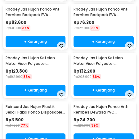
Rhodey Jas Hujan Ponco Anti
Rhodey Jas Hujan Ponco Anti
Rembes Backpack EVA
Rembes Backpack EVA
Waterproof Raincoat XL - FY-30
Waterproof Raincoat L - FY-30
Rp
83.600
Rp
76.300
Rp
131.900
37%
Rp
122.900
38%
+ Keranjang
+ Keranjang
Rhodey Jas Hujan Setelan
Rhodey Jas Hujan Setelan
Motor Visor Polyester
Motor Visor Polyester
Waterproof Raincoat XL - ZY-
Waterproof Raincoat XXXL -
Rp
123.800
Rp
132.200
75
ZY-75
Rp
192.900
36%
Rp
203.900
36%
+ Keranjang
+ Keranjang
Raincard Jas Hujan Plastik
Rhodey Jas Hujan Ponco Anti
Sekali Pakai Ponco Disposable
Rembes Dewasa PVC
Raincoat - FY-04
Waterproof Raincoat - PY-50
Rp
3.500
Rp
74.700
Rp
14.900
77%
Rp
120.900
39%
+ Keranjang
+ Keranjang