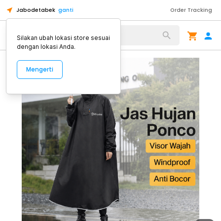
Jabodetabek
ganti
Order Tracking
Alat Kopi
Silakan ubah lokasi store sesuai
dengan lokasi Anda.
Mengerti