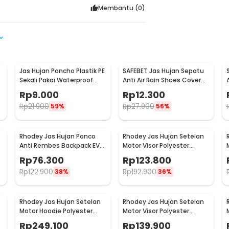
Membantu (
0
)
Jas Hujan Poncho Plastik PE
SAFEBET Jas Hujan Sepatu
r
Sekali Pakai Waterproof
Anti Air Rain Shoes Cover
Universal - Y903
PVC Non Slip Strap M 37-39
Rp
9.000
Rp
12.300
- H-101
Rp
21.900
Rp
27.900
59%
56%
Rhodey Jas Hujan Ponco
Rhodey Jas Hujan Setelan
Anti Rembes Backpack EVA
Motor Visor Polyester
Waterproof Raincoat L - FY-
Waterproof Raincoat XL -
Rp
76.300
Rp
123.800
30
ZY-75
Rp
122.900
Rp
192.900
38%
36%
Rhodey Jas Hujan Setelan
Rhodey Jas Hujan Setelan
Motor Hoodie Polyester
Motor Visor Polyester
Waterproof Raincoat L -
Waterproof Raincoat XL -
Rp
249.100
Rp
139.900