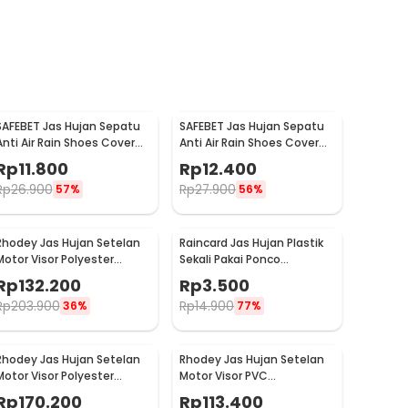
SAFEBET Jas Hujan Sepatu
SAFEBET Jas Hujan Sepatu
Anti Air Rain Shoes Cover
Anti Air Rain Shoes Cover
PVC Non Slip Strap XL 42-43
PVC Non Slip Strap XXL 44-
Rp
11.800
Rp
12.400
- H-101
45 - H-101
Rp
26.900
Rp
27.900
57%
56%
Rhodey Jas Hujan Setelan
Raincard Jas Hujan Plastik
Motor Visor Polyester
Sekali Pakai Ponco
Waterproof Raincoat XXXL
Disposable Raincoat - FY-
Rp
132.200
Rp
3.500
- ZY-75
04
Rp
203.900
Rp
14.900
36%
77%
Rhodey Jas Hujan Setelan
Rhodey Jas Hujan Setelan
Motor Visor Polyester
Motor Visor PVC
Waterproof Raincoat L -
Waterproof Raincoat L -
Rp
170.200
Rp
113.400