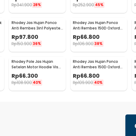
ZY-15
ZY-81
Rp
341.900
Rp
252.900
28%
45%
k
Rhodey Jas Hujan Ponco
Rhodey Jas Hujan Ponco
Anti Rembes 3in1 Polyester
Anti Rembes 150D Oxford
Waterproof Raincoat - PY-
Waterproof Raincoat Size M
Rp
97.800
Rp
66.800
30
- PY-45
3
Rp
150.900
Rp
106.900
36%
38%
Rhodey Pole Jas Hujan
Rhodey Jas Hujan Ponco
Setelan Motor Hoodie Visor
Anti Rembes 150D Oxford
Raincoat Waterproof XXXXL
Waterproof Raincoat Size S
Rp
66.300
Rp
66.800
- ZY-10
- PY-45
Rp
108.900
Rp
109.900
40%
40%