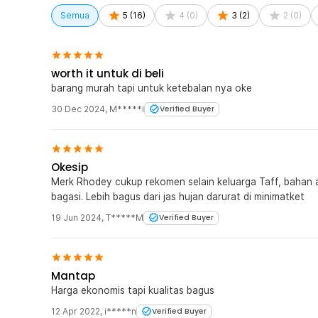
membawa tas kecil atau perlengkapan tambahan. Desai
sehingga tetap nyaman dipakai untuk riding maupun akt
Semua
5
(
16
)
4
(
0
)
3
(
2
)
2
(
0
)
penggunaan harian di musim hujan.
Ringan dan Mudah Disimpan
Material EVA membuat jas hujan memiliki bobot ringan
worth it untuk di beli
Setelah digunakan, jas hujan dapat dilipat dengan mud
barang murah tapi untuk ketebalan nya oke
backpack. Sangat praktis digunakan sebagai perlengka
30 Dec 2024
,
M*****i
Verified Buyer
commuting, touring, maupun traveling.
Kelengkapan Produk
Okesip
Rincian yang Anda dapatkan untuk pembelian produk ini
Merk Rhodey cukup rekomen selain keluarga Taff, bahan ag
1 x Rhodey Jas Hujan Ponco Anti Rembes Dewasa EV
bagasi. Lebih bagus dari jas hujan darurat di minimatket
19 Jun 2024
,
T*****M
Verified Buyer
Mantap
Harga ekonomis tapi kualitas bagus
12 Apr 2022
,
i*****n
Verified Buyer