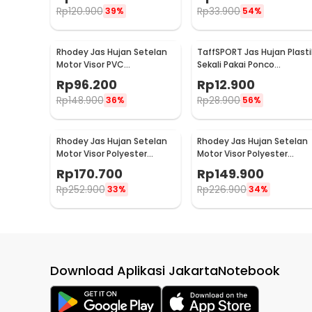
50
10
Rp
120.900
Rp
33.900
39%
54%
Rhodey Jas Hujan Setelan
TaffSPORT Jas Hujan Plasti
Motor Visor PVC
Sekali Pakai Ponco
Waterproof Raincoat M -
Disposable Raincoat - PY-
Rp
96.200
Rp
12.900
ZY-74
62
Rp
148.900
Rp
28.900
36%
56%
Rhodey Jas Hujan Setelan
Rhodey Jas Hujan Setelan
Motor Visor Polyester
Motor Visor Polyester
Waterproof Raincoat XXL -
Waterproof Raincoat L -
Rp
170.700
Rp
149.900
ZY-81
ZY-85
Rp
252.900
Rp
226.900
33%
34%
Download Aplikasi JakartaNotebook