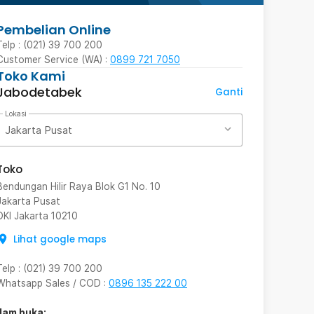
Pembelian Online
Telp : (021) 39 700 200
Customer Service (WA) :
0899 721 7050
Toko Kami
Jabodetabek
Ganti
Lokasi
Jakarta Pusat
Toko
Bendungan Hilir Raya Blok G1 No. 10
Jakarta Pusat
DKI Jakarta
10210
Lihat google maps
Telp
:
(021) 39 700 200
Whatsapp Sales / COD
:
0896 135 222 00
Jam buka: