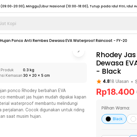
lat Kopi
umat (07:00 - 20:00), Sabtu - Minggu (08:00 - 20:00), Tutup pada Idul Fitri
Sele
 Hujan Ponco Anti Rembes Dewasa EVA Waterproof Raincoat - FY-20
:00 - 20:00), Sabtu - Minggu/ Libur Nasional (08:00 - 17:00)
Selengkapnya
:00 - 20:00), Sabtu - Minggu/ Libur Nasional (08:00 - 17:00)
Rhodey Jas
Selengkapnya
Dewasa EVA
 (09:00-20:00), Minggu/Libur Nasional (12:00-20:00), Tutup pada Idul Fitri
Sele
-
Black
 Produk
0.3 kg
 (09:00-20:00), Minggu/Libur Nasional (12:00-20:00), Tutup pada Idul Fitri
Sele
nsi Kemasan
30
x
20
x
5
cm
•
4.8
18
Ulasan
Rp
18.400
ujan ponco Rhodey berbahan EVA
nco membuat jas hujan mudah dipakai kapan
aterial waterproof membantu melindungi
umat (07:00 - 20:00), Sabtu - Minggu (08:00 - 20:00), Tutup pada Idul Fitri
Sele
Pilihan Warna:
a perjalanan. Cocok digunakan untuk riding
ian saat musim hujan.
:00 - 20:00), Sabtu - Minggu/ Libur Nasional (08:00 - 17:00)
Selengkapnya
Black
:00 - 20:00), Sabtu - Minggu/ Libur Nasional (08:00 - 17:00)
Selengkapnya