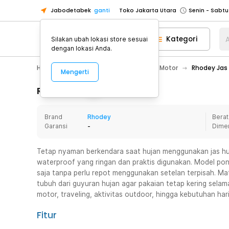
Jabodetabek
ganti
Toko Jakarta Utara
Toko Tangerang
Kategori
A
Silakan ubah lokasi store sesuai
Toko Cikupa
dengan lokasi Anda.
Pick n Go Jakarta Barat
Senin - J
Hobby
Motor
Jaket & Jas Hujan Motor
Rhodey Jas
Mengerti
Pick n Go Bekasi
Senin - Jumat (08
Pick n Go Depok
Senin - Jumat (08
Rincian Produk
Toko Jakarta Pusat
Senin - Sabtu
Brand
Rhodey
Berat
Toko Jakarta Barat
Senin - Sabtu
Garansi
-
Dime
Toko Jakarta Utara
Toko Tangerang
Tetap nyaman berkendara saat hujan menggunakan jas h
waterproof yang ringan dan praktis digunakan. Model po
Toko Cikupa
saja tanpa perlu repot menggunakan setelan terpisah. M
Pick n Go Jakarta Barat
Senin - J
tubuh dari guyuran hujan agar pakaian tetap kering selam
motor, traveling, aktivitas outdoor, hingga kebutuhan har
Pick n Go Bekasi
Senin - Jumat (08
Pick n Go Depok
Senin - Jumat (08
Fitur