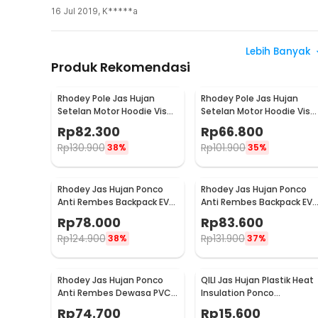
16 Jul 2019
,
K*****a
Lebih Banyak
Produk Rekomendasi
Rhodey Pole Jas Hujan
Rhodey Pole Jas Hujan
Setelan Motor Hoodie Visor
Setelan Motor Hoodie Viso
Raincoat Waterproof XXXL
Raincoat Waterproof XXL -
Rp
82.300
Rp
66.800
- ZY-10
ZY-10
Rp
130.900
Rp
101.900
38%
35%
Rhodey Jas Hujan Ponco
Rhodey Jas Hujan Ponco
Anti Rembes Backpack EVA
Anti Rembes Backpack EVA
Waterproof Raincoat XXL -
Waterproof Raincoat XL -
Rp
78.000
Rp
83.600
FY-30
FY-30
Rp
124.900
Rp
131.900
38%
37%
Rhodey Jas Hujan Ponco
QILI Jas Hujan Plastik Heat
Anti Rembes Dewasa PVC
Insulation Ponco
Waterproof Raincoat - PY-
Disposable Raincoat - PY-
Rp
74.700
Rp
15.600