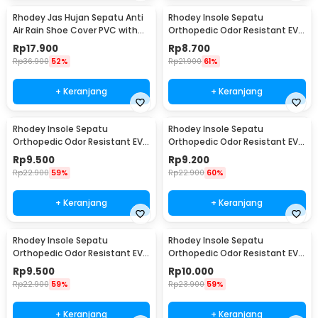
Rhodey Jas Hujan Sepatu Anti
Rhodey Insole Sepatu
Air Rain Shoe Cover PVC with
Orthopedic Odor Resistant EVA
Zipper XL - F-300
Foam 35 - Y3Y27
Rp
17.900
Rp
8.700
Rp
36.900
52%
Rp
21.900
61%
+ Keranjang
+ Keranjang
Rhodey Insole Sepatu
Rhodey Insole Sepatu
Orthopedic Odor Resistant EVA
Orthopedic Odor Resistant EVA
Foam 37 - Y3Y27
Foam 38 - Y3Y27
Rp
9.500
Rp
9.200
Rp
22.900
59%
Rp
22.900
60%
+ Keranjang
+ Keranjang
Rhodey Insole Sepatu
Rhodey Insole Sepatu
Orthopedic Odor Resistant EVA
Orthopedic Odor Resistant EVA
Foam 39 - Y3Y27
Foam 40 - Y3Y27
Rp
9.500
Rp
10.000
Rp
22.900
59%
Rp
23.900
59%
+ Keranjang
+ Keranjang