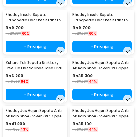
Rhodey Insole Sepatu
Rhodey Insole Sepatu
Orthopedic Odor Resistant EVA
Orthopedic Odor Resistant EVA
Foam 41 - Y3Y27
Foam 42 - Y3Y27
Rp
9.700
Rp
9.700
Rp
23.900
60%
Rp
23.900
60%
+ Keranjang
+ Keranjang
Zshare Tali Sepatu Unik Lazy
Rhodey Jas Hujan Sepatu Anti
Free Tie Elastic Shoe Lace 1 Pair
Air Rain Shoe Cover PVC Zipper
- T10
Reflector XL - H-212
Rp
6.200
Rp
39.300
Rp
16.900
64%
Rp
69.900
44%
+ Keranjang
+ Keranjang
Rhodey Jas Hujan Sepatu Anti
Rhodey Jas Hujan Sepatu Anti
Air Rain Shoe Cover PVC Zipper
Air Rain Shoe Cover PVC Zipper
Reflector S - H-212
Reflector M - H-212
Rp
41.200
Rp
39.100
Rp
71.900
43%
Rp
68.900
44%