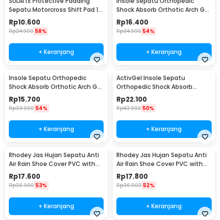
SULAITE Protective Padding
Insole Sepatu Orthopedic
Sepatu Motorcross Shift Pad 1
Shock Absorb Orthotic Arch Gel
PCS - GT-106
Foam S - ZYD17
Rp
10.600
Rp
16.400
Rp
24.900
58%
Rp
34.900
54%
+ Keranjang
+ Keranjang
Insole Sepatu Orthopedic
ActivGel Insole Sepatu
Shock Absorb Orthotic Arch Gel
Orthopedic Shock Absorb
Foam L - ZYD17
Silicone Gel S
Rp
15.700
Rp
22.100
Rp
33.900
54%
Rp
43.900
50%
+ Keranjang
+ Keranjang
Rhodey Jas Hujan Sepatu Anti
Rhodey Jas Hujan Sepatu Anti
Air Rain Shoe Cover PVC with
Air Rain Shoe Cover PVC with
Zipper M - F-300
Zipper L - F-300
Rp
17.600
Rp
17.800
Rp
36.900
53%
Rp
36.900
52%
+ Keranjang
+ Keranjang