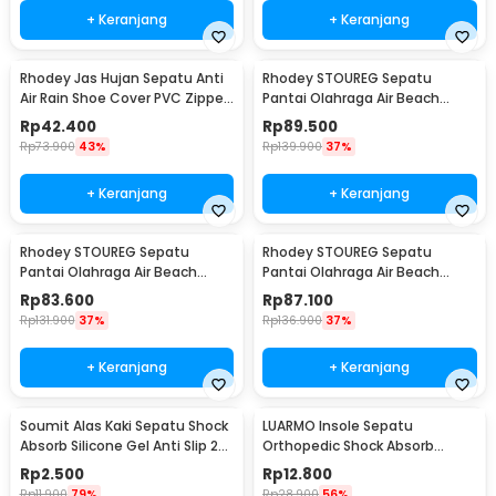
+ Keranjang
+ Keranjang
Rhodey Jas Hujan Sepatu Anti
Rhodey STOUREG Sepatu
Air Rain Shoe Cover PVC Zipper
Pantai Olahraga Air Beach
Reflector L - H-212
Shoes 42 - 6688
Rp
42.400
Rp
89.500
Rp
73.900
43%
Rp
139.900
37%
+ Keranjang
+ Keranjang
Rhodey STOUREG Sepatu
Rhodey STOUREG Sepatu
Pantai Olahraga Air Beach
Pantai Olahraga Air Beach
Shoes 43 - 6688
Shoes 44 - 6688
Rp
83.600
Rp
87.100
Rp
131.900
37%
Rp
136.900
37%
+ Keranjang
+ Keranjang
Soumit Alas Kaki Sepatu Shock
LUARMO Insole Sepatu
Absorb Silicone Gel Anti Slip 2
Orthopedic Shock Absorb
PCS - MJ003
Cushioned EVA Foam M - L3
Rp
2.500
Rp
12.800
Rp
11.900
79%
Rp
28.900
56%