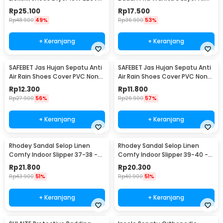
EU Plug - TPS2
Size - C-728
Rp
25.100
Rp
17.500
Rp
48.900
49%
Rp
36.900
53%
+ Keranjang
+ Keranjang
SAFEBET Jas Hujan Sepatu Anti
SAFEBET Jas Hujan Sepatu Anti
Air Rain Shoes Cover PVC Non
Air Rain Shoes Cover PVC Non
Slip Strap M 37-39 - H-101
Slip Strap XL 42-43 - H-101
Rp
12.300
Rp
11.800
Rp
27.900
56%
Rp
26.900
57%
+ Keranjang
+ Keranjang
Rhodey Sandal Selop Linen
Rhodey Sandal Selop Linen
Comfy Indoor Slipper 37-38 -
Comfy Indoor Slipper 39-40 -
YT22
YT22
Rp
21.800
Rp
20.300
Rp
43.900
51%
Rp
40.900
51%
+ Keranjang
+ Keranjang