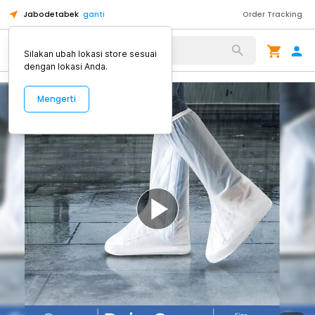
Jabodetabek
ganti
Order Tracking
Alat Kopi
Silakan ubah lokasi store sesuai
dengan lokasi Anda.
Mengerti