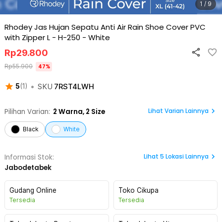
1 / 9
Rhodey Jas Hujan Sepatu Anti Air Rain Shoe Cover PVC
with Zipper L - H-250
-
White
Rp
29.800
Rp
55.900
47
%
•
SKU
7RST4LWH
5
(
1
)
Lihat Varian Lainnya
Pilihan Varian:
2
Warna,
2 Size
Black
White
Lihat
5
Lokasi Lainnya
Informasi Stok:
Jabodetabek
Gudang Online
Toko Cikupa
Tersedia
Tersedia