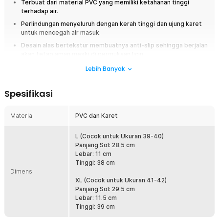
Terbuat dari material PVC yang memiliki ketahanan tinggi
terhadap air
.
Perlindungan menyeluruh dengan kerah tinggi dan ujung karet
untuk mencegah air masuk
.
Desain alas bertekstur membuatnya anti-slip sehingga berjalan
akan tetap aman meski di permukaan licin.
Memiliki ritsleting sehingga bisa digunakan dengan mudah dan
Lebih Banyak
cepat.
Tersedia dua pilihan ukuran yaitu L dan XL yang bebas Anda pilih.
Spesifikasi
Overview
Material
PVC dan Karet
Lindungi sepatu dari hujan dan noda dengan jas hujan sepatu Rhodey.
Desain anti air, mudah dipakai, aman saat berjalan, dan tersedia dalam
L (Cocok untuk Ukuran 39-40)
berbagai ukuran. Tetap stylish meski cuaca tak bersahabat!
Panjang Sol: 28.5 cm
Lebar: 11 cm
Fitur
Tinggi: 38 cm
Dimensi
Material PVC Waterproof Berkualitas
XL (Cocok untuk Ukuran 41-42)
Jas hujan sepatu ini dibuat dari material PVC yang memiliki
Panjang Sol: 29.5 cm
ketahanan tinggi terhadap air sehingga mampu melindungi sepatu
Lebar: 11.5 cm
dari hujan, percikan air, hingga lumpur. Materialnya fleksibel
Tinggi: 39 cm
sehingga dapat mengikuti bentuk sepatu dengan nyaman saat