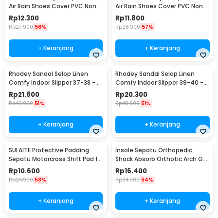
Air Rain Shoes Cover PVC Non
Air Rain Shoes Cover PVC Non
Slip Strap M 37-39 - H-101
Slip Strap XL 42-43 - H-101
Rp
12.300
Rp
11.800
Rp
27.900
56%
Rp
26.900
57%
+ Keranjang
+ Keranjang
Rhodey Sandal Selop Linen
Rhodey Sandal Selop Linen
Comfy Indoor Slipper 37-38 -
Comfy Indoor Slipper 39-40 -
YT22
YT22
Rp
21.800
Rp
20.300
Rp
43.900
51%
Rp
40.900
51%
+ Keranjang
+ Keranjang
SULAITE Protective Padding
Insole Sepatu Orthopedic
Sepatu Motorcross Shift Pad 1
Shock Absorb Orthotic Arch Gel
PCS - GT-106
Foam S - ZYD17
Rp
10.600
Rp
16.400
Rp
24.900
58%
Rp
34.900
54%
+ Keranjang
+ Keranjang