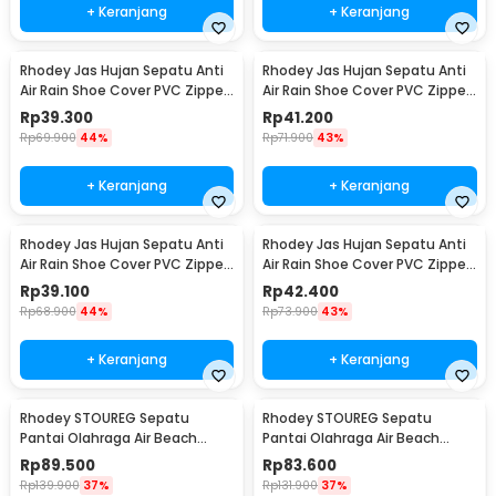
+ Keranjang
+ Keranjang
Rhodey Jas Hujan Sepatu Anti
Rhodey Jas Hujan Sepatu Anti
Air Rain Shoe Cover PVC Zipper
Air Rain Shoe Cover PVC Zipper
Reflector XL - H-212
Reflector S - H-212
Rp
39.300
Rp
41.200
Rp
69.900
44%
Rp
71.900
43%
+ Keranjang
+ Keranjang
Rhodey Jas Hujan Sepatu Anti
Rhodey Jas Hujan Sepatu Anti
Air Rain Shoe Cover PVC Zipper
Air Rain Shoe Cover PVC Zipper
Reflector M - H-212
Reflector L - H-212
Rp
39.100
Rp
42.400
Rp
68.900
44%
Rp
73.900
43%
+ Keranjang
+ Keranjang
Rhodey STOUREG Sepatu
Rhodey STOUREG Sepatu
Pantai Olahraga Air Beach
Pantai Olahraga Air Beach
Shoes 42 - 6688
Shoes 43 - 6688
Rp
89.500
Rp
83.600
Rp
139.900
37%
Rp
131.900
37%