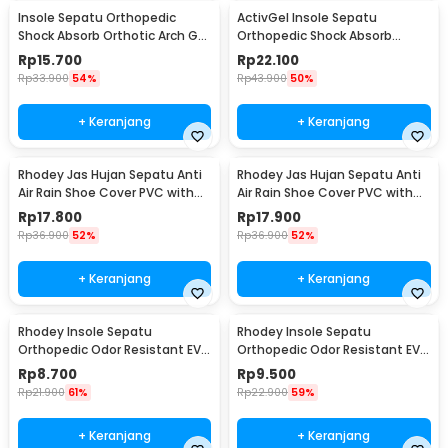
Insole Sepatu Orthopedic
ActivGel Insole Sepatu
Shock Absorb Orthotic Arch Gel
Orthopedic Shock Absorb
Foam L - ZYD17
Silicone Gel S
Rp
15.700
Rp
22.100
Rp
33.900
54%
Rp
43.900
50%
+ Keranjang
+ Keranjang
Rhodey Jas Hujan Sepatu Anti
Rhodey Jas Hujan Sepatu Anti
Air Rain Shoe Cover PVC with
Air Rain Shoe Cover PVC with
Zipper L - F-300
Zipper XL - F-300
Rp
17.800
Rp
17.900
Rp
36.900
52%
Rp
36.900
52%
+ Keranjang
+ Keranjang
Rhodey Insole Sepatu
Rhodey Insole Sepatu
Orthopedic Odor Resistant EVA
Orthopedic Odor Resistant EVA
Foam 35 - Y3Y27
Foam 37 - Y3Y27
Rp
8.700
Rp
9.500
Rp
21.900
61%
Rp
22.900
59%
+ Keranjang
+ Keranjang