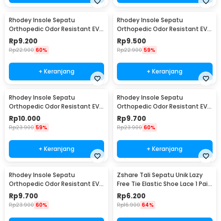
Rhodey Insole Sepatu
Rhodey Insole Sepatu
Orthopedic Odor Resistant EVA
Orthopedic Odor Resistant EVA
Foam 38 - Y3Y27
Foam 39 - Y3Y27
Rp
9.200
Rp
9.500
Rp
22.900
60%
Rp
22.900
59%
+ Keranjang
+ Keranjang
Rhodey Insole Sepatu
Rhodey Insole Sepatu
Orthopedic Odor Resistant EVA
Orthopedic Odor Resistant EVA
Foam 40 - Y3Y27
Foam 41 - Y3Y27
Rp
10.000
Rp
9.700
Rp
23.900
59%
Rp
23.900
60%
+ Keranjang
+ Keranjang
Rhodey Insole Sepatu
Zshare Tali Sepatu Unik Lazy
Orthopedic Odor Resistant EVA
Free Tie Elastic Shoe Lace 1 Pair
Foam 42 - Y3Y27
- T10
Rp
9.700
Rp
6.200
Rp
23.900
60%
Rp
16.900
64%