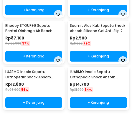
+ Keranjang
+ Keranjang
Rhodey STOUREG Sepatu
Soumit Alas Kaki Sepatu Shock
Pantai Olahraga Air Beach
Absorb Silicone Gel Anti Slip 2
Shoes 44 - 6688
PCS - MJ003
Rp
87.100
Rp
2.500
Rp
136.900
37%
Rp
11.900
79%
+ Keranjang
+ Keranjang
LUARMO Insole Sepatu
LUARMO Insole Sepatu
Orthopedic Shock Absorb
Orthopedic Shock Absorb
Cushioned EVA Foam M - L3
Cushioned EVA Foam L - L3
Rp
12.800
Rp
14.700
Rp
28.900
56%
Rp
31.900
54%
+ Keranjang
+ Keranjang
Beli Sekarang