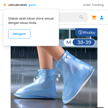
Jabodetabek
ganti
Order Tracking
Alat Kopi
Silakan ubah lokasi store sesuai
dengan lokasi Anda.
Mengerti