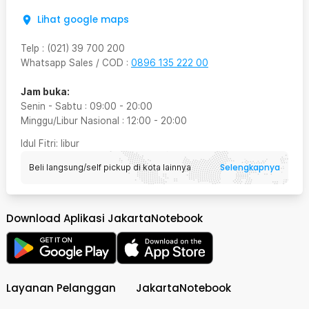
Lihat google maps
Telp
:
(021) 39 700 200
Whatsapp Sales / COD
:
0896 135 222 00
Jam buka:
Senin - Sabtu
:
09:00
-
20:00
Minggu/Libur Nasional
:
12:00
-
20:00
Idul Fitri
: libur
Selengkapnya
Beli langsung/self pickup di kota lainnya
Download Aplikasi JakartaNotebook
Layanan Pelanggan
JakartaNotebook