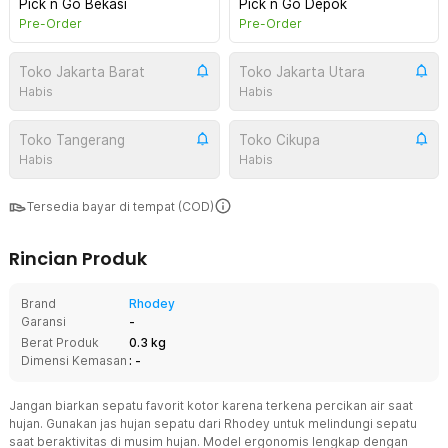
Pick n Go Bekasi
Pick n Go Depok
Pre-Order
Pre-Order
Toko Jakarta Barat
Toko Jakarta Utara
Habis
Habis
Toko Tangerang
Toko Cikupa
Habis
Habis
Tersedia bayar di tempat (COD)
Rincian Produk
Brand
Rhodey
Garansi
-
Berat Produk
0.3 kg
Dimensi Kemasan
: -
Jangan biarkan sepatu favorit kotor karena terkena percikan air saat
hujan. Gunakan jas hujan sepatu dari Rhodey untuk melindungi sepatu
saat beraktivitas di musim hujan. Model ergonomis lengkap dengan