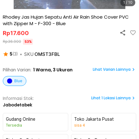
1 / 10
Rhodey Jas Hujan Sepatu Anti Air Rain Shoe Cover PVC
with Zipper M - F-300
-
Blue
Rp
17.600
Rp
36.900
53
%
•
SKU
OMST3FBL
5
(
3
)
Lihat Varian Lainnya
Pilihan Varian:
1
Warna,
3 Ukuran
Blue
Lihat
1
Lokasi Lainnya
Informasi Stok:
Jabodetabek
Gudang Online
Toko Jakarta Pusat
Tersedia
sisa
4