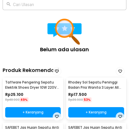
Cari Ulasan
Belum ada ulasan
Produk Rekomendasi
Taffware Pengering Sepatu
Rhodey Sol Sepatu Peninggi
Elektrik Shoes Dryer 10W 220V
Badan Pria Wanita 3 Layer All
EU Plug - TPS2
Size - C-728
Rp
25.100
Rp
17.500
Rp
48.900
49%
Rp
36.900
53%
+ Keranjang
+ Keranjang
SAFEBET Jas Hujan Sepatu Anti
SAFEBET Jas Hujan Sepatu Anti