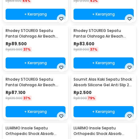
Rp
68.900
44%
Rp
73.900
43%
+ Keranjang
+ Keranjang
Rhodey STOUREG Sepatu
Rhodey STOUREG Sepatu
Pantai Olahraga Air Beach
Pantai Olahraga Air Beach
Shoes 42 - 6688
Shoes 43 - 6688
Rp
89.500
Rp
83.600
Rp
139.900
37%
Rp
131.900
37%
+ Keranjang
+ Keranjang
Rhodey STOUREG Sepatu
Soumit Alas Kaki Sepatu Shock
Pantai Olahraga Air Beach
Absorb Silicone Gel Anti Slip 2
Shoes 44 - 6688
PCS - MJ003
Rp
87.100
Rp
2.500
Rp
136.900
37%
Rp
11.900
79%
+ Keranjang
+ Keranjang
LUARMO Insole Sepatu
LUARMO Insole Sepatu
Orthopedic Shock Absorb
Orthopedic Shock Absorb