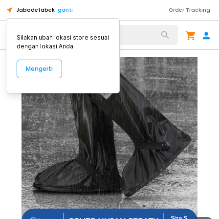
Jabodetabek
ganti
Order Tracking
Alat Kopi
Silakan ubah lokasi store sesuai
dengan lokasi Anda.
Mengerti