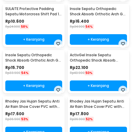
SULAITE Protective Padding
Insole Sepatu Orthopedic
Sepatu Motorcross Shift Pad 1
Shock Absorb Orthotic Arch Gel
PCS - GT-106
Foam S - ZYD17
Rp
10.600
Rp
16.400
Rp
24.900
58%
Rp
34.900
54%
+ Keranjang
+ Keranjang
Insole Sepatu Orthopedic
ActivGel Insole Sepatu
Shock Absorb Orthotic Arch Gel
Orthopedic Shock Absorb
Foam L - ZYD17
Silicone Gel S
Rp
15.700
Rp
22.100
Rp
33.900
54%
Rp
43.900
50%
+ Keranjang
+ Keranjang
Rhodey Jas Hujan Sepatu Anti
Rhodey Jas Hujan Sepatu Anti
Air Rain Shoe Cover PVC with
Air Rain Shoe Cover PVC with
Zipper M - F-300
Zipper L - F-300
Rp
17.600
Rp
17.800
Rp
36.900
53%
Rp
36.900
52%
+ Keranjang
+ Keranjang