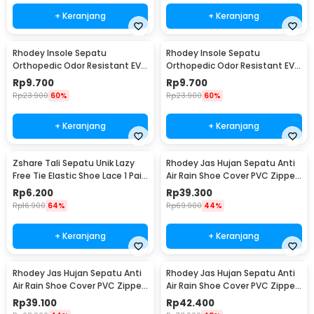
+ Keranjang
+ Keranjang
Rhodey Insole Sepatu
Rhodey Insole Sepatu
Orthopedic Odor Resistant EVA
Orthopedic Odor Resistant EVA
Foam 41 - Y3Y27
Foam 42 - Y3Y27
Rp
9.700
Rp
9.700
Rp
23.900
60%
Rp
23.900
60%
+ Keranjang
+ Keranjang
Zshare Tali Sepatu Unik Lazy
Rhodey Jas Hujan Sepatu Anti
Free Tie Elastic Shoe Lace 1 Pair
Air Rain Shoe Cover PVC Zipper
- T10
Reflector XL - H-212
Rp
6.200
Rp
39.300
Rp
16.900
64%
Rp
69.900
44%
+ Keranjang
+ Keranjang
Rhodey Jas Hujan Sepatu Anti
Rhodey Jas Hujan Sepatu Anti
Air Rain Shoe Cover PVC Zipper
Air Rain Shoe Cover PVC Zipper
Reflector M - H-212
Reflector L - H-212
Rp
39.100
Rp
42.400