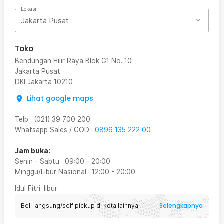
Lokasi
Jakarta Pusat
Toko
Bendungan Hilir Raya Blok G1 No. 10
Jakarta Pusat
DKI Jakarta
10210
Lihat google maps
Telp
:
(021) 39 700 200
Whatsapp Sales / COD
:
0896 135 222 00
Jam buka:
Senin - Sabtu
:
09:00
-
20:00
Minggu/Libur Nasional
:
12:00
-
20:00
Idul Fitri
: libur
Selengkapnya
Beli langsung/self pickup di kota lainnya