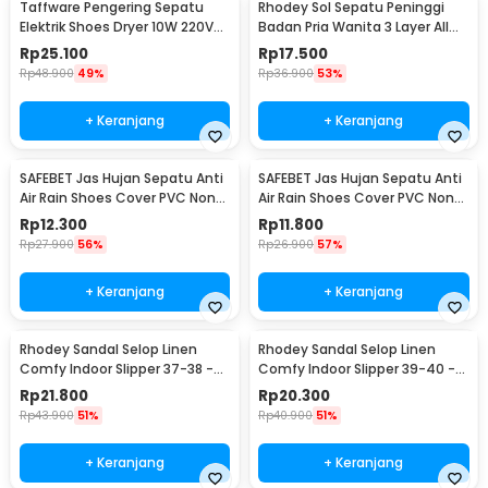
Taffware Pengering Sepatu
Rhodey Sol Sepatu Peninggi
Elektrik Shoes Dryer 10W 220V
Badan Pria Wanita 3 Layer All
EU Plug - TPS2
Size - C-728
Rp
25.100
Rp
17.500
Rp
48.900
49%
Rp
36.900
53%
+ Keranjang
+ Keranjang
SAFEBET Jas Hujan Sepatu Anti
SAFEBET Jas Hujan Sepatu Anti
Air Rain Shoes Cover PVC Non
Air Rain Shoes Cover PVC Non
Slip Strap M 37-39 - H-101
Slip Strap XL 42-43 - H-101
Rp
12.300
Rp
11.800
Rp
27.900
56%
Rp
26.900
57%
+ Keranjang
+ Keranjang
Rhodey Sandal Selop Linen
Rhodey Sandal Selop Linen
Comfy Indoor Slipper 37-38 -
Comfy Indoor Slipper 39-40 -
YT22
YT22
Rp
21.800
Rp
20.300
Rp
43.900
51%
Rp
40.900
51%
+ Keranjang
+ Keranjang