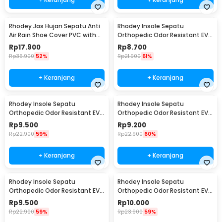
Rhodey Jas Hujan Sepatu Anti
Rhodey Insole Sepatu
Air Rain Shoe Cover PVC with
Orthopedic Odor Resistant EVA
Zipper XL - F-300
Foam 35 - Y3Y27
Rp
17.900
Rp
8.700
Rp
36.900
52%
Rp
21.900
61%
+ Keranjang
+ Keranjang
Rhodey Insole Sepatu
Rhodey Insole Sepatu
Orthopedic Odor Resistant EVA
Orthopedic Odor Resistant EVA
Foam 37 - Y3Y27
Foam 38 - Y3Y27
Rp
9.500
Rp
9.200
Rp
22.900
59%
Rp
22.900
60%
+ Keranjang
+ Keranjang
Rhodey Insole Sepatu
Rhodey Insole Sepatu
Orthopedic Odor Resistant EVA
Orthopedic Odor Resistant EVA
Foam 39 - Y3Y27
Foam 40 - Y3Y27
Rp
9.500
Rp
10.000
Rp
22.900
59%
Rp
23.900
59%