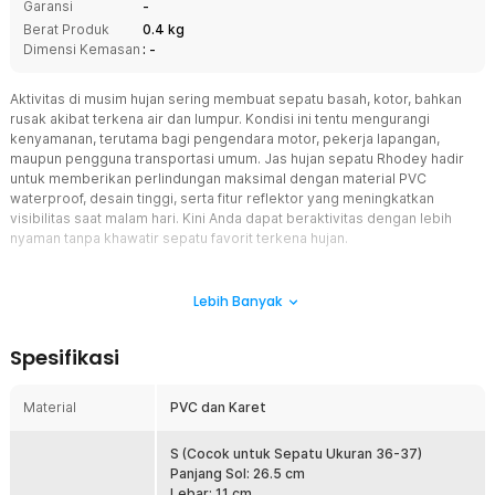
Garansi
-
Berat Produk
0.4 kg
Dimensi Kemasan
: -
Aktivitas di musim hujan sering membuat sepatu basah, kotor, bahkan
rusak akibat terkena air dan lumpur. Kondisi ini tentu mengurangi
kenyamanan, terutama bagi pengendara motor, pekerja lapangan,
maupun pengguna transportasi umum. Jas hujan sepatu Rhodey hadir
untuk memberikan perlindungan maksimal dengan material PVC
waterproof, desain tinggi, serta fitur reflektor yang meningkatkan
visibilitas saat malam hari. Kini Anda dapat beraktivitas dengan lebih
nyaman tanpa khawatir sepatu favorit terkena hujan.
Fitur
Lebih Banyak
Perlindungan Waterproof Menyeluruh
Jas hujan sepatu ini dibuat menggunakan material PVC berkualitas
Spesifikasi
yang mampu menghalau air agar tidak meresap ke dalam sepatu.
Perlindungan semakin maksimal berkat kombinasi karet elastis dan
lapisan pelindung pada bagian atas. Desain tinggi membantu
Material
PVC dan Karet
melindungi area sepatu hingga mendekati betis bawah dari cipratan
air dan lumpur. Cocok digunakan sebagai jas hujan sepatu untuk
S (Cocok untuk Sepatu Ukuran 36-37)
aktivitas harian maupun perjalanan jauh.
Panjang Sol: 26.5 cm
Resleting Praktis untuk Pemakaian Cepat
Lebar: 11 cm