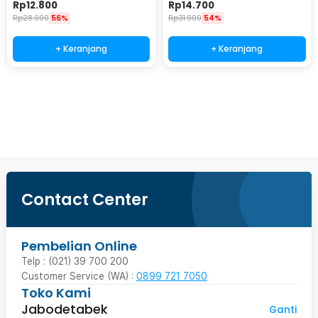
Cushioned EVA Foam M - L3
Cushioned EVA Foam L - L3
Rp
12.800
Rp
14.700
Rp
28.900
56%
Rp
31.900
54%
+ Keranjang
+ Keranjang
Beli Sekarang
Contact Center
Pembelian Online
Telp : (021) 39 700 200
Customer Service (WA) :
0899 721 7050
Toko Kami
Jabodetabek
Ganti