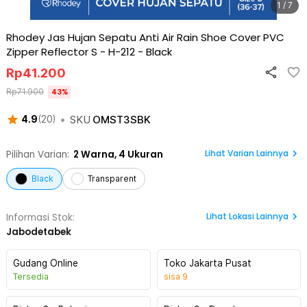
1 / 7
Rhodey Jas Hujan Sepatu Anti Air Rain Shoe Cover PVC
Zipper Reflector S - H-212
-
Black
Rp
41.200
Rp
71.900
43
%
•
SKU
OMST3SBK
4.9
(
20
)
Lihat Varian Lainnya
Pilihan Varian:
2
Warna,
4 Ukuran
Black
Transparent
Lihat
Lokasi Lainnya
Informasi Stok:
Jabodetabek
Gudang Online
Toko Jakarta Pusat
Tersedia
sisa
9