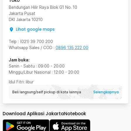
Toko
Bendungan Hilir Raya Blok G1 No. 10
Jakarta Pusat
DKI Jakarta
10210
Lihat google maps
Telp
:
(021) 39 700 200
Whatsapp Sales / COD
:
0896 135 222 00
Jam buka:
Senin - Sabtu
:
09:00
-
20:00
Minggu/Libur Nasional
:
12:00
-
20:00
Idul Fitri
: libur
Selengkapnya
Beli langsung/self pickup di kota lainnya
Download Aplikasi JakartaNotebook