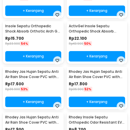
+ Keranjang
+ Keranjang
Insole Sepatu Orthopedic
ActivGel Insole Sepatu
Shock Absorb Orthotic Arch Gel
Orthopedic Shock Absorb
Foam L - ZYD17
Silicone Gel S
Rp
15.700
Rp
22.100
Rp
33.900
54%
Rp
43.900
50%
+ Keranjang
+ Keranjang
Rhodey Jas Hujan Sepatu Anti
Rhodey Jas Hujan Sepatu Anti
Air Rain Shoe Cover PVC with
Air Rain Shoe Cover PVC with
Zipper M - F-300
Zipper L - F-300
Rp
17.600
Rp
17.800
Rp
36.900
53%
Rp
36.900
52%
+ Keranjang
+ Keranjang
Rhodey Jas Hujan Sepatu Anti
Rhodey Insole Sepatu
Air Rain Shoe Cover PVC with
Orthopedic Odor Resistant EVA
Zipper XL - F-300
Foam 35 - Y3Y27
Rp
17.900
Rp
8.700