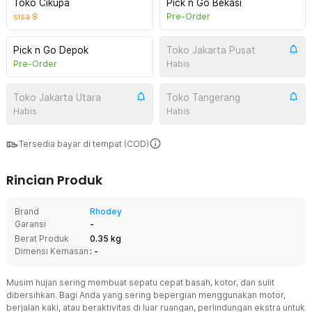
Toko Cikupa
Pick n Go Bekasi
sisa
8
Pre-Order
Pick n Go Depok
Toko Jakarta Pusat
Pre-Order
Habis
Toko Jakarta Utara
Toko Tangerang
Habis
Habis
Tersedia bayar di tempat (COD)
Rincian Produk
Brand
Rhodey
Garansi
-
Berat Produk
0.35 kg
Dimensi Kemasan
: -
Musim hujan sering membuat sepatu cepat basah, kotor, dan sulit
dibersihkan. Bagi Anda yang sering bepergian menggunakan motor,
berjalan kaki, atau beraktivitas di luar ruangan, perlindungan ekstra untuk