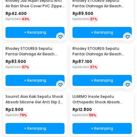
Rhodey Jas Hujan Sepatu Anti
Rhodey STOUREG Sepatu
Air Rain Shoe Cover PVC Zipper
Pantai Olahraga Air Beach
Reflector L - H-212
Shoes 42 - 6688
Rp
42.400
Rp
89.500
Rp
73.900
43%
Rp
139.900
37%
+ Keranjang
+ Keranjang
Rhodey STOUREG Sepatu
Rhodey STOUREG Sepatu
Pantai Olahraga Air Beach
Pantai Olahraga Air Beach
Shoes 43 - 6688
Shoes 44 - 6688
Rp
83.600
Rp
87.100
Rp
131.900
37%
Rp
136.900
37%
+ Keranjang
+ Keranjang
Soumit Alas Kaki Sepatu Shock
LUARMO Insole Sepatu
Absorb Silicone Gel Anti Slip 2
Orthopedic Shock Absorb
PCS - MJ003
Cushioned EVA Foam M - L3
Rp
2.500
Rp
12.800
Rp
11.900
79%
Rp
28.900
56%
+ Keranjang
+ Keranjang