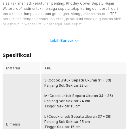
alas kaki menjadi kebutuhan penting. Rhodey Cover Sepatu Hujan
Waterproof hadir untuk menjaga sepatu tetap kering dan bersih dari
percikan air, lumpur, maupun genangan. Menggunakan material TPE
berkualitas dengan desain universal, produk ini cocok digunakan oleh
pria maupun wanita untuk berbagai jenis sepatu.
Fitur
Lebih Banyak
Perlindungan Universal untuk Berbagai Jenis Sepatu
Jas hujan sepatu Rhodey menghadirkan desain universal yang
Spesifikasi
dapat digunakan pada berbagai model alas kaki seperti sneaker,
running shoes, loafers, casual shoes, hingga flat shoes. Bentuknya
mengikuti kontur sepatu sehingga tetap nyaman saat digunakan.
Material
TPE
Dengan perlindungan yang menyeluruh, sepatu kesayangan Anda
tetap terjaga dari air dan kotoran selama beraktivitas.
S (Cocok untuk Sepatu Ukuran 31 - 33)
Material TPE Premium yang Fleksibel
Panjang Sol: Sekitar 22 cm
Dibuat menggunakan material TPE berkualitas tinggi yang dikenal
lebih elastis, tebal, dan tahan lama. Material ini memiliki kemampuan
M (Cocok untuk Sepatu Ukuran 34 - 36)
waterproof yang efektif untuk menghalangi masuknya air hujan ke
Panjang Sol: Sekitar 24 cm
permukaan sepatu. Karakter fleksibelnya juga membuat cover
Tinggi: Sekitar 15 cm
sepatu mudah dipasang dan tidak mudah sobek saat digunakan
sehari-hari.
L (Cocok untuk Sepatu Ukuran 37 - 39)
Panjang Sol: Sekitar 25 cm
Anti Slip untuk Keamanan Maksimal
Dimensi
Tinggi: Sekitar 15 cm