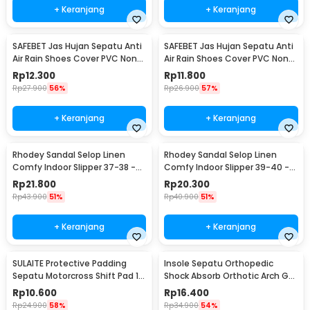
+ Keranjang
+ Keranjang
SAFEBET Jas Hujan Sepatu Anti
SAFEBET Jas Hujan Sepatu Anti
Air Rain Shoes Cover PVC Non
Air Rain Shoes Cover PVC Non
Slip Strap M 37-39 - H-101
Slip Strap XL 42-43 - H-101
Rp
12.300
Rp
11.800
Rp
27.900
56%
Rp
26.900
57%
+ Keranjang
+ Keranjang
Rhodey Sandal Selop Linen
Rhodey Sandal Selop Linen
Comfy Indoor Slipper 37-38 -
Comfy Indoor Slipper 39-40 -
YT22
YT22
Rp
21.800
Rp
20.300
Rp
43.900
51%
Rp
40.900
51%
+ Keranjang
+ Keranjang
SULAITE Protective Padding
Insole Sepatu Orthopedic
Sepatu Motorcross Shift Pad 1
Shock Absorb Orthotic Arch Gel
PCS - GT-106
Foam S - ZYD17
Rp
10.600
Rp
16.400
Rp
24.900
58%
Rp
34.900
54%