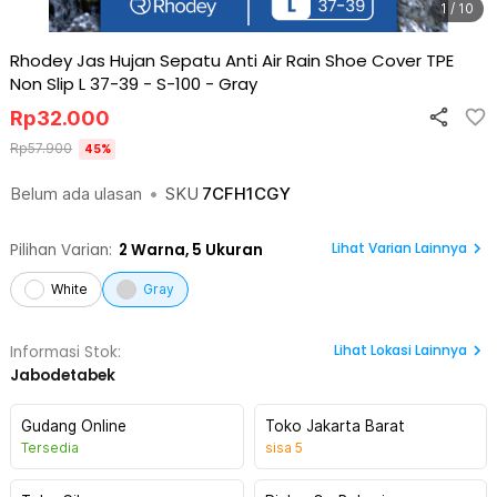
1 / 10
Rhodey Jas Hujan Sepatu Anti Air Rain Shoe Cover TPE
Non Slip L 37-39 - S-100
-
Gray
Rp
32.000
Rp
57.900
45
%
Belum ada ulasan
•
SKU
7CFH1CGY
Lihat Varian Lainnya
Pilihan Varian:
2
Warna,
5 Ukuran
White
Gray
Lihat
Lokasi Lainnya
Informasi Stok:
Jabodetabek
Gudang Online
Toko Jakarta Barat
Tersedia
sisa
5