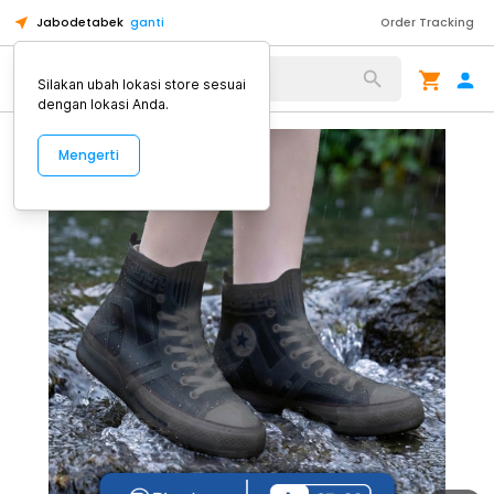
Jabodetabek
ganti
Order Tracking
Alat Kopi
Silakan ubah lokasi store sesuai
dengan lokasi Anda.
Mengerti