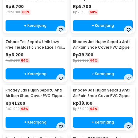
Foam 41 - Y3Y27
Foam 42 - Y3Y27
Rp
9.700
Rp
9.700
Rp
23.900
60%
Rp
23.900
60%
+ Keranjang
+ Keranjang
Zshare Tali Sepatu Unik Lazy
Rhodey Jas Hujan Sepatu Anti
Free Tie Elastic Shoe Lace 1 Pair
Air Rain Shoe Cover PVC Zipper
- T10
Reflector XL - H-212
Rp
6.200
Rp
39.300
Rp
16.900
64%
Rp
69.900
44%
+ Keranjang
+ Keranjang
Rhodey Jas Hujan Sepatu Anti
Rhodey Jas Hujan Sepatu Anti
Air Rain Shoe Cover PVC Zipper
Air Rain Shoe Cover PVC Zipper
Reflector S - H-212
Reflector M - H-212
Rp
41.200
Rp
39.100
Rp
71.900
43%
Rp
68.900
44%
+ Keranjang
+ Keranjang