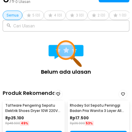
/5
0
Ulasan
Semua
5
(
0
)
4
(
0
)
3
(
0
)
2
(
0
)
1
(
0
)
Cari Ulasan
Belum ada ulasan
Produk Rekomendasi
Taffware Pengering Sepatu
Rhodey Sol Sepatu Peninggi
Elektrik Shoes Dryer 10W 220V
Badan Pria Wanita 3 Layer All
EU Plug - TPS2
Size - C-728
Rp
25.100
Rp
17.500
Rp
48.900
49%
Rp
36.900
53%