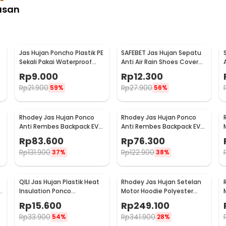
asan
:
 Waterproof Raincoat - ZY-81
Jas Hujan Poncho Plastik PE
SAFEBET Jas Hujan Sepatu
r
Sekali Pakai Waterproof
Anti Air Rain Shoes Cover
Universal - Y903
PVC Non Slip Strap M 37-39
Rp
9.000
Rp
12.300
- H-101
Rp
21.900
Rp
27.900
59%
56%
Rhodey Jas Hujan Ponco
Rhodey Jas Hujan Ponco
Anti Rembes Backpack EVA
Anti Rembes Backpack EVA
Waterproof Raincoat XL -
Waterproof Raincoat L - FY-
Rp
83.600
Rp
76.300
FY-30
30
Rp
131.900
Rp
122.900
37%
38%
QILI Jas Hujan Plastik Heat
Rhodey Jas Hujan Setelan
Insulation Ponco
Motor Hoodie Polyester
Disposable Raincoat - PY-
Waterproof Raincoat L -
Rp
15.600
Rp
249.100
10
ZY-15
Rp
33.900
Rp
341.900
54%
28%