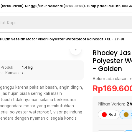
lat Kopi
umat (07:00 - 20:00), Sabtu - Minggu (08:00 - 20:00), Tutup pada Idul Fitri
Sele
Hujan Setelan Motor Visor Polyester Waterproof Raincoat XXL - ZY-81
:00 - 20:00), Sabtu - Minggu/ Libur Nasional (08:00 - 17:00)
Selengkapnya
:00 - 20:00), Sabtu - Minggu/ Libur Nasional (08:00 - 17:00)
Rhodey Jas 
Selengkapnya
Polyester W
 (09:00-20:00), Minggu/Libur Nasional (12:00-20:00), Tutup pada Idul Fitri
Sele
-
Golden
 Produk
1.4 kg
 (09:00-20:00), Minggu/Libur Nasional (12:00-20:00), Tutup pada Idul Fitri
Sele
nsi Kemasan
: -
Belum ada ulasan
•
Rp
169.60
ganggu karena pakaian basah, angin dingin,
as hujan biasa sering kali masih
 tubuh tidak nyaman selama berkendara.
umat (07:00 - 20:00), Sabtu - Minggu (08:00 - 20:00), Tutup pada Idul Fitri
Sele
Pilihan Varian:
2
W
uk pengendara motor yang membutuhkan
ial polyester waterproof, visor pelindung
:00 - 20:00), Sabtu - Minggu/ Libur Nasional (08:00 - 17:00)
Selengkapnya
Red
kendara dengan nyaman di segala kondisi
:00 - 20:00), Sabtu - Minggu/ Libur Nasional (08:00 - 17:00)
Selengkapnya