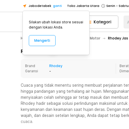
Jabodetabek
ganti
Toko Jakarta Utara
Toko Tangerang
Kategori
A
Silakan ubah lokasi store sesuai
Toko Cikupa
dengan lokasi Anda.
Pick n Go Jakarta Barat
Senin - J
Hobby
Motor
Jaket & Jas Hujan Motor
Rhodey Jas 
Mengerti
Pick n Go Bekasi
Senin - Jumat (08
Pick n Go Depok
Senin - Jumat (08
Rincian Produk
Toko Jakarta Pusat
Senin - Sabtu
Brand
Rhodey
Berat
Toko Jakarta Barat
Senin - Sabtu
Garansi
-
Dime
Toko Jakarta Utara
Toko Tangerang
Cuaca yang tidak menentu sering membuat perjalanan ter
hingga pandangan yang terhalang air hujan. Menggunakan j
Toko Cikupa
menyisakan celah sehingga air tetap masuk dan membuat
Pick n Go Jakarta Barat
Senin - J
Rhodey hadir sebagai solusi perlindungan maksimal unt
kenyamanan dan keamanan saat hujan deras. Dengan mater
Pick n Go Bekasi
Senin - Jumat (08
wajah, dan desain setelan lengkap, Anda dapat tetap ber
Pick n Go Depok
Senin - Jumat (08
cuaca.