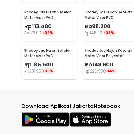
Rhodey Jas Hujan Setelan
Rhodey Jas Hujan Setelan
Motor Visor PVC
Motor Visor PVC
Waterproof Raincoat L -
Waterproof Raincoat M -
Rp
113.400
Rp
96.200
ZY-74
ZY-74
Rp
178.900
Rp
148.900
37%
36%
Rhodey Jas Hujan Setelan
Rhodey Jas Hujan Setelan
Motor Visor PVC
Motor Visor Polyester
Waterproof Raincoat L -
Waterproof Raincoat L -
Rp
185.500
Rp
149.900
ZY-12
ZY-85
Rp
281.900
Rp
226.900
35%
34%
Download Aplikasi JakartaNotebook