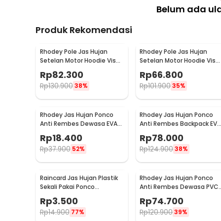
Kelengkapan Produk
Belum ada ul
Rincian yang Anda dapatkan untuk pembelian produk ini
Produk Rekomendasi
1 x Rhodey Jas Hujan Setelan Motor Visor Polyester
1 x Mika Pelindung / Visor
1 x Tas Penyimpanan
Rhodey Pole Jas Hujan
Rhodey Pole Jas Hujan
Setelan Motor Hoodie Visor
Setelan Motor Hoodie Viso
Raincoat Waterproof XXXL
Raincoat Waterproof XXL -
Rp
82.300
Rp
66.800
- ZY-10
ZY-10
Rp
130.900
Rp
101.900
38%
35%
Rhodey Jas Hujan Ponco
Rhodey Jas Hujan Ponco
Anti Rembes Dewasa EVA
Anti Rembes Backpack EVA
Waterproof Raincoat - FY-
Waterproof Raincoat XXL -
Rp
18.400
Rp
78.000
20
FY-30
Rp
37.900
Rp
124.900
52%
38%
Raincard Jas Hujan Plastik
Rhodey Jas Hujan Ponco
Sekali Pakai Ponco
Anti Rembes Dewasa PVC
Disposable Raincoat - FY-
Waterproof Raincoat - PY-
Rp
3.500
Rp
74.700
04
50
Rp
14.900
Rp
120.900
77%
39%