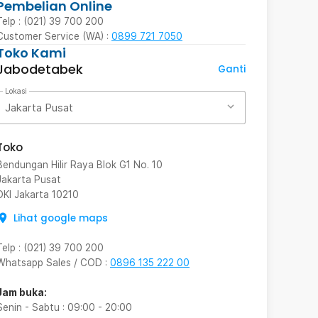
Pembelian Online
Telp : (021) 39 700 200
Customer Service (WA) :
0899 721 7050
Toko Kami
Jabodetabek
Ganti
Lokasi
Jakarta Pusat
Toko
Bendungan Hilir Raya Blok G1 No. 10
Jakarta Pusat
DKI Jakarta
10210
Lihat google maps
Telp
:
(021) 39 700 200
Whatsapp Sales / COD
:
0896 135 222 00
Jam buka:
Senin - Sabtu
:
09:00
-
20:00