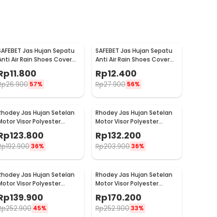
SAFEBET Jas Hujan Sepatu
SAFEBET Jas Hujan Sepatu
Anti Air Rain Shoes Cover
Anti Air Rain Shoes Cover
PVC Non Slip Strap XL 42-43
PVC Non Slip Strap XXL 44-
Rp
11.800
Rp
12.400
- H-101
45 - H-101
Rp
26.900
Rp
27.900
57%
56%
Rhodey Jas Hujan Setelan
Rhodey Jas Hujan Setelan
Motor Visor Polyester
Motor Visor Polyester
Waterproof Raincoat XL -
Waterproof Raincoat XXXL
Rp
123.800
Rp
132.200
ZY-75
- ZY-75
Rp
192.900
Rp
203.900
36%
36%
Rhodey Jas Hujan Setelan
Rhodey Jas Hujan Setelan
Motor Visor Polyester
Motor Visor Polyester
Waterproof Raincoat XL -
Waterproof Raincoat L -
Rp
139.900
Rp
170.200
ZY-81
ZY-81
Rp
252.900
Rp
252.900
45%
33%