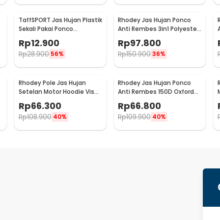
TaffSPORT Jas Hujan Plastik
Rhodey Jas Hujan Ponco
Sekali Pakai Ponco
Anti Rembes 3in1 Polyester
Disposable Raincoat - PY-
Waterproof Raincoat - PY-
Rp
12.900
Rp
97.800
62
30
Rp
28.900
Rp
150.900
56%
36%
Rhodey Pole Jas Hujan
Rhodey Jas Hujan Ponco
Setelan Motor Hoodie Visor
Anti Rembes 150D Oxford
Raincoat Waterproof XXXXL
Waterproof Raincoat Size S
Rp
66.300
Rp
66.800
- ZY-10
- PY-45
Rp
108.900
Rp
109.900
40%
40%