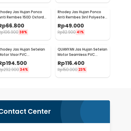
Rhodey Jas Hujan Ponco
Rhodey Jas Hujan Ponco
Anti Rembes 150D Oxford
Anti Rembes 3in1 Polyester
Waterproof Raincoat Size M
Waterproof Raincoat - PY-
Rp
66.800
Rp
49.000
- PY-45
31
Rp
106.900
Rp
82.900
38%
41%
Rhodey Jas Hujan Setelan
QUANYAN Jas Hujan Setelan
Motor Visor PVC
Motor Seamless PVC
Waterproof Raincoat XL -
Waterproof Raincoat XL -
Rp
194.500
Rp
116.400
ZY-12
ZY-20
Rp
292.900
Rp
150.000
34%
23%
Contact Center