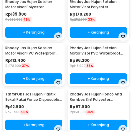
Rhodey Jas Hujan Setelan
Rhodey Jas Hujan Setelan
Motor Visor Polyester
Motor Visor Polyester
Waterproof Raincoat XL - ZY-81
Waterproof Raincoat L - ZY-81
Rp
139.900
Rp
170.200
Rp
252.900
45%
Rp
252.900
33%
+ Keranjang
+ Keranjang
Rhodey Jas Hujan Setelan
Rhodey Jas Hujan Setelan
Motor Visor PVC Waterproof
Motor Visor PVC Waterproof
Raincoat L - ZY-74
Raincoat M - ZY-74
Rp
113.400
Rp
96.200
Rp
178.900
37%
Rp
148.900
36%
+ Keranjang
+ Keranjang
TaffSPORT Jas Hujan Plastik
Rhodey Jas Hujan Ponco Anti
Sekali Pakai Ponco Disposable
Rembes 3in1 Polyester
Raincoat - PY-62
Waterproof Raincoat - PY-30
Rp
12.900
Rp
97.800
Rp
28.900
56%
Rp
150.900
36%
+ Keranjang
+ Keranjang