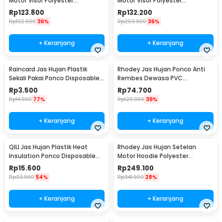
Motor Visor Polyester
Motor Visor Polyester
Waterproof Raincoat XL - ZY-
Waterproof Raincoat XXXL -
Rp
123.800
Rp
132.200
75
ZY-75
Rp
192.900
36%
Rp
203.900
36%
+ Keranjang
+ Keranjang
Raincard Jas Hujan Plastik
Rhodey Jas Hujan Ponco Anti
Sekali Pakai Ponco Disposable
Rembes Dewasa PVC
Raincoat - FY-04
Waterproof Raincoat - PY-50
Rp
3.500
Rp
74.700
Rp
14.900
77%
Rp
120.900
39%
+ Keranjang
+ Keranjang
QILI Jas Hujan Plastik Heat
Rhodey Jas Hujan Setelan
Insulation Ponco Disposable
Motor Hoodie Polyester
Raincoat - PY-10
Waterproof Raincoat L - ZY-15
Rp
15.600
Rp
249.100
Rp
33.900
54%
Rp
341.900
28%
+ Keranjang
+ Keranjang