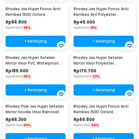
Rhodey Jas Hujan Ponco Anti
Rhodey Jas Hujan Ponco Anti
Rembes 150D Oxford
Rembes 3in1 Polyester
Waterproof Raincoat Size M -
Waterproof Raincoat - PY-31
Rp
66.800
Rp
49.000
PY-45
Rp
106.900
38%
Rp
82.900
41%
+ Keranjang
+ Keranjang
Rhodey Jas Hujan Setelan
Rhodey Jas Hujan Setelan
Motor Visor PVC Waterproof
Motor Visor Polyester
Raincoat L - ZY-12
Waterproof Raincoat XXL - ZY-
Rp
185.500
Rp
170.700
81
Rp
281.900
35%
Rp
252.900
33%
+ Keranjang
+ Keranjang
Rhodey Pole Jas Hujan Setelan
Rhodey Jas Hujan Ponco Anti
Motor Hoodie Visor Raincoat
Rembes 150D Oxford
Waterproof XXXXL - ZY-10
Waterproof Raincoat Size S -
Rp
66.300
Rp
66.800
PY-45
Rp
108.900
40%
Rp
109.900
40%
+ Keranjang
+ Keranjang