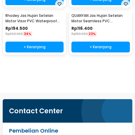
Rhodey Jas Hujan Setelan
QUANYAN Jas Hujan Setelan
Motor Visor PVC Waterproof
Motor Seamless PVC
Raincoat XL - ZY-12
Waterproof Raincoat XL - ZY-
Rp
194.500
Rp
116.400
20
Rp
292.900
34%
Rp
150.000
23%
+ Keranjang
+ Keranjang
Beli Sekarang
Contact Center
Pembelian Online