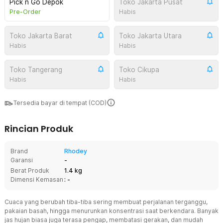
Pick n Go Depok
Toko Jakarta Pusat
Pre-Order
Habis
Toko Jakarta Barat
Toko Jakarta Utara
Habis
Habis
Toko Tangerang
Toko Cikupa
Habis
Habis
Tersedia bayar di tempat (COD)
Rincian Produk
Brand
Rhodey
Garansi
-
Berat Produk
1.4 kg
Dimensi Kemasan
: -
Cuaca yang berubah tiba-tiba sering membuat perjalanan terganggu,
pakaian basah, hingga menurunkan konsentrasi saat berkendara. Banyak
jas hujan biasa juga terasa pengap, membatasi gerakan, dan mudah