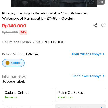
1 / 8
Rhodey Jas Hujan Setelan Motor Visor Polyester
Waterproof Raincoat L - ZY-85
-
Golden
Rp
149.900
Rp
226.900
34
%
Belum ada ulasan
•
SKU
7CTHG3GD
Lihat Varian Lainnya
Pilihan Varian:
1
Warna,
Golden
Lihat
Lokasi Lainnya
Informasi Stok:
Jabodetabek
Gudang Online
Pick n Go Bekasi
Tersedia
Pre-Order