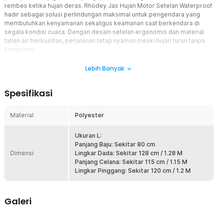
rembes ketika hujan deras. Rhodey Jas Hujan Motor Setelan Waterproof
hadir sebagai solusi perlindungan maksimal untuk pengendara yang
membutuhkan kenyamanan sekaligus keamanan saat berkendara di
segala kondisi cuaca. Dengan desain setelan ergonomis dan material
tahan air berkualitas, perjalanan tetap nyaman meski hujan turun tanpa
kompromi.
Fitur
Lebih Banyak
Material Polyester Waterproof Premium
Spesifikasi
Jas hujan motor ini menggunakan material polyester waterproof
dengan struktur kain rapat yang efektif menahan air hujan agar tidak
merembes ke bagian dalam. Material ini memberikan perlindungan
Material
Polyester
menyeluruh sehingga pakaian tetap kering meskipun digunakan
saat hujan deras dalam waktu lama. Selain tahan air, bahan
Ukuran L:
polyester juga lebih ringan sehingga nyaman digunakan untuk
Panjang Baju: Sekitar 80 cm
perjalanan harian maupun touring jarak jauh.
Dimensi
Lingkar Dada: Sekitar 128 cm / 1.28 M
Visor Mika Pelindung Wajah
Panjang Celana: Sekitar 115 cm / 1.15 M
Bagian hoodie dilengkapi visor mika transparan yang membantu
Lingkar Pinggang: Sekitar 120 cm / 1.2 M
melindungi wajah dari cipratan air hujan dan terpaan angin. Visor ini
menjaga pandangan tetap jelas sehingga pengendara dapat
berkonsentrasi selama perjalanan. Perlindungan tambahan pada
Galeri
area wajah juga membantu mengurangi rasa tidak nyaman akibat
hujan deras atau percikan kendaraan lain.