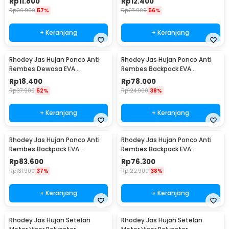
Rp
11.800
Rp
12.400
1 x Tas Penyimpanan
Rp
26.900
57%
Rp
27.900
56%
+ Keranjang
+ Keranjang
Rhodey Jas Hujan Ponco Anti
Rhodey Jas Hujan Ponco Anti
Rembes Dewasa EVA
Rembes Backpack EVA
Waterproof Raincoat - FY-20
Waterproof Raincoat XXL - FY-
Rp
18.400
Rp
78.000
30
Rp
37.900
52%
Rp
124.900
38%
+ Keranjang
+ Keranjang
Rhodey Jas Hujan Ponco Anti
Rhodey Jas Hujan Ponco Anti
Rembes Backpack EVA
Rembes Backpack EVA
Waterproof Raincoat XL - FY-30
Waterproof Raincoat L - FY-30
Rp
83.600
Rp
76.300
Rp
131.900
37%
Rp
122.900
38%
+ Keranjang
+ Keranjang
Rhodey Jas Hujan Setelan
Rhodey Jas Hujan Setelan