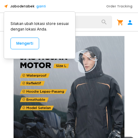
Jabodetabek
ganti
Order Tracking
Alat Kopi
Silakan ubah lokasi store sesuai
dengan lokasi Anda.
Mengerti