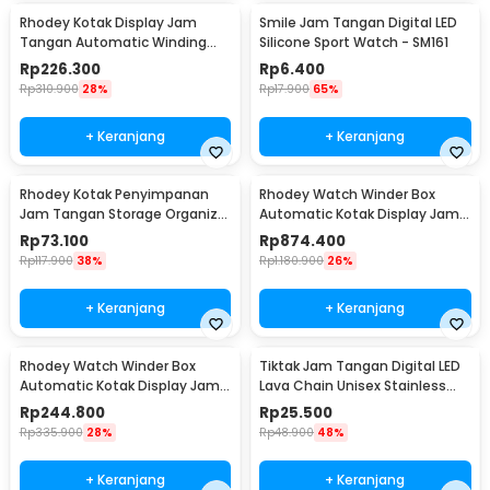
Rhodey Kotak Display Jam
Smile Jam Tangan Digital LED
Tangan Automatic Winding
Silicone Sport Watch - SM161
Watch Box - J125F DE
Rp
226.300
Rp
6.400
Rp
310.900
28%
Rp
17.900
65%
+ Keranjang
+ Keranjang
Rhodey Kotak Penyimpanan
Rhodey Watch Winder Box
Jam Tangan Storage Organizer
Automatic Kotak Display Jam
Watch Box 6 Grid - NIE6
Tangan 4 Slot - SKW14
Rp
73.100
Rp
874.400
Rp
117.900
38%
Rp
1.180.900
26%
+ Keranjang
+ Keranjang
Rhodey Watch Winder Box
Tiktak Jam Tangan Digital LED
Automatic Kotak Display Jam
Lava Chain Unisex Stainless
Tangan 1 Slot - SKW14
Steel Strap - TK-4
Rp
244.800
Rp
25.500
Rp
335.900
28%
Rp
48.900
48%
+ Keranjang
+ Keranjang