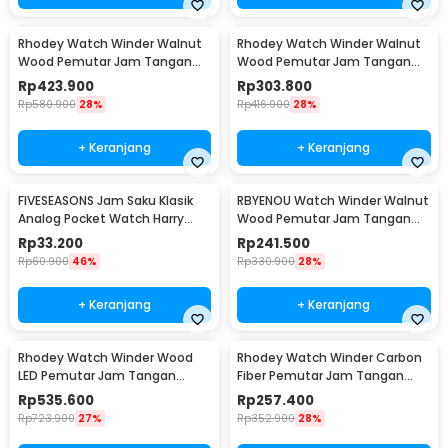
Rhodey Watch Winder Walnut
Rhodey Watch Winder Walnut
Wood Pemutar Jam Tangan
Wood Pemutar Jam Tangan
Otomatis 2 Slot - SKW166-B
Otomatis 1 Slot - SKW165-B
Rp
423.900
Rp
303.800
Rp
580.900
28%
Rp
416.900
28%
+ Keranjang
+ Keranjang
FIVESEASONS Jam Saku Klasik
RBYENOU Watch Winder Walnut
Analog Pocket Watch Harry
Wood Pemutar Jam Tangan
Potter Edition - HQ8048
Otomatis 1 Slot - RB3
Rp
33.200
Rp
241.500
Rp
60.900
46%
Rp
330.900
28%
+ Keranjang
+ Keranjang
Rhodey Watch Winder Wood
Rhodey Watch Winder Carbon
LED Pemutar Jam Tangan
Fiber Pemutar Jam Tangan
Otomatis 3 Slot - SKW167
Otomatis 3 Slot - SKW33
Rp
535.600
Rp
257.400
Rp
723.900
27%
Rp
352.900
28%