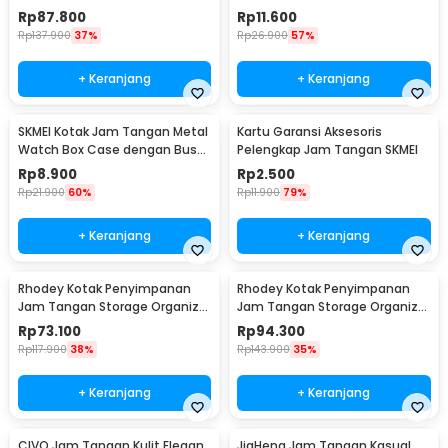
Leather 10 Slot - Z-0003
Rp
87.800
Rp
11.600
Rp
137.900
37%
Rp
26.900
57%
+ Keranjang
+ Keranjang
SKMEI Kotak Jam Tangan Metal
Kartu Garansi Aksesoris
Watch Box Case dengan Busa
Pelengkap Jam Tangan SKMEI
Pelindung
Rp
8.900
Rp
2.500
Rp
21.900
60%
Rp
11.900
79%
+ Keranjang
+ Keranjang
Rhodey Kotak Penyimpanan
Rhodey Kotak Penyimpanan
Jam Tangan Storage Organizer
Jam Tangan Storage Organizer
Watch Box 6 Slot - LS-006
Luxury 12 Slot - Z-0003
Rp
73.100
Rp
94.300
Rp
117.900
38%
Rp
143.900
35%
+ Keranjang
+ Keranjang
CIVO Jam Tangan Kulit Elegan
JiaHeng Jam Tangan Kasual