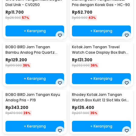
Dial Unik - CV0250
Pria dengan Korek Gas - HC-90
Rp
11.700
Rp
52.700
Rp
26.900
57%
Rp
90.900
43%
+ Keranjang
+ Keranjang
BOBO BIRD Jam Tangan
Kotak Jam Tangan Travel
Bambu Analog Pria Quartz
Watch Case Display Box Bahan
Watch - A09
Kulit 8 Grid - L-001
Rp
129.200
Rp
131.300
Rp
199.900
36%
Rp
202.900
36%
+ Keranjang
+ Keranjang
BOBO BIRD Jam Tangan Kayu
Rhodey Kotak Jam Tangan
Analog Pria - P19
Watch Box Kulit 12 Slot Mix Grid
30x20x8cm - JO12
Rp
343.200
Rp
135.400
Rp
470.900
28%
Rp
207.900
35%
+ Keranjang
+ Keranjang