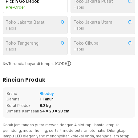
Pick n Go Depok
Toko Jakarta Pusat
Pre-Order
Habis
Toko Jakarta Barat
Toko Jakarta Utara
Habis
Habis
Toko Tangerang
Toko Cikupa
Habis
Habis
Tersedia bayar di tempat (COD)
Rincian Produk
Brand
Rhodey
Garansi
1 Tahun
Berat Produk
8.2 kg
Dimensi Kemasan
54
x
23
x
28
cm
Kotak jam tangan putar mewah dengan 4 slot rapi, bantal empuk
pelindung, motor hening, serta 4 mode putaran otomatis. Dilengkapi
lampu LED elegan yang menonjolkan koleksi Anda, menjaga jam tetap