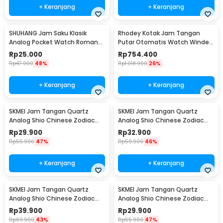
+ Keranjang
+ Keranjang
SHUHANG Jam Saku Klasik
Rhodey Kotak Jam Tangan
Analog Pocket Watch Roman
Putar Otomatis Watch Winder
Steampunk - PJX1596
LED 6 Slot - SKW168
Rp
25.000
Rp
754.400
Rp
47.900
48%
Rp
1.018.900
26%
+ Keranjang
+ Keranjang
SKMEI Jam Tangan Quartz
SKMEI Jam Tangan Quartz
Analog Shio Chinese Zodiac
Analog Shio Chinese Zodiac
Waterproof 30M Babi - 2327
Waterproof 30M Kambing -
Rp
29.900
Rp
32.900
2327
Rp
55.900
47%
Rp
59.900
46%
+ Keranjang
+ Keranjang
SKMEI Jam Tangan Quartz
SKMEI Jam Tangan Quartz
Analog Shio Chinese Zodiac
Analog Shio Chinese Zodiac
Waterproof 30M Kuda - 2327
Waterproof 30M Ular - 2327
Rp
39.900
Rp
29.900
Rp
69.900
43%
Rp
55.900
47%