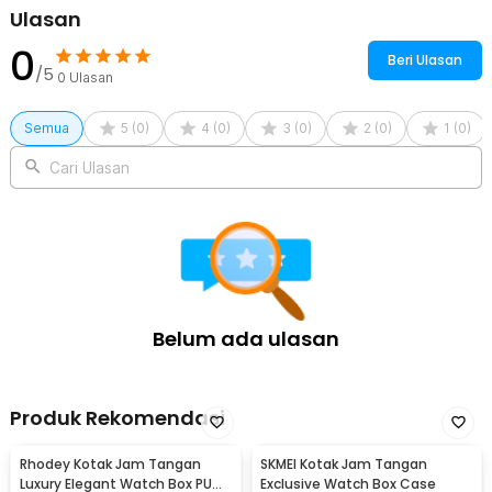
Ulasan
0
Beri Ulasan
/5
0
Ulasan
Semua
5
(
0
)
4
(
0
)
3
(
0
)
2
(
0
)
1
(
0
)
Cari Ulasan
Belum ada ulasan
Produk Rekomendasi
Rhodey Kotak Jam Tangan
SKMEI Kotak Jam Tangan
Luxury Elegant Watch Box PU
Exclusive Watch Box Case