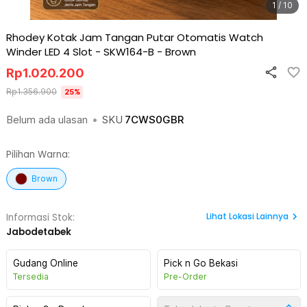
1 / 10
Rhodey Kotak Jam Tangan Putar Otomatis Watch
Winder LED 4 Slot - SKW164-B
-
Brown
Rp
1.020.200
Rp
1.356.900
25
%
Belum ada ulasan
•
SKU
7CWS0GBR
Pilihan Warna:
Brown
Lihat
Lokasi Lainnya
Informasi Stok:
Jabodetabek
Gudang Online
Pick n Go Bekasi
Tersedia
Pre-Order