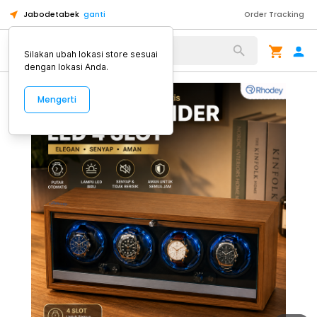
Jabodetabek
ganti
Order Tracking
Alat Kopi
Silakan ubah lokasi store sesuai
dengan lokasi Anda.
Mengerti