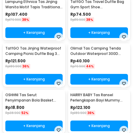
Lampung Ethnica Tas Jinjing
TaffGO Tas Travel Duffle Bag
Wanita Motif Tapis Traditional
Gym Sport Shoe
Handbag - LE3
Compartment 30L - C48
Rp
107.400
Rp
74.500
Rp
170.900
38%
Rp
119.900
38%
+ Keranjang
+ Keranjang
TaffGO Tas Jinjing Waterproof
Olimal Tas Camping Tenda
Camping Picnic Duffle Bag 3
Outdoor Waterproof 300D
Slots - C60
Oxford Storage Bag - OM-30
Rp
121.600
Rp
40.100
Rp
189.900
36%
Rp
70.900
44%
+ Keranjang
+ Keranjang
OSHHNI Tas Serut
HAIRRY BABY Tas Ransel
Penyimpanan Bola Basket
Perlengkapan Bayi Mummy
Olahraga Drawstring Bag Mesh
Diaper Travel Bag - CC23
Rp
18.800
Rp
122.100
- SH30
Rp
38.900
52%
Rp
189.900
36%
+ Keranjang
+ Keranjang