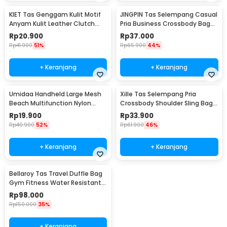
KIET Tas Genggam Kulit Motif
JINGPIN Tas Selempang Casual
Anyam Kulit Leather Clutch
Pria Business Crossbody Bag
Bag - KT1912
PU Leather - JP2
Rp
20.900
Rp
37.000
Rp
41.900
51%
Rp
65.900
44%
+ Keranjang
+ Keranjang
Umidaa Handheld Large Mesh
Xille Tas Selempang Pria
Beach Multifunction Nylon
Crossbody Shoulder Sling Bag
Tote Bag - INU163
Oxford Fabric - 9980
Rp
19.900
Rp
33.900
Rp
40.900
52%
Rp
61.900
46%
+ Keranjang
+ Keranjang
Bellaroy Tas Travel Duffle Bag
Gym Fitness Water Resistant
36-55L - C50
Rp
98.000
Rp
150.000
35%
+ Keranjang