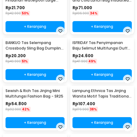
Pindahan Waterpoof Large
and Cold Lunch Bag Insulated
Organizer Bag 90x30x50cm -
Backpack - YY29
Rp
21.700
Rp
71.000
HR-01
Rp
42.900
50%
Rp
106.900
34%
+ Keranjang
+ Keranjang
BANKUO Tas Selempang
ISFRIDAY Tas Penyimpanan
Crossbody Sling Bag Dumpling
Baju Selimut Multifungsi Duffel
Adjustable Strap - BK22
Organizer Bag Barcode - IF45
Rp
20.200
Rp
24.600
Rp
40.900
51%
Rp
47.900
49%
+ Keranjang
+ Keranjang
Sewish & Rich Tas Jinjing Mini
Lampung Ethnica Tas Jinjing
Multifungsi Fashion Bag - SR25
Wanita Motif Tapis Traditional
Handbag - LE2
Rp
54.800
Rp
107.400
Rp
92.900
42%
Rp
170.900
38%
+ Keranjang
+ Keranjang