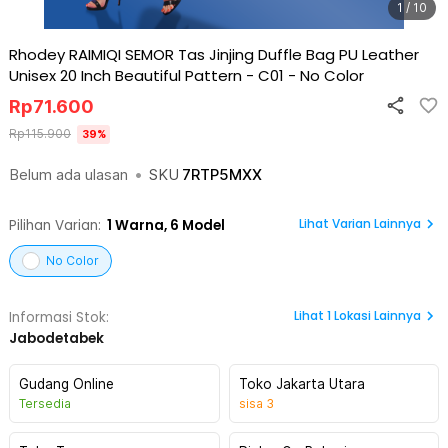
1 / 10
Rhodey RAIMIQI SEMOR Tas Jinjing Duffle Bag PU Leather
Unisex 20 Inch Beautiful Pattern - C01
-
No Color
Rp
71.600
Rp
115.900
39
%
Belum ada ulasan
•
SKU
7RTP5MXX
Lihat Varian Lainnya
Pilihan Varian:
1
Warna,
6 Model
No Color
Lihat
1
Lokasi Lainnya
Informasi Stok:
Jabodetabek
Gudang Online
Toko Jakarta Utara
Tersedia
sisa
3