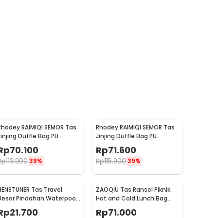
Rhodey RAIMIQI SEMOR Tas
Rhodey RAIMIQI SEMOR Tas
Jinjing Duffle Bag PU
Jinjing Duffle Bag PU
Leather Unisex 20 Inch Iron
Leather Unisex 20 Inch
Rp
70.100
Rp
71.600
Beauty - C01
Beautiful Pattern - C01
Rp
113.900
Rp
115.900
39%
39%
HENSTUNER Tas Travel
ZAOQIU Tas Ransel Piknik
Besar Pindahan Waterpoof
Hot and Cold Lunch Bag
Large Organizer Bag
Insulated Backpack - YY29
Rp
21.700
Rp
71.000
90x30x50cm - HR-01