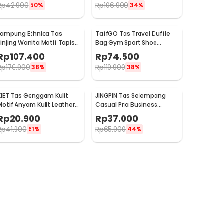
Rp
42.900
Rp
106.900
50%
34%
Lampung Ethnica Tas
TaffGO Tas Travel Duffle
Jinjing Wanita Motif Tapis
Bag Gym Sport Shoe
Traditional Handbag - LE3
Compartment 30L - C48
Rp
107.400
Rp
74.500
Rp
170.900
Rp
119.900
38%
38%
KIET Tas Genggam Kulit
JINGPIN Tas Selempang
Motif Anyam Kulit Leather
Casual Pria Business
Clutch Bag - KT1912
Crossbody Bag PU Leather
Rp
20.900
Rp
37.000
- JP2
Rp
41.900
Rp
65.900
51%
44%