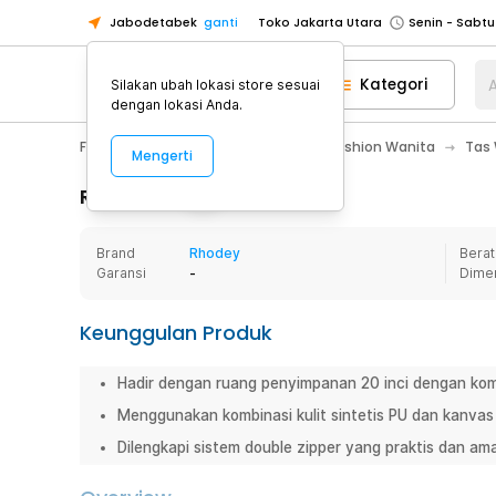
Jabodetabek
ganti
Toko Jakarta Utara
Toko Tangerang
Kategori
A
Silakan ubah lokasi store sesuai
Toko Cikupa
dengan lokasi Anda.
Pick n Go Jakarta Barat
Senin - J
Fashion, Make Up & Beauty Care
Fashion Wanita
Tas
Mengerti
Pick n Go Bekasi
Senin - Jumat (08
Pick n Go Depok
Senin - Jumat (08
Rincian Produk
Toko Jakarta Pusat
Senin - Sabtu
Brand
Rhodey
Berat
Toko Jakarta Barat
Senin - Sabtu
Garansi
-
Dime
Toko Jakarta Utara
Toko Tangerang
Keunggulan Produk
Toko Cikupa
Hadir dengan ruang penyimpanan 20 inci dengan ko
Pick n Go Jakarta Barat
Senin - J
Menggunakan kombinasi kulit sintetis PU dan kanvas
Pick n Go Bekasi
Senin - Jumat (08
Dilengkapi sistem double zipper yang praktis dan am
Pick n Go Depok
Senin - Jumat (08