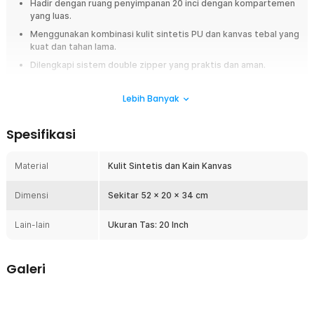
Hadir dengan ruang penyimpanan 20 inci dengan kompartemen
yang luas.
Menggunakan kombinasi kulit sintetis PU dan kanvas tebal yang
kuat dan tahan lama.
Dilengkapi sistem double zipper yang praktis dan aman.
Overview
Lebih Banyak
Temukan kebebasan bergerak serta tata kelola akomodasi pakaian yang
jauh lebih praktis, fleksibel, dan modis tanpa harus terbebani oleh
Spesifikasi
struktur koper yang kaku menggunakan tas jinjing duffle bag premium
dari Rhodey C01. Tas perjalanan berspesifikasi jumbo travel bag ini
dirancang secara khusus untuk memfasilitasi kebutuhan para pelancong
Material
Kulit Sintetis dan Kain Kanvas
modern yang membutuhkan ruang tampung ekstra besar dalam satu
kompartemen jinjing terpadu. Dibangun mengandalkan perpaduan
Dimensi
Sekitar 52 x 20 x 34 cm
material tangguh antara kulit sintetis (PU leather) mewah dengan
anyaman kain kanvas berkualitas tinggi, bodi tas ini menawarkan
Lain-lain
Ukuran Tas: 20 Inch
ketahanan mekanis yang luar biasa tebal agar tidak mudah sobek saat
menahan beban padat. Dilengkapi dengan sistem penguncian double
ritsleting interaktif, alur workflow mengemas barang bawaan Anda
dipastikan berjalan dengan aman, cepat, dan terlindungi seutuhnya dari
Galeri
risiko jebol. Menjadi pilihan investasi aksesoris fashion traveling paling
cerdas bagi pria maupun wanita (unisex), tas berdimensi 52 x 20 x 34 cm
ini siap melengkapi gaya busana Anda tetap stylish sepanjang