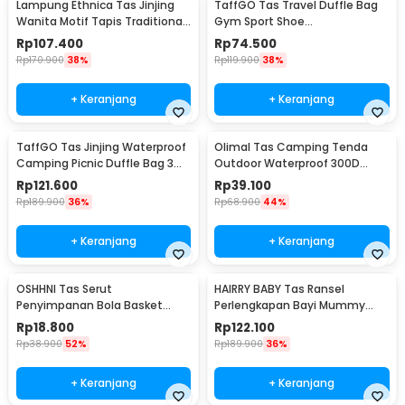
Lampung Ethnica Tas Jinjing
TaffGO Tas Travel Duffle Bag
Wanita Motif Tapis Traditional
Gym Sport Shoe
Handbag - LE3
Compartment 30L - C48
Rp
107.400
Rp
74.500
Rp
170.900
38%
Rp
119.900
38%
+ Keranjang
+ Keranjang
TaffGO Tas Jinjing Waterproof
Olimal Tas Camping Tenda
Camping Picnic Duffle Bag 3
Outdoor Waterproof 300D
Slots - C60
Oxford Storage Bag - OM-30
Rp
121.600
Rp
39.100
Rp
189.900
36%
Rp
68.900
44%
+ Keranjang
+ Keranjang
OSHHNI Tas Serut
HAIRRY BABY Tas Ransel
Penyimpanan Bola Basket
Perlengkapan Bayi Mummy
Olahraga Drawstring Bag Mesh
Diaper Travel Bag - CC23
Rp
18.800
Rp
122.100
- SH30
Rp
38.900
52%
Rp
189.900
36%
+ Keranjang
+ Keranjang