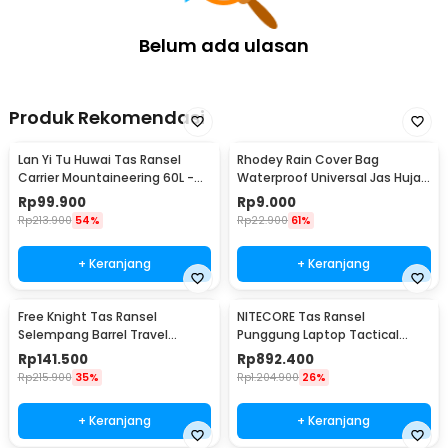
Belum ada ulasan
Produk Rekomendasi
Lan Yi Tu Huwai Tas Ransel
Rhodey Rain Cover Bag
Carrier Mountaineering 60L -
Waterproof Universal Jas Hujan
GC64
Tas Ransel 30-40L - WB20
Rp
99.900
Rp
9.000
Rp
213.900
54%
Rp
22.900
61%
+ Keranjang
+ Keranjang
Free Knight Tas Ransel
NITECORE Tas Ransel
Selempang Barrel Travel
Punggung Laptop Tactical
Mountaineering Canvas -
Backpack Outdoor - BP20
Rp
141.500
Rp
892.400
CC05
Rp
215.900
35%
Rp
1.204.900
26%
+ Keranjang
+ Keranjang