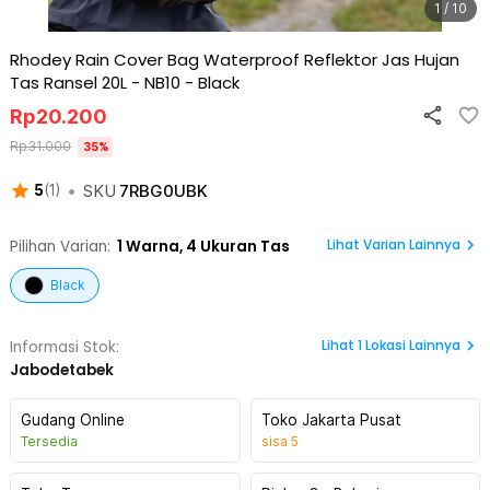
1 / 10
Rhodey Rain Cover Bag Waterproof Reflektor Jas Hujan
Tas Ransel 20L - NB10
-
Black
Rp
20.200
Rp
31.000
35
%
•
SKU
7RBG0UBK
5
(
1
)
Lihat Varian Lainnya
Pilihan Varian:
1
Warna,
4 Ukuran Tas
Black
Lihat
1
Lokasi Lainnya
Informasi Stok:
Jabodetabek
Gudang Online
Toko Jakarta Pusat
Tersedia
sisa
5