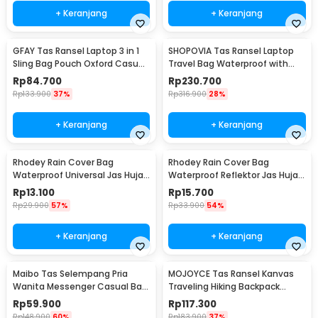
+ Keranjang
+ Keranjang
GFAY Tas Ransel Laptop 3 in 1
SHOPOVIA Tas Ransel Laptop
Sling Bag Pouch Oxford Casual
Travel Bag Waterproof with
Style - KC30
USB Port 35L - KC14
Rp
84.700
Rp
230.700
Rp
133.900
37%
Rp
316.900
28%
+ Keranjang
+ Keranjang
Rhodey Rain Cover Bag
Rhodey Rain Cover Bag
Waterproof Universal Jas Hujan
Waterproof Reflektor Jas Hujan
Tas Ransel 50-60L - WB20
Tas Ransel 25L - NB10
Rp
13.100
Rp
15.700
Rp
29.900
57%
Rp
33.900
54%
+ Keranjang
+ Keranjang
Maibo Tas Selempang Pria
MOJOYCE Tas Ransel Kanvas
Wanita Messenger Casual Bag
Traveling Hiking Backpack
Canvas Printing - 1125
Oxford Waterproof - MJ700
Rp
59.900
Rp
117.300
Rp
148.900
60%
Rp
183.900
37%