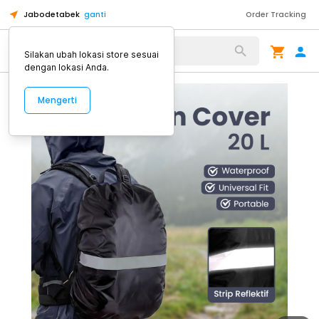
Jabodetabek
ganti
Order Tracking
Alat Kopi
Silakan ubah lokasi store sesuai
dengan lokasi Anda.
Mengerti