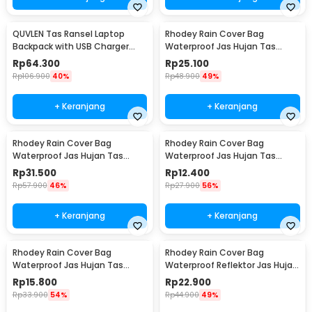
QUVLEN Tas Ransel Laptop
Rhodey Rain Cover Bag
Backpack with USB Charger
Waterproof Jas Hujan Tas
Port - KC04
Ransel 60L - WB10
Rp
64.300
Rp
25.100
Rp
106.900
40%
Rp
48.900
49%
+ Keranjang
+ Keranjang
Rhodey Rain Cover Bag
Rhodey Rain Cover Bag
Waterproof Jas Hujan Tas
Waterproof Jas Hujan Tas
Ransel 80L - WB10
Ransel 35L - WB10
Rp
31.500
Rp
12.400
Rp
57.900
46%
Rp
27.900
56%
+ Keranjang
+ Keranjang
Rhodey Rain Cover Bag
Rhodey Rain Cover Bag
Waterproof Jas Hujan Tas
Waterproof Reflektor Jas Hujan
Ransel 45L - WB10
Tas Ransel 45L - NB10
Rp
15.800
Rp
22.900
Rp
33.900
54%
Rp
44.900
49%