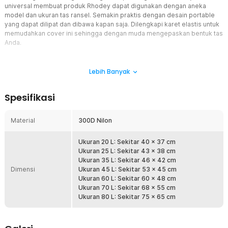
universal membuat produk Rhodey dapat digunakan dengan aneka
model dan ukuran tas ransel. Semakin praktis dengan desain portable
yang dapat dilipat dan dibawa kapan saja. Dilengkapi karet elastis untuk
memudahkan cover ini sehingga dengan muda mengepaskan bentuk tas
Anda.
Fitur
Lebih Banyak
Tetap Kering saat Hujan
Terbuat dari bahan 300D nilon berkualitas, rain cover ini
Spesifikasi
waterproof sehingga efektif menghalangi air masuk dan
membasahi tas. Cocok digunakan untuk melindungi tas saat
musim hujan atau beraktivitas di luar ruangan.
Material
300D Nilon
Kuat dan Anti Copot
Ukuran 20 L: Sekitar 40 x 37 cm
Tak perlu khawatir rain cover copot saat digunakan. Bagian
Ukuran 25 L: Sekitar 43 x 38 cm
pinggir produk ini sudah dilengkapi karet sehingga dapat
Ukuran 35 L: Sekitar 46 x 42 cm
terpasang kuat dan tidak mudah copot meski digunakan
Dimensi
Ukuran 45 L: Sekitar 53 x 45 cm
beraktivitas.
Ukuran 60 L: Sekitar 60 x 48 cm
Siap Pakai Setiap Saat
Ukuran 70 L: Sekitar 68 x 55 cm
Ukuran 80 L: Sekitar 75 x 65 cm
Ukurannya yang compact memudahkan Anda menyimpan dan
membawa rain cover. Bawa rain cover untuk melindungi tas
dari tetesan air kapan saja. Cocok untuk Anda yang serba
praktis.