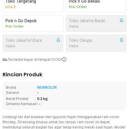
Toko Tangerang
Pick n Go Bekasi
sisa
3
Pre-Order
Pick n Go Depok
Toko Jakarta Barat
Pre-Order
Habis
Toko Jakarta Utara
Toko Cikupa
Habis
Habis
Tersedia bayar di tempat (COD)
Rincian Produk
Brand
NEWBOLER
Garansi
-
Berat Produk
0.2 kg
Dimensi Kemasan
: -
Lindungi tas dan bawaan dari guyuran hujan menggunakan rain cover
Rhodey. Dirancang khusus untuk tas ransel, rain cover ini dapat
melindungi seluruh bagian tas agar tetap kering meski saat hujan. Model