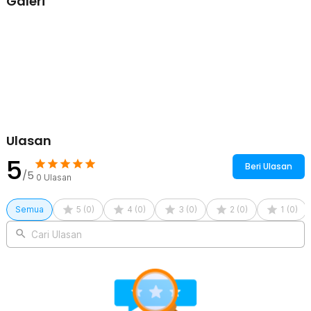
Galeri
Satu Produk untuk Semua
Hadir sebagai produk universal, rain cover ini tersedia dalam 5
pilihan ukuran yang dapat digunakan untuk semua model dan
ukuran tas ransel hingga volume 60 L. Kini Anda tak perlu
membeli beberapa produk terpisah.
Kelengkapan Produk
Rincian yang Anda dapatkan untuk pembelian produk ini:
Ulasan
1 x Rhodey Rain Cover Bag Waterproof Reflektor Jas Hujan Tas
Ransel - NB10
5
Beri Ulasan
/5
0
Ulasan
Semua
5
(
0
)
4
(
0
)
3
(
0
)
2
(
0
)
1
(
0
)
Cari Ulasan