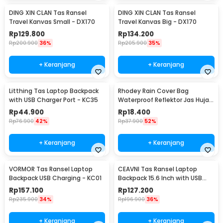
DING XIN CLAN Tas Ransel
DING XIN CLAN Tas Ransel
Travel Kanvas Small - DX170
Travel Kanvas Big - DX170
Rp
129.800
Rp
134.200
Rp
200.900
36%
Rp
205.900
35%
+ Keranjang
+ Keranjang
Litthing Tas Laptop Backpack
Rhodey Rain Cover Bag
with USB Charger Port - KC35
Waterproof Reflektor Jas Hujan
Tas Ransel 35L - NB10
Rp
44.900
Rp
18.400
Rp
76.900
42%
Rp
37.900
52%
+ Keranjang
+ Keranjang
VORMOR Tas Ransel Laptop
CEAVNI Tas Ransel Laptop
Backpack USB Charging - KC01
Backpack 15.6 Inch with USB
Charger Port - KC32
Rp
157.100
Rp
127.200
Rp
235.900
34%
Rp
196.900
36%
+ Keranjang
+ Keranjang