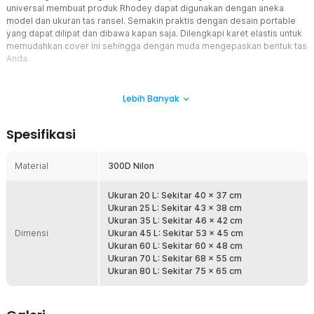
universal membuat produk Rhodey dapat digunakan dengan aneka
model dan ukuran tas ransel. Semakin praktis dengan desain portable
yang dapat dilipat dan dibawa kapan saja. Dilengkapi karet elastis untuk
memudahkan cover ini sehingga dengan muda mengepaskan bentuk tas
Anda.
Fitur
Lebih Banyak
Tetap Kering saat Hujan
Terbuat dari bahan 300D nilon berkualitas, rain cover ini
Spesifikasi
waterproof sehingga efektif menghalangi air masuk dan
membasahi tas. Cocok digunakan untuk melindungi tas saat
musim hujan atau beraktivitas di luar ruangan.
Material
300D Nilon
Kuat dan Anti Copot
Ukuran 20 L: Sekitar 40 x 37 cm
Tak perlu khawatir rain cover copot saat digunakan. Bagian
Ukuran 25 L: Sekitar 43 x 38 cm
pinggir produk ini sudah dilengkapi karet sehingga dapat
Ukuran 35 L: Sekitar 46 x 42 cm
terpasang kuat dan tidak mudah copot meski digunakan
Dimensi
Ukuran 45 L: Sekitar 53 x 45 cm
beraktivitas.
Ukuran 60 L: Sekitar 60 x 48 cm
Siap Pakai Setiap Saat
Ukuran 70 L: Sekitar 68 x 55 cm
Ukuran 80 L: Sekitar 75 x 65 cm
Ukurannya yang compact memudahkan Anda menyimpan dan
membawa rain cover. Bawa rain cover untuk melindungi tas
dari tetesan air kapan saja. Cocok untuk Anda yang serba
praktis.