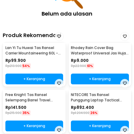
Belum ada ulasan
Produk Rekomendasi
Lan Yi Tu Huwai Tas Ransel
Rhodey Rain Cover Bag
Carrier Mountaineering 60L -
Waterproof Universal Jas Hujan
GC64
Tas Ransel 30-40L - WB20
Rp
99.900
Rp
9.000
Rp
213.900
54%
Rp
22.900
61%
+ Keranjang
+ Keranjang
Free Knight Tas Ransel
NITECORE Tas Ransel
Selempang Barrel Travel
Punggung Laptop Tactical
Mountaineering Canvas -
Backpack Outdoor - BP20
Rp
141.500
Rp
892.400
CC05
Rp
215.900
35%
Rp
1.204.900
26%
+ Keranjang
+ Keranjang