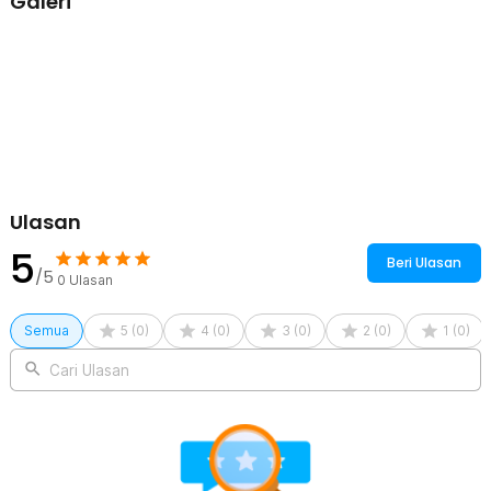
Galeri
Satu Produk untuk Semua
Hadir sebagai produk universal, rain cover ini tersedia dalam 5
pilihan ukuran yang dapat digunakan untuk semua model dan
ukuran tas ransel hingga volume 60 L. Kini Anda tak perlu
membeli beberapa produk terpisah.
Kelengkapan Produk
Rincian yang Anda dapatkan untuk pembelian produk ini:
Ulasan
1 x Rhodey Rain Cover Bag Waterproof Reflektor Jas Hujan Tas
Ransel - NB10
5
Beri Ulasan
/5
0
Ulasan
Semua
5
(
0
)
4
(
0
)
3
(
0
)
2
(
0
)
1
(
0
)
Cari Ulasan