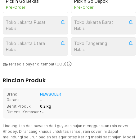
Pick n Go Bekasi
Pick n Go Depok
Pre-Order
Pre-Order
Toko Jakarta Pusat
Toko Jakarta Barat
Habis
Habis
Toko Jakarta Utara
Toko Tangerang
Habis
Habis
Tersedia bayar di tempat (COD)
Rincian Produk
Brand
NEWBOLER
Garansi
-
Berat Produk
0.2 kg
Dimensi Kemasan
: -
Lindungi tas dan bawaan dari guyuran hujan menggunakan rain cover
Rhodey. Dirancang khusus untuk tas ransel, rain cover ini dapat
melindungi seluruh bagian tas agar tetap kering meski saat hujan. Model