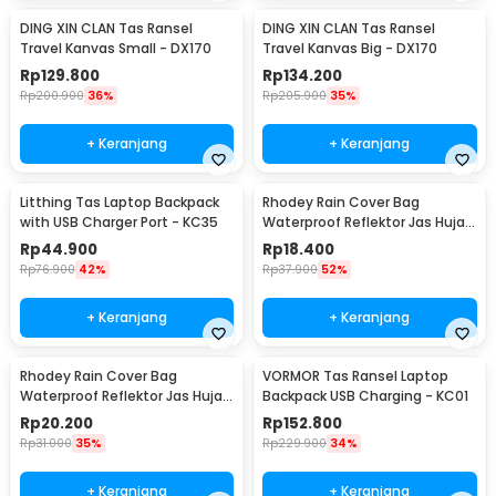
DING XIN CLAN Tas Ransel
DING XIN CLAN Tas Ransel
Travel Kanvas Small - DX170
Travel Kanvas Big - DX170
Rp
129.800
Rp
134.200
Rp
200.900
36%
Rp
205.900
35%
+ Keranjang
+ Keranjang
Litthing Tas Laptop Backpack
Rhodey Rain Cover Bag
with USB Charger Port - KC35
Waterproof Reflektor Jas Hujan
Tas Ransel 35L - NB10
Rp
44.900
Rp
18.400
Rp
76.900
42%
Rp
37.900
52%
+ Keranjang
+ Keranjang
Rhodey Rain Cover Bag
VORMOR Tas Ransel Laptop
Waterproof Reflektor Jas Hujan
Backpack USB Charging - KC01
Tas Ransel 20L - NB10
Rp
20.200
Rp
152.800
Rp
31.000
35%
Rp
229.900
34%
+ Keranjang
+ Keranjang