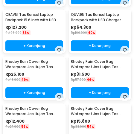
CEAVNI Tas Ransel Laptop
QUVLEN Tas Ransel Laptop
Backpack 15.6 Inch with USB
Backpack with USB Charger
Charger Port - KC32
Port - KC04
Rp
127.200
Rp
64.300
Rp
196.900
36%
Rp
106.900
40%
+ Keranjang
+ Keranjang
Rhodey Rain Cover Bag
Rhodey Rain Cover Bag
Waterproof Jas Hujan Tas
Waterproof Jas Hujan Tas
Ransel 60L - WB10
Ransel 80L - WB10
Rp
25.100
Rp
31.500
Rp
48.900
49%
Rp
57.900
46%
+ Keranjang
+ Keranjang
Rhodey Rain Cover Bag
Rhodey Rain Cover Bag
Waterproof Jas Hujan Tas
Waterproof Jas Hujan Tas
Ransel 35L - WB10
Ransel 45L - WB10
Rp
12.400
Rp
15.800
Rp
27.900
56%
Rp
33.900
54%