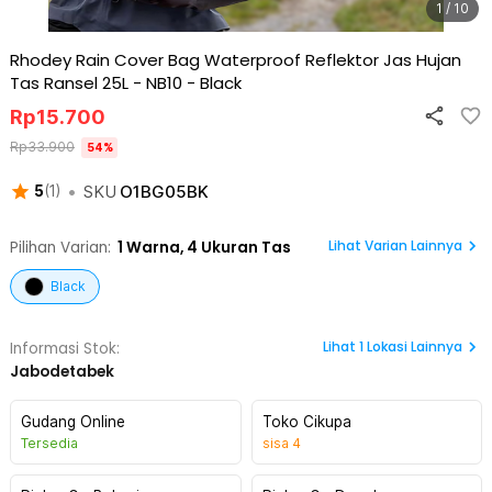
1 / 10
Rhodey Rain Cover Bag Waterproof Reflektor Jas Hujan
Tas Ransel 25L - NB10
-
Black
Rp
15.700
Rp
33.900
54
%
•
SKU
O1BG05BK
5
(
1
)
Lihat Varian Lainnya
Pilihan Varian:
1
Warna,
4 Ukuran Tas
Black
Lihat
1
Lokasi Lainnya
Informasi Stok:
Jabodetabek
Gudang Online
Toko Cikupa
Tersedia
sisa
4