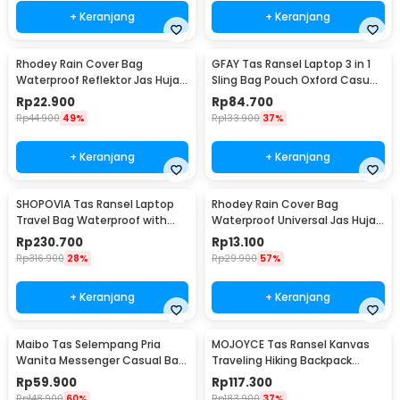
+ Keranjang
+ Keranjang
Rhodey Rain Cover Bag
GFAY Tas Ransel Laptop 3 in 1
Waterproof Reflektor Jas Hujan
Sling Bag Pouch Oxford Casual
Tas Ransel 45L - NB10
Style - KC30
Rp
22.900
Rp
84.700
Rp
44.900
49%
Rp
133.900
37%
+ Keranjang
+ Keranjang
SHOPOVIA Tas Ransel Laptop
Rhodey Rain Cover Bag
Travel Bag Waterproof with
Waterproof Universal Jas Hujan
USB Port 35L - KC14
Tas Ransel 50-60L - WB20
Rp
230.700
Rp
13.100
Rp
316.900
28%
Rp
29.900
57%
+ Keranjang
+ Keranjang
Maibo Tas Selempang Pria
MOJOYCE Tas Ransel Kanvas
Wanita Messenger Casual Bag
Traveling Hiking Backpack
Canvas Printing - 1125
Oxford Waterproof - MJ700
Rp
59.900
Rp
117.300
Rp
148.900
60%
Rp
183.900
37%