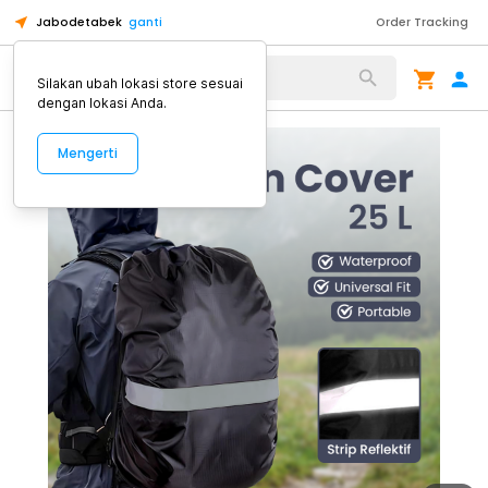
Jabodetabek
ganti
Order Tracking
Alat Kopi
Silakan ubah lokasi store sesuai
dengan lokasi Anda.
Mengerti