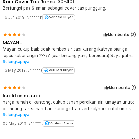
Rain Cover Tas Ransel 30-40L
Berfungsi pas & aman sebagai cover tas punggung.
16 Jun 2019
,
N*****n
Verified Buyer
Membantu (
2
)
MAYAN...
Mayan cukup baik tidak rembes air tapi kurang ikatnya biar ga
lepas kabur angin ????? (biar bintang yang berbicara) Saya paling
Selengkapnya
senang belanja di jaknot karena menyediakan pernak-pernik kecil
yg bermanfaat untuk sehari-hari serta harganya bisa bersaing
13 May 2019
,
J*****)
Verified Buyer
cukup murah dibandingkan dengan toko online lainnya serta
pelayanan kirimannya cukup baik. Tapi sayang banyak produk-
Membantu (
1
)
produk yang laris atau habis tetapi lama di stok kembali. Terima
kasih jaknot
kualitas sesuai
harga ramah di kantong, cukup tahan percikan air. lumayan unutk
pelindung tas sehari-hari. kurang strap vertikal/horisontal untuk
Selengkapnya
mengikat ke tas supaya lebih kencang(pangalaman 2x hilang
ketika naik motor)
03 May 2019
,
z*****t
Verified Buyer