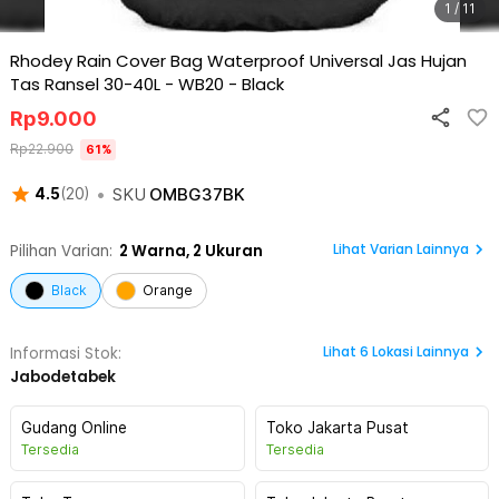
1 / 11
Rhodey Rain Cover Bag Waterproof Universal Jas Hujan
Tas Ransel 30-40L - WB20
-
Black
Rp
9.000
Rp
22.900
61
%
•
SKU
OMBG37BK
4.5
(
20
)
Lihat Varian Lainnya
Pilihan Varian:
2
Warna,
2 Ukuran
Black
Orange
Lihat
6
Lokasi Lainnya
Informasi Stok:
Jabodetabek
Gudang Online
Toko Jakarta Pusat
Tersedia
Tersedia