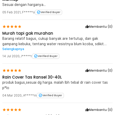
Sesuai dengan harganya...
05 Feb 2021
,
F*****o
Verified Buyer
Membantu (
0
)
Murah tapi gak murahan
Barang relatif bagus, cukup banyak are tertutup, dan gak
gampang kebuka, tentang water resistnya blum kcoba, sdikit
Selengkapnya
saran, akan lbih bagus kalo ditambah pengait diblkang tas, lbih
bagus aja nutupnya., Thanks
14 Jul 2020
,
I*****r
Verified Buyer
Membantu (
0
)
Rain Cover Tas Ransel 30-40L
produk bagus,sesuai dg harga. malah lbh tebal dr rain cover tas
p*lo
04 Mar 2020
,
A*****m
Verified Buyer
Membantu (
0
)