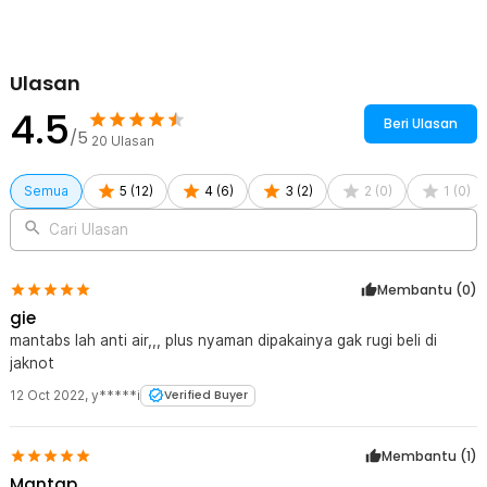
Ulasan
4.5
Beri Ulasan
/5
20
Ulasan
Semua
5
(
12
)
4
(
6
)
3
(
2
)
2
(
0
)
1
(
0
)
Cari Ulasan
Membantu (
0
)
gie
mantabs lah anti air,,, plus nyaman dipakainya gak rugi beli di
jaknot
12 Oct 2022
,
y*****i
Verified Buyer
Membantu (
1
)
Mantap