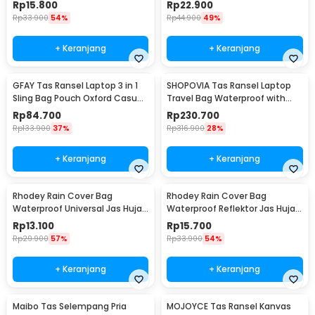
Ransel 45L - WB10
Tas Ransel 45L - NB10
Rp
15.800
Rp
22.900
Rp
33.900
54%
Rp
44.900
49%
+ Keranjang
+ Keranjang
GFAY Tas Ransel Laptop 3 in 1
SHOPOVIA Tas Ransel Laptop
Sling Bag Pouch Oxford Casual
Travel Bag Waterproof with
Style - KC30
USB Port 35L - KC14
Rp
84.700
Rp
230.700
Rp
133.900
37%
Rp
316.900
28%
+ Keranjang
+ Keranjang
Rhodey Rain Cover Bag
Rhodey Rain Cover Bag
Waterproof Universal Jas Hujan
Waterproof Reflektor Jas Hujan
Tas Ransel 50-60L - WB20
Tas Ransel 25L - NB10
Rp
13.100
Rp
15.700
Rp
29.900
57%
Rp
33.900
54%
+ Keranjang
+ Keranjang
Maibo Tas Selempang Pria
MOJOYCE Tas Ransel Kanvas