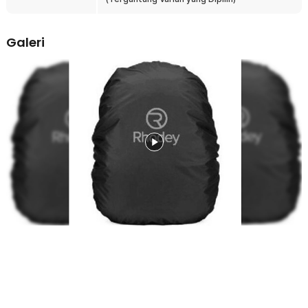
Kuat dan Anti Copot
Bagian pinggir rain cover dilengkapi karet elastis yang kuat
sehingga dapat mencengkeram tas dengan rapat. Desain ini
Galeri
memastikan cover tetap terpasang meskipun Anda bergerak aktif
seperti saat hiking atau bersepeda. Dengan sistem elastis ini, risiko
cover terlepas saat terkena angin dapat diminimalkan.
Satu Produk untuk Semua
Hadir sebagai produk universal, rain cover ini dapat digunakan
untuk semua model dan ukuran tas ransel dengan volume beragam.
Kini Anda tak perlu membeli beberapa produk terpisah. Anda cukup
memilih ukuran sesuai kapasitas tas agar perlindungan lebih
maksimal.
Simpan dan Bawa Kapan Saja
Rain cover ini memiliki bobot ringan sehingga tidak menambah
beban saat dibawa. Desainnya fleksibel dan mudah dilipat menjadi
ukuran compact saat tidak digunakan. Sangat praktis untuk
disimpan di dalam tas sebagai perlengkapan darurat musim hujan.
Kelengkapan Produk
Rincian yang Anda dapatkan untuk pembelian produk ini:
1 x Rhodey Rain Cover Bag Waterproof Universal Jas Hujan Tas
Ransel - WB20