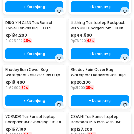
+ Keranjang
+ Keranjang
DING XIN CLAN Tas Ransel
Litthing Tas Laptop Backpack
Travel Kanvas Big - DX170
with USB Charger Port - KC35
Rp
134.200
Rp
44.900
Rp
205.900
35%
Rp
76.900
42%
+ Keranjang
+ Keranjang
Rhodey Rain Cover Bag
Rhodey Rain Cover Bag
Waterproof Reflektor Jas Hujan
Waterproof Reflektor Jas Hujan
Tas Ransel 35L - NB10
Tas Ransel 20L - NB10
Rp
18.400
Rp
20.200
Rp
37.900
52%
Rp
31.000
35%
+ Keranjang
+ Keranjang
VORMOR Tas Ransel Laptop
CEAVNI Tas Ransel Laptop
Backpack USB Charging - KC01
Backpack 15.6 Inch with USB
Charger Port - KC32
Rp
157.100
Rp
127.200