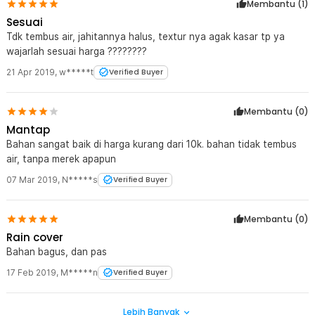
Membantu (
1
)
Sesuai
Tdk tembus air, jahitannya halus, textur nya agak kasar tp ya
wajarlah sesuai harga ????????
21 Apr 2019
,
w*****t
Verified Buyer
Membantu (
0
)
Mantap
Bahan sangat baik di harga kurang dari 10k. bahan tidak tembus
air, tanpa merek apapun
07 Mar 2019
,
N*****s
Verified Buyer
Membantu (
0
)
Rain cover
Bahan bagus, dan pas
17 Feb 2019
,
M*****n
Verified Buyer
Lebih Banyak