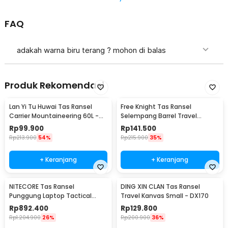
FAQ
adakah warna biru terang ? mohon di balas
Produk Rekomendasi
Lan Yi Tu Huwai Tas Ransel
Free Knight Tas Ransel
Carrier Mountaineering 60L -
Selempang Barrel Travel
GC64
Mountaineering Canvas -
Rp
99.900
Rp
141.500
CC05
Rp
213.900
54%
Rp
215.900
35%
+ Keranjang
+ Keranjang
NITECORE Tas Ransel
DING XIN CLAN Tas Ransel
Punggung Laptop Tactical
Travel Kanvas Small - DX170
Backpack Outdoor - BP20
Rp
892.400
Rp
129.800
Rp
1.204.900
26%
Rp
200.900
36%