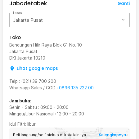
Jabodetabek
Ganti
Lokasi
Jakarta Pusat
Toko
Bendungan Hilir Raya Blok G1 No. 10
Jakarta Pusat
DKI Jakarta
10210
Lihat google maps
Telp
:
(021) 39 700 200
Whatsapp Sales / COD
:
0896 135 222 00
Jam buka:
Senin - Sabtu
:
09:00
-
20:00
Minggu/Libur Nasional
:
12:00
-
20:00
Idul Fitri
: libur
Selengkapnya
Beli langsung/self pickup di kota lainnya