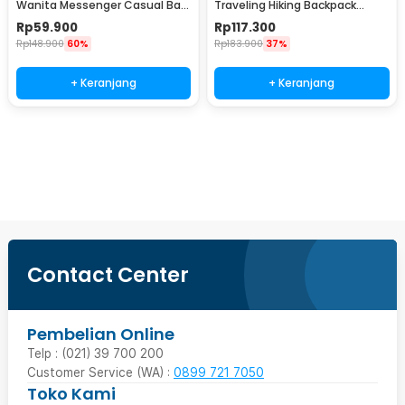
Wanita Messenger Casual Bag
Traveling Hiking Backpack
Canvas Printing - 1125
Oxford Waterproof - MJ700
Rp
59.900
Rp
117.300
Rp
148.900
60%
Rp
183.900
37%
+ Keranjang
+ Keranjang
Beli Sekarang
Contact Center
Pembelian Online
Telp : (021) 39 700 200
Customer Service (WA) :
0899 721 7050
Toko Kami