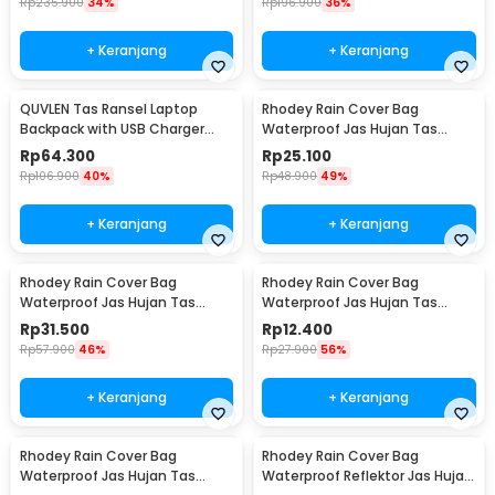
Rp
235.900
34%
Rp
196.900
36%
+ Keranjang
+ Keranjang
QUVLEN Tas Ransel Laptop
Rhodey Rain Cover Bag
Backpack with USB Charger
Waterproof Jas Hujan Tas
Port - KC04
Ransel 60L - WB10
Rp
64.300
Rp
25.100
Rp
106.900
40%
Rp
48.900
49%
+ Keranjang
+ Keranjang
Rhodey Rain Cover Bag
Rhodey Rain Cover Bag
Waterproof Jas Hujan Tas
Waterproof Jas Hujan Tas
Ransel 80L - WB10
Ransel 35L - WB10
Rp
31.500
Rp
12.400
Rp
57.900
46%
Rp
27.900
56%
+ Keranjang
+ Keranjang
Rhodey Rain Cover Bag
Rhodey Rain Cover Bag
Waterproof Jas Hujan Tas
Waterproof Reflektor Jas Hujan