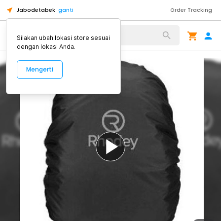
Jabodetabek
ganti
Order Tracking
Alat Kopi
Silakan ubah lokasi store sesuai
dengan lokasi Anda.
Mengerti