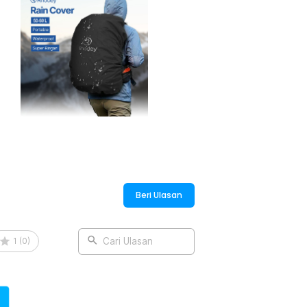
 membeli beberapa produk terpisah. Anda
ungan lebih maksimal.
enambah beban saat dibawa. Desainnya
t tidak digunakan. Sangat praktis untuk
im hujan.
:
s Hujan Tas Ransel - WB20
Beri Ulasan
1
(
0
)
Cari Ulasan