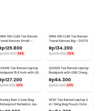
DING XIN CLAN Tas Ransel
DING XIN CLAN Tas Ransel
Travel Kanvas Small -
Travel Kanvas Big - DX170
DX170
Rp
129.800
Rp
134.200
Rp
200.900
Rp
205.900
36%
35%
CEAVNI Tas Ransel Laptop
QUVLEN Tas Ransel Laptop
Backpack 15.6 Inch with USB
Backpack with USB Charger
Charger Port - KC32
Port - KC04
Rp
127.200
Rp
64.300
Rp
196.900
Rp
106.900
36%
40%
Rhodey Rain Cover Bag
GFAY Tas Ransel Laptop 3
Waterproof Reflektor Jas
in 1 Sling Bag Pouch Oxford
Hujan Tas Ransel 45L -
Casual Style - KC30