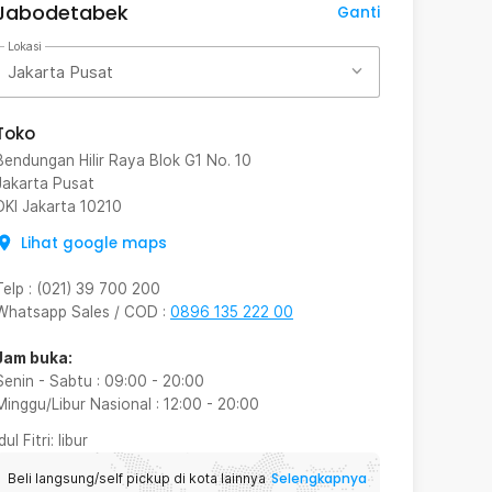
Jabodetabek
Ganti
Lokasi
Jakarta Pusat
Toko
Bendungan Hilir Raya Blok G1 No. 10
Jakarta Pusat
DKI Jakarta
10210
Lihat google maps
Telp
:
(021) 39 700 200
Whatsapp Sales / COD
:
0896 135 222 00
Jam buka:
Senin - Sabtu
:
09:00
-
20:00
Minggu/Libur Nasional
:
12:00
-
20:00
Idul Fitri
: libur
Selengkapnya
Beli langsung/self pickup di kota lainnya