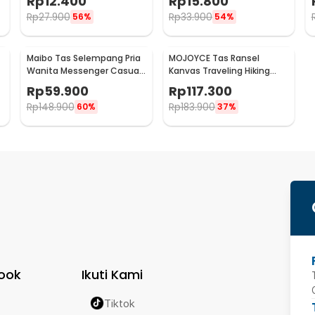
Rp
12.400
Rp
15.800
Rp
27.900
Rp
33.900
56%
54%
Maibo Tas Selempang Pria
MOJOYCE Tas Ransel
Wanita Messenger Casual
Kanvas Traveling Hiking
0
Bag Canvas Printing - 1125
Backpack Oxford
Rp
59.900
Rp
117.300
Waterproof - MJ700
Rp
148.900
Rp
183.900
60%
37%
ook
Ikuti Kami
Tiktok