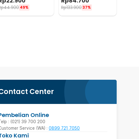
Rp
22.900
Rp
84.700
NB10
Rp
44.900
Rp
133.900
49%
37%
Contact Center
Pembelian Online
Telp : (021) 39 700 200
Customer Service (WA) :
0899 721 7050
Toko Kami