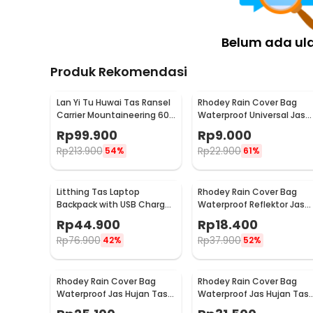
Belum ada ul
Produk Rekomendasi
Lan Yi Tu Huwai Tas Ransel
Rhodey Rain Cover Bag
Carrier Mountaineering 60L
Waterproof Universal Jas
- GC64
Hujan Tas Ransel 30-40L -
Rp
99.900
Rp
9.000
WB20
Rp
213.900
Rp
22.900
54%
61%
Litthing Tas Laptop
Rhodey Rain Cover Bag
Backpack with USB Charger
Waterproof Reflektor Jas
Port - KC35
Hujan Tas Ransel 35L - NB1
Rp
44.900
Rp
18.400
Rp
76.900
Rp
37.900
42%
52%
Rhodey Rain Cover Bag
Rhodey Rain Cover Bag
Waterproof Jas Hujan Tas
Waterproof Jas Hujan Tas
Ransel 60L - WB10
Ransel 80L - WB10