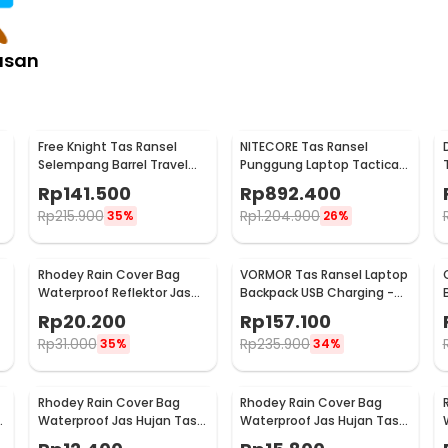
asan
Free Knight Tas Ransel
NITECORE Tas Ransel
Selempang Barrel Travel
Punggung Laptop Tactical
Mountaineering Canvas -
Backpack Outdoor - BP20
Rp
141.500
Rp
892.400
CC05
Rp
215.900
Rp
1.204.900
35%
26%
Rhodey Rain Cover Bag
VORMOR Tas Ransel Laptop
Waterproof Reflektor Jas
Backpack USB Charging -
0
Hujan Tas Ransel 20L - NB10
KC01
Rp
20.200
Rp
157.100
Rp
31.000
Rp
235.900
35%
34%
Rhodey Rain Cover Bag
Rhodey Rain Cover Bag
Waterproof Jas Hujan Tas
Waterproof Jas Hujan Tas
Ransel 35L - WB10
Ransel 45L - WB10