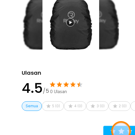
tas ransel dengan volume beragam. Kini Anda tak perlu
cukup memilih ukuran sesuai kapasitas tas agar perlind
Simpan dan Bawa Kapan Saja
Rain cover ini memiliki bobot ringan sehingga tidak m
fleksibel dan mudah dilipat menjadi ukuran compact saa
disimpan di dalam tas sebagai perlengkapan darurat mus
Kelengkapan Produk
Rincian yang Anda dapatkan untuk pembelian produk ini
1 x Rhodey Rain Cover Bag Waterproof Universal Ja
Ulasan
4.5
/5
0
Ulasan
Semua
5
(
0
)
4
(
0
)
3
(
0
)
2
(
0
)