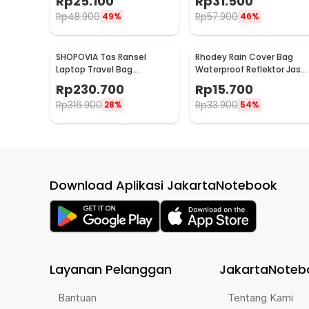
Rp
25.100
Rp
31.500
Rp
48.900
Rp
57.900
49%
46%
SHOPOVIA Tas Ransel
Rhodey Rain Cover Bag
Laptop Travel Bag
Waterproof Reflektor Jas
Waterproof with USB Port
Hujan Tas Ransel 25L - NB1
Rp
230.700
Rp
15.700
35L - KC14
Rp
316.900
Rp
33.900
28%
54%
Download Aplikasi JakartaNotebook
Layanan Pelanggan
JakartaNoteb
Bantuan
Tentang Kami