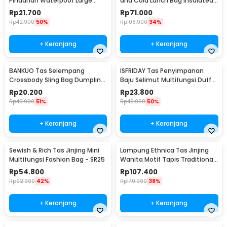
Pindahan Waterpoof Large
and Cold Lunch Bag Insulated
Organizer Bag 90x30x50cm -
Backpack - YY29
Rp
21.700
Rp
71.000
HR-01
Rp
42.900
50%
Rp
106.900
34%
+ Keranjang
+ Keranjang
BANKUO Tas Selempang
ISFRIDAY Tas Penyimpanan
Crossbody Sling Bag Dumpling
Baju Selimut Multifungsi Duffel
Adjustable Strap - BK22
Organizer Bag Barcode - IF45
Rp
20.200
Rp
23.800
Rp
40.900
51%
Rp
46.900
50%
+ Keranjang
+ Keranjang
Sewish & Rich Tas Jinjing Mini
Lampung Ethnica Tas Jinjing
Multifungsi Fashion Bag - SR25
Wanita Motif Tapis Traditional
Handbag - LE2
Rp
54.800
Rp
107.400
Rp
92.900
42%
Rp
170.900
38%
+ Keranjang
+ Keranjang