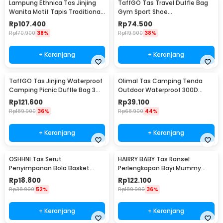
Lampung Ethnica Tas Jinjing
TaffGO Tas Travel Duffle Bag
Wanita Motif Tapis Traditional
Gym Sport Shoe
Handbag - LE3
Compartment 30L - C48
Rp
107.400
Rp
74.500
Rp
170.900
38%
Rp
119.900
38%
+ Keranjang
+ Keranjang
TaffGO Tas Jinjing Waterproof
Olimal Tas Camping Tenda
Camping Picnic Duffle Bag 3
Outdoor Waterproof 300D
Slots - C60
Oxford Storage Bag - OM-30
Rp
121.600
Rp
39.100
Rp
189.900
36%
Rp
68.900
44%
+ Keranjang
+ Keranjang
OSHHNI Tas Serut
HAIRRY BABY Tas Ransel
Penyimpanan Bola Basket
Perlengkapan Bayi Mummy
Olahraga Drawstring Bag Mesh
Diaper Travel Bag - CC23
Rp
18.800
Rp
122.100
- SH30
Rp
38.900
52%
Rp
189.900
36%
+ Keranjang
+ Keranjang