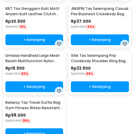
KIET Tas Genggam Kulit Motif
JINGPIN Tas Selempang Casual
Anyam Kulit Leather Clutch
Pria Business Crossbody Bag
Bag - KT1912
PU Leather - JP2
Rp
20.900
Rp
37.000
Rp
41.900
51%
Rp
65.900
44%
+ Keranjang
+ Keranjang
Umidaa Handheld Large Mesh
Xille Tas Selempang Pria
Beach Multifunction Nylon
Crossbody Shoulder Sling Bag
Tote Bag - INU163
Oxford Fabric - 9980
Rp
19.900
Rp
33.900
Rp
40.900
52%
Rp
61.900
46%
+ Keranjang
+ Keranjang
Bellaroy Tas Travel Duffle Bag
Gym Fitness Water Resistant
36-55L - C50
Rp
98.000
Rp
150.000
35%
+ Keranjang