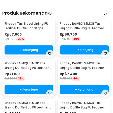
Produk Rekomendasi
Rhodey Tas Travel Jinjing PU
Rhodey RAIMIQI SEMOR Tas
Leather Duffle Bag Stripe
Jinjing Duffle Bag PU Leather
Model - S01
Unisex 20 Inch Coffee Grid -
Rp
67.800
Rp
68.700
C01
Rp
110.900
39%
Rp
112.900
40%
+ Keranjang
+ Keranjang
Rhodey RAIMIQI SEMOR Tas
Rhodey RAIMIQI SEMOR Tas
Jinjing Duffle Bag PU Leather
Jinjing Duffle Bag PU Leather
Unisex 20 Inch Large Bear - C01
Unisex 20 Inch Black Gray Grid -
Rp
71.100
Rp
67.400
C01
Rp
115.900
39%
Rp
110.900
40%
+ Keranjang
+ Keranjang
Rhodey RAIMIQI SEMOR Tas
Rhodey RAIMIQI SEMOR Tas
Jinjing Duffle Bag PU Leather
Jinjing Duffle Bag PU Leather
Unisex 20 Inch Iron Beauty -
Unisex 20 Inch Beige Bear - C01