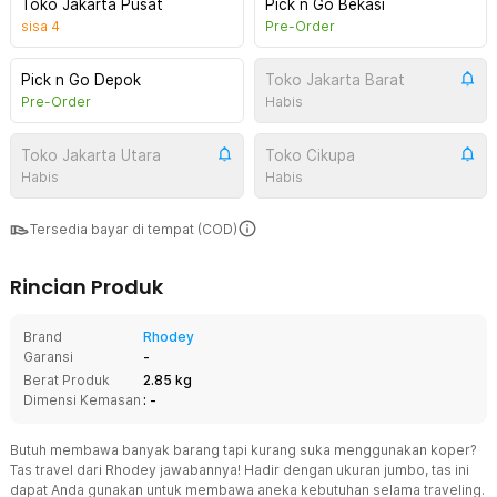
Toko Jakarta Pusat
Pick n Go Bekasi
sisa
4
Pre-Order
Pick n Go Depok
Toko Jakarta Barat
Pre-Order
Habis
Toko Jakarta Utara
Toko Cikupa
Habis
Habis
Tersedia bayar di tempat (COD)
Rincian Produk
Brand
Rhodey
Garansi
-
Berat Produk
2.85 kg
Dimensi Kemasan
: -
Butuh membawa banyak barang tapi kurang suka menggunakan koper?
Tas travel dari Rhodey jawabannya! Hadir dengan ukuran jumbo, tas ini
dapat Anda gunakan untuk membawa aneka kebutuhan selama traveling.