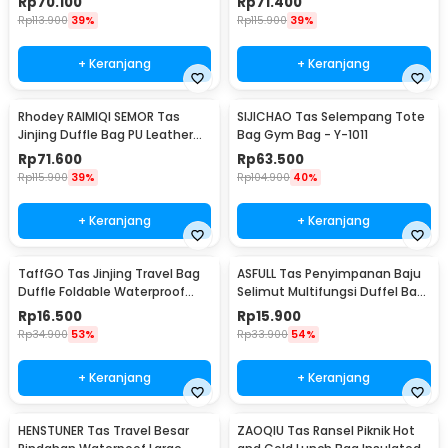
Rp
70.100
Rp
71.400
C01
Rp
113.900
39%
Rp
115.900
39%
+ Keranjang
+ Keranjang
Rhodey RAIMIQI SEMOR Tas
SIJICHAO Tas Selempang Tote
Jinjing Duffle Bag PU Leather
Bag Gym Bag - Y-1011
Unisex 20 Inch Beautiful
Rp
71.600
Rp
63.500
Pattern - C01
Rp
115.900
39%
Rp
104.900
40%
+ Keranjang
+ Keranjang
TaffGO Tas Jinjing Travel Bag
ASFULL Tas Penyimpanan Baju
Duffle Foldable Waterproof
Selimut Multifungsi Duffel Bag
480mm - B20
Oxford 60x40x30cm - ASS60
Rp
16.500
Rp
15.900
Rp
34.900
53%
Rp
33.900
54%
+ Keranjang
+ Keranjang
HENSTUNER Tas Travel Besar
ZAOQIU Tas Ransel Piknik Hot