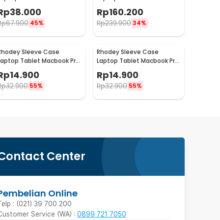
Bag Neoprene with Pouch 11
M2 M3 A2337 A2338 13 Inch -
Rp
38.000
Rp
160.200
Inch - AK03
PW42
Rp
67.900
Rp
239.900
45%
34%
Rhodey Sleeve Case
Rhodey Sleeve Case
Laptop Tablet Macbook Pro
Laptop Tablet Macbook Pro
Soft Protection Felt 12 Inch
Soft Protection Felt 14 Inch
Rp
14.900
Rp
14.900
- MR24
- MR24
Rp
32.900
Rp
32.900
55%
55%
Contact Center
Pembelian Online
Telp : (021) 39 700 200
Customer Service (WA) :
0899 721 7050