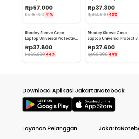
Cover for Laptop 15.6 Inch -
Polyester Neoprene Bag
Rp
57.000
Rp
37.300
C0412
11/12 Inch - L123F
Rp
95.900
Rp
64.900
41%
43%
Rhodey Sleeve Case
Rhodey Sleeve Case
Laptop Universal Protective
Laptop Universal Protectiv
Bag Neoprene with Pouch
Bag Neoprene with Pouch
Rp
37.800
Rp
37.600
13 Inch - AK03
14 Inch - AK03
Rp
66.900
Rp
66.900
44%
44%
Download Aplikasi JakartaNotebook
Layanan Pelanggan
JakartaNoteb