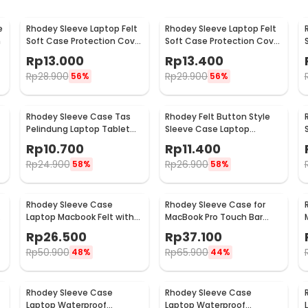
e
Rhodey Sleeve Laptop Felt
Rhodey Sleeve Laptop Felt
h
Soft Case Protection Cover
Soft Case Protection Cover
11 Inch
13 Inch
Rp
13.000
Rp
13.400
Rp
28.900
Rp
29.900
56%
56%
Rhodey Sleeve Case Tas
Rhodey Felt Button Style
Pelindung Laptop Tablet
Sleeve Case Laptop
Wool Felt 13 Inch - DA98
Ultrabook 11 Inch - DA58
Rp
10.700
Rp
11.400
Rp
24.900
Rp
26.900
58%
58%
Rhodey Sleeve Case
Rhodey Sleeve Case for
Laptop Macbook Felt with
MacBook Pro Touch Bar
Pouch 15 Inch - AK01
Neoprene with Pouch 13
Rp
26.500
Rp
37.100
Inch - YG6005
Rp
50.900
Rp
65.900
48%
44%
Rhodey Sleeve Case
Rhodey Sleeve Case
Laptop Waterproof
Laptop Waterproof