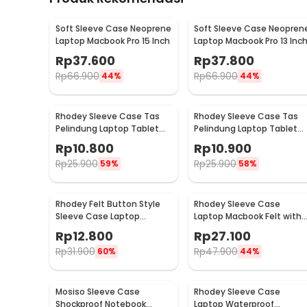
Soft Sleeve Case Neoprene
Soft Sleeve Case Neopren
Laptop Macbook Pro 15 Inch
Laptop Macbook Pro 13 Inc
Rp
37.600
Rp
37.800
Rp
66.900
Rp
66.900
44%
44%
Rhodey Sleeve Case Tas
Rhodey Sleeve Case Tas
Pelindung Laptop Tablet
Pelindung Laptop Tablet
Wool Felt 11 Inch - DA98
Wool Felt 15 Inch - DA98
Rp
10.800
Rp
10.900
Rp
25.900
Rp
25.900
59%
58%
Rhodey Felt Button Style
Rhodey Sleeve Case
Sleeve Case Laptop
Laptop Macbook Felt with
Ultrabook 15 Inch - DA58
Pouch 13 Inch - AK01
Rp
12.800
Rp
27.100
Rp
31.900
Rp
47.900
60%
44%
Mosiso Sleeve Case
Rhodey Sleeve Case
Shockproof Notebook
Laptop Waterproof