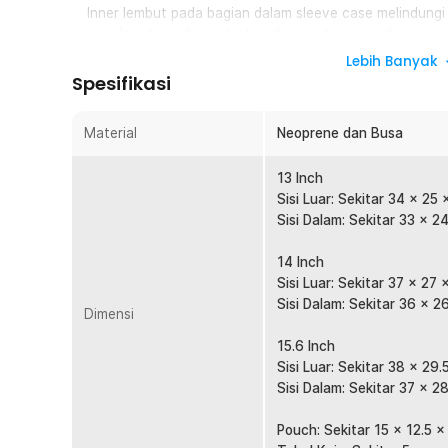
Inner lembut pada bagian dalam sleeve case melindungi
pun dapat membawa laptop dengan tenang selama perj
Lebih Banyak
Bersih Tanpa Bercak
Spesifikasi
Bagian luar yang tahan air membuat sleeve case mudah
untuk membersihkan percikan air tanpa bercak mengga
Material
Neoprene dan Busa
Bawa Aksesoris Lebih Praktis
Setiap pembelian sleeve case Anda akan mendapat po
13 Inch
charger, mouse, hingga kabel dengan rapi.
Sisi Luar: Sekitar 34 x 25 
Pas untuk Aneka Laptop
Sisi Dalam: Sekitar 33 x 2
Tersedia dalam ukuran 13 Inch, 14 Inch, hingga 15.6 Inch
laptop terlindungi dari debu, kotoran, dan goresan den
14 Inch
Sisi Luar: Sekitar 37 x 27 
Kelengkapan Produk
Sisi Dalam: Sekitar 36 x 2
Dimensi
Rincian yang Anda dapatkan untuk pembelian produk ini
15.6 Inch
1 x Rhodey Sleeve Case for MacBook Pro Touch Ba
Sisi Luar: Sekitar 38 x 29.
1 x Pouch
Sisi Dalam: Sekitar 37 x 2
Pouch: Sekitar 15 x 12.5 x