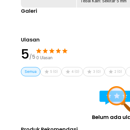
Tebal Kain: Sekitar 5 mm
Galeri
Ulasan
5
/5
0
Ulasan
Semua
5
(
0
)
4
(
0
)
3
(
0
)
2
(
0
)
Belum ada ul
Produk Rekomendasi