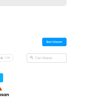
Beri Ulasan
1
(
0
)
Cari Ulasan
asan