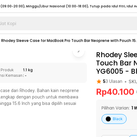
lat Kopi
umat (07:00 - 20:00), Sabtu - Minggu (08:00 - 20:00), Tutup pada Idul Fitri
Sele
Rhodey Sleeve Case for MacBook Pro Touch Bar Neoprene with Pouch 15
:00 - 20:00), Sabtu - Minggu/ Libur Nasional (08:00 - 17:00)
Selengkapnya
:00 - 20:00), Sabtu - Minggu/ Libur Nasional (08:00 - 17:00)
Rhodey Sle
Selengkapnya
Touch Bar N
 (09:00-20:00), Minggu/Libur Nasional (12:00-20:00), Tutup pada Idul Fitri
Sele
YG6005
-
B
 Produk
1.1 kg
 (09:00-20:00), Minggu/Libur Nasional (12:00-20:00), Tutup pada Idul Fitri
Sele
nsi Kemasan
: -
•
SK
5
3
Ulasan
Rp
40.100
 case dari Rhodey. Bahan kain neoprene
an. Lengkap dengan pouch untuk membawa
ingga 15.6 Inch yang bisa dipilih sesuai
umat (07:00 - 20:00), Sabtu - Minggu (08:00 - 20:00), Tutup pada Idul Fitri
Sele
Pilihan Varian:
1
W
:00 - 20:00), Sabtu - Minggu/ Libur Nasional (08:00 - 17:00)
Selengkapnya
Black
:00 - 20:00), Sabtu - Minggu/ Libur Nasional (08:00 - 17:00)
Selengkapnya