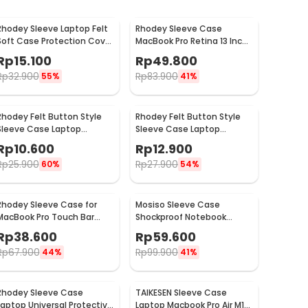
Rhodey Sleeve Laptop Felt
Rhodey Sleeve Case
Soft Case Protection Cover
MacBook Pro Retina 13 Inch
15 Inch
Horizontal - C2202
Rp
15.100
Rp
49.800
Rp
32.900
Rp
83.900
55%
41%
Rhodey Felt Button Style
Rhodey Felt Button Style
Sleeve Case Laptop
Sleeve Case Laptop
Ultrabook 12 Inch - DA58
Ultrabook 13 Inch - DA58
Rp
10.600
Rp
12.900
Rp
25.900
Rp
27.900
60%
54%
Rhodey Sleeve Case for
Mosiso Sleeve Case
MacBook Pro Touch Bar
Shockproof Notebook
Neoprene with Pouch 14
Cover for Laptop 13 Inch -
Rp
38.600
Rp
59.600
Inch - YG6005
C0412
Rp
67.900
Rp
99.900
44%
41%
Rhodey Sleeve Case
TAIKESEN Sleeve Case
Laptop Universal Protective
Laptop Macbook Pro Air M1