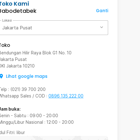
Toko Kami
Jabodetabek
Ganti
Lokasi
Jakarta Pusat
Toko
Bendungan Hilir Raya Blok G1 No. 10
Jakarta Pusat
DKI Jakarta
10210
Lihat google maps
Telp
:
(021) 39 700 200
Whatsapp Sales / COD
:
0896 135 222 00
Jam buka:
Senin - Sabtu
:
09:00
-
20:00
Minggu/Libur Nasional
:
12:00
-
20:00
Idul Fitri
: libur