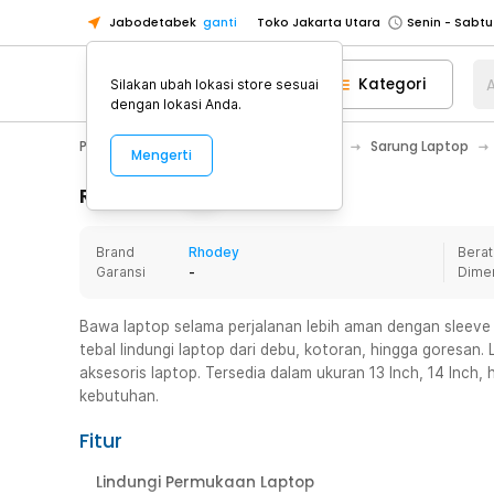
Jabodetabek
ganti
Toko Jakarta Utara
Toko Tangerang
Kategori
A
Silakan ubah lokasi store sesuai
Toko Cikupa
dengan lokasi Anda.
Pick n Go Jakarta Barat
Senin - J
PC & Laptop
Notebook Bag & Case
Sarung Laptop
Mengerti
Pick n Go Bekasi
Senin - Jumat (08
Pick n Go Depok
Senin - Jumat (08
Rincian Produk
Toko Jakarta Pusat
Senin - Sabtu
Brand
Rhodey
Berat
Toko Jakarta Barat
Senin - Sabtu
Garansi
-
Dime
Toko Jakarta Utara
Toko Tangerang
Bawa laptop selama perjalanan lebih aman dengan sleeve
tebal lindungi laptop dari debu, kotoran, hingga gores
Toko Cikupa
aksesoris laptop. Tersedia dalam ukuran 13 Inch, 14 Inch, h
Pick n Go Jakarta Barat
Senin - J
kebutuhan.
Pick n Go Bekasi
Senin - Jumat (08
Fitur
Pick n Go Depok
Senin - Jumat (08
Lindungi Permukaan Laptop