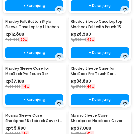
+ Keranjang
+ Keranjang
Rhodey Felt Button Style
Rhodey Sleeve Case Laptop
Sleeve Case Laptop Ultrabook
Macbook Felt with Pouch 15
15 Inch - DA58
Inch - AK01
Rp
12.800
Rp
26.500
Rp
31.900
60%
Rp
50.900
48%
+ Keranjang
+ Keranjang
Rhodey Sleeve Case for
Rhodey Sleeve Case for
MacBook Pro Touch Bar
MacBook Pro Touch Bar
Neoprene with Pouch 13 Inch -
Neoprene with Pouch 14 Inch -
Rp
37.100
Rp
38.600
YG6005
YG6005
Rp
65.900
44%
Rp
67.900
44%
+ Keranjang
+ Keranjang
Mosiso Sleeve Case
Mosiso Sleeve Case
Shockproof Notebook Cover for
Shockproof Notebook Cover for
Laptop 13 Inch - C0412
Laptop 15.6 Inch - C0412
Rp
59.600
Rp
57.000
Rp
99.900
41%
Rp
95.900
41%