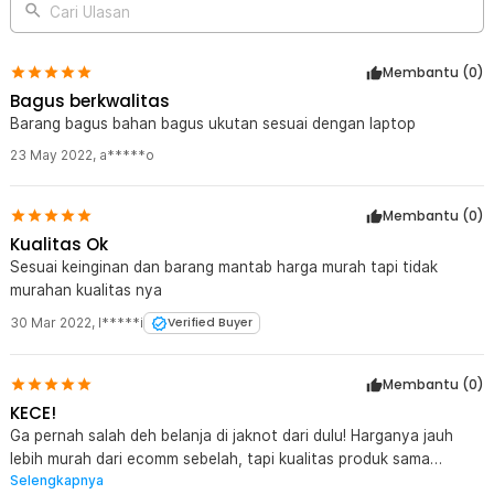
Cari Ulasan
Membantu (
0
)
Bagus berkwalitas
Barang bagus bahan bagus ukutan sesuai dengan laptop
23 May 2022
,
a*****o
Membantu (
0
)
Kualitas Ok
Sesuai keinginan dan barang mantab harga murah tapi tidak
murahan kualitas nya
30 Mar 2022
,
I*****i
Verified Buyer
Membantu (
0
)
KECE!
Ga pernah salah deh belanja di jaknot dari dulu! Harganya jauh
lebih murah dari ecomm sebelah, tapi kualitas produk sama
Selengkapnya
bagusnya! Mantap