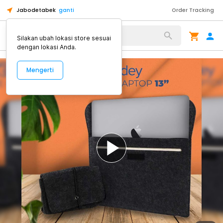
Jabodetabek
ganti
Order Tracking
Alat Kopi
Silakan ubah lokasi store sesuai
dengan lokasi Anda.
Mengerti