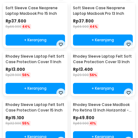
Soft Sleeve Case Neoprene
Soft Sleeve Case Neoprene
Laptop Macbook Pro 15 Inch
Laptop Macbook Pro 13 Inch
Rp
37.600
Rp
37.800
Rp
66.900
44%
Rp
66.900
44%
+ Keranjang
+ Keranjang
Rhodey Sleeve Laptop Felt Soft
Rhodey Sleeve Laptop Felt Soft
Case Protection Cover 11 Inch
Case Protection Cover 13 Inch
Rp
13.000
Rp
13.400
Rp
28.900
56%
Rp
29.900
56%
+ Keranjang
+ Keranjang
Rhodey Sleeve Laptop Felt Soft
Rhodey Sleeve Case MacBook
Case Protection Cover 15 Inch
Pro Retina 13 Inch Horizontal -
C2202
Rp
15.100
Rp
49.800
Rp
32.900
55%
Rp
83.900
41%
+ Keranjang
+ Keranjang