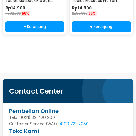
Tablet Macbook Pro Soft
Tablet Macbook Pro Soft
Protection Felt 12 Inch - MR24
Protection Felt 14 Inch - MR24
Rp
14.900
Rp
14.900
Rp
32.900
55%
Rp
32.900
55%
+ Keranjang
+ Keranjang
Ingatkan Saya
Contact Center
Pembelian Online
Telp : (021) 39 700 200
Customer Service (WA) :
0899 721 7050
Toko Kami