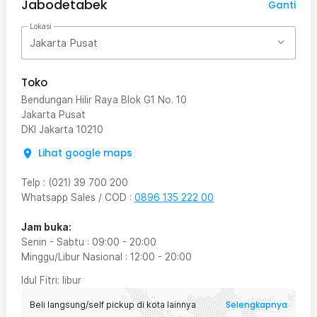
Jabodetabek
Ganti
Lokasi
Jakarta Pusat
Toko
Bendungan Hilir Raya Blok G1 No. 10
Jakarta Pusat
DKI Jakarta
10210
Lihat google maps
Telp
:
(021) 39 700 200
Whatsapp Sales / COD
:
0896 135 222 00
Jam buka:
Senin - Sabtu
:
09:00
-
20:00
Minggu/Libur Nasional
:
12:00
-
20:00
Idul Fitri
: libur
Selengkapnya
Beli langsung/self pickup di kota lainnya