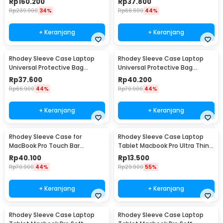
Rp
160.200
Rp
37.800
AK03
Rp
239.900
34%
Rp
66.900
44%
+ Keranjang
+ Keranjang
Rhodey Sleeve Case Laptop
Rhodey Sleeve Case Laptop
Universal Protective Bag
Universal Protective Bag
Neoprene with Pouch 14 Inch -
Neoprene with Pouch 15 Inch -
Rp
37.600
Rp
40.200
AK03
AK03
Rp
66.900
44%
Rp
70.900
44%
+ Keranjang
+ Keranjang
Rhodey Sleeve Case for
Rhodey Sleeve Case Laptop
MacBook Pro Touch Bar
Tablet Macbook Pro Ultra Thin
Neoprene with Pouch 15.6 Inch
2mm 14 Inch - RE214
Rp
40.100
Rp
13.500
- YG6005
Rp
70.900
44%
Rp
29.900
55%
+ Keranjang
+ Keranjang
Rhodey Sleeve Case Laptop
Rhodey Sleeve Case Laptop