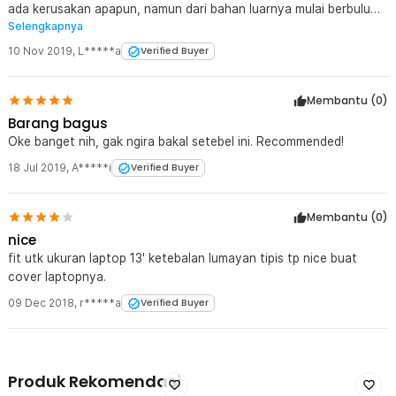
ada kerusakan apapun, namun dari bahan luarnya mulai berbulu
Selengkapnya
tidak karuan haha. Klo laptop sudah masuk ke sleeve casenya,
saku belakang sangat sempit sekali. Khawatir saling menekan
10 Nov 2019
,
L*****a
Verified Buyer
Membantu (
0
)
Barang bagus
Oke banget nih, gak ngira bakal setebel ini. Recommended!
18 Jul 2019
,
A*****i
Verified Buyer
Membantu (
0
)
nice
fit utk ukuran laptop 13' ketebalan lumayan tipis tp nice buat
cover laptopnya.
09 Dec 2018
,
r*****a
Verified Buyer
Produk Rekomendasi