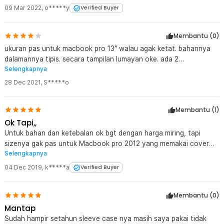
09 Mar 2022
,
o*****y
Verified Buyer
Membantu (
0
)
ukuran pas untuk macbook pro 13" walau agak ketat. bahannya
dalamannya tipis. secara tampilan lumayan oke. ada 2
Selengkapnya
kompartemen untuk kabel dan barang yg tipis, gak bisa untuk
charger. mungkin untuk charger dll nya masuk ke kantong
28 Dec 2021
,
S*****o
kecilnya.
Membantu (
1
)
Ok Tapi,,
Untuk bahan dan ketebalan ok bgt dengan harga miring, tapi
sizenya gak pas untuk Macbook pro 2012 yang memakai cover
Selengkapnya
case, alhasil yg dipake pouchnya aja. tp ttp seneng karna tebel
dan modelnya bagus
04 Dec 2019
,
k*****a
Verified Buyer
Membantu (
0
)
Mantap
Sudah hampir setahun sleeve case nya masih saya pakai tidak