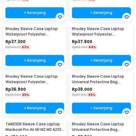
+ Keranjang
+ Keranjang
Rhodey Sleeve Case Laptop
Rhodey Sleeve Case Laptop
Waterproof Polyester
Waterproof Polyester
Neoprene Bag 11/12 Inch - L123F
Neoprene Bag 13 Inch - L123F
Rp
37.300
Rp
37.800
Rp
64.900
43%
Rp
66.900
44%
+ Keranjang
+ Keranjang
Rhodey Sleeve Case Laptop
Rhodey Sleeve Case Laptop
Waterproof Polyester
Universal Protective Bag
Neoprene Bag 15.6 Inch - L123F
Neoprene with Pouch 11 Inch -
Rp
36.900
Rp
38.000
AK03
Rp
65.900
45%
Rp
67.900
45%
+ Keranjang
+ Keranjang
TAIKESEN Sleeve Case Laptop
Rhodey Sleeve Case Laptop
Macbook Pro Air M1 M2 M3 A2337
Universal Protective Bag
A2338 13 Inch - PW42
Neoprene with Pouch 13 Inch -