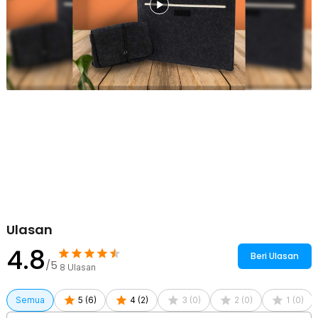
Kelengkapan Produk
Rincian yang Anda dapatkan untuk pembelian produk ini:
1 x Rhodey Sleeve Case Laptop Macbook Felt - AK01
1 x Pouch
Ulasan
4.8
Beri Ulasan
/5
8
Ulasan
Semua
5
(
6
)
4
(
2
)
3
(
0
)
2
(
0
)
1
(
0
)