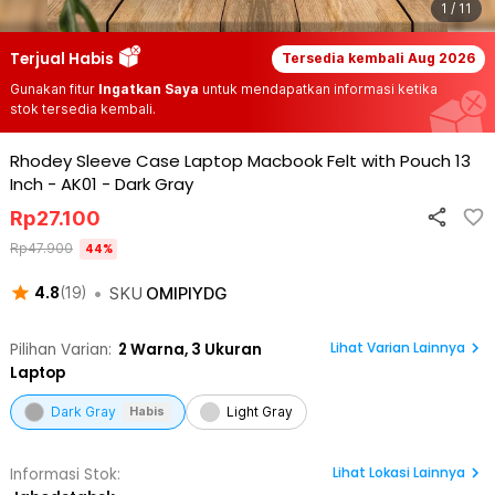
1 / 11
Terjual Habis
Tersedia kembali
Aug 2026
Gunakan fitur
Ingatkan Saya
untuk mendapatkan informasi ketika
stok tersedia kembali.
Rhodey Sleeve Case Laptop Macbook Felt with Pouch 13
Inch - AK01
-
Dark Gray
Rp
27.100
Rp
47.900
44
%
•
SKU
OMIPIYDG
4.8
(
19
)
Lihat Varian Lainnya
Pilihan Varian:
2
Warna,
3 Ukuran
Laptop
Dark Gray
Light Gray
Habis
Lihat
Lokasi Lainnya
Informasi Stok: