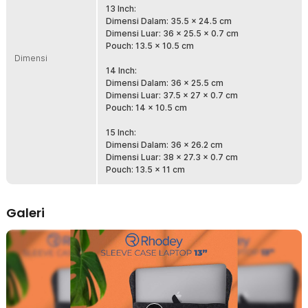
dengan rapi.
13 Inch:
Dimensi Dalam: 35.5 x 24.5 cm
Pas untuk Aneka Laptop
Dimensi Luar: 36 x 25.5 x 0.7 cm
Tersedia dalam ukuran 12 Inch hingga 15 Inch, pilih sleeve case
Pouch: 13.5 x 10.5 cm
yang sesuai agar laptop terlindungi dari debu, kotoran, dan
Dimensi
goresan dengan maksimal.
14 Inch:
Dimensi Dalam: 36 x 25.5 cm
Cara Mengukur Kompatibilitas Sleeve Case
Dimensi Luar: 37.5 x 27 x 0.7 cm
Pouch: 14 x 10.5 cm
15 Inch:
Dimensi Dalam: 36 x 26.2 cm
Dimensi Luar: 38 x 27.3 x 0.7 cm
Pouch: 13.5 x 11 cm
Galeri