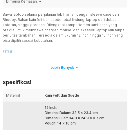
Dimensi Kemasan
: -
Bawa laptop selama perjalanan lebih aman dengan sleeve case dari
Rhodey. Bahan kain felt dan suede tebal lindungi laptop dari debu,
kotoran, hingga goresan. Dilengkapi kompartemen tambahan yang
praktis untuk membawa charger, mouse, dan aksesori laptop lain tanpa
perlu tas tambahan. Tersedia dalam ukuran 12 Inch hingga 15 Inch yang
bisa dipilih sesuai kebutuhan.
Fitur
Bawa Lebih Banyak Barang
Lebih Banyak
Tak perlu bawa tas tambahan! Kompartemen pada sleeve case ini
dirancang untuk menyimpan charger, mouse, hingga kabel dengan
rapi, menjadikan perjalanan Anda lebih praktis dan efisien.
Spesifikasi
2 Lapis Perlindungan
Kombinasi bahan kain felt dan suede yang digunakan melindungi
Material
Kain Felt dan Suede
permukaan laptop dari goresan. Karakter bahan yang tahan
goresan, cipratan air, dan benturan membuat Anda dapat membawa
laptop dengan tenang selama perjalanan.
12 Inch:
Dimensi Dalam: 33.5 x 23.4 cm
Penyimpanan Ekstra Lebih Praktis
Dimensi Luar: 34.8 x 24.9 x 0.7 cm
Setiap pembelian sleeve case Anda akan mendapat pouch yang
Pouch: 14 x 10 cm
bisa digunakan untuk membawa charger, mouse, hingga kabel