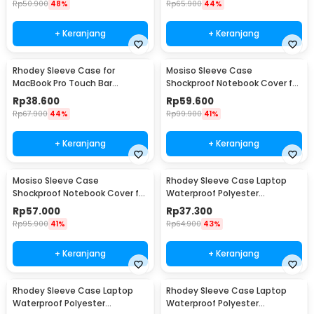
Rp
50.900
48%
Rp
65.900
44%
+ Keranjang
+ Keranjang
Rhodey Sleeve Case for
Mosiso Sleeve Case
MacBook Pro Touch Bar
Shockproof Notebook Cover for
Neoprene with Pouch 14 Inch -
Laptop 13 Inch - C0412
Rp
38.600
Rp
59.600
YG6005
Rp
67.900
44%
Rp
99.900
41%
+ Keranjang
+ Keranjang
Mosiso Sleeve Case
Rhodey Sleeve Case Laptop
Shockproof Notebook Cover for
Waterproof Polyester
Laptop 15.6 Inch - C0412
Neoprene Bag 11/12 Inch - L123F
Rp
57.000
Rp
37.300
Rp
95.900
41%
Rp
64.900
43%
+ Keranjang
+ Keranjang
Rhodey Sleeve Case Laptop
Rhodey Sleeve Case Laptop
Waterproof Polyester
Waterproof Polyester