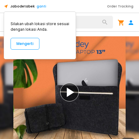
Jabodetabek
ganti
Order Tracking
Alat Kopi
Silakan ubah lokasi store sesuai
dengan lokasi Anda.
Mengerti