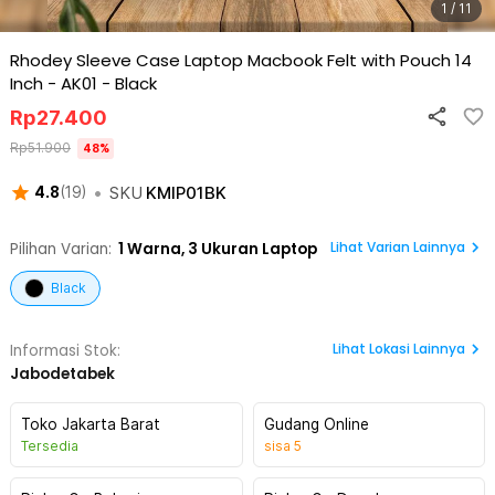
1 / 11
Rhodey Sleeve Case Laptop Macbook Felt with Pouch 14
Inch - AK01
-
Black
Rp
27.400
Rp
51.900
48
%
•
SKU
KMIP01BK
4.8
(
19
)
Lihat Varian Lainnya
Pilihan Varian:
1
Warna,
3 Ukuran Laptop
Black
Lihat
Lokasi Lainnya
Informasi Stok:
Jabodetabek
Toko Jakarta Barat
Gudang Online
Tersedia
sisa
5