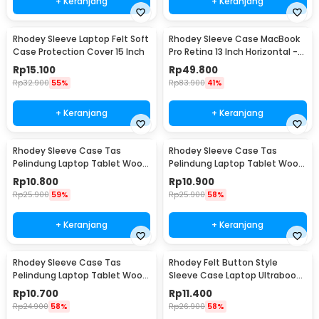
+ Keranjang
+ Keranjang
Rhodey Sleeve Laptop Felt Soft
Rhodey Sleeve Case MacBook
Case Protection Cover 15 Inch
Pro Retina 13 Inch Horizontal -
C2202
Rp
15.100
Rp
49.800
Rp
32.900
55%
Rp
83.900
41%
+ Keranjang
+ Keranjang
Rhodey Sleeve Case Tas
Rhodey Sleeve Case Tas
Pelindung Laptop Tablet Wool
Pelindung Laptop Tablet Wool
Felt 11 Inch - DA98
Felt 15 Inch - DA98
Rp
10.800
Rp
10.900
Rp
25.900
59%
Rp
25.900
58%
+ Keranjang
+ Keranjang
Rhodey Sleeve Case Tas
Rhodey Felt Button Style
Pelindung Laptop Tablet Wool
Sleeve Case Laptop Ultrabook
Felt 13 Inch - DA98
11 Inch - DA58
Rp
10.700
Rp
11.400
Rp
24.900
58%
Rp
26.900
58%