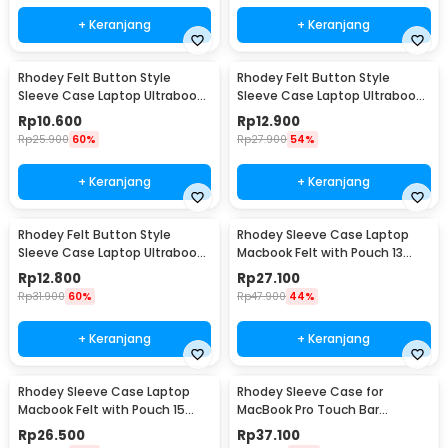
+ Keranjang
+ Keranjang
Rhodey Felt Button Style
Rhodey Felt Button Style
Sleeve Case Laptop Ultrabook
Sleeve Case Laptop Ultrabook
12 Inch - DA58
13 Inch - DA58
Rp
10.600
Rp
12.900
Rp
25.900
60%
Rp
27.900
54%
+ Keranjang
+ Keranjang
Rhodey Felt Button Style
Rhodey Sleeve Case Laptop
Sleeve Case Laptop Ultrabook
Macbook Felt with Pouch 13
15 Inch - DA58
Inch - AK01
Rp
12.800
Rp
27.100
Rp
31.900
60%
Rp
47.900
44%
+ Keranjang
+ Keranjang
Rhodey Sleeve Case Laptop
Rhodey Sleeve Case for
Macbook Felt with Pouch 15
MacBook Pro Touch Bar
Inch - AK01
Neoprene with Pouch 13 Inch -
Rp
26.500
Rp
37.100
YG6005