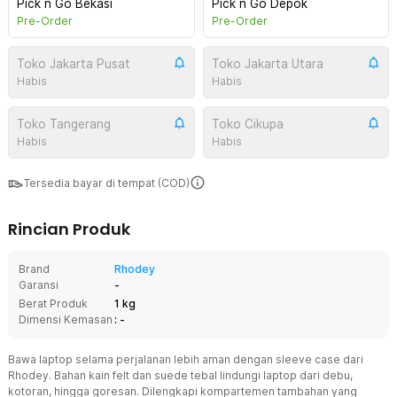
Pick n Go Bekasi
Pick n Go Depok
Pre-Order
Pre-Order
Toko Jakarta Pusat
Toko Jakarta Utara
Habis
Habis
Toko Tangerang
Toko Cikupa
Habis
Habis
Tersedia bayar di tempat (COD)
Rincian Produk
Brand
Rhodey
Garansi
-
Berat Produk
1 kg
Dimensi Kemasan
: -
Bawa laptop selama perjalanan lebih aman dengan sleeve case dari
Rhodey. Bahan kain felt dan suede tebal lindungi laptop dari debu,
kotoran, hingga goresan. Dilengkapi kompartemen tambahan yang