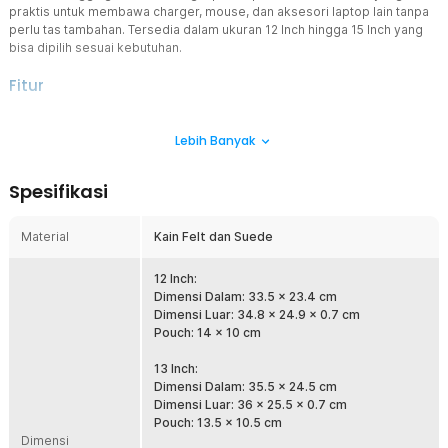
praktis untuk membawa charger, mouse, dan aksesori laptop lain tanpa
perlu tas tambahan. Tersedia dalam ukuran 12 Inch hingga 15 Inch yang
bisa dipilih sesuai kebutuhan.
Fitur
Bawa Lebih Banyak Barang
Lebih Banyak
Tak perlu bawa tas tambahan! Kompartemen pada sleeve case ini
dirancang untuk menyimpan charger, mouse, hingga kabel dengan
rapi, menjadikan perjalanan Anda lebih praktis dan efisien.
Spesifikasi
2 Lapis Perlindungan
Kombinasi bahan kain felt dan suede yang digunakan melindungi
Material
Kain Felt dan Suede
permukaan laptop dari goresan. Karakter bahan yang tahan
goresan, cipratan air, dan benturan membuat Anda dapat membawa
laptop dengan tenang selama perjalanan.
12 Inch:
Dimensi Dalam: 33.5 x 23.4 cm
Penyimpanan Ekstra Lebih Praktis
Dimensi Luar: 34.8 x 24.9 x 0.7 cm
Setiap pembelian sleeve case Anda akan mendapat pouch yang
Pouch: 14 x 10 cm
bisa digunakan untuk membawa charger, mouse, hingga kabel
dengan rapi.
13 Inch:
Dimensi Dalam: 35.5 x 24.5 cm
Pas untuk Aneka Laptop
Dimensi Luar: 36 x 25.5 x 0.7 cm
Tersedia dalam ukuran 12 Inch hingga 15 Inch, pilih sleeve case
Pouch: 13.5 x 10.5 cm
yang sesuai agar laptop terlindungi dari debu, kotoran, dan
Dimensi
goresan dengan maksimal.