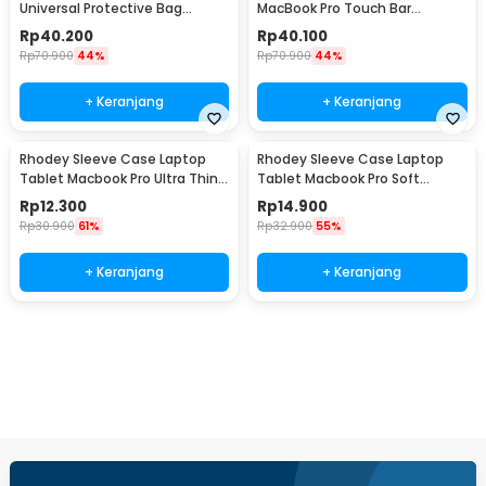
Universal Protective Bag
MacBook Pro Touch Bar
Neoprene with Pouch 15 Inch -
Neoprene with Pouch 15.6 Inch
Rp
40.200
Rp
40.100
AK03
- YG6005
Rp
70.900
44%
Rp
70.900
44%
+ Keranjang
+ Keranjang
Rhodey Sleeve Case Laptop
Rhodey Sleeve Case Laptop
Tablet Macbook Pro Ultra Thin
Tablet Macbook Pro Soft
2mm 14 Inch - RE214
Protection Felt 12 Inch - MR24
Rp
12.300
Rp
14.900
Rp
30.900
61%
Rp
32.900
55%
+ Keranjang
+ Keranjang
Beli Sekarang