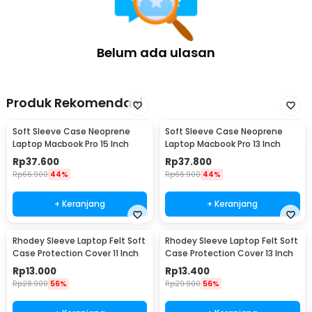
Belum ada ulasan
Produk Rekomendasi
Soft Sleeve Case Neoprene
Soft Sleeve Case Neoprene
Laptop Macbook Pro 15 Inch
Laptop Macbook Pro 13 Inch
Rp
37.600
Rp
37.800
Rp
66.900
44%
Rp
66.900
44%
+ Keranjang
+ Keranjang
Rhodey Sleeve Laptop Felt Soft
Rhodey Sleeve Laptop Felt Soft
Case Protection Cover 11 Inch
Case Protection Cover 13 Inch
Rp
13.000
Rp
13.400
Rp
28.900
56%
Rp
29.900
56%