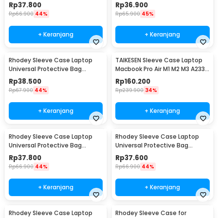
Neoprene Bag 13 Inch - L123F
Neoprene Bag 15.6 Inch - L123F
Rp
37.800
Rp
36.900
Rp
66.900
44%
Rp
65.900
45%
+ Keranjang
+ Keranjang
Rhodey Sleeve Case Laptop
TAIKESEN Sleeve Case Laptop
Universal Protective Bag
Macbook Pro Air M1 M2 M3 A2337
Neoprene with Pouch 11 Inch -
A2338 13 Inch - PW42
Rp
38.500
Rp
160.200
AK03
Rp
67.900
44%
Rp
239.900
34%
+ Keranjang
+ Keranjang
Rhodey Sleeve Case Laptop
Rhodey Sleeve Case Laptop
Universal Protective Bag
Universal Protective Bag
Neoprene with Pouch 13 Inch -
Neoprene with Pouch 14 Inch -
Rp
37.800
Rp
37.600
AK03
AK03
Rp
66.900
44%
Rp
66.900
44%
+ Keranjang
+ Keranjang
Rhodey Sleeve Case Laptop
Rhodey Sleeve Case for