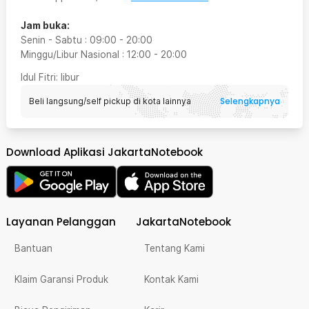
Jam buka:
Senin - Sabtu
:
09:00
-
20:00
Minggu/Libur Nasional
:
12:00
-
20:00
Idul Fitri
: libur
Selengkapnya
Beli langsung/self pickup di kota lainnya
Download Aplikasi JakartaNotebook
Layanan Pelanggan
JakartaNotebook
Bantuan
Tentang Kami
Klaim Garansi Produk
Kontak Kami