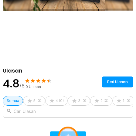
Kelengkapan Produk
Rincian yang Anda dapatkan untuk pembelian produk ini:
1 x Rhodey Sleeve Case Laptop Macbook Felt - AK01
1 x Pouch
Ulasan
4.8
Beri Ulasan
/5
0
Ulasan
Semua
5
(
0
)
4
(
0
)
3
(
0
)
2
(
0
)
1
(
0
)
Cari Ulasan