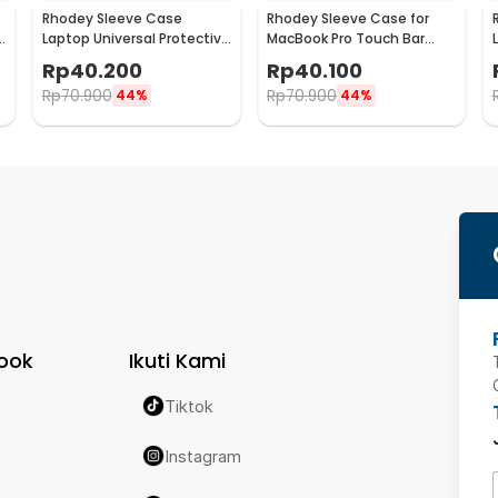
Rhodey Sleeve Case
Rhodey Sleeve Case for
e
Laptop Universal Protective
MacBook Pro Touch Bar
Bag Neoprene with Pouch
Neoprene with Pouch 15.6
Rp
40.200
Rp
40.100
15 Inch - AK03
Inch - YG6005
Rp
70.900
Rp
70.900
44%
44%
ook
Ikuti Kami
Tiktok
Instagram