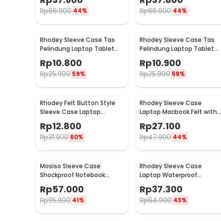
Rp
66.900
Rp
66.900
44%
44%
Rhodey Sleeve Case Tas
Rhodey Sleeve Case Tas
Pelindung Laptop Tablet
Pelindung Laptop Tablet
Wool Felt 11 Inch - DA98
Wool Felt 15 Inch - DA98
Rp
10.800
Rp
10.900
Rp
25.900
Rp
25.900
59%
58%
Rhodey Felt Button Style
Rhodey Sleeve Case
Sleeve Case Laptop
Laptop Macbook Felt with
Ultrabook 15 Inch - DA58
Pouch 13 Inch - AK01
Rp
12.800
Rp
27.100
Rp
31.900
Rp
47.900
60%
44%
Mosiso Sleeve Case
Rhodey Sleeve Case
Shockproof Notebook
Laptop Waterproof
Cover for Laptop 15.6 Inch -
Polyester Neoprene Bag
Rp
57.000
Rp
37.300
C0412
11/12 Inch - L123F
Rp
95.900
Rp
64.900
41%
43%