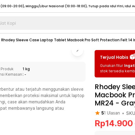
lat Kopi
umat (07:00 - 20:00), Sabtu - Minggu (08:00 - 20:00), Tutup pada Idul Fitri
Sele
Rhodey Sleeve Case Laptop Tablet Macbook Pro Soft Protection Felt 14 
:00 - 20:00), Sabtu - Minggu/ Libur Nasional (08:00 - 17:00)
Selengkapnya
:00 - 20:00), Sabtu - Minggu/ Libur Nasional (08:00 - 17:00)
Selengkapnya
Terjual Habis
 (09:00-20:00), Minggu/Libur Nasional (12:00-20:00), Tutup pada Idul Fitri
Sele
Gunakan fitur
Ingat
 Produk
1 kg
 (09:00-20:00), Minggu/Libur Nasional (12:00-20:00), Tutup pada Idul Fitri
Sele
stok tersedia kemba
nsi Kemasan
: -
Rhodey Slee
rbentur atau terjatuh menggunakan sleeve
Macbook Pro
 memberikan proteksi maksimal untuk laptop
MR24
-
Gra
dungi, case akan memudahkan Anda
umat (07:00 - 20:00), Sabtu - Minggu (08:00 - 20:00), Tutup pada Idul Fitri
Sele
dapat membawanya langsung atau
•
SK
5
1
Ulasan
:00 - 20:00), Sabtu - Minggu/ Libur Nasional (08:00 - 17:00)
Selengkapnya
Rp
14.900
:00 - 20:00), Sabtu - Minggu/ Libur Nasional (08:00 - 17:00)
Selengkapnya