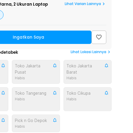
Lihat Varian Lainnya
arna,
2 Ukuran Laptop
Ingatkan Saya
Lihat
Lokasi Lainnya
odetabek
Toko Jakarta
Toko Jakarta
Pusat
Barat
Habis
Habis
Toko Tangerang
Toko Cikupa
Habis
Habis
Pick n Go Depok
Habis