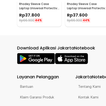
Rhodey Sleeve Case
Rhodey Sleeve Case
Laptop Universal Protective
Laptop Universal Protectiv
Bag Neoprene with Pouch
Bag Neoprene with Pouch
Rp
37.800
Rp
37.600
13 Inch - AK03
14 Inch - AK03
Rp
66.900
Rp
66.900
44%
44%
Download Aplikasi JakartaNotebook
Layanan Pelanggan
JakartaNoteb
Bantuan
Tentang Kami
Klaim Garansi Produk
Kontak Kami