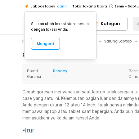
Jabodetabek
ganti
Toko Jakarta Utara
Toko Tangerang
Kategori
A
Silakan ubah lokasi store sesuai
Toko Cikupa
dengan lokasi Anda.
Pick n Go Jakarta Barat
Senin - J
PC & Laptop
Notebook Bag & Case
Sarung Laptop
Mengerti
Pick n Go Bekasi
Senin - Jumat (08
Pick n Go Depok
Senin - Jumat (08
Rincian Produk
Toko Jakarta Pusat
Senin - Sabtu
Brand
Rhodey
Berat
Toko Jakarta Barat
Senin - Sabtu
Garansi
-
Dime
Toko Jakarta Utara
Toko Tangerang
Cegah goresan menyebalkan saat laptop tidak sengaja te
case yang satu ini. Kelembutan bagian luar dan dalamnya
Toko Cikupa
Anda dengan ukuran 12 atau 14 Inch. Tidak hanya melin
Pick n Go Jakarta Barat
Senin - J
membawa laptop atau tablet saat bepergian. Anda pun 
memasukkannya ke dalam ransel Anda.
Pick n Go Bekasi
Senin - Jumat (08
Pick n Go Depok
Senin - Jumat (08
Fitur