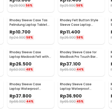
Rp
28.900
Rp
29.900
56%
56%
Rhodey Sleeve Case Tas
Rhodey Felt Button Style
Pelindung Laptop Tablet
Sleeve Case Laptop
Wool Felt 13 Inch - DA98
Ultrabook 11 Inch - DA58
Rp
10.700
Rp
11.400
Rp
24.900
Rp
26.900
58%
58%
Rhodey Sleeve Case
Rhodey Sleeve Case for
Laptop Macbook Felt with
MacBook Pro Touch Bar
Pouch 15 Inch - AK01
Neoprene with Pouch 13
Rp
26.500
Rp
37.100
Inch - YG6005
Rp
50.900
Rp
65.900
48%
44%
Rhodey Sleeve Case
Rhodey Sleeve Case
Laptop Waterproof
Laptop Waterproof
Polyester Neoprene Bag 13
Polyester Neoprene Bag
Rp
37.800
Rp
36.900
Inch - L123F
15.6 Inch - L123F
Rp
66.900
Rp
65.900
44%
45%