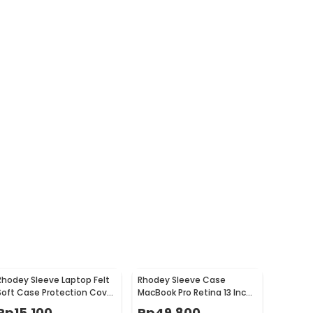
Rhodey Sleeve Laptop Felt
Rhodey Sleeve Case
Soft Case Protection Cover
MacBook Pro Retina 13 Inch
15 Inch
Horizontal - C2202
Rp
15.100
Rp
49.800