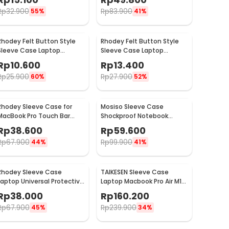
Rp
32.900
Rp
83.900
55%
41%
Rhodey Felt Button Style
Rhodey Felt Button Style
Sleeve Case Laptop
Sleeve Case Laptop
Ultrabook 12 Inch - DA58
Ultrabook 13 Inch - DA58
Rp
10.600
Rp
13.400
Rp
25.900
Rp
27.900
60%
52%
Rhodey Sleeve Case for
Mosiso Sleeve Case
MacBook Pro Touch Bar
Shockproof Notebook
Neoprene with Pouch 14
Cover for Laptop 13 Inch -
Rp
38.600
Rp
59.600
Inch - YG6005
C0412
Rp
67.900
Rp
99.900
44%
41%
Rhodey Sleeve Case
TAIKESEN Sleeve Case
Laptop Universal Protective
Laptop Macbook Pro Air M1
Bag Neoprene with Pouch 11
M2 M3 A2337 A2338 13 Inch -
Rp
38.000
Rp
160.200
Inch - AK03
PW42
Rp
67.900
Rp
239.900
45%
34%