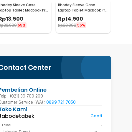
Rhodey Sleeve Case
Rhodey Sleeve Case
Laptop Tablet Macbook Pro
Laptop Tablet Macbook Pro
Ultra Thin 2mm 14 Inch -
Soft Protection Felt 12 Inch
Rp
13.500
Rp
14.900
RE214
- MR24
Rp
29.900
Rp
32.900
55%
55%
Contact Center
Pembelian Online
Telp : (021) 39 700 200
Customer Service (WA) :
0899 721 7050
Toko Kami
Jabodetabek
Ganti
Lokasi
Jakarta Pusat