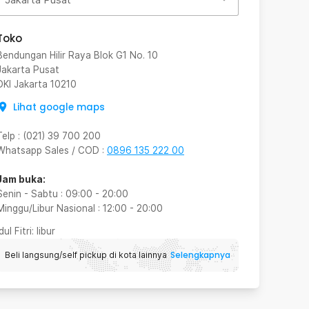
Toko
Bendungan Hilir Raya Blok G1 No. 10
Jakarta Pusat
DKI Jakarta
10210
Lihat google maps
Telp
:
(021) 39 700 200
Whatsapp Sales / COD
:
0896 135 222 00
Jam buka:
Senin - Sabtu
:
09:00
-
20:00
Minggu/Libur Nasional
:
12:00
-
20:00
Idul Fitri
: libur
Selengkapnya
Beli langsung/self pickup di kota lainnya