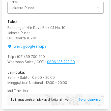
Lokasi
Jakarta Pusat
Toko
Bendungan Hilir Raya Blok G1 No. 10
Jakarta Pusat
DKI Jakarta
10210
Lihat google maps
Telp
:
(021) 39 700 200
Whatsapp Sales / COD
:
0896 135 222 00
Jam buka:
Senin - Sabtu
:
09:00
-
20:00
Minggu/Libur Nasional
:
12:00
-
20:00
Idul Fitri
: libur
Selengkapnya
Beli langsung/self pickup di kota lainnya