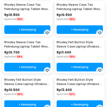
Rhodey Sleeve Case Tas
Rhodey Sleeve Case Tas
Pelindung Laptop Tablet Wool
Pelindung Laptop Tablet Wool
Felt 11 Inch - DA98
Felt 15 Inch - DA98
Rp
10.800
Rp
10.900
Rp
25.900
59%
Rp
25.900
58%
+ Keranjang
+ Keranjang
Rhodey Sleeve Case Tas
Rhodey Felt Button Style
Pelindung Laptop Tablet Wool
Sleeve Case Laptop Ultrabook
Felt 13 Inch - DA98
11 Inch - DA58
Rp
10.700
Rp
11.400
Rp
24.900
58%
Rp
26.900
58%
+ Keranjang
+ Keranjang
Rhodey Felt Button Style
Rhodey Felt Button Style
Sleeve Case Laptop Ultrabook
Sleeve Case Laptop Ultrabook
12 Inch - DA58
13 Inch - DA58
Rp
10.600
Rp
13.400
Rp
25.900
60%
Rp
27.900
52%
+ Keranjang
+ Keranjang