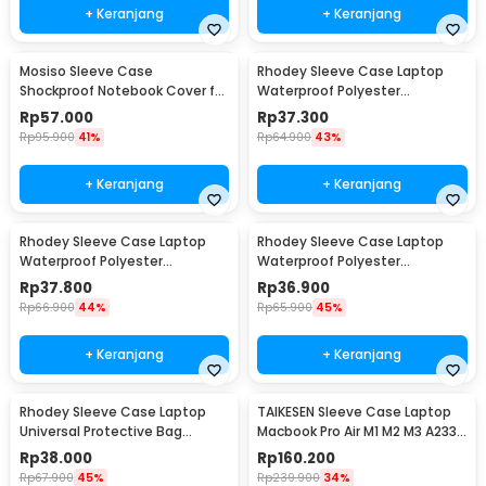
+ Keranjang
+ Keranjang
Mosiso Sleeve Case
Rhodey Sleeve Case Laptop
Shockproof Notebook Cover for
Waterproof Polyester
Laptop 15.6 Inch - C0412
Neoprene Bag 11/12 Inch - L123F
Rp
57.000
Rp
37.300
Rp
95.900
41%
Rp
64.900
43%
+ Keranjang
+ Keranjang
Rhodey Sleeve Case Laptop
Rhodey Sleeve Case Laptop
Waterproof Polyester
Waterproof Polyester
Neoprene Bag 13 Inch - L123F
Neoprene Bag 15.6 Inch - L123F
Rp
37.800
Rp
36.900
Rp
66.900
44%
Rp
65.900
45%
+ Keranjang
+ Keranjang
Rhodey Sleeve Case Laptop
TAIKESEN Sleeve Case Laptop
Universal Protective Bag
Macbook Pro Air M1 M2 M3 A2337
Neoprene with Pouch 11 Inch -
A2338 13 Inch - PW42
Rp
38.000
Rp
160.200
AK03
Rp
67.900
45%
Rp
239.900
34%