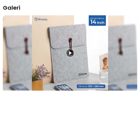
case. Hal ini berkat tali yang dapat Anda lilitkan pada dua buah
Galeri
kancing di bagian luarnya. Sleeve case akan tertutup rapat dan
laptop tidak akan terjatuh saat Anda bawa.
Case Sempurna untuk Laptop Anda
Ukuran sleeve case telah disesuaikan dengan bentuk laptop atau
tablet berukuran 14 Inch. Untuk memastikan kesesuaiannya, Anda
dapat memeriksa ukuran perangkat Anda terlebih dahulu sebelum
melakukan pembelian.
Kelengkapan Produk
Rincian yang Anda dapatkan untuk pembelian produk ini:
1 x Rhodey Sleeve Case Laptop Tablet Macbook Pro Ultra Thin
2mm - RE214