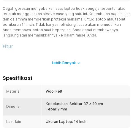
Cegah goresan menyebalkan saat laptop tidak sengaja terbentur atau
terjatuh menggunakan sleeve case yang satu ini. Kelembutan bagian luar
dan dalamnya memberikan proteksi maksimal untuk laptop atau tablet
berukuran 14 Inch. Tidak hanya melindungi, case akan memudahkan
Anda membawa laptop saat bepergian. Anda dapat membawanya
langsung atau memasukkannya ke dalam ransel Anda.
Fitur
Lindungi Laptop Luar Dalam
Lebih Banyak
Saat dibawa bepergian, Anda dapat menggenggam sleeve case
laptop dengan nyaman berkat material wool felt yang digunakan.
Bagian dalamnya juga dibuat dari material yang lembut agar tidak
Spesifikasi
menggores perangkat yang Anda bawa.
Masukkan ke Dalam Tas
Material
Wool Felt
Membawa laptop dengan sleeve case saja sudah cukup untuk
memberikan perlindungan. Namun, untuk memberikan
proteksi ekstra sekaligus kemudahan saat bepergian, Anda dapat
Keseluruhan: Sekitar 37 x 29 cm
Dimensi
menggunakannya sebagai layer tambahan di dalam tas tanpa
Tebal: 2 mm
membuat tas terlihat penuh.
Lain-lain
Ukuran Laptop: 14 Inch
Makin Aman dengan Tali
Meskipun lembut, laptop tidak akan meluncur keluar dari sleeve