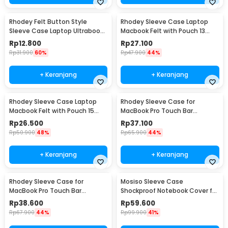
Rhodey Felt Button Style
Rhodey Sleeve Case Laptop
Sleeve Case Laptop Ultrabook
Macbook Felt with Pouch 13
15 Inch - DA58
Inch - AK01
Rp
12.800
Rp
27.100
Rp
31.900
60%
Rp
47.900
44%
+ Keranjang
+ Keranjang
Rhodey Sleeve Case Laptop
Rhodey Sleeve Case for
Macbook Felt with Pouch 15
MacBook Pro Touch Bar
Inch - AK01
Neoprene with Pouch 13 Inch -
Rp
26.500
Rp
37.100
YG6005
Rp
50.900
48%
Rp
65.900
44%
+ Keranjang
+ Keranjang
Rhodey Sleeve Case for
Mosiso Sleeve Case
MacBook Pro Touch Bar
Shockproof Notebook Cover for
Neoprene with Pouch 14 Inch -
Laptop 13 Inch - C0412
Rp
38.600
Rp
59.600
YG6005
Rp
67.900
44%
Rp
99.900
41%