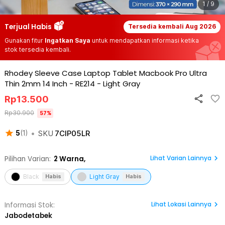
1 / 9
Terjual Habis
Tersedia kembali
Aug 2026
Gunakan fitur
Ingatkan Saya
untuk mendapatkan informasi ketika
stok tersedia kembali.
Rhodey Sleeve Case Laptop Tablet Macbook Pro Ultra
Thin 2mm 14 Inch - RE214
-
Light Gray
Rp
13.500
Rp
30.900
57
%
•
SKU
7CIP05LR
5
(
1
)
Lihat Varian Lainnya
Pilihan Varian:
2
Warna,
Black
Light Gray
Habis
Habis
Lihat
Lokasi Lainnya
Informasi Stok:
Jabodetabek