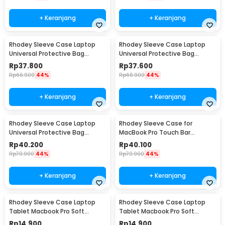
+ Keranjang
+ Keranjang
Rhodey Sleeve Case Laptop
Rhodey Sleeve Case Laptop
Universal Protective Bag
Universal Protective Bag
Neoprene with Pouch 13 Inch -
Neoprene with Pouch 14 Inch -
Rp
37.800
Rp
37.600
AK03
AK03
Rp
66.900
44%
Rp
66.900
44%
+ Keranjang
+ Keranjang
Rhodey Sleeve Case Laptop
Rhodey Sleeve Case for
Universal Protective Bag
MacBook Pro Touch Bar
Neoprene with Pouch 15 Inch -
Neoprene with Pouch 15.6 Inch
Rp
40.200
Rp
40.100
AK03
- YG6005
Rp
70.900
44%
Rp
70.900
44%
+ Keranjang
+ Keranjang
Rhodey Sleeve Case Laptop
Rhodey Sleeve Case Laptop
Tablet Macbook Pro Soft
Tablet Macbook Pro Soft
Protection Felt 12 Inch - MR24
Protection Felt 14 Inch - MR24
Rp
14.900
Rp
14.900