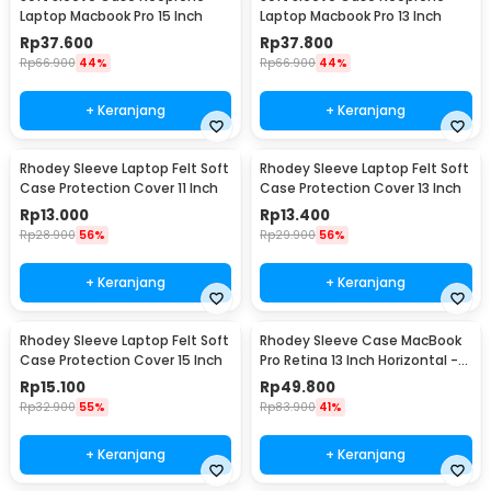
Laptop Macbook Pro 15 Inch
Laptop Macbook Pro 13 Inch
Rp
37.600
Rp
37.800
Rp
66.900
44%
Rp
66.900
44%
+ Keranjang
+ Keranjang
Rhodey Sleeve Laptop Felt Soft
Rhodey Sleeve Laptop Felt Soft
Case Protection Cover 11 Inch
Case Protection Cover 13 Inch
Rp
13.000
Rp
13.400
Rp
28.900
56%
Rp
29.900
56%
+ Keranjang
+ Keranjang
Rhodey Sleeve Laptop Felt Soft
Rhodey Sleeve Case MacBook
Case Protection Cover 15 Inch
Pro Retina 13 Inch Horizontal -
C2202
Rp
15.100
Rp
49.800
Rp
32.900
55%
Rp
83.900
41%
+ Keranjang
+ Keranjang