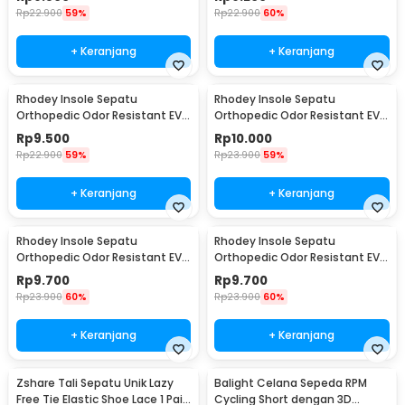
Rp
22.900
59%
Rp
22.900
60%
+ Keranjang
+ Keranjang
Rhodey Insole Sepatu
Rhodey Insole Sepatu
Orthopedic Odor Resistant EVA
Orthopedic Odor Resistant EVA
Foam 39 - Y3Y27
Foam 40 - Y3Y27
Rp
9.500
Rp
10.000
Rp
22.900
59%
Rp
23.900
59%
+ Keranjang
+ Keranjang
Rhodey Insole Sepatu
Rhodey Insole Sepatu
Orthopedic Odor Resistant EVA
Orthopedic Odor Resistant EVA
Foam 41 - Y3Y27
Foam 42 - Y3Y27
Rp
9.700
Rp
9.700
Rp
23.900
60%
Rp
23.900
60%
+ Keranjang
+ Keranjang
Zshare Tali Sepatu Unik Lazy
Balight Celana Sepeda RPM
Free Tie Elastic Shoe Lace 1 Pair
Cycling Short dengan 3D