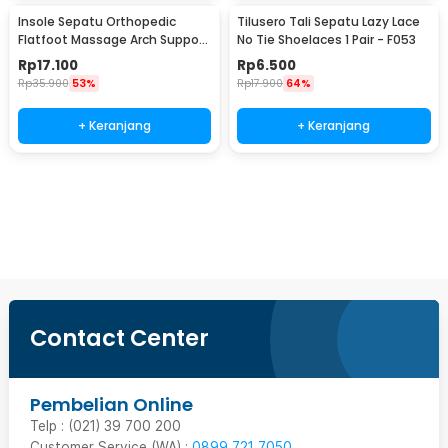
Insole Sepatu Orthopedic
Tilusero Tali Sepatu Lazy Lace
Flatfoot Massage Arch Support
No Tie Shoelaces 1 Pair - F053
EVA 44-47 - E003
Rp
17.100
Rp
6.500
Rp
35.900
53%
Rp
17.900
64%
+ Keranjang
+ Keranjang
Beli Sekarang
Contact Center
Pembelian Online
Telp : (021) 39 700 200
Customer Service (WA) :
0899 721 7050