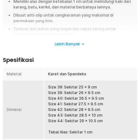
Memiliki alas dengan ketebalan 1 cm untuk melindungi kaki dari
karang, batu, kerikil, dan material berbahaya lainnya.
Dibuat anti-slip untuk cengkeraman yang maksimal di
permukaan yang licin.
Terbuat dari bahan yang ringan dan cepat kering untuk
memberikan kenyamanan ekstra.
Hadir dengan berbagai ukuran mulai dari 38, 39, 40, 41, 42, 43,
Lebih Banyak
dan 44. Tentukan mana yang pas di kaki.
Spesifikasi
Overview
Lakukan berbagai olahraga atau aktivitas air secara aman dengan
Material
Karet dan Spandeks
menggunakan sepatu pantai. Sepatu yang satu ini didesain untuk
melindungi kaki ketika Anda sedang bermain di pinggir pantai,
berselancar, menyelam, dan kegiatan air lainnya. Dibuat dari bahan yang
Size 38: Sekitar 25 x 9 cm
fleksibel dan tentu saja tahan air. Bagian alasnya dibuat anti-slip
Size 39: Sekitar 26 x 9.5 cm
sehingga mampu memberikan perlindungan yang maksimal. Tersedia
Size 40: Sekitar 26.5 x 9.5 cm
dengan banyak ukuran yang bisa dipilih.
Size 41: Sekitar 27.5 x 9.5 cm
Dimensi
Size 42: Sekitar 28 x 9.5 cm
Fitur
Size 43: Sekitar 28.5 x 10 cm
Size 44: Sekitar 29 x 10.5 cm
Perlindungan Optimal
Tebal Alas: Sekitar 1 cm
Dirancang dengan alas yang tebal untuk melindungi kaki dari batu
tajam, karang, dan material berbahaya lainnya yang tersembunyi di