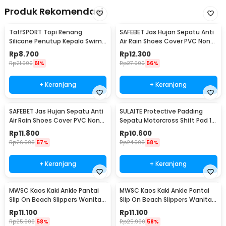
Produk Rekomendasi
TaffSPORT Topi Renang
SAFEBET Jas Hujan Sepatu Anti
Silicone Penutup Kepala Swim
Air Rain Shoes Cover PVC Non
Cap Dewasa - SX01
Slip Strap M 37-39 - H-101
Rp
8.700
Rp
12.300
Rp
21.900
61%
Rp
27.900
56%
+ Keranjang
+ Keranjang
SAFEBET Jas Hujan Sepatu Anti
SULAITE Protective Padding
Air Rain Shoes Cover PVC Non
Sepatu Motorcross Shift Pad 1
Slip Strap XL 42-43 - H-101
PCS - GT-106
Rp
11.800
Rp
10.600
Rp
26.900
57%
Rp
24.900
58%
+ Keranjang
+ Keranjang
MWSC Kaos Kaki Ankle Pantai
MWSC Kaos Kaki Ankle Pantai
Slip On Beach Slippers Wanita
Slip On Beach Slippers Wanita
XL - XH802
XXL - XH802
Rp
11.100
Rp
11.100
Rp
25.900
58%
Rp
25.900
58%