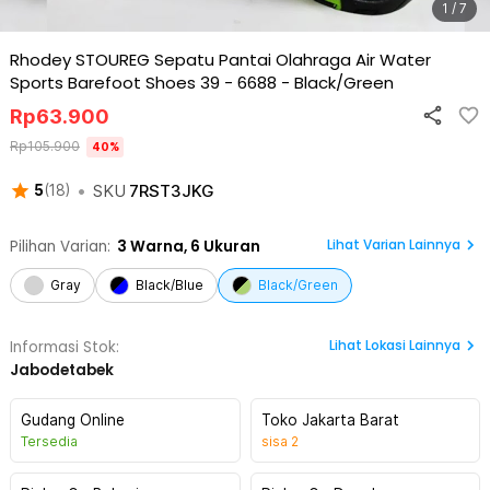
1 / 7
Rhodey STOUREG Sepatu Pantai Olahraga Air Water
Sports Barefoot Shoes 39 - 6688
-
Black/Green
Rp
63.900
Rp
105.900
40
%
•
SKU
7RST3JKG
5
(
18
)
Lihat Varian Lainnya
Pilihan Varian:
3
Warna,
6 Ukuran
Gray
Black/Blue
Black/Green
Lihat
Lokasi Lainnya
Informasi Stok:
Jabodetabek
Gudang Online
Toko Jakarta Barat
Tersedia
sisa
2