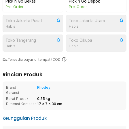
Pick n Go Bekasi
Pick n Go Depok
Pre-Order
Pre-Order
Toko Jakarta Pusat
Toko Jakarta Utara
Habis
Habis
Toko Tangerang
Toko Cikupa
Habis
Habis
Tersedia bayar di tempat (COD)
Rincian Produk
Brand
Rhodey
Garansi
-
Berat Produk
0.35 kg
Dimensi Kemasan
17
x
7
x
30
cm
Keunggulan Produk