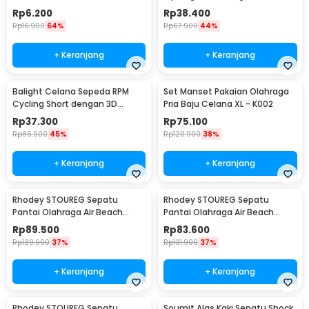
- T10
Padded Sponge M
Rp
6.200
Rp
38.400
Black/Orange - CK01
Rp
16.900
64%
Rp
67.900
44%
+ Keranjang
+ Keranjang
Balight Celana Sepeda RPM
Set Manset Pakaian Olahraga
Cycling Short dengan 3D
Pria Baju Celana XL - K002
Padded Sponge L - CK01
Rp
37.300
Rp
75.100
Rp
66.900
45%
Rp
120.900
38%
+ Keranjang
+ Keranjang
Rhodey STOUREG Sepatu
Rhodey STOUREG Sepatu
Pantai Olahraga Air Beach
Pantai Olahraga Air Beach
Shoes 42 - 6688
Shoes 43 - 6688
Rp
89.500
Rp
83.600
Rp
139.900
37%
Rp
131.900
37%
+ Keranjang
+ Keranjang
Rhodey STOUREG Sepatu
Soumit Alas Kaki Sepatu Shock