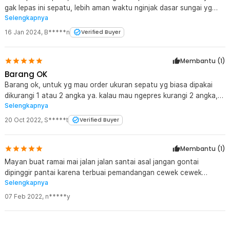
gak lepas ini sepatu, lebih aman waktu nginjak dasar sungai yg
Selengkapnya
banyak batu dan ranting hanyut
16 Jan 2024
,
B*****n
Verified Buyer
Membantu (
1
)
Barang OK
Barang ok, untuk yg mau order ukuran sepatu yg biasa dipakai
dikurangi 1 atau 2 angka ya. kalau mau ngepres kurangi 2 angka,
Selengkapnya
kalau mau agak longgaran dikit ya kurangi 1 angka saja
20 Oct 2022
,
S*****t
Verified Buyer
Membantu (
1
)
Mayan buat ramai mai jalan jalan santai asal jangan gontai
dipinggir pantai karena terbuai pemandangan cewek cewek
Selengkapnya
aduhai yang gerakannya melambai lambai dengan pakaian yang
breumbai umbai... :) Hasrat mengintai.... STOP lah Berandai andai....
07 Feb 2022
,
n*****y
cuma Ngimpi hahaha :D Mantabs gannn... Thanks sepatu pantai
okeh beuddd... saran yg mau pesen biasa pake ukuran berapa lalu
dikurangi 2 nomer, biar press kayak pake kaos kaki...