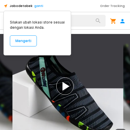
Jabodetabek
ganti
Order Tracking
Alat Kopi
Silakan ubah lokasi store sesuai
dengan lokasi Anda.
Mengerti