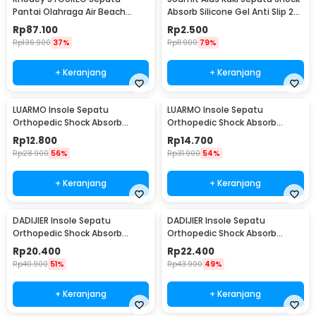
Pantai Olahraga Air Beach
Absorb Silicone Gel Anti Slip 2
Shoes 44 - 6688
PCS - MJ003
Rp
87.100
Rp
2.500
Rp
136.900
37%
Rp
11.900
79%
+ Keranjang
+ Keranjang
LUARMO Insole Sepatu
LUARMO Insole Sepatu
Orthopedic Shock Absorb
Orthopedic Shock Absorb
Cushioned EVA Foam M - L3
Cushioned EVA Foam L - L3
Rp
12.800
Rp
14.700
Rp
28.900
56%
Rp
31.900
54%
+ Keranjang
+ Keranjang
DADIJIER Insole Sepatu
DADIJIER Insole Sepatu
Orthopedic Shock Absorb
Orthopedic Shock Absorb
Silicone Gel M - KYL
Silicone Gel L - KYL
Rp
20.400
Rp
22.400
Rp
40.900
51%
Rp
43.900
49%
+ Keranjang
+ Keranjang