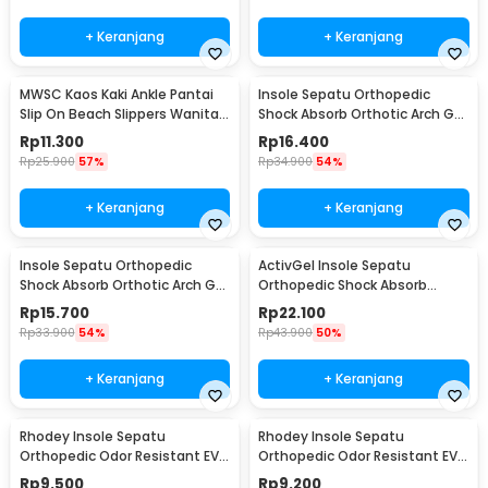
+ Keranjang
+ Keranjang
MWSC Kaos Kaki Ankle Pantai
Insole Sepatu Orthopedic
Slip On Beach Slippers Wanita
Shock Absorb Orthotic Arch Gel
M - XH802
Foam S - ZYD17
Rp
11.300
Rp
16.400
Rp
25.900
57%
Rp
34.900
54%
+ Keranjang
+ Keranjang
Insole Sepatu Orthopedic
ActivGel Insole Sepatu
Shock Absorb Orthotic Arch Gel
Orthopedic Shock Absorb
Foam L - ZYD17
Silicone Gel S
Rp
15.700
Rp
22.100
Rp
33.900
54%
Rp
43.900
50%
+ Keranjang
+ Keranjang
Rhodey Insole Sepatu
Rhodey Insole Sepatu
Orthopedic Odor Resistant EVA
Orthopedic Odor Resistant EVA
Foam 37 - Y3Y27
Foam 38 - Y3Y27
Rp
9.500
Rp
9.200