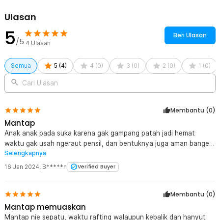
Ulasan
5
Beri Ulasan
/5
4
Ulasan
Semua
5
(
4
)
4
(
0
)
3
(
0
)
2
(
0
)
1
(
0
)
Cari Ulasan
Membantu (
0
)
Mantap
Anak anak pada suka karena gak gampang patah jadi hemat
waktu gak usah ngeraut pensil, dan bentuknya juga aman banget
Selengkapnya
karena sdh ada tutupnya
16 Jan 2024
,
B*****n
Verified Buyer
Membantu (
0
)
Mantap memuaskan
Mantap nie sepatu, waktu rafting walaupun kebalik dan hanyut