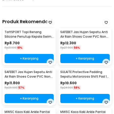
Produk Rekomendasi
TaffSPORT Topi Renang
SAFEBET Jas Hujan Sepatu Anti
Silicone Penutup Kepala Swim
Air Rain Shoes Cover PVC Non
Cap Dewasa - SX01
Slip Strap M 37-39 - H-101
Rp
8.700
Rp
12.300
Rp
21.900
61%
Rp
27.900
56%
+ Keranjang
+ Keranjang
SAFEBET Jas Hujan Sepatu Anti
SULAITE Protective Padding
Air Rain Shoes Cover PVC Non
Sepatu Motorcross Shift Pad 1
Slip Strap XL 42-43 - H-101
PCS - GT-106
Rp
11.800
Rp
10.600
Rp
26.900
57%
Rp
24.900
58%
+ Keranjang
+ Keranjang
MWSC Kaos Kaki Ankle Pantai
MWSC Kaos Kaki Ankle Pantai