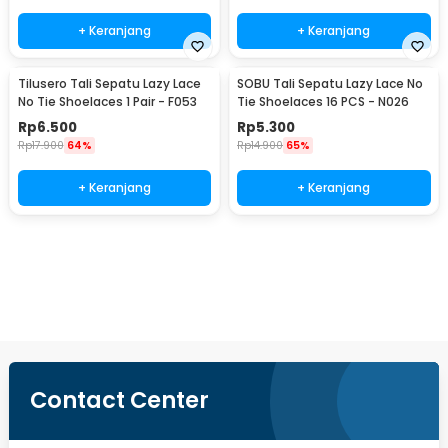
+ Keranjang
+ Keranjang
Tilusero Tali Sepatu Lazy Lace
SOBU Tali Sepatu Lazy Lace No
No Tie Shoelaces 1 Pair - F053
Tie Shoelaces 16 PCS - N026
Rp
6.500
Rp
5.300
Rp
17.900
64%
Rp
14.900
65%
+ Keranjang
+ Keranjang
Beli Sekarang
Contact Center