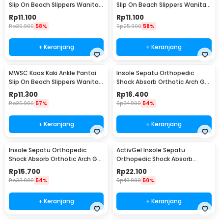
Slip On Beach Slippers Wanita
Slip On Beach Slippers Wanita
XL - XH802
XXL - XH802
Rp
11.100
Rp
11.100
Rp
25.900
58%
Rp
25.900
58%
+ Keranjang
+ Keranjang
MWSC Kaos Kaki Ankle Pantai
Insole Sepatu Orthopedic
Slip On Beach Slippers Wanita
Shock Absorb Orthotic Arch Gel
M - XH802
Foam S - ZYD17
Rp
11.300
Rp
16.400
Rp
25.900
57%
Rp
34.900
54%
+ Keranjang
+ Keranjang
Insole Sepatu Orthopedic
ActivGel Insole Sepatu
Shock Absorb Orthotic Arch Gel
Orthopedic Shock Absorb
Foam L - ZYD17
Silicone Gel S
Rp
15.700
Rp
22.100
Rp
33.900
54%
Rp
43.900
50%
+ Keranjang
+ Keranjang