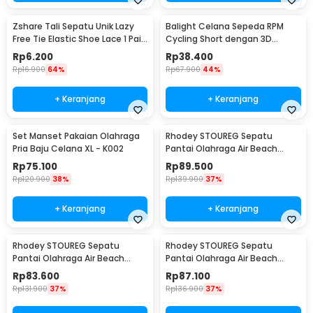
Zshare Tali Sepatu Unik Lazy
Balight Celana Sepeda RPM
Free Tie Elastic Shoe Lace 1 Pair
Cycling Short dengan 3D
- T10
Padded Sponge M
Rp
6.200
Rp
38.400
Black/Orange - CK01
Rp
16.900
64%
Rp
67.900
44%
+ Keranjang
+ Keranjang
Set Manset Pakaian Olahraga
Rhodey STOUREG Sepatu
Pria Baju Celana XL - K002
Pantai Olahraga Air Beach
Shoes 42 - 6688
Rp
75.100
Rp
89.500
Rp
120.900
38%
Rp
139.900
37%
+ Keranjang
+ Keranjang
Rhodey STOUREG Sepatu
Rhodey STOUREG Sepatu
Pantai Olahraga Air Beach
Pantai Olahraga Air Beach
Shoes 43 - 6688
Shoes 44 - 6688
Rp
83.600
Rp
87.100
Rp
131.900
37%
Rp
136.900
37%