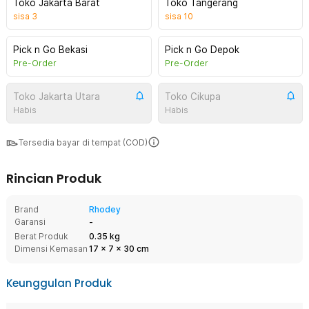
Toko Jakarta Barat
Toko Tangerang
sisa
3
sisa
10
Pick n Go Bekasi
Pick n Go Depok
Pre-Order
Pre-Order
Toko Jakarta Utara
Toko Cikupa
Habis
Habis
Tersedia bayar di tempat (COD)
Rincian Produk
Brand
Rhodey
Garansi
-
Berat Produk
0.35 kg
Dimensi Kemasan
17
x
7
x
30
cm
Keunggulan Produk