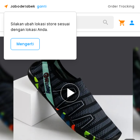
Jabodetabek
ganti
Order Tracking
Alat Kopi
Silakan ubah lokasi store sesuai
dengan lokasi Anda.
Mengerti