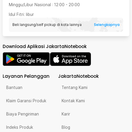
Minggu/Libur Nasional
:
12:00
-
20:00
Idul Fitri
: libur
Selengkapnya
Beli langsung/self pickup di kota lainnya
Download Aplikasi JakartaNotebook
Layanan Pelanggan
JakartaNotebook
Bantuan
Tentang Kami
Klaim Garansi Produk
Kontak Kami
Biaya Pengiriman
Karir
Indeks Produk
Blog