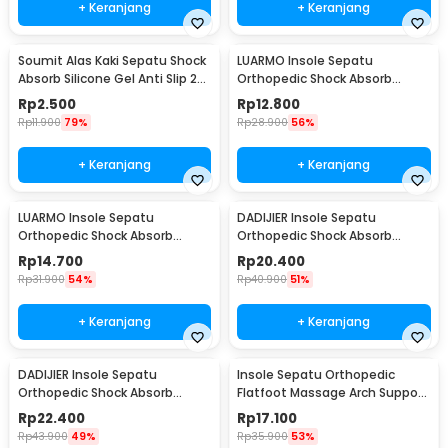
+ Keranjang
+ Keranjang
Soumit Alas Kaki Sepatu Shock
LUARMO Insole Sepatu
Absorb Silicone Gel Anti Slip 2
Orthopedic Shock Absorb
PCS - MJ003
Cushioned EVA Foam M - L3
Rp
2.500
Rp
12.800
Rp
11.900
79%
Rp
28.900
56%
+ Keranjang
+ Keranjang
LUARMO Insole Sepatu
DADIJIER Insole Sepatu
Orthopedic Shock Absorb
Orthopedic Shock Absorb
Cushioned EVA Foam L - L3
Silicone Gel M - KYL
Rp
14.700
Rp
20.400
Rp
31.900
54%
Rp
40.900
51%
+ Keranjang
+ Keranjang
DADIJIER Insole Sepatu
Insole Sepatu Orthopedic
Orthopedic Shock Absorb
Flatfoot Massage Arch Support
Silicone Gel L - KYL
EVA 44-47 - E003
Rp
22.400
Rp
17.100
Rp
43.900
49%
Rp
35.900
53%