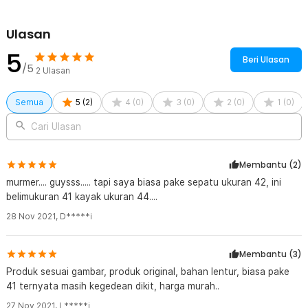
Ulasan
5
Beri Ulasan
/5
2
Ulasan
Semua
5
(
2
)
4
(
0
)
3
(
0
)
2
(
0
)
1
(
0
)
Cari Ulasan
Membantu (
2
)
murmer.... guysss..... tapi saya biasa pake sepatu ukuran 42, ini
belimukuran 41 kayak ukuran 44....
28 Nov 2021
,
D*****i
Membantu (
3
)
Produk sesuai gambar, produk original, bahan lentur, biasa pake
41 ternyata masih kegedean dikit, harga murah..
27 Nov 2021
,
L*****i