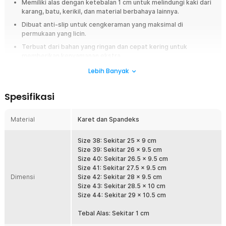
Memiliki alas dengan ketebalan 1 cm untuk melindungi kaki dari
karang, batu, kerikil, dan material berbahaya lainnya.
Dibuat anti-slip untuk cengkeraman yang maksimal di
permukaan yang licin.
Terbuat dari bahan yang ringan dan cepat kering untuk
memberikan kenyamanan ekstra.
Hadir dengan berbagai ukuran mulai dari 38, 39, 40, 41, 42, 43,
Lebih Banyak
dan 44. Tentukan mana yang pas di kaki.
Spesifikasi
Overview
Lakukan berbagai olahraga atau aktivitas air secara aman dengan
Material
Karet dan Spandeks
menggunakan sepatu pantai. Sepatu yang satu ini didesain untuk
melindungi kaki ketika Anda sedang bermain di pinggir pantai,
berselancar, menyelam, dan kegiatan air lainnya. Dibuat dari bahan yang
Size 38: Sekitar 25 x 9 cm
fleksibel dan tentu saja tahan air. Bagian alasnya dibuat anti-slip
Size 39: Sekitar 26 x 9.5 cm
sehingga mampu memberikan perlindungan yang maksimal. Tersedia
Size 40: Sekitar 26.5 x 9.5 cm
dengan banyak ukuran yang bisa dipilih.
Size 41: Sekitar 27.5 x 9.5 cm
Dimensi
Size 42: Sekitar 28 x 9.5 cm
Fitur
Size 43: Sekitar 28.5 x 10 cm
Size 44: Sekitar 29 x 10.5 cm
Perlindungan Optimal
Tebal Alas: Sekitar 1 cm
Dirancang dengan alas yang tebal untuk melindungi kaki dari batu
tajam, karang, dan material berbahaya lainnya yang tersembunyi di