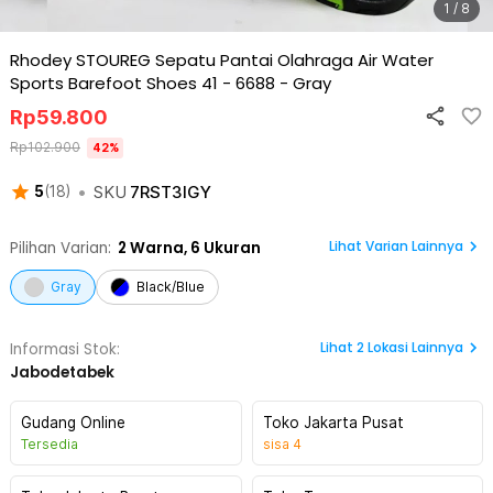
1 / 8
Rhodey STOUREG Sepatu Pantai Olahraga Air Water
Sports Barefoot Shoes 41 - 6688
-
Gray
Rp
59.800
Rp
102.900
42
%
•
SKU
7RST3IGY
5
(
18
)
Lihat Varian Lainnya
Pilihan Varian:
2
Warna,
6 Ukuran
Gray
Black/Blue
Lihat
2
Lokasi Lainnya
Informasi Stok:
Jabodetabek
Gudang Online
Toko Jakarta Pusat
Tersedia
sisa
4